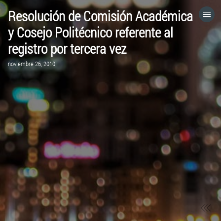
Resolución de Comisión Académica
HOME
y Cosejo Politécnico referente al
registro por tercera vez
CATEGORÍAS
noviembre 26, 2010
IR A
VISITA EL SITIO WEB