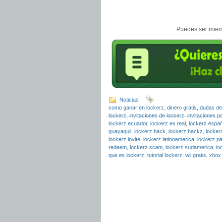
Puedes ser miemb
Noticias
como ganar en lockerz
,
dinero gratis
,
dudas de
lockerz
,
invitaciones de lockerz
,
invitaciones p
lockerz ecuador
,
lockerz es real
,
lockerz espa
guayaquil
,
lockerz hack
,
lockerz hackz
,
locker
lockerz invite
,
lockerz latinoamerica
,
lockerz 
redeem
,
lockerz scam
,
lockerz sudamerica
,
lo
que es lockerz
,
tutorial lockerz
,
wii gratis
,
xbox 