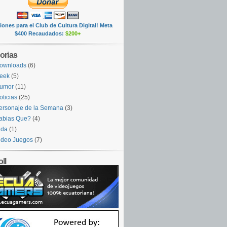
ones para el Club de Cultura Digital! Meta
$400 Recaudados:
$200+
orias
ownloads
(6)
eek
(5)
umor
(11)
oticias
(25)
ersonaje de la Semana
(3)
abias Que?
(4)
ida
(1)
ideo Juegos
(7)
ll