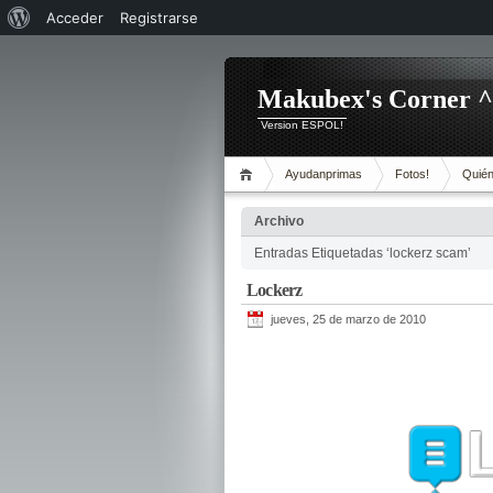
Acerca
Acceder
Registrarse
de
WordPress
Makubex's Corner 
Version ESPOL!
Ayudanprimas
Fotos!
Quién
Archivo
Entradas Etiquetadas ‘lockerz scam’
Lockerz
jueves, 25 de marzo de 2010