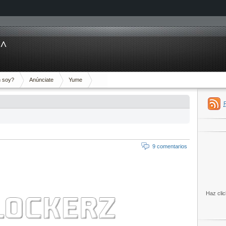
^^
 soy?
Anúnciate
Yume
9 comentarios
Haz clic