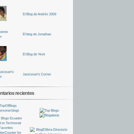
El Blog de Andrés 2009
El blog de Jonathan
El Blog de Yevit
Javicosan's Corner
tarios recientes