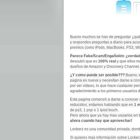
Bueno muchos se han de preguntar ¿qué 
y respondes preguntas a diario para acu
premios como iPods, MacBooks, PS3, Wiis
Parece Fake/Scam/Engaño/etc ¿verda
descubri que es
100% real
y que ellos m
dueños de Amazon y Discovery Channel.
¿Y como puede ser posible???
Bueno, e
pagina es nueva y necesitan darse a con
por ver videos, lo que hace cualquier per
agradecimiento a los primeros usuarios d
Esta pagina comenzó a darse a conocer 
reducidos, estamos hablando que en
1 m
de ps3, 1 psp o 1 ipod touch.
Pero ahora que ya hay mas usuarios en to
ahora cuando hay que aprovechar!
Lockerz es una comunidad privada, donde
Si quieres mas información sobre Lockerz