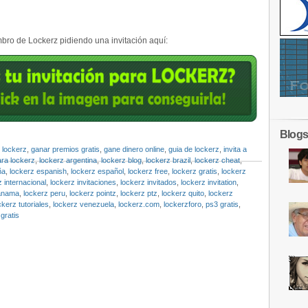
ro de Lockerz pidiendo una invitación aquí:
Blogs
 lockerz
,
ganar premios gratis
,
gane dinero online
,
guia de lockerz
,
invita a
ara lockerz
,
lockerz argentina
,
lockerz blog
,
lockerz brazil
,
lockerz cheat
,
ña
,
lockerz espanish
,
lockerz español
,
lockerz free
,
lockerz gratis
,
lockerz
z internacional
,
lockerz invitaciones
,
lockerz invitados
,
lockerz invitation
,
panama
,
lockerz peru
,
lockerz pointz
,
lockerz ptz
,
lockerz quito
,
lockerz
ckerz tutoriales
,
lockerz venezuela
,
lockerz.com
,
lockerzforo
,
ps3 gratis
,
gratis