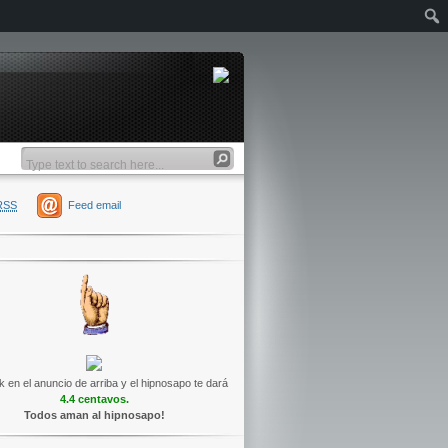
RSS
Feed email
k en el anuncio de arriba y el hipnosapo te dará
4.4 centavos.
Todos aman al hipnosapo!