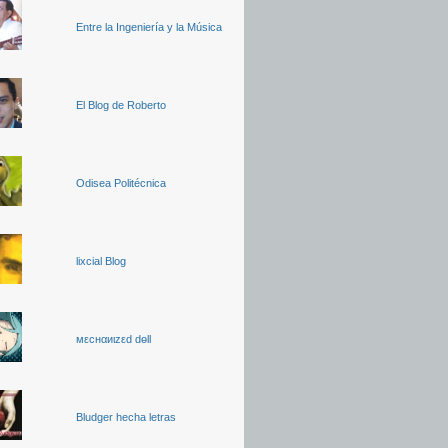
Entre la Ingeniería y la Música
El Blog de Roberto
Odisea Politécnica
lixcial Blog
мεcнαиιzεd dөll
Bludger hecha letras