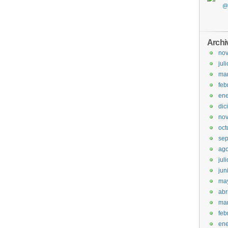
Archi
no
jul
ma
feb
ene
dic
no
oct
sep
ago
jul
jun
ma
abr
ma
feb
ene