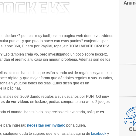
Anun
es lockerz? pues es muy fácil, es una pagina web donde ves videos
mular puntos, y que puedo hacer con esos puntos? canjearlos por
, Xbox 360, Dinero por PayPal, ropa, etc
TOTALMENTE GRATIS!
d?
Eso también creía yo, pero investigando un poco sobre lockerz,
andan el premio a tu casa sin ningun problema. Además son de los
llos mismos han dicho que están siendo así de regalones ya que la
ocer rápido, y que mejor forma que dándoles regalos a sus usuarios,
sona en youtube todos los dias. (Ellos dicen que es un
e la página).
a finales del 2009 dando regalos a sus usuarios por PUNTOS muy
es de ver videos
en lockerz, podías comprarte una wii, o 2 juegos
do el mundo, han subido los precios del inventario, así que
es
 para ingresar,
necesitas ser invitado
por alguien.
, cualquier duda te sugiero que te unas a la pagina de
facebook
y