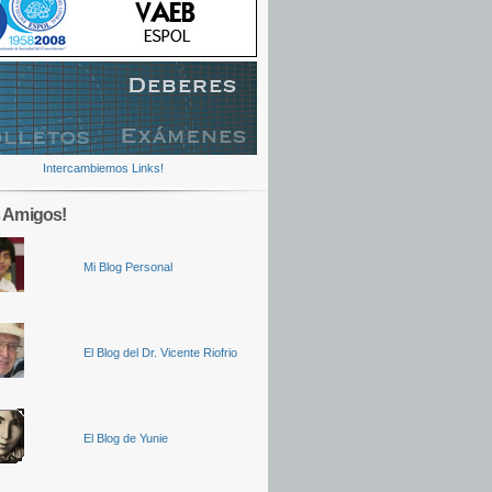
Intercambiemos Links!
 Amigos!
Mi Blog Personal
El Blog del Dr. Vicente Riofrio
El Blog de Yunie