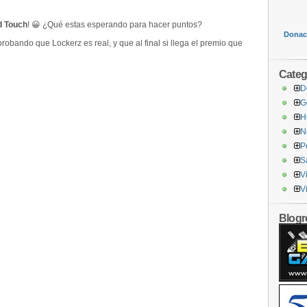
d Touch
! 😀 ¿Qué estas esperando para hacer puntos?
Donaci
robando que Lockerz es real, y que al final si llega el premio que
Categ
D
G
H
N
P
S
V
V
Blogro