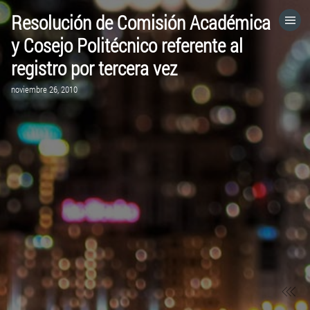
Resolución de Comisión Académica
HOME
y Cosejo Politécnico referente al
registro por tercera vez
CATEGORÍAS
noviembre 26, 2010
IR A
VISITA EL SITIO WEB