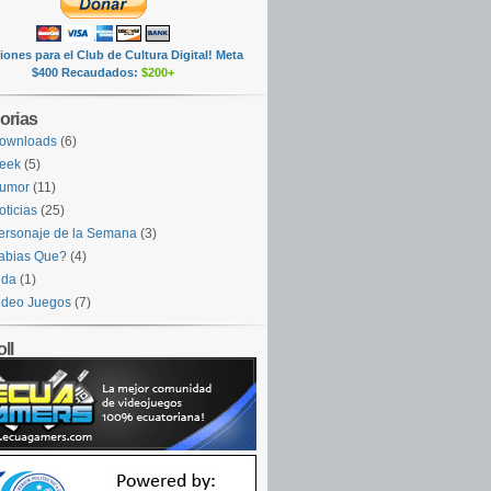
ones para el Club de Cultura Digital! Meta
$400 Recaudados:
$200+
orias
ownloads
(6)
eek
(5)
umor
(11)
oticias
(25)
ersonaje de la Semana
(3)
abias Que?
(4)
ida
(1)
ideo Juegos
(7)
ll