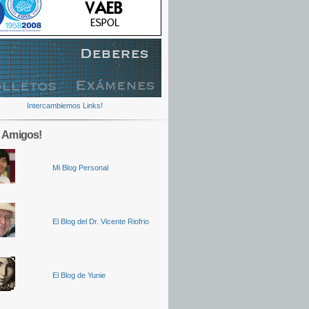
Intercambiemos Links!
 Amigos!
Mi Blog Personal
El Blog del Dr. Vicente Riofrio
El Blog de Yunie