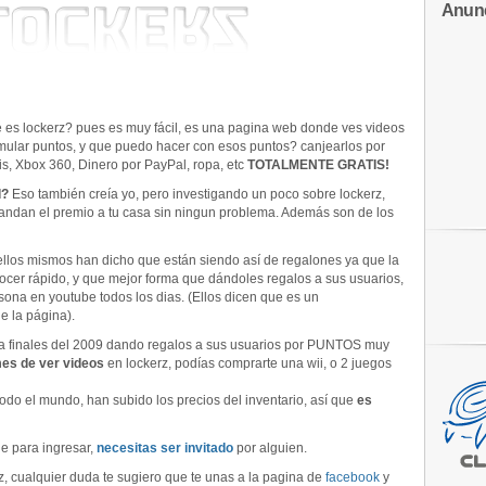
Anun
es lockerz? pues es muy fácil, es una pagina web donde ves videos
mular puntos, y que puedo hacer con esos puntos? canjearlos por
, Xbox 360, Dinero por PayPal, ropa, etc
TOTALMENTE GRATIS!
d?
Eso también creía yo, pero investigando un poco sobre lockerz,
andan el premio a tu casa sin ningun problema. Además son de los
llos mismos han dicho que están siendo así de regalones ya que la
ocer rápido, y que mejor forma que dándoles regalos a sus usuarios,
sona en youtube todos los dias. (Ellos dicen que es un
e la página).
a finales del 2009 dando regalos a sus usuarios por PUNTOS muy
es de ver videos
en lockerz, podías comprarte una wii, o 2 juegos
do el mundo, han subido los precios del inventario, así que
es
 para ingresar,
necesitas ser invitado
por alguien.
, cualquier duda te sugiero que te unas a la pagina de
facebook
y