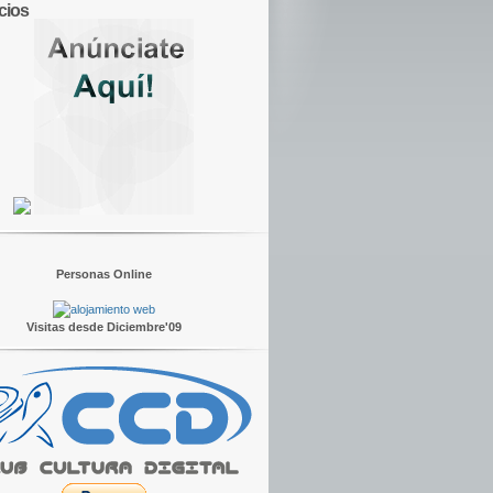
cios
Personas Online
Visitas desde Diciembre'09