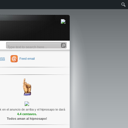
RSS
Feed email
k en el anuncio de arriba y el hipnosapo te dará
4.4 centavos.
Todos aman al hipnosapo!