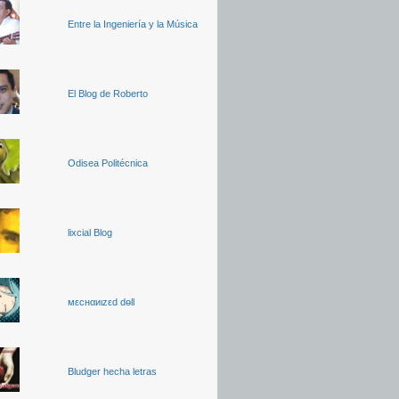
Entre la Ingeniería y la Música
El Blog de Roberto
Odisea Politécnica
lixcial Blog
мεcнαиιzεd dөll
Bludger hecha letras