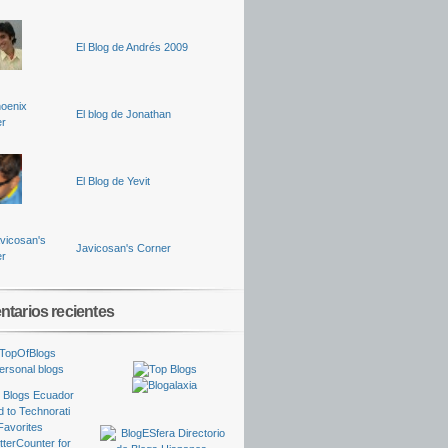
El Blog de Andrés 2009
El blog de Jonathan
El Blog de Yevit
Javicosan's Corner
tarios recientes