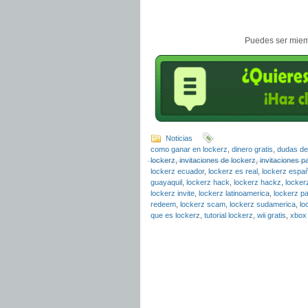
Puedes ser miemb
Noticias
como ganar en lockerz
,
dinero gratis
,
dudas de
lockerz
,
invitaciones de lockerz
,
invitaciones p
lockerz ecuador
,
lockerz es real
,
lockerz espa
guayaquil
,
lockerz hack
,
lockerz hackz
,
locker
lockerz invite
,
lockerz latinoamerica
,
lockerz 
redeem
,
lockerz scam
,
lockerz sudamerica
,
lo
que es lockerz
,
tutorial lockerz
,
wii gratis
,
xbox 