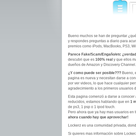
Bueno muchos se han de preguntar ¿qué 
y respondes preguntas a diario para acu
premios como iPods, MacBooks, PS3, Wiis
Parece Fake/Scam/Engaño/etc ¿verda
descubri que es
100% real
y que ellos m
dueños de Amazon y Discovery Channel.
¿Y como puede ser posible???
Bueno, e
pagina es nueva y necesitan darse a con
por ver videos, lo que hace cualquier per
agradecimiento a los primeros usuarios d
Esta pagina comenzó a darse a conocer 
reducidos, estamos hablando que en
1 m
de ps3, 1 psp o 1 ipod touch.
Pero ahora que ya hay mas usuarios en to
ahora cuando hay que aprovechar!
Lockerz es una comunidad privada, donde
Si quieres mas información sobre Lockerz