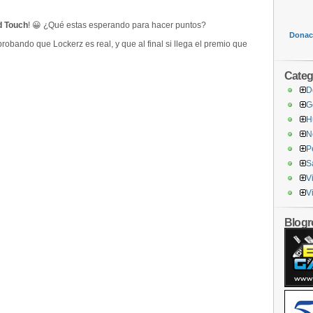
d Touch
! 😀 ¿Qué estas esperando para hacer puntos?
Donaci
robando que Lockerz es real, y que al final si llega el premio que
Categ
D
G
H
N
P
S
V
V
Blogro