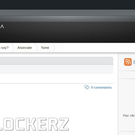
^^
 soy?
Anúnciate
Yume
’
9 comentarios
Haz clic