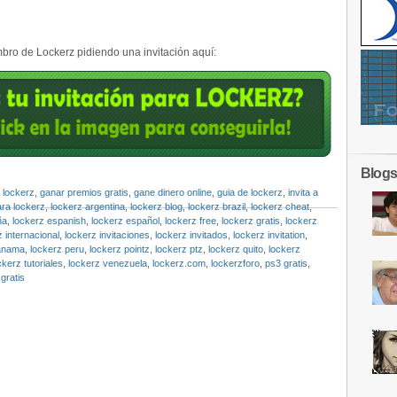
ro de Lockerz pidiendo una invitación aquí:
Blogs
 lockerz
,
ganar premios gratis
,
gane dinero online
,
guia de lockerz
,
invita a
ara lockerz
,
lockerz argentina
,
lockerz blog
,
lockerz brazil
,
lockerz cheat
,
ña
,
lockerz espanish
,
lockerz español
,
lockerz free
,
lockerz gratis
,
lockerz
z internacional
,
lockerz invitaciones
,
lockerz invitados
,
lockerz invitation
,
panama
,
lockerz peru
,
lockerz pointz
,
lockerz ptz
,
lockerz quito
,
lockerz
ckerz tutoriales
,
lockerz venezuela
,
lockerz.com
,
lockerzforo
,
ps3 gratis
,
gratis