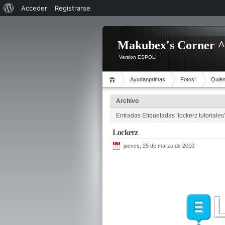
Acerca
Acceder
Registrarse
de
WordPress
Makubex's Corner 
Version ESPOL!
Ayudanprimas
Fotos!
Quién
Archivo
Entradas Etiquetadas ‘lockerz tutoriales
Lockerz
jueves, 25 de marzo de 2010