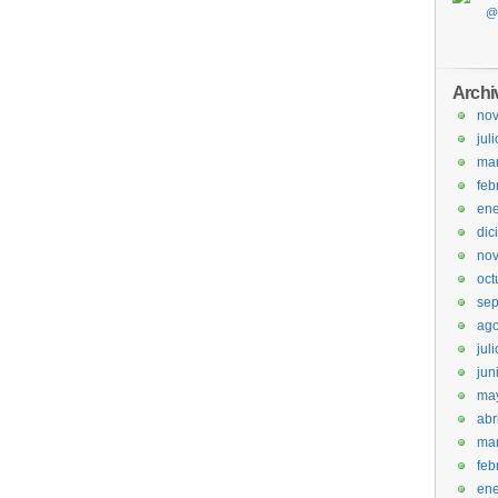
Archi
no
jul
ma
feb
ene
dic
no
oct
sep
ago
jul
jun
ma
abr
ma
feb
ene