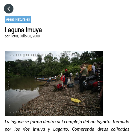
HOME
Areas Naturales
Laguna Imuya
CATEGORÍAS
por
lictur,
julio 08, 2009
IR A
VISITA EL SITIO WEB
La laguna se forma dentro del complejo del río lagarto, formado
por los ríos Imuya y Lagarto. Comprende áreas colinadas