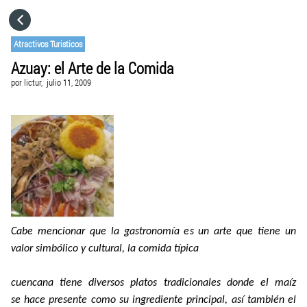
HOME
Atractivos Turisticos
Azuay: el Arte de la Comida
CATEGORÍAS
por
lictur,
julio 11, 2009
IR A
VISITA EL SITIO WEB
Cabe mencionar que la gastronomía es un arte que tiene un
valor simbólico y cultural, la comida típica
cuencana tiene diversos platos tradicionales donde el maíz
se hace presente como su ingrediente principal, así también el