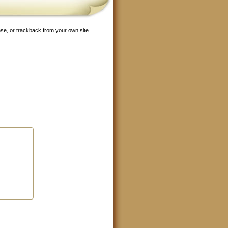
nse
, or
trackback
from your own site.