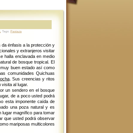
Tags:
Pastaza
 da énfasis a la protección y
ionales y extranjeros visitar
se halla enclavada en medio
atural de bosque tropical. El
en muy buen estado así como
gunas comunidades Quichuas
cocha
. Sus creencias y ritos
isita al lugar.
or un sendero en el bosque
 lugar, de a poco usted podrá
mo esta imponente caída de
rmado una poza natural y es
n lugar magnífico para tomar
otar que usted podrá observar
 como mariposas multicolores