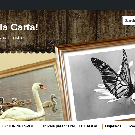
a Carta!
vos Turisticos.
LICTUR de ESPOL
Un Pais para visitar... ECUADOR
Objetivos
Re
Web's Recomendadas
Video de ESPOL - TURISMO