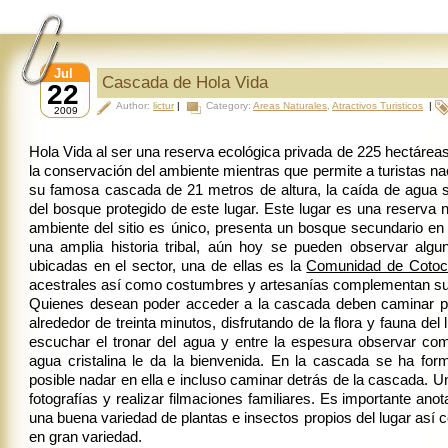
Jul
Cascada de Hola Vida
22
Author:
lictur
|
Category:
Areas Naturales
,
Atractivos Turisticos
|
2009
Hola Vida al ser una reserva ecológica privada de 225 hectáreas
la conservación del ambiente mientras que permite a turistas nac
su famosa cascada de 21 metros de altura, la caída de agua 
del bosque protegido de este lugar. Este lugar es una reserva n
ambiente del sitio es único, presenta un bosque secundario 
una amplia historia tribal, aún hoy se pueden observar al
ubicadas en el sector, una de ellas es la
Comunidad de Coto
acestrales así como costumbres y artesanías
complementan su v
Quienes desean poder acceder a la cascada deben caminar p
alrededor de treinta minutos, disfrutando de la flora y fauna del
escuchar el tronar del agua y entre la espesura observar co
agua cristalina le da la bienvenida. En la cascada se ha fo
posible nadar en ella e incluso caminar detrás de la cascada. U
fotografías y realizar filmaciones familiares. Es importante an
una buena variedad de plantas e insectos propios del lugar así
en gran variedad.