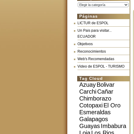
Categorías
Páginas
LICTUR de ESPOL
Un Pais para visitar...
ECUADOR
Objetivos
Reconocimientos
Web's Recomendadas
Video de ESPOL - TURISMO
Tag Cloud
Azuay
Bolivar
Carchi
Cañar
Chimborazo
Cotopaxi
El Oro
Esmeraldas
Galapagos
Guayas
Imbabura
Loja
Los Rios