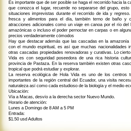
Es importante que de ser posible se haga el recorrido hacia la 
que conozca el lugar, recuerde no separarse del grupo, esto e
situaciones imprevistas durante el recorrido de ida y regreso
fresca y alimentos para el día, también terno de baño y d
atracciones adicionales como un viaje en canoa por el río del
amazónicas o incluso el poder pernoctar en carpas o en alguna
precios verdaderamente cómodos
Hay que destacar además que las cascadas en la amazonía 
con el mundo espiritual, es así que muchas nacionalidades i
otras cascadas propiedades renovadoras y curativas. Lo ciert
Vida es con seguridad poseedora de una rica historia cultur
provincia de Pastaza. En la reserva también existen otras ca
tropical que podrá estudiar y explorar.
La reserva ecológica de Hola Vida es uno de los centros t
importantes de la región central del Ecuador, una visita nece
naturaleza así como cada estudioso de la biología y el medio e
Ubicación:
Vía a Macas, desvío a la derecha sector Nuevo Mundo.
Horario de atención:
Lunes a Domingo de 8 AM a 5 PM
Entrada:
$1.50 usd Adultos