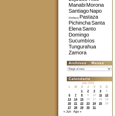
Manabi
Morona
Santiago
Napo
Pastaza
Orellana
Pichincha
Santa
Elena
Santo
Domingo
Sucumbíos
Tungurahua
Zamora
Archivos _ Meses
Archivos
_
Meses
Calendario
julio 2009
L
M
X
J
V
S
D
1
2
3
4
5
6
7
8
9
10
11
12
13
14
15
16
17
18
19
20
21
22
23
24
25
26
27
28
29
30
31
« Jun
Ago »