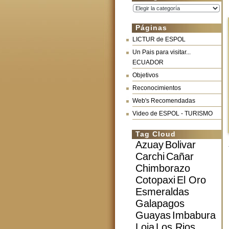
Categorías
Páginas
LICTUR de ESPOL
Un Pais para visitar...
ECUADOR
Objetivos
Reconocimientos
Web's Recomendadas
Video de ESPOL - TURISMO
Tag Cloud
Azuay
Bolivar
Carchi
Cañar
Chimborazo
Cotopaxi
El Oro
Esmeraldas
Galapagos
Guayas
Imbabura
Loja
Los Rios