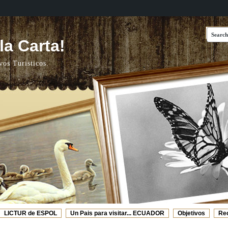
a Carta!
vos Turisticos.
LICTUR de ESPOL
Un Pais para visitar... ECUADOR
Objetivos
Re
Web's Recomendadas
Video de ESPOL - TURISMO