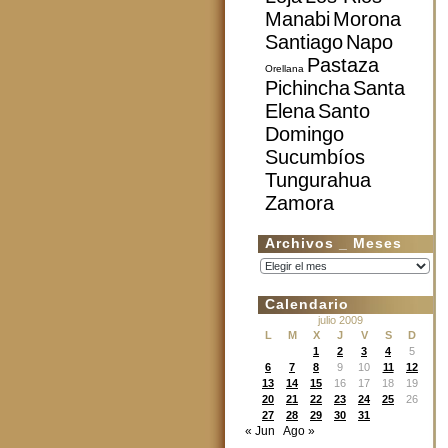
Manabi
Morona
Santiago
Napo
Pastaza
Orellana
Pichincha
Santa
Elena
Santo
Domingo
Sucumbíos
Tungurahua
Zamora
Archivos _ Meses
Archivos
_
Meses
Calendario
julio 2009
L
M
X
J
V
S
D
1
2
3
4
5
6
7
8
9
10
11
12
13
14
15
16
17
18
19
20
21
22
23
24
25
26
27
28
29
30
31
« Jun
Ago »