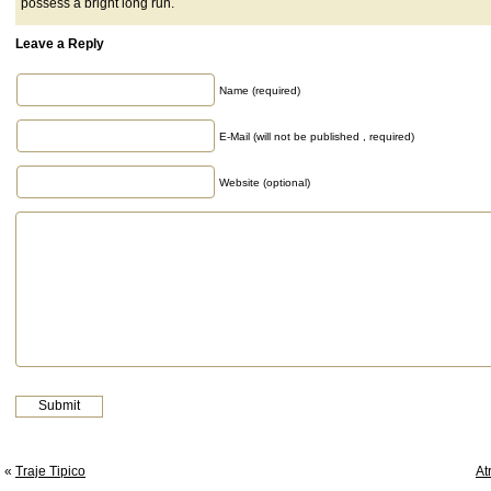
possess a bright long run.
Leave a Reply
Name (required)
E-Mail (will not be published , required)
Website (optional)
«
Traje Tipico
At