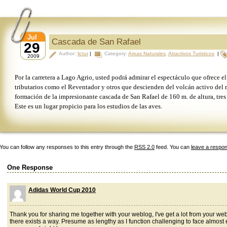
Jul
Cascada de San Rafael
29
Author:
lictur
|
Category:
Areas Naturales
,
Atractivos Turisticos
|
2009
Por la carretera a Lago Agrio, usted podrá admirar el espectáculo que ofrece el
tributarios como el Reventador y otros que descienden del volcán activo del 
formación de la impresionante cascada de San Rafael de 160 m. de altura, tres
Este es un lugar propicio para los estudios de las aves.
You can follow any responses to this entry through the
RSS 2.0
feed. You can
leave a respo
One Response
Adidas World Cup 2010
Thank you for sharing me together with your weblog, I've get a lot from your w
there exists a way. Presume as lengthy as I function challenging to face almost e