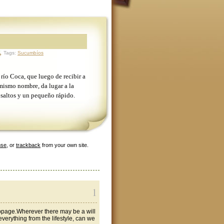
Tags:
Sucumbíos
 río Coca, que luego de recibir a
mismo nombre, da lugar a la
 saltos y un pequeño rápido.
nse
, or
trackback
from your own site.
1
ebpage.Wherever there may be a will
verything from the lifestyle, can we