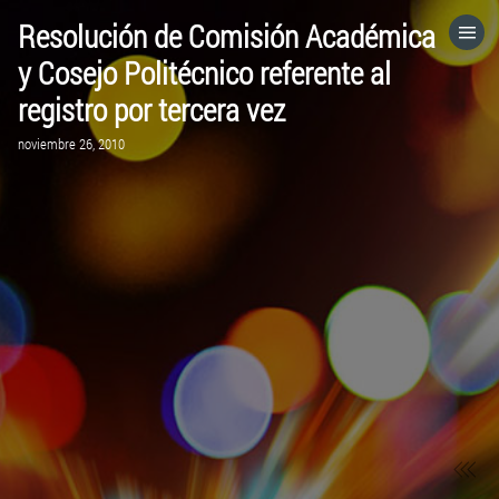
Resolución de Comisión Académica
HOME
y Cosejo Politécnico referente al
registro por tercera vez
CATEGORÍAS
noviembre 26, 2010
IR A
VISITA EL SITIO WEB