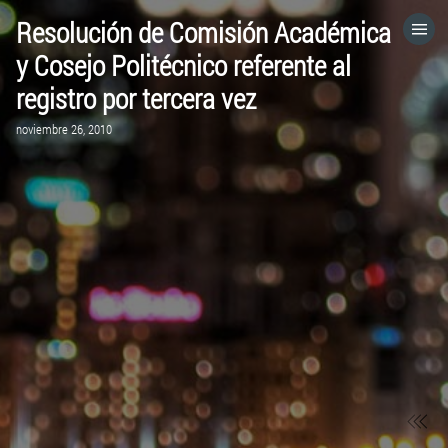
Resolución de Comisión Académica
HOME
y Cosejo Politécnico referente al
registro por tercera vez
CATEGORÍAS
noviembre 26, 2010
IR A
VISITA EL SITIO WEB