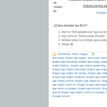
TODOS ESTOS DL
Dragon 
¿Cómo instalar los DLC?
Abre el "DAUpdater.exe" que se enc
Haz click en "Seleccionar DAzips".
Señala todos los DAzips que acabas
Juega 😀
Downloads
,
Video Juegos
descargar dragon age origins
,
descargar return
dragon age download
,
dragon age origins
,
drag
origins addons
,
dragon age origins awakening
,
dragon age origins descarga
,
dragon age origi
dragon age origins dlc taringa
,
dragon age orig
dragon age origins medicina
,
dragon age origi
age origins parche
,
dragon age origins pc
,
drag
age origins return to ostagar
,
dragon age origin
age return to ostagar
,
dragon age torrents
,
dra
guia de dragon age origins
,
retorno a ostagar
,
r
ostagar torrent