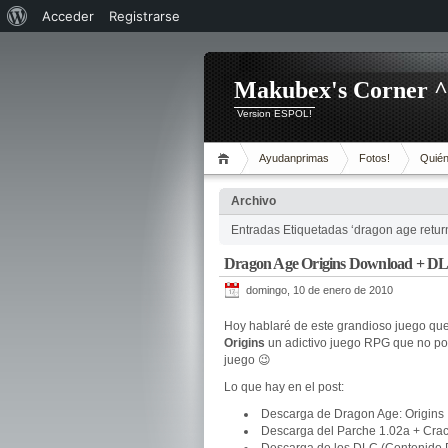
Acerca
Acceder
Registrarse
de
WordPress
Makubex's Corner 
Version ESPOL!
Ayudanprimas
Fotos!
Quién
Archivo
Entradas Etiquetadas ‘dragon age return
Dragon Age Origins Download + DL
domingo, 10 de enero de 2010
Hoy hablaré de este grandioso juego que
Origins
un adictivo juego RPG que no pod
juego 😉
Lo que hay en el post:
Descarga de Dragon Age: Origins
Descarga del Parche 1.02a + Cra