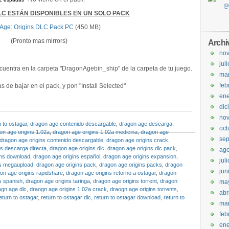
C ESTÁN DISPONIBLES EN UN SOLO PACK
Age: Origins DLC Pack PC
(450 MB)
(Pronto mas mirrors)
Archi
no
jul
uentra en la carpeta "DragonAgebin_ship" de la carpeta de tu juego.
ma
feb
 de bajar en el pack, y pon "Install Selected"
ene
dic
no
 to ostagar
,
dragon age contenido descargable
,
dragon age descarga
,
oct
on age origins 1.02a
,
dragon age origins 1.02a medicina
,
dragon age
sep
dragon age origins contenido descargable
,
dragon age origins crack
,
ns descarga directa
,
dragon age origins dlc
,
dragon age origins dlc pack
,
ago
ins download
,
dragon age origins español
,
dragon age origins expansion
,
jul
ns megaupload
,
dragon age origins pack
,
dragon age origins packs
,
dragon
jun
on age origins rapidshare
,
dragon age origins retorno a ostagar
,
dragon
s spanish
,
dragon age origins taringa
,
dragon age origins torrent
,
dragon
ma
ogn age dlc
,
draogn age origins 1.02a crack
,
draogn age origins torrents
,
abr
eturn to ostagar
,
return to ostagar dlc
,
return to ostagar download
,
return to
ma
feb
ene