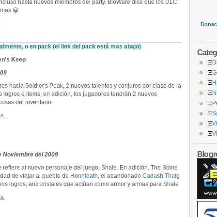
 incluso hasta nuevos miembros del party. BioWare dice que los DLC
 mas 😀
:
Donaci
lmente, o en pack (el link del pack está mas abajo)
Categ
n's Keep
D
009
G
H
s hacia Soldier's Peak, 2 nuevos talentos y conjuros por clase de la
N
 logros e items, en adición, los jugadores tendrán 2 nuevos
osas del inventario.
P
S
s.
V
V
Blogro
de Noviembre del 2009
 refiere al nuevo personaje del juego, Shale. En adición, The Stone
lidad de viajar al pueblo de
Honnleath
, el abandonado
Cadash Thaig
vos logros, and cristales que actúan como armor y armas para Shale
s.