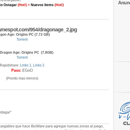
Descargable)
Anun
to Ostagar
(Hot!) +
Nuevos Items
(Hot!)
gon Age: Origins PC (7.72 GB)
Torrent
Dragon Age: Origins PC (7.9GB)
Torrent
Rapidshare:
Links 1
,
Links 2
Pass:
EGoO
(Pronto mas mirrors)
stagar"
argables que hace BioWare para agregar nuevas zonas al juego,