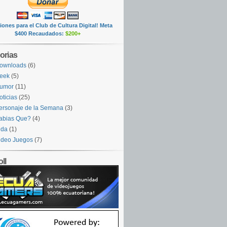
ones para el Club de Cultura Digital! Meta
$400 Recaudados:
$200+
orias
ownloads
(6)
eek
(5)
umor
(11)
oticias
(25)
ersonaje de la Semana
(3)
abias Que?
(4)
ida
(1)
ideo Juegos
(7)
ll