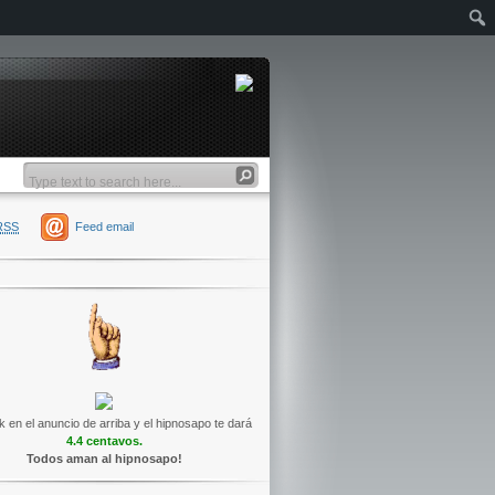
RSS
Feed email
k en el anuncio de arriba y el hipnosapo te dará
4.4 centavos.
Todos aman al hipnosapo!