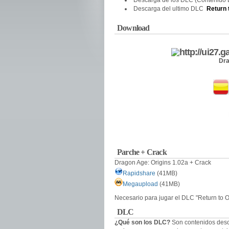
Descarga de los DLC (Contenido 
Descarga del ultimo DLC
Return 
Download
.
Dra
Parche + Crack
Dragon Age: Origins 1.02a + Crack
Rapidshare
(41MB)
Megaupload
(41MB)
Necesario para jugar el DLC "Return to O
DLC
¿Qué son los DLC?
Son contenidos desc