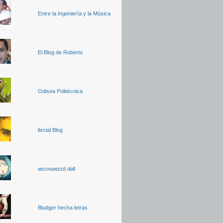
Entre la Ingeniería y la Música
El Blog de Roberto
Odisea Politécnica
lixcial Blog
мεcнαиιzεd dөll
Bludger hecha letras