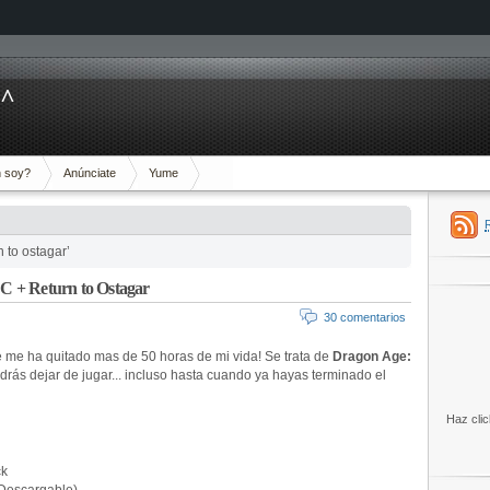
^^
 soy?
Anúnciate
Yume
 to ostagar’
C + Return to Ostagar
30 comentarios
 me ha quitado mas de 50 horas de mi vida! Se trata de
Dragon Age:
rás dejar de jugar... incluso hasta cuando ya hayas terminado el
Haz clic
ck