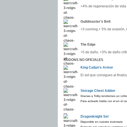
+4% de regeneración de vida 
Guildmaster's Belt
+3 cunning,+ 5% de evasión, 
The Edge
+5 de daño, +3% de daño críti
ADDONS NO OFICIALES
King Cailan's Armor
El set que consigues al finaliz
Storage Chest Addon
Gracias a Tolby tendremos un cofre
Para activarlo habla con el en el 
Dragonknight Set
Disponible en nuestro inventario
Formada por armadura completa y