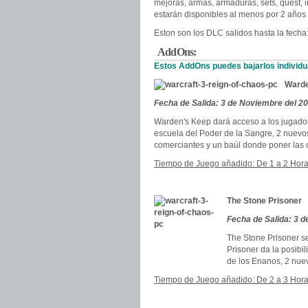
mejoras, armas, armaduras, sets, quest,
estarán disponibles al menos por 2 años
Eston son los DLC salidos hasta la fecha
AddOns:
Estos AddOns puedes bajarlos individua
Warde
Fecha de Salida: 3 de Noviembre del 2
Warden's Keep dará acceso a los jugadore
escuela del Poder de la Sangre, 2 nuevos
comerciantes y un baúl donde poner las c
Tiempo de Juego añadido: De 1 a 2 Hora
The Stone Prisoner
Fecha de Salida: 3 
The Stone Prisoner se
Prisoner da la posibi
de los Enanos, 2 nue
Tiempo de Juego añadido: De 2 a 3 Hora