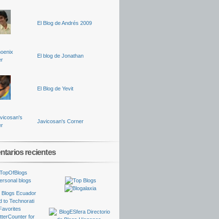
El Blog de Andrés 2009
El blog de Jonathan
El Blog de Yevit
Javicosan's Corner
tarios recientes