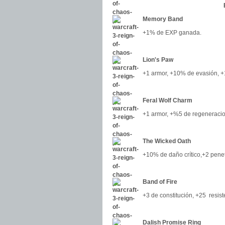
Memory Band
+1% de EXP ganada.
Lion's Paw
+1 armor, +10% de evasión, +
Feral Wolf Charm
+1 armor, +%5 de regeneracio
The Wicked Oath
+10% de daño crítico,+2 pene
Band of Fire
+3 de constitución, +25 resist
Dalish Promise Ring