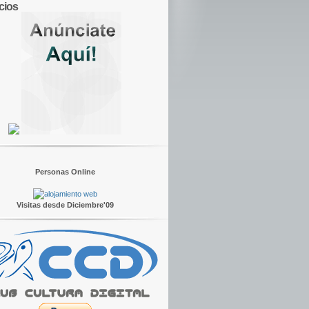
cios
Personas Online
Visitas desde Diciembre'09