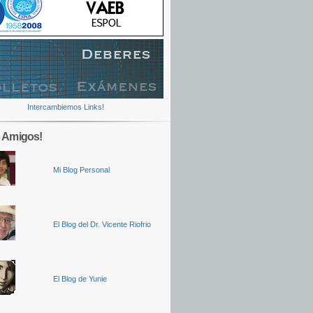
Intercambiemos Links!
 Amigos!
Mi Blog Personal
El Blog del Dr. Vicente Riofrio
El Blog de Yunie