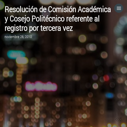
Resolución de Comisión Académica
HOME
y Cosejo Politécnico referente al
registro por tercera vez
CATEGORÍAS
noviembre 26, 2010
IR A
VISITA EL SITIO WEB