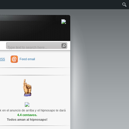
RSS
Feed email
k en el anuncio de arriba y el hipnosapo te dará
4.4 centavos.
Todos aman al hipnosapo!