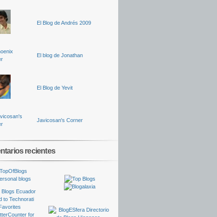
El Blog de Andrés 2009
El blog de Jonathan
El Blog de Yevit
Javicosan's Corner
tarios recientes