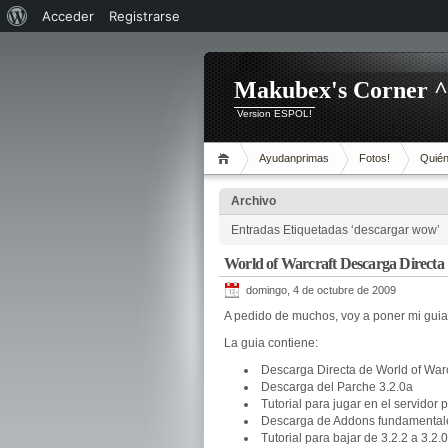
Acerca
Acceder
Registrarse
de
WordPress
Makubex's Corner 
Version ESPOL!
Ayudanprimas
Fotos!
Quién
Archivo
Entradas Etiquetadas ‘descargar wow’
World of Warcraft Descarga Directa
domingo, 4 de octubre de 2009
A pedido de muchos, voy a poner mi guia
La guia contiene:
Descarga Directa de World of Warcr
Descarga del Parche 3.2.0a
Tutorial para jugar en el servidor
Descarga de Addons fundamental
Tutorial para bajar de 3.2.2 a 3.2.