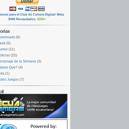
ones para el Club de Cultura Digital! Meta
$400 Recaudados:
$200+
orias
ownloads
(6)
eek
(5)
umor
(11)
oticias
(25)
ersonaje de la Semana
(3)
abias Que?
(4)
ida
(1)
ideo Juegos
(7)
ll