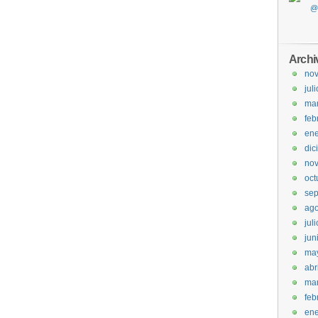
Archi
no
jul
ma
feb
ene
dic
no
oct
sep
ago
jul
jun
ma
abr
ma
feb
ene