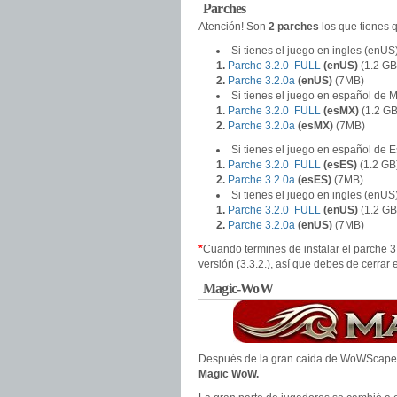
Parches
Atención! Son
2 parches
los que tienes q
Si tienes el juego en ingles (enUS
1.
Parche 3.2.0 FULL
(enUS)
(1.2 GB
2.
Parche 3.2.0a
(enUS)
(7MB)
Si tienes el juego en español de 
1.
Parche 3.2.0 FULL
(esMX)
(1.2 GB
2.
Parche 3.2.0a
(esMX)
(7MB)
Si tienes el juego en español de 
1.
Parche 3.2.0 FULL
(esES)
(1.2 GB
2.
Parche 3.2.0a
(esES)
(7MB)
Si tienes el juego en ingles (enUS
1.
Parche 3.2.0 FULL
(enUS)
(1.2 GB
2.
Parche 3.2.0a
(enUS)
(7MB)
*
Cuando termines de instalar el parche 3.
versión (3.3.2.), así que debes de cerrar 
Magic-WoW
Después de la gran caída de WoWScape 
Magic WoW.