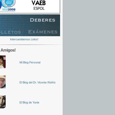
Intercambiemos Links!
 Amigos!
Mi Blog Personal
El Blog del Dr. Vicente Riofrio
El Blog de Yunie