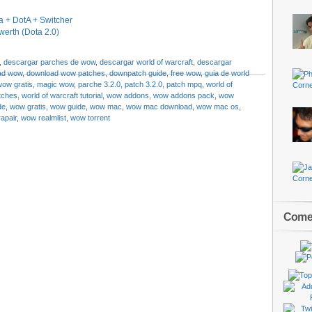
 + DotA + Switcher
erth (Dota 2.0)
,
descargar parches de wow
,
descargar world of warcraft
,
descargar
ad wow
,
download wow patches
,
downpatch guide
,
free wow
,
guia de world
wow gratis
,
magic wow
,
parche 3.2.0
,
patch 3.2.0
,
patch mpq
,
world of
atches
,
world of warcraft tutorial
,
wow addons
,
wow addons pack
,
wow
de
,
wow gratis
,
wow guide
,
wow mac
,
wow mac download
,
wow mac os
,
apair
,
wow realmlist
,
wow torrent
Comen