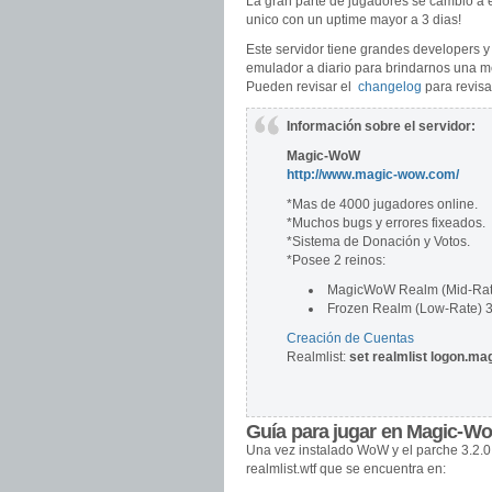
La gran parte de jugadores se cambió a es
unico con un uptime mayor a 3 dias!
Este servidor tiene grandes developers y
emulador a diario para brindarnos una m
Pueden revisar el
changelog
para revisar
Información sobre el servidor:
Magic-WoW
http://www.magic-wow.com/
*Mas de 4000 jugadores online.
*Muchos bugs y errores fixeados.
*Sistema de Donación y Votos.
*Posee 2 reinos:
MagicWoW Realm (Mid-Rat
Frozen Realm (Low-Rate) 
Creación de Cuentas
Realmlist:
set realmlist logon.m
Guía para jugar en Magic-W
Una vez instalado WoW y el parche 3.2.0
realmlist.wtf que se encuentra en: