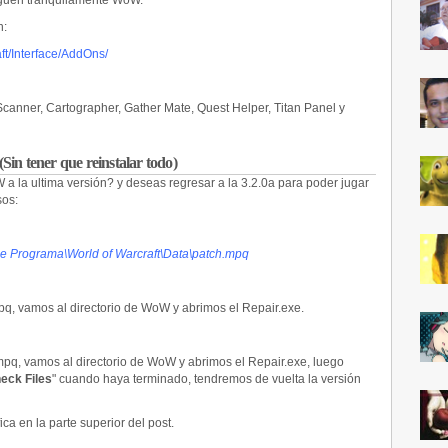
guen tranquilamente WoW.
n:
ft/Interface/AddOns/
Scanner, Cartographer, Gather Mate, Quest Helper, Titan Panel y
(Sin tener que reinstalar todo)
 a la ultima versión? y deseas regresar a la 3.2.0a para poder jugar
sos:
de Programa\World of Warcraft\Data\patch.mpq
, vamos al directorio de WoW y abrimos el Repair.exe.
q, vamos al directorio de WoW y abrimos el Repair.exe, luego
eck Files
" cuando haya terminado, tendremos de vuelta la versión
ca en la parte superior del post.