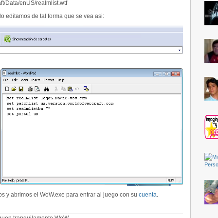
t/Data/enUS/realmlist.wtf
lo editamos de tal forma que se vea asi:
os y abrimos el WoW.exe para entrar al juego con su
cuenta
.