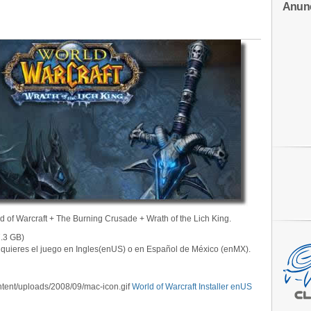
Anun
ld of Warcraft + The Burning Crusade + Wrath of the Lich King.
.3 GB)
si quieres el juego en Ingles(enUS) o en Español de México (enMX).
World of Warcraft Installer enUS