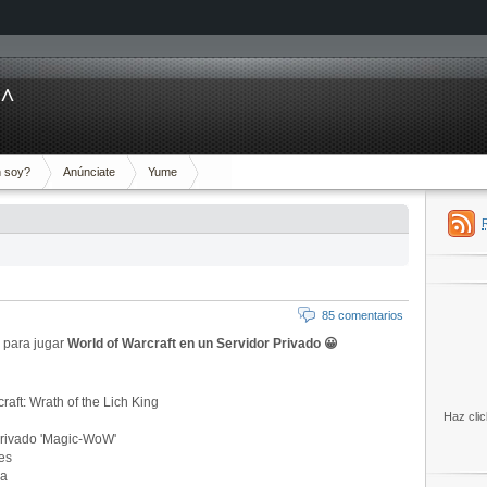
^^
 soy?
Anúnciate
Yume
85 comentarios
 para jugar
World of Warcraft en un Servidor Privado 😀
aft: Wrath of the Lich King
Haz clic
 privado 'Magic-WoW'
es
0a