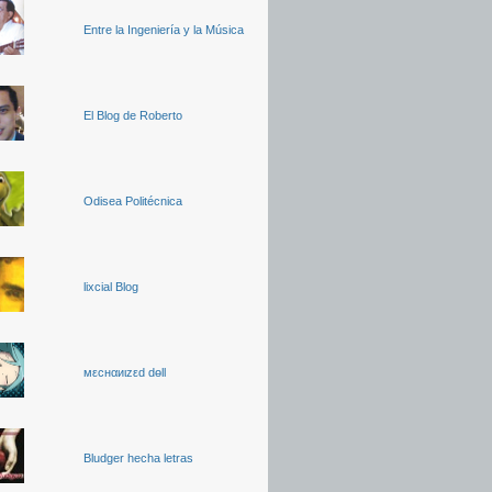
Entre la Ingeniería y la Música
El Blog de Roberto
Odisea Politécnica
lixcial Blog
мεcнαиιzεd dөll
Bludger hecha letras