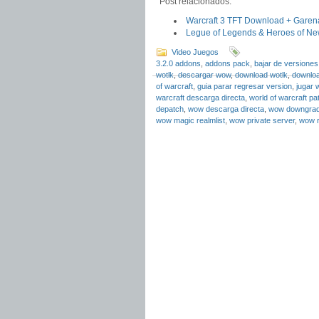
Post relacionados:
Warcraft 3 TFT Download + Garena
Legue of Legends & Heroes of New
Video Juegos
3.2.0 addons
,
addons pack
,
bajar de versiones
wotlk
,
descargar wow
,
download wotlk
,
downlo
of warcraft
,
guia parar regresar version
,
jugar 
warcraft descarga directa
,
world of warcraft p
depatch
,
wow descarga directa
,
wow downgra
wow magic realmlist
,
wow private server
,
wow r