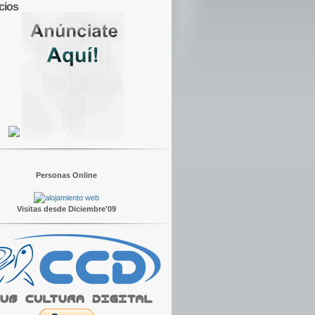
cios
Personas Online
Visitas desde Diciembre'09