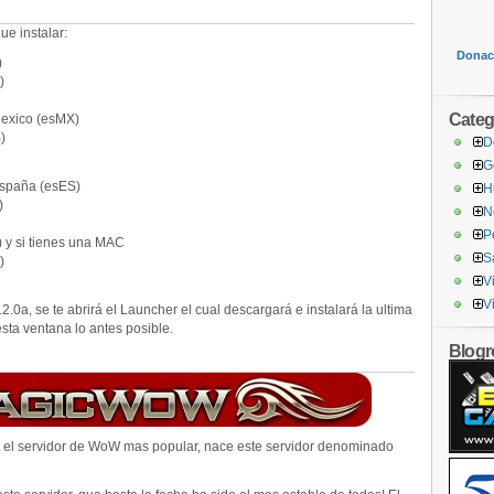
ue instalar:
Donaci
)
)
Categ
Mexico (esMX)
)
D
G
España (esES)
H
)
N
P
) y si tienes una MAC
S
)
V
V
2.0a, se te abrirá el Launcher el cual descargará e instalará la ultima
esta ventana lo antes posible.
Blogro
el servidor de WoW mas popular, nace este servidor denominado