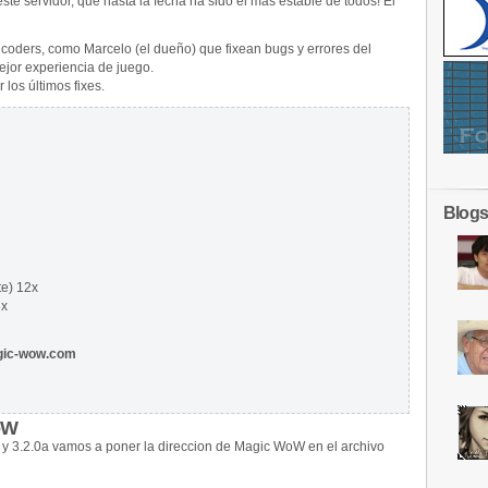
te servidor, que hasta la fecha ha sido el mas estable de todos! El
 coders, como Marcelo (el dueño) que fixean bugs y errores del
ejor experiencia de juego.
 los últimos fixes.
Blogs
e) 12x
3x
agic-wow.com
oW
 y 3.2.0a vamos a poner la direccion de Magic WoW en el archivo