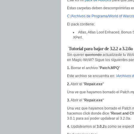
Este es mi
pack de AddOns
para que jue
Estas carpetas deben descomprimirlas e
C:/Archivos de Programa/World of Warcra
El pack contiene:
Atlas, Atlas Loot Enhaced, Bonus 
XPerl.
Tutorial para bajar de 3.2.2 a 3.2.0a 
Sin querer
queriendo
actualizaste tu WoW
en Magic-WoW? Sigue los siguientes pa
1.
Borrar el archivo "
Patch.MPQ
"
Este archivo se encuentra en:
\Archivos 
2.
Abrir el "
Repair.exe
"
Una ve que hayamos borrado el Patch.mpq
3.
Abrir el "
Repair.exe
"
Una vez que hayamos borrado el Patch.mp
hacemos click donde dice "
Reset and Ch
3.0.1 para así poder updatear al 3.2.0a.
4.
Updateamos al
3.0.2
a como se especifi