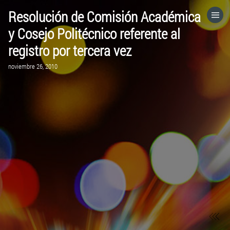
Resolución de Comisión Académica
HOME
y Cosejo Politécnico referente al
registro por tercera vez
CATEGORÍAS
noviembre 26, 2010
IR A
VISITA EL SITIO WEB