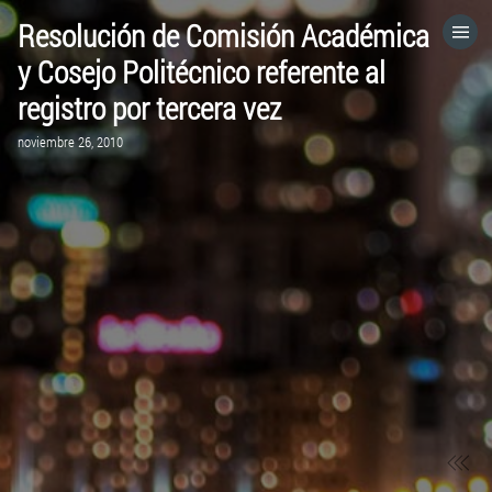
Resolución de Comisión Académica
HOME
y Cosejo Politécnico referente al
registro por tercera vez
CATEGORÍAS
noviembre 26, 2010
IR A
VISITA EL SITIO WEB