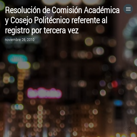
Resolución de Comisión Académica
HOME
y Cosejo Politécnico referente al
registro por tercera vez
CATEGORÍAS
noviembre 26, 2010
IR A
VISITA EL SITIO WEB