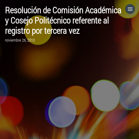
Resolución de Comisión Académica
HOME
y Cosejo Politécnico referente al
registro por tercera vez
CATEGORÍAS
noviembre 26, 2010
IR A
VISITA EL SITIO WEB