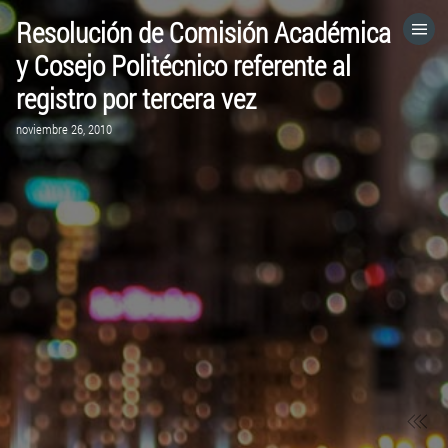
Resolución de Comisión Académica
HOME
y Cosejo Politécnico referente al
registro por tercera vez
CATEGORÍAS
noviembre 26, 2010
IR A
VISITA EL SITIO WEB