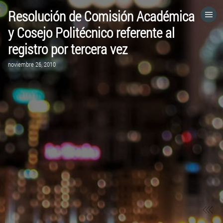
Resolución de Comisión Académica
HOME
y Cosejo Politécnico referente al
registro por tercera vez
CATEGORÍAS
noviembre 26, 2010
IR A
VISITA EL SITIO WEB