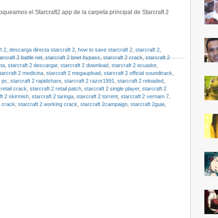
oqueamos el Starcraft2.app de la carpeta principal de Starcraft 2
t 2
,
descarga directa starcraft 2
,
how to save starcraft 2
,
starcraft 2
,
arcraft 2 battle net
,
starcraft 2 bnet bypass
,
starcraft 2 crack
,
starcraft 2
cta
,
starcraft 2 descargar
,
starcraft 2 download
,
starcraft 2 ecuador
,
tarcraft 2 medicina
,
starcraft 2 megaupload
,
starcraft 2 official soundtrack
,
2 pc
,
starcraft 2 rapidshare
,
starcraft 2 razor1991
,
starcraft 2 reloaded
,
 retail crack
,
starcraft 2 retail patch
,
starcraft 2 single player
,
starcraft 2
ft 2 skirmish
,
starcraft 2 taringa
,
starcraft 2 torrent
,
starcraft 2 vernam 7
,
y crack
,
starcraft 2 working crack
,
starcraft 2campaign
,
starcraft 2guia
,