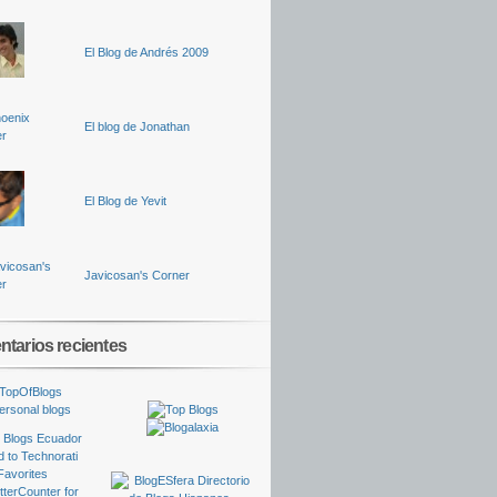
El Blog de Andrés 2009
El blog de Jonathan
El Blog de Yevit
Javicosan's Corner
tarios recientes