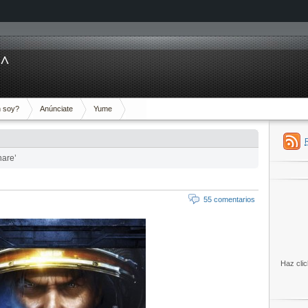
^^
 soy?
Anúnciate
Yume
hare’
55 comentarios
Haz clic