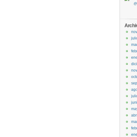
Archi
no
jul
ma
feb
ene
dic
no
oct
sep
ago
jul
jun
ma
abr
ma
feb
ene