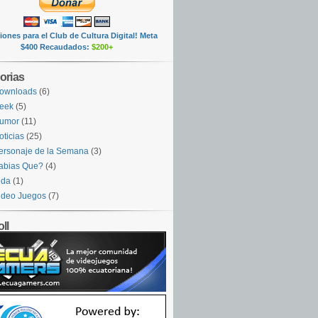
ones para el Club de Cultura Digital! Meta
$400 Recaudados:
$200+
orias
ownloads
(6)
eek
(5)
umor
(11)
oticias
(25)
ersonaje de la Semana
(3)
abias Que?
(4)
ida
(1)
ideo Juegos
(7)
ll