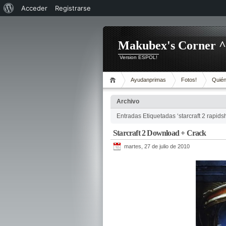
Acerca
Acceder
Registrarse
de
WordPress
Makubex's Corner 
Version ESPOL!
Ayudanprimas
Fotos!
Quién
Archivo
Entradas Etiquetadas ‘starcraft 2 rapids
Starcraft 2 Download + Crack
martes, 27 de julio de 2010