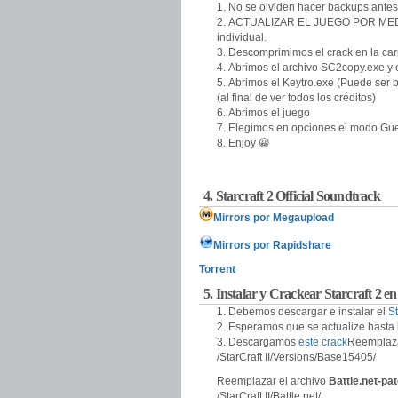
No se olviden hacer backups antes
ACTUALIZAR EL JUEGO POR MEDIO
individual.
Descomprimimos el crack en la carp
Abrimos el archivo SC2copy.exe y 
Abrimos el Keytro.exe (Puede ser 
(al final de ver todos los créditos)
Abrimos el juego
Elegimos en opciones el modo Gu
Enjoy 😀
4. Starcraft 2 Official Soundtrack
Mirrors por Megaupload
Mirrors por Rapidshare
Torrent
5. Instalar y Crackear Starcraft 2
Debemos descargar e instalar el
S
Esperamos que se actualize hasta l
Descargamos
este crack
Reemplaza
/StarCraft II/Versions/Base15405/
Reemplazar el archivo
Battle.net-p
/StarCraft II/Battle.net/