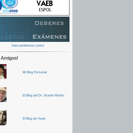
Intercambiemos Links!
 Amigos!
Mi Blog Personal
El Blog del Dr. Vicente Riofrio
El Blog de Yunie