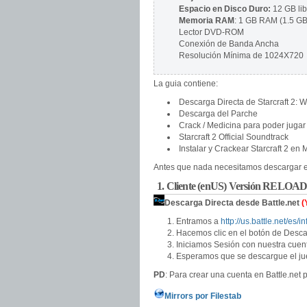
Espacio en Disco Duro:
12 GB lib
Memoria RAM
: 1 GB RAM (1.5 G
Lector DVD-ROM
Conexión de Banda Ancha
Resolución Mínima de 1024X720
La guia contiene:
Descarga Directa de Starcraft 2: W
Descarga del Parche
Crack / Medicina para poder jugar
Starcraft 2 Official Soundtrack
Instalar y Crackear Starcraft 2 en
Antes que nada necesitamos descargar el 
1. Cliente (enUS) Versión RELO
Descarga Directa desde Battle.net
(
Entramos a
http://us.battle.net/es/i
Hacemos clic en el botón de Desca
Iniciamos Sesión con nuestra cuent
Esperamos que se descargue el j
PD
: Para crear una cuenta en Battle.net
Mirrors por Filestab