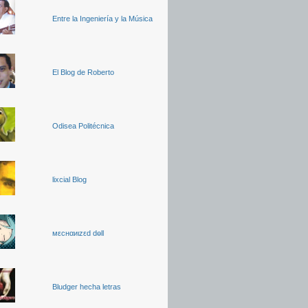
Entre la Ingeniería y la Música
El Blog de Roberto
Odisea Politécnica
lixcial Blog
мεcнαиιzεd dөll
Bludger hecha letras