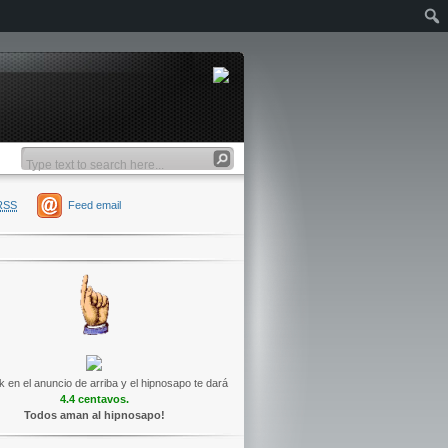
RSS
Feed email
k en el anuncio de arriba y el hipnosapo te dará
4.4 centavos.
Todos aman al hipnosapo!