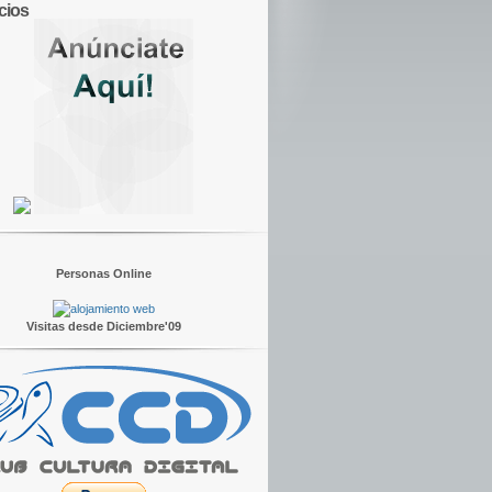
cios
Personas Online
Visitas desde Diciembre'09