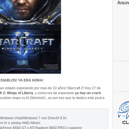
Anun
DIABLOS! YA E
RA HORA!
han estado esperando por mas de 10 años! Starcraft 2! Hoy 27 de
t 2: Wings of Liberty
, y como era de esperarse
ya hay un crack
 custom maps vs AI (Skirmish) , es por eso que le dedico este post a
Windows Vista/Windows 7 con DirectX 9.0c
m IV o similar AMD Athlon
eForce 6600 GT o ATI Radeon 9800 PRO o superior