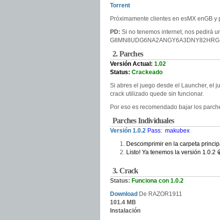
Torrent
Próximamente clientes en esMX enGB y
PD:
Si no tenemos internet, nos pedirá un
G8MN8UDG6NA2ANGY6A3DNY82HRG
2. Parches
Versión Actual:
1.02
Status:
Crackeado
Si abres el juego desde el Launcher, el ju
crack utilizado quede sin funcionar.
Por eso es recomendado bajar los parche
Parches Individuales
Versión 1.0.2
Pass: makubex
Descomprimir en la carpeta principa
Listo! Ya tenemos la versión 1.0.2 
3. Crack
Status:
Funciona con 1.0.2
Download
De
RAZOR1911
101.4 MB
Instalación