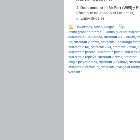
Desconectar el AirPort (WIFI)
y Bl
(Para que no acceda el Launcher)
Enjoy dude 😀
Downloads
,
Video Juegos
como grabar starcraft 2
,
como guardar starcraf
starcraft 2 1.0.2 crack
,
starcraft 2 1.2 crack
,
st
dd
,
starcraft 2 demo
,
starcraft 2 descarga dire
starcraft 2 full
,
starcraft 2 kit
,
starcraft 2 mac
,
s
starcraft 2 parche
,
starcraft 2 patch
,
starcraft 
starcraft 2 replays
,
starcraft 2 retail
,
starcraft 2
single player crack
,
starcraft 2 skidrow
,
starcra
starcraft 2 versus ai
,
starcraft 2 wings of libert
vernam7