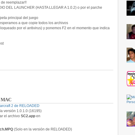
 de reemplazar!!
 DEL LAUNCHER (HASTA LLEGAR A 1.0.2) o por el parche
eta principal del juego
esperamos a que copie todos los archivos
bloqueado por el antivirus) y ponemos F2 en el momento que indica
est
 en MAC
tarcraft 2 de RELOADED
a versión 1.0.1.0 (16195)
r el archivo
SC2.app
en
atch.MPQ
(Solo en la versión de RELOADED)