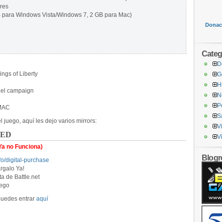
res
B para Windows Vista/Windows 7, 2 GB para Mac)
Donaci
Categ
D
ings of Liberty
G
H
 el campaign
N
P
 MAC
S
juego, aquí les dejo varios mirrors:
V
ADED
V
Ya no Funciona)
Blogro
nfo/digital-purchase
rgalo Ya!
a de Battle.net
uego
 puedes entrar
aquí