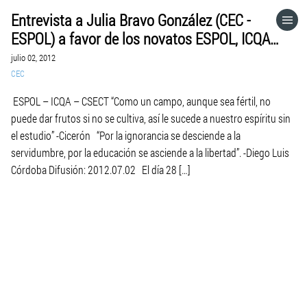
Entrevista a Julia Bravo González (CEC -
HOME
ESPOL) a favor de los novatos ESPOL, ICQA,
CSECT, 2012.06.28.
julio 02, 2012
CATEGORÍAS
CEC
ESPOL – ICQA – CSECT “Como un campo, aunque sea fértil, no
IR A
puede dar frutos si no se cultiva, así le sucede a nuestro espíritu sin
el estudio” -Cicerón “Por la ignorancia se desciende a la
servidumbre, por la educación se asciende a la libertad”. -Diego Luis
VISITA EL SITIO WEB
Córdoba Difusión: 2012.07.02 El día 28 […]