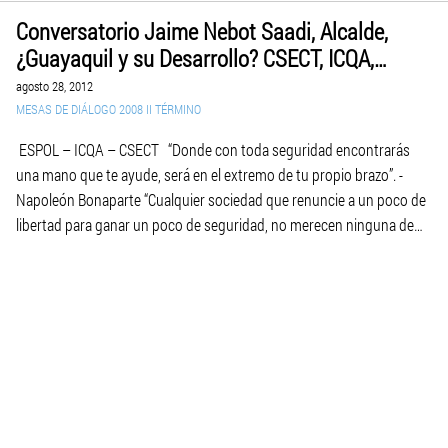
Conversatorio Jaime Nebot Saadi, Alcalde,
¿Guayaquil y su Desarrollo? CSECT, ICQA,
ESPOL, 2012.08.27.
agosto 28, 2012
MESAS DE DIÁLOGO 2008 II TÉRMINO
ESPOL – ICQA – CSECT “Donde con toda seguridad encontrarás
una mano que te ayude, será en el extremo de tu propio brazo”. -
Napoleón Bonaparte “Cualquier sociedad que renuncie a un poco de
libertad para ganar un poco de seguridad, no merecen ninguna de
las dos cosas”. - Benjamin Franklin “No hace falta […]