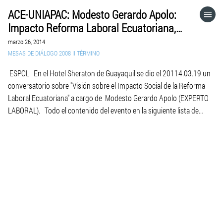
ACE-UNIAPAC: Modesto Gerardo Apolo:
HOME
Impacto Reforma Laboral Ecuatoriana,
2014.03.19.
marzo 26, 2014
CATEGORÍAS
MESAS DE DIÁLOGO 2008 II TÉRMINO
ESPOL En el Hotel Sheraton de Guayaquil se dio el 20114.03.19 un
IR A
conversatorio sobre "Visión sobre el Impacto Social de la Reforma
Laboral Ecuatoriana" a cargo de Modesto Gerardo Apolo (EXPERTO
LABORAL). Todo el contenido del evento en la siguiente lista de
VISITA EL SITIO WEB
vídeos: https://www.youtube.com/watch?
v=XBXiMnsagRc&list=PLOKExMK5Px4ngNQxAGn7N0JfA9-xVASBV
Las fotos en: https://www.facebook.com/media/set/?
set=a.10152669824512004.1073742065.502772003&type=3
Para futuros eventos […]