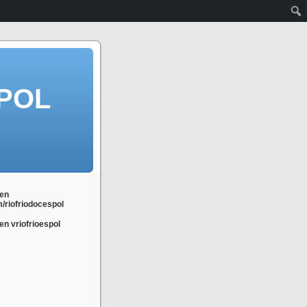
POL
en
m/riofriodocespol
n vriofrioespol