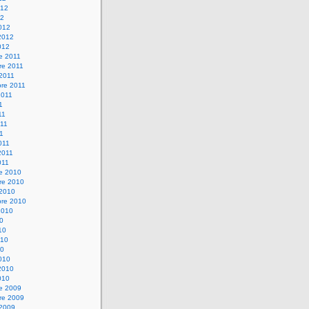
012
12
012
2012
012
e 2011
re 2011
 2011
bre 2011
2011
1
11
11
11
011
2011
011
re 2010
re 2010
 2010
bre 2010
2010
10
10
010
10
010
2010
010
re 2009
re 2009
 2009