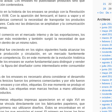
a actual. Los envases no publicitaban productos sino que
21
22
ción contenedora.
28
29
io en la historia de los envases se produjo con la Revolución
« Oct
Dic »
lo XVIII. Con la aparición del ferrocarril, el barco a vapor y el
Archivos
fábricas comenzó la necesidad de transportar los productos
gares. Cada vez las distancias se ampliaban y la comunicación
julio 20
tensa.
junio 20
mayo 2
 comercio en el mercado interno y de las exportaciones, los
abril 20
marzo 2
er más resistentes y también surgió la necesidad de que
febrero 
ún dentro de un mismo rubro.
enero 2
diciemb
trial fue creciendo en los siglos siguientes hasta alcanzar los
noviemb
de producción y circulación, en un mercado fuertemente
octubre
an competencia. Es en este momento de la evolución histórica
septiem
 de los envases se vuelve fundamental para distinguir y vender
agosto 
e la figura del diseñador como intermediario entre consumidor
julio 20
junio 20
mayo 2
ia de los envases es necesario ahora considerar el desarrollo
abril 20
marzo 2
os fenicios fueron los primeros comerciantes y por ello fueron
febrero 
r envases y con ellos, etiquetas. En ese momento se produjo el
enero 2
gráfica. Las etiquetas eran marcas hechas a mano utilizadas
diciemb
roductos.
noviemb
octubre
imeras etiquetas impresas aparecieron en el siglo XVI en
septiem
se vincula directamente con los fabricantes papeleros, que
agosto 
 primera vez utilizaron diseños. Éstos se encontraban en el
julio 20
 con las que envolvían el papel. El primero en hacer las fajas
junio 20