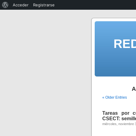
Acceder
Registrarse
RE
A
« Older Entries
Tareas por c
CSECT: semille
miércoles, noviembre 