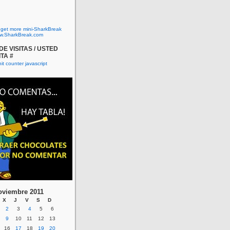
o get more mini-SharkBreak
w.SharkBreak.com
E VISITAS / USTED
ITA #
oviembre 2011
X
J
V
S
D
2
3
4
5
6
9
10
11
12
13
16
17
18
19
20