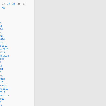
23
24
25
26
27
30
14
14
014
14
014
2014
014
re 2013
re 2013
 2013
bre 2013
2013
13
13
013
13
013
2013
013
re 2012
re 2012
 2012
bre 2012
2012
12
12