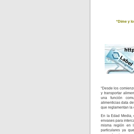
“Dime y lo
“Desde los comienzo
y transportar alime
una función comun
alimenticias data d
que reglamentan la 
En la Edad Media, e
envases para interc
misma región en l
particulares ya q