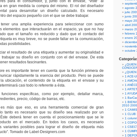
erés para el consumidor, y, junto con el envase, “viste” al
septiem
na en gran medida la compra del mismo. El rol del diseñador
agosto 
ntal para desarrollar un diseño calculado. Es necesario
julio 20
ntro del espacio pequeño con el que se debe trabajar.
junio 20
mayo 2
 tener una amplia experiencia para seleccionar con sumo
abril 20
los elementos que interactuarán en el espacio, ya que no hay
marzo 2
ado que el tamaño es reducido y dado que el contacto del
febrero 
enero 2
tiqueta es muy breve, no se puede fallar en la comunicación,
diciemb
das posibilidades.
noviemb
octubre
iar el resultado de una etiqueta y aumentar su originalidad e
n trabajar su diseño en conjunto con el del envase. De esta
Categoría
ener resultados fascinantes.
¿QUIEN
CONOCE
pre es importante tener en cuenta que la función primera de
¿QUIEN
municar rápidamente la esencia del producto. Pero se puede
1 ACE-
 la ubicación, el contenido de la etiqueta en el envase y su
1 AMCH
eterminará casi todo lo referente a ésta.
1 ANÉC
1 ARTE
 funciones específicas, como por ejemplo, detallar marca,
1 AYUD
1 BarCa
redientes, precio, código de barras, etc.
1 BIEN
2010 200
 es más que eso, es una herramienta comercial de gran
1 CAMI
 lo tanto es necesario que su diseño sea realizado por un
1 CLUB
o. Éste deberá tener en cuenta el posicionamiento que se le
1 column
roducto en el mercado. En todos los casos, es necesario
1 COPO
as variantes posibles para lograr el diseño de etiqueta más
1 CSECT
1 CUM
ucto”. Tomado de Label-Designers.com
1 DEPO