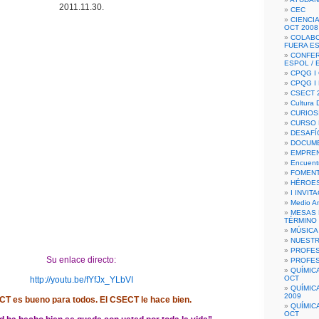
2011.11.30.
CEC
CIENCIA
OCT 2008
COLAB
FUERA E
CONFER
ESPOL /
CPQG I 
CPQG I
CSECT 2
Cultura D
CURIOS
CURSO P
DESAFÍ
DOCUME
EMPREN
Encuent
FOMENT
HÉROES
I INVIT
Medio A
MESAS 
TÉRMINO
MÚSICA
NUEST
PROFES
Su enlace directo:
PROFES
QUÍMIC
OCT
http://youtu.be/fYfJx_YLbVI
QUÍMIC
2009
CT es bueno para todos. El CSECT le hace bien.
QUÍMIC
OCT