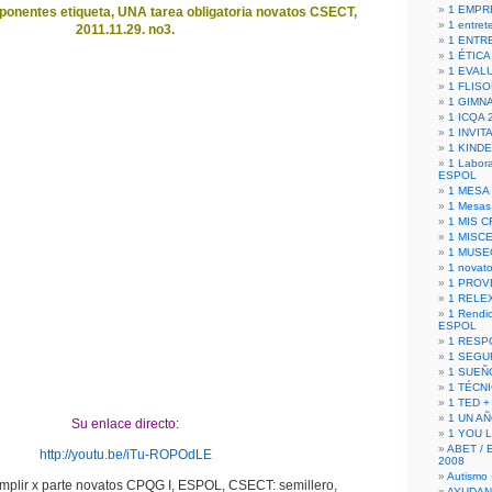
1 EMPR
onentes etiqueta, UNA tarea obligatoria novatos CSECT,
1 entret
2011.11.29. no3.
1 ENTR
1 ÉTICA 
1 EVAL
1 FLISO
1 GIMN
1 ICQA 
1 INVIT
1 KIND
1 Labora
ESPOL
1 MESA
1 Mesas
1 MIS 
1 MISC
1 MUSE
1 novato
1 PROV
1 RELE
1 Rendic
ESPOL
1 RESP
1 SEGU
1 SUEÑ
1 TÉCN
1 TED +
1 UN A
Su enlace directo:
1 YOU 
ABET / 
http://youtu.be/iTu-ROPOdLE
2008
Autismo 
mplir x parte novatos CPQG I, ESPOL, CSECT: semillero,
AYUDAN