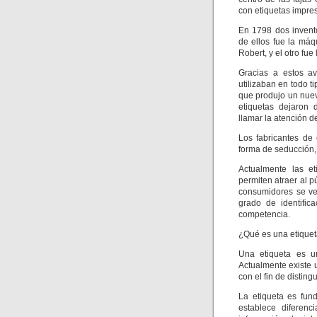
con etiquetas impres
En 1798 dos invento
de ellos fue la máq
Robert, y el otro fue
Gracias a estos av
utilizaban en todo t
que produjo un nuevo
etiquetas dejaron 
llamar la atención de
Los fabricantes de 
forma de seducción,
Actualmente las e
permiten atraer al 
consumidores se ve
grado de identific
competencia.
¿Qué es una etique
Una etiqueta es un
Actualmente existe 
con el fin de disting
La etiqueta es fund
establece diferenc