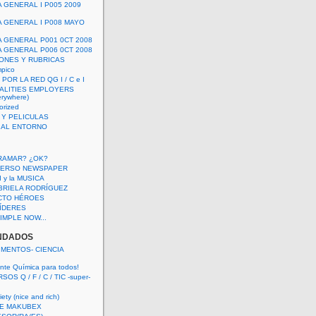
A GENERAL I P005 2009
A GENERAL I P008 MAYO
A GENERAL P001 0CT 2008
A GENERAL P006 0CT 2008
ONES Y RUBRICAS
mpico
POR LA RED QG I / C e I
ALITIES EMPLOYERS
rywhere)
orized
 Y PELICULAS
S AL ENTORNO
RAMAR? ¿OK?
VERSO NEWSPAPER
 I y la MUSICA
BRIELA RODRÍGUEZ
CTO HÉROES
 LÍDERES
IMPLE NOW...
NDADOS
IMENTOS- CIENCIA
nte Química para todos!
OS Q / F / C / TIC -super-
ety (nice and rich)
E MAKUBEX