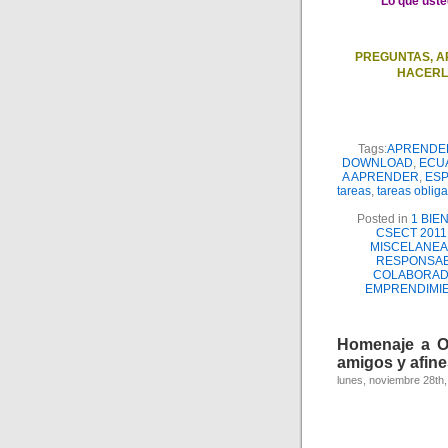
“Lo que uste
PREGUNTAS, A
HACERL
Tags:
APRENDE
DOWNLOAD
,
ECU
A APRENDER
,
ES
tareas
,
tareas obliga
Posted in
1 BIE
CSECT 2011
MISCELANEA
RESPONSAB
COLABORAD
EMPRENDIMI
Homenaje a Ol
amigos y afine
lunes, noviembre 28th,