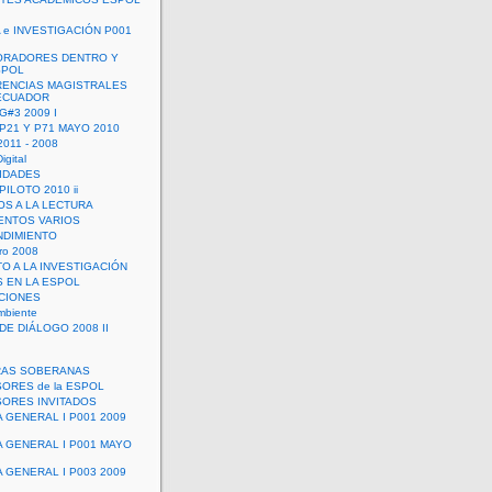
 e INVESTIGACIÓN P001
ORADORES DENTRO Y
SPOL
ENCIAS MAGISTRALES
 ECUADOR
G#3 2009 I
 P21 Y P71 MAYO 2010
011 - 2008
igital
IDADES
ILOTO 2010 ii
OS A LA LECTURA
NTOS VARIOS
DIMIENTO
ro 2008
O A LA INVESTIGACIÓN
 EN LA ESPOL
ACIONES
mbiente
DE DIÁLOGO 2008 II
RAS SOBERANAS
ORES de la ESPOL
ORES INVITADOS
A GENERAL I P001 2009
A GENERAL I P001 MAYO
A GENERAL I P003 2009