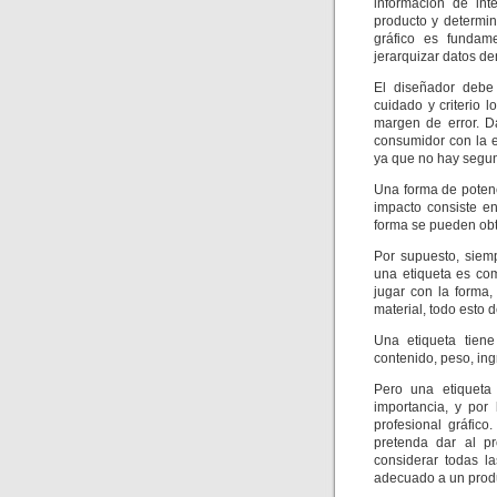
información de int
producto y determi
gráfico es fundame
jerarquizar datos de
El diseñador debe
cuidado y criterio 
margen de error. D
consumidor con la e
ya que no hay segun
Una forma de potenc
impacto consiste e
forma se pueden obt
Por supuesto, siem
una etiqueta es co
jugar con la forma,
material, todo esto d
Una etiqueta tiene
contenido, peso, ing
Pero una etiqueta
importancia, y por
profesional gráfic
pretenda dar al p
considerar todas l
adecuado a un prod