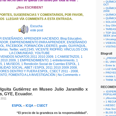
d ha hecho bien se queda con usted por toda la vida”.
QUÍMIC
OCT
¿Nos ESCRIBEN?
QUÍMIC
2009
PORTES, SUGERENCIAS Y COMENTARIOS, POR FAVOR,
QUÍMIC
QUÍMIC
OS LLEGAR VÍA COMMENTS A ESTA ENTRADA.
SOLUCI
Soy Olí
Escucha
TAREAS 
este post
TOP QU
SEEK (eve
R ENSEÑANDO
,
APRENDER HACIENDO
,
Blog Educativo
,
Uncateg
ADOR
,
EMPRENDIMIENTO PARA APRENDER
,
ENSEÑANDO
VIDEOS
POL
,
FACEBOOK
,
FORMACIÓN LIDERES
,
gratis
,
GUAYAQUIL
,
VISITA
torias
,
Twitter
,
vart12345
,
VICENTE RIOFRÍO
,
VÍNCULOS CON
LA COMUNIDAD
,
YOUTUBE
Blogroll
NVENIDOS NOVATOS 2011 2010 2009
,
1 CAMISETAZOS
,
1
¿PROG
 2010 2009
,
1 EMPRENDIMIENTO
,
1 entretenimiento
,
1
EL UNI
S
,
1 MUSEOS
,
1 Rendición Social de Cuentas ESPOL
,
1
Entre la
ILIDAD SOCIAL
,
ABET / ESPOL 2011 2010 2009 2008
,
LUZ GA
ORES DENTRO Y FUERA ESPOL
,
CSECT 2011 - 2008
,
PROYE
ENTO
,
FOMENTO A LA INVESTIGACIÓN
|
No Comments »
revista
THINK S
RECOME
guita Gutiérrez en Museo Julio Jaramillo x
-EXPER
s, GYE, Ecuador.
POPULAR
¡Abunda
 2011
1 RECURS
ESPOL
–
ICQA
–
CSECT
AIESEC
Asia Soci
“El precio de la grandeza es la responsabilidad”.
BLOG D