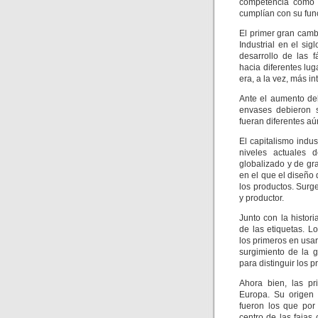
competencia como l
cumplían con su fun
El primer gran camb
Industrial en el sig
desarrollo de las 
hacia diferentes lu
era, a la vez, más in
Ante el aumento del
envases debieron s
fueran diferentes a
El capitalismo indus
niveles actuales 
globalizado y de gr
en el que el diseño
los productos. Surg
y productor.
Junto con la histor
de las etiquetas. L
los primeros en usa
surgimiento de la 
para distinguir los p
Ahora bien, las pr
Europa. Su origen 
fueron los que por
centro de las fajas