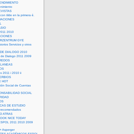
ENDIMIENTO
enimiento
EVISTAS
con tilde en la primera é.
UACIONES
L
ASIO
2011 2010
ACIONES
ERZENTRUM GYE
torios Servicios y otros
 DE DIALOGO 2010
 de Dialogo 2011 2009
CREDOS
ELANEAS
OS
s 2011 i 2010 ii
ERBIOS
X HOT
ión Social de Cuentas
ONSABILIDAD SOCIAL
RIDAD
OS
ICAS DE ESTUDIO
 recomendados
ÑO ATRAS
LOOK NICE TODAY
ESPOL 2011 2010 2009
+ Asperger
TES ACADÉMICOS ESPOL