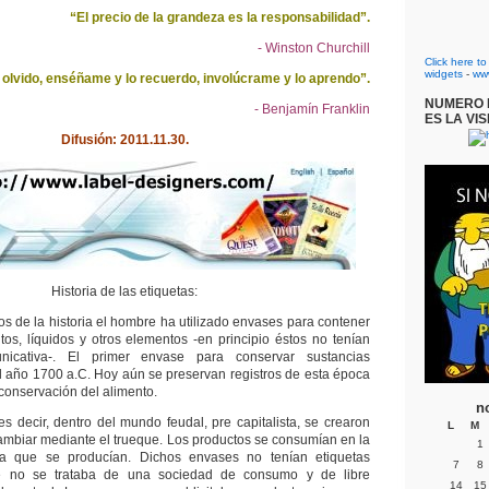
“El precio de la grandeza es la responsabilidad”.
- Winston Churchill
Click here t
widgets
-
ww
 olvido, enséñame y lo recuerdo, involúcrame y lo aprendo”.
NUMERO D
- Benjamín Franklin
ES LA VIS
Difusión: 2011.11.30.
Historia de las etiquetas:
s de la historia el hombre ha utilizado envases para contener
ntos, líquidos y otros elementos -en principio éstos no tenían
icativa-. El primer envase para conservar sustancias
el año 1700 a.C. Hoy aún se preservan registros de esta época
conservación del alimento.
n
s decir, dentro del mundo feudal, pre capitalista, se crearon
L
M
ambiar mediante el trueque. Los productos se consumían en la
1
a que se producían. Dichos envases no tenían etiquetas
7
8
ue no se trataba de una sociedad de consumo y de libre
14
15