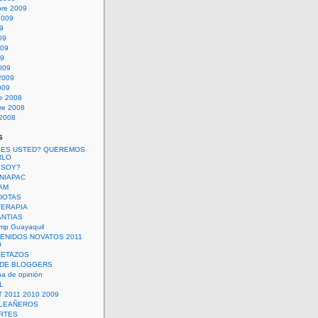
bre 2009
2009
09
09
009
09
009
2009
009
re 2008
re 2008
 2008
s
 ES USTED? QUEREMOS
RLO
 SOY?
UNIAPAC
AM
DOTAS
TERAPIA
ANTIAS
mp Guayaquil
VENIDOS NOVATOS 2011
9
SETAZOS
 DE BLOGGERS
a de opinión
L
 2011 2010 2009
PLEAÑEROS
RTES