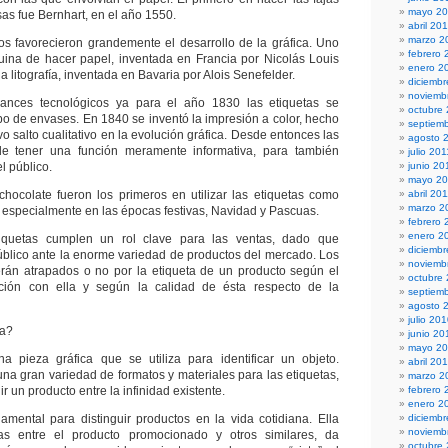
mayo 2
as fue Bernhart, en el año 1550.
abril 20
marzo 2
s favorecieron grandemente el desarrollo de la gráfica. Uno
febrero 
uina de hacer papel, inventada en Francia por Nicolás Louis
enero 2
 la litografía, inventada en Bavaria por Alois Senefelder.
diciembr
noviemb
ances tecnológicos ya para el año 1830 las etiquetas se
octubre
ipo de envases. En 1840 se inventó la impresión a color, hecho
septiem
 salto cualitativo en la evolución gráfica. Desde entonces las
agosto 
de tener una función meramente informativa, para también
julio 201
l público.
junio 20
mayo 20
chocolate fueron los primeros en utilizar las etiquetas como
abril 20
marzo 2
 especialmente en las épocas festivas, Navidad y Pascuas.
febrero 
enero 2
tiquetas cumplen un rol clave para las ventas, dado que
diciemb
público ante la enorme variedad de productos del mercado. Los
noviemb
rán atrapados o no por la etiqueta de un producto según el
octubre
ación con ella y según la calidad de ésta respecto de la
septiem
agosto 
julio 20
ta?
junio 20
mayo 2
a pieza gráfica que se utiliza para identificar un objeto.
abril 20
una gran variedad de formatos y materiales para las etiquetas,
marzo 2
uir un producto entre la infinidad existente.
febrero 
enero 2
amental para distinguir productos en la vida cotidiana. Ella
diciemb
noviemb
ias entre el producto promocionado y otros similares, da
octubre