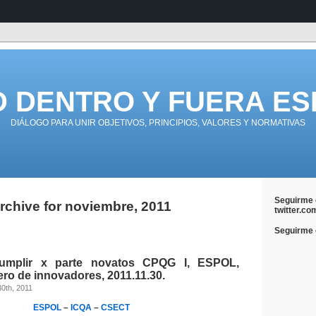
D DENTRO Y FUERA ES
DIÁLOGO PARA UNIR OBJETIVOS, PRINCIPIOS, VALORES Y NORMATIVAS
Seguirme 
rchive for noviembre, 2011
twitter.co
Seguirme e
umplir x parte novatos CPQG I, ESPOL,
ro de innovadores, 2011.11.30.
30th, 2011
ESPOL
–
ICQA
–
CSECT