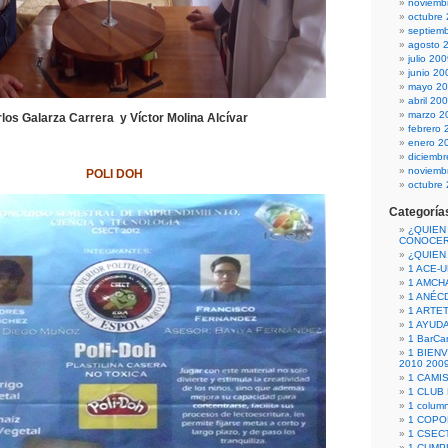
noviemb
octubre
septiem
agosto 
julio 20
junio 20
mayo 2
abril 20
marzo 2
los Galarza Carrera y Víctor Molina Alcívar
febrero 
enero 2
diciemb
noviemb
POLI DOH
octubre
Categoría
¿QUIEN
CONOCE
¿QUIEN
1 ACE-
1 AMCH
1 ANÉC
1 ARTE
1 AYUD
1 BarCa
1 BIEN
2010 200
1 CAMI
1 CLUB
1 column
1 COPO
1 CSECT
1 CUM