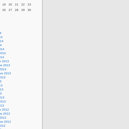
19
20
21
22
23
26
27
28
29
30
14
14
014
14
014
2014
014
re 2013
re 2013
 2013
bre 2013
2013
13
13
013
13
013
2013
013
re 2012
re 2012
 2012
bre 2012
2012