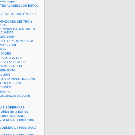
+ Asperger
TES ACADÉMICOS ESPOL
 e INVESTIGACIÓN P001
ORADORES DENTRO Y
SPOL
ENCIAS MAGISTRALES
 ECUADOR
G#3 2009 I
 P21 Y P71 MAYO 2010
011 - 2008
igital
IDADES
ILOTO 2010 ii
OS A LA LECTURA
NTOS VARIOS
DIMIENTO
ro 2008
O A LA INVESTIGACIÓN
 EN LA ESPOL
ACIONES
mbiente
DE DIÁLOGO 2008 II
RAS SOBERANAS
ORES de la ESPOL
ORES INVITADOS
A GENERAL I P001 2009
A GENERAL I P001 MAYO