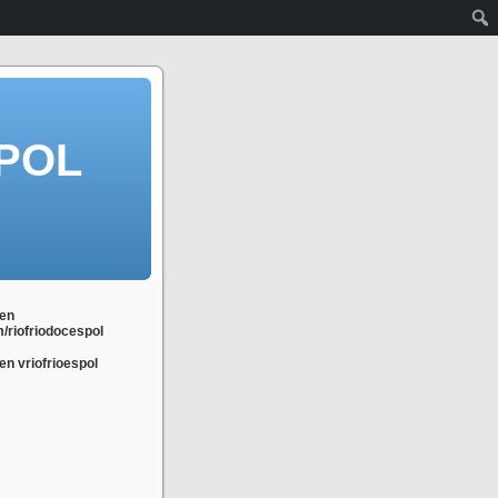
POL
en
m/riofriodocespol
n vriofrioespol