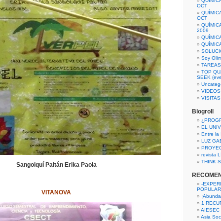
QUÍMIC
OCT
QUÍMIC
OCT
QUÍMIC
2009
QUÍMIC
QUÍMIC
SOLUCI
Soy Olí
TAREAS 
TOP QU
SEEK (eve
Uncateg
VIDEOS
VISITA
Blogroll
¿PROG
EL UNI
Entre la
LUZ GA
PROYE
revista
THINK S
Sangolquí Paltán Erika Paola
RECOME
-EXPER
POPULAR
VITANOVA
¡Abunda
1 RECURS
AIESEC
Asia Soci