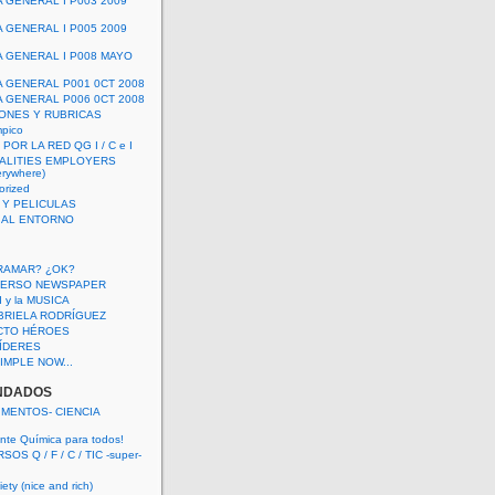
A GENERAL I P003 2009
A GENERAL I P005 2009
A GENERAL I P008 MAYO
A GENERAL P001 0CT 2008
A GENERAL P006 0CT 2008
ONES Y RUBRICAS
mpico
POR LA RED QG I / C e I
ALITIES EMPLOYERS
rywhere)
orized
 Y PELICULAS
S AL ENTORNO
RAMAR? ¿OK?
VERSO NEWSPAPER
 I y la MUSICA
BRIELA RODRÍGUEZ
CTO HÉROES
 LÍDERES
IMPLE NOW...
NDADOS
IMENTOS- CIENCIA
nte Química para todos!
OS Q / F / C / TIC -super-
ety (nice and rich)