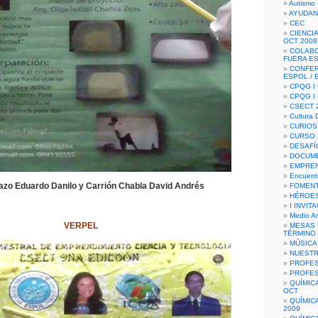
Autismo 
AYUDAN
CEC
CIENCIA
OCT 2008
COLAB
FUERA E
CONFER
ESPOL /
CPQG I 
CPQG I
CSECT 2
Cultura D
CURIOS
CURSO P
DESAFÍ
DOCUME
EMPREN
Encuent
azo Eduardo Danilo y Carrión Chabla David Andrés
FOMENT
HÉROES
I INVIT
Medio A
VERPEL
MESAS 
TÉRMINO
MÚSICA
NUEST
PROFES
PROFES
QUÍMIC
OCT
QUÍMIC
2009