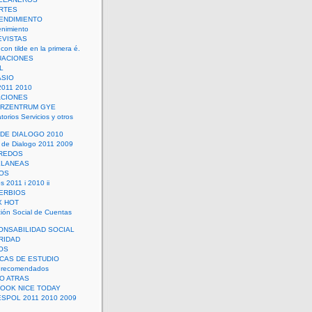
RTES
ENDIMIENTO
enimiento
EVISTAS
con tilde en la primera é.
UACIONES
L
ASIO
2011 2010
ACIONES
ERZENTRUM GYE
torios Servicios y otros
 DE DIALOGO 2010
 de Dialogo 2011 2009
CREDOS
ELANEAS
OS
s 2011 i 2010 ii
ERBIOS
X HOT
ión Social de Cuentas
ONSABILIDAD SOCIAL
RIDAD
OS
ICAS DE ESTUDIO
 recomendados
ÑO ATRAS
LOOK NICE TODAY
ESPOL 2011 2010 2009