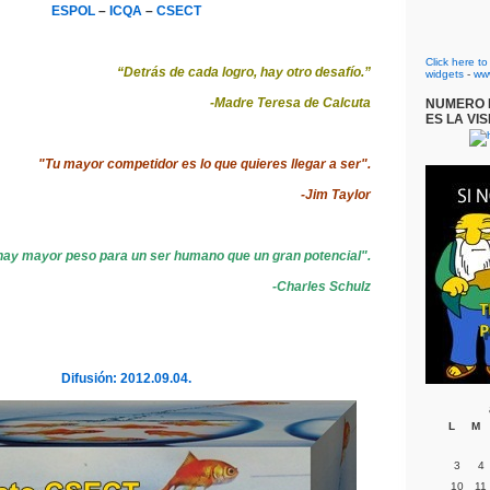
ESPOL
–
ICQA
–
CSECT
Click here t
“Detrás de cada logro, hay otro desafío.”
widgets
-
ww
-Madre Teresa de Calcuta
NUMERO D
ES LA VIS
"Tu mayor competidor es lo que quieres llegar a ser".
-Jim Taylor
hay mayor peso para un ser humano que un gran potencial".
-Charles Schulz
Difusión: 2012.09.04.
L
M
3
4
10
11