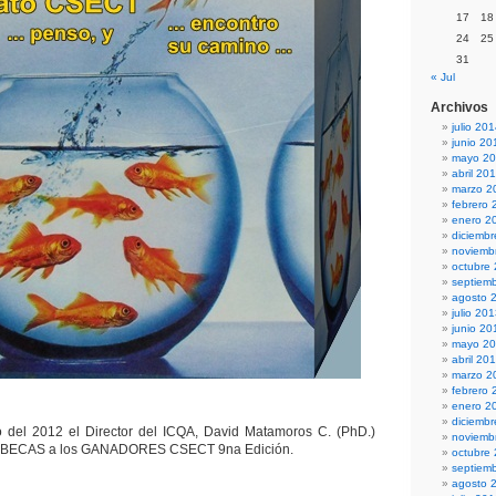
17
18
24
25
31
« Jul
Archivos
julio 20
junio 20
mayo 2
abril 20
marzo 2
febrero 
enero 2
diciemb
noviemb
octubre
septiem
agosto 
julio 20
junio 20
mayo 2
abril 20
marzo 2
febrero 
enero 2
diciemb
o del 2012 el Director del ICQA, David Matamoros C. (PhD.)
noviemb
 de BECAS a los GANADORES CSECT 9na Edición.
octubre
septiem
agosto 