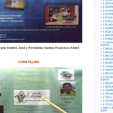
1 DEPO
1 EMPR
1 entret
1 ENTR
1 ÉTICA 
1 EVAL
1 FLISO
1 GIMN
1 ICQA 
1 INVIT
1 KIND
1 Labora
ESPOL
ano Andrés José y Fernández Santos Francisco André
1 MESA
1 Mesas
1 MIS 
1 MISC
CORN FILLING
1 MUSE
1 novato
1 PROV
1 RELE
1 Rendic
ESPOL
1 RESP
1 SEGU
1 SUEÑ
1 TÉCN
1 TED +
1 UN A
1 YOU 
ABET / 
2008