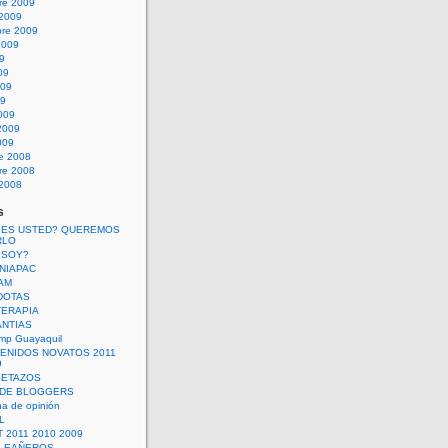
re 2009
 2009
bre 2009
2009
09
09
009
09
009
2009
009
re 2008
re 2008
 2008
s
 ES USTED? QUEREMOS
RLO
 SOY?
UNIAPAC
AM
DOTAS
TERAPIA
ANTIAS
mp Guayaquil
VENIDOS NOVATOS 2011
9
SETAZOS
 DE BLOGGERS
a de opinión
L
 2011 2010 2009
PLEAÑEROS