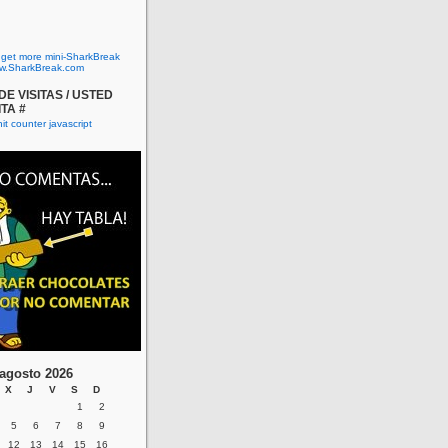
o get more mini-SharkBreak
w.SharkBreak.com
E VISITAS / USTED
ITA #
agosto 2026
X
J
V
S
D
1
2
5
6
7
8
9
12
13
14
15
16