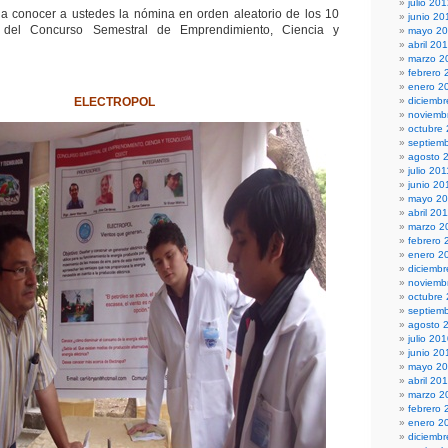
julio 20
 a conocer a ustedes la nómina en orden aleatorio de los 10
junio 20
 del Concurso Semestral de Emprendimiento, Ciencia y
mayo 2
abril 20
marzo 2
febrero 
enero 2
ELECTROPOL
diciembr
noviemb
octubre
septiem
agosto 
julio 201
junio 20
mayo 20
abril 20
marzo 2
febrero 
enero 2
diciemb
noviemb
octubre
septiem
agosto 
julio 20
junio 20
mayo 2
abril 20
marzo 2
febrero 
enero 2
diciemb