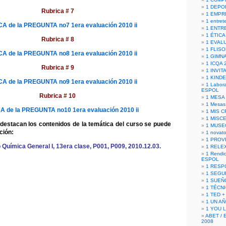
1 DEPO
Rubrica # 7
1 EMPR
1 entret
A de la PREGUNTA no7 1era evaluación 2010 ii
1 ENTR
1 ÉTICA 
Rubrica # 8
1 EVAL
1 FLISO
A de la PREGUNTA no8 1era evaluación 2010 ii
1 GIMN
1 ICQA 
Rubrica # 9
1 INVIT
1 KIND
A de la PREGUNTA no9 1era evaluación 2010 ii
1 Labora
ESPOL
Rubrica # 10
1 MESA
1 Mesas
 de la PREGUNTA no10 1era evaluación 2010 ii
1 MIS 
1 MISC
destacan los contenidos de la temática del curso se puede
1 MUSE
ción:
1 novato
1 PROV
uímica General I, 13era clase, P001, P009, 2010.12.03.
1 RELE
1 Rendic
ESPOL
1 RESP
1 SEGU
1 SUEÑ
1 TÉCN
1 TED +
1 UN A
1 YOU 
ABET / 
2008