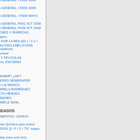
A GENERAL I P003 2009
A GENERAL I P005 2009
A GENERAL I P008 MAYO
A GENERAL P001 0CT 2008
A GENERAL P006 0CT 2008
ONES Y RUBRICAS
mpico
POR LA RED QG I / C e I
ALITIES EMPLOYERS
rywhere)
orized
 Y PELICULAS
S AL ENTORNO
RAMAR? ¿OK?
VERSO NEWSPAPER
 I y la MUSICA
BRIELA RODRÍGUEZ
CTO HÉROES
 LÍDERES
IMPLE NOW...
NDADOS
IMENTOS- CIENCIA
nte Química para todos!
OS Q / F / C / TIC -super-
ety (nice and rich)