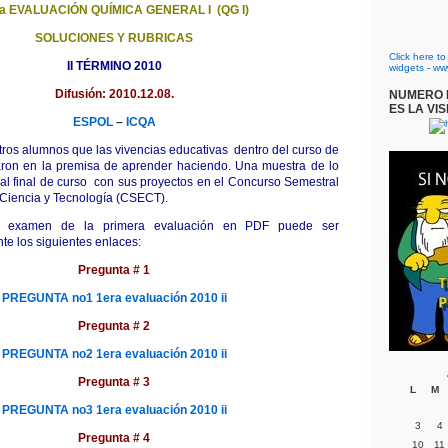
a EVALUACIÓN QUÍMICA GENERAL I (QG I)
SOLUCIONES Y RUBRICAS
Click here t
II TÉRMINO 2010
widgets
-
ww
Difusión:
2010.12.08.
NUMERO D
ES LA VIS
ESPOL
–
ICQA
os alumnos que las vivencias educativas dentro del curso de
ron en la premisa de aprender haciendo. Una muestra de lo
á al final de curso con sus proyectos en el Concurso Semestral
Ciencia y Tecnología (CSECT).
l examen de la primera evaluación en PDF puede ser
e los siguientes enlaces:
Pregunta # 1
PREGUNTA no1 1era evaluación 2010 ii
Pregunta # 2
PREGUNTA no2 1era evaluación 2010 ii
Pregunta # 3
L
M
PREGUNTA no3 1era evaluación 2010 ii
3
4
Pregunta # 4
10
11