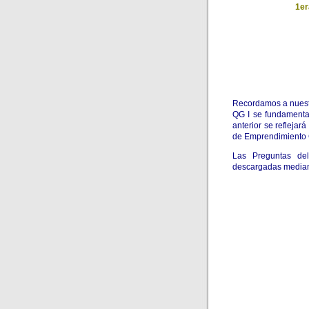
1er
Recordamos a nuestr
QG I se fundamenta
anterior se reflejar
de Emprendimiento 
Las Preguntas de
descargadas mediant