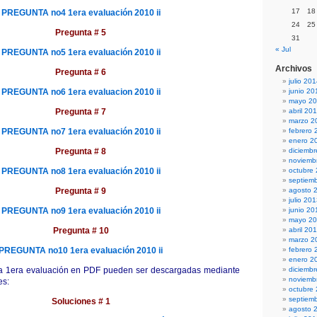
17
18
PREGUNTA no4 1era evaluación 2010 ii
24
25
Pregunta # 5
31
« Jul
PREGUNTA no5 1era evaluación 2010 ii
Archivos
Pregunta # 6
julio 20
PREGUNTA no6 1era evaluacion 2010 ii
junio 20
mayo 2
Pregunta # 7
abril 20
marzo 2
PREGUNTA no7 1era evaluación 2010 ii
febrero 
enero 2
Pregunta # 8
diciemb
noviemb
PREGUNTA no8 1era evaluación 2010 ii
octubre
septiem
Pregunta # 9
agosto 
julio 20
PREGUNTA no9 1era evaluación 2010 ii
junio 20
mayo 2
Pregunta # 10
abril 20
marzo 2
PREGUNTA no10 1era evaluación 2010 ii
febrero 
enero 2
la 1era evaluación en PDF pueden ser descargadas mediante
diciemb
noviemb
es:
octubre
septiem
Soluciones # 1
agosto 