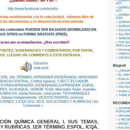
¿Quiénes somos? Ver + en
↓
:
QUÍMIC
OCT
QUÍMIC
http://www.facebook.com/vriofrio
OCT
QUÍMIC
rnos sentidamente con la colectividad, siéntase libre de
2009
e) los documentos a su disposición en esta entrada.
QUÍMIC
QUÍMIC
 los contenidos PUEDEN SER BAJADOS (DOWNLOAD) EN
SOLUCI
SUS SITIOS en FORMA GRATUITA (FREE).
Soy Olí
TAREAS 
racias por acompañarnos. ¿Nos escriben?
TOP QU
SEEK (eve
Uncateg
PORTES, SUGERENCIAS Y COMENTARIOS, POR FAVOR,
VIDEOS
OS LLEGAR VÍA COMMENTS A ESTA ENTRADA.
VISITA
Escucha
Blogroll
este post
¿PROG
EL UNI
CIÓN
,
2do TÉRMINO
,
APRENDER ENSEÑANDO
,
APRENDER
Entre la
IENCIA CENTRAL
,
Cinthia Galarza
,
CSECT
,
ECUADOR
,
LUZ GA
TO PARA APRENDER
,
ENSEÑANDO A APRENDER
,
ESPOL
,
PROYE
ERES
,
GUAYAQUIL
,
HONOR
,
ICQA
,
Mercedes Terán
,
muestra
,
revista
RUBRICAS
,
Sarita Reinoso
,
soluciones
,
TOYA MÁRQUEZ
THINK S
,
trabajo independiente
,
VICENTE RIOFRÍO
,
vivencia
ACIONES
,
1 ICQA 2011 2010
,
SOLUCIONES Y RUBRICAS
|
No
RECOME
Comments »
-EXPER
POPULAR
¡Abunda
1 RECURS
CIÓN QUÍMICA GENERAL I, SUS TEMAS,
AIESEC
Y RUBRICAS, 1ER TÉRMINO, ESPOL, ICQA,
Asia Soci