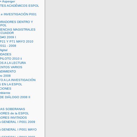
+ Asperger
TES ACADÉMICOS ESPOL
 e INVESTIGACIÓN P001
ORADORES DENTRO Y
SPOL
ENCIAS MAGISTRALES
 ECUADOR
G#3 2009 I
 P21 Y P71 MAYO 2010
011 - 2008
igital
IDADES
ILOTO 2010 ii
OS A LA LECTURA
NTOS VARIOS
DIMIENTO
ro 2008
O A LA INVESTIGACIÓN
 EN LA ESPOL
ACIONES
mbiente
DE DIÁLOGO 2008 II
RAS SOBERANAS
ORES de la ESPOL
ORES INVITADOS
A GENERAL I P001 2009
A GENERAL I P001 MAYO