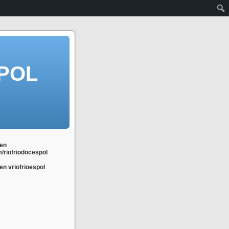
POL
en
m/riofriodocespol
n vriofrioespol