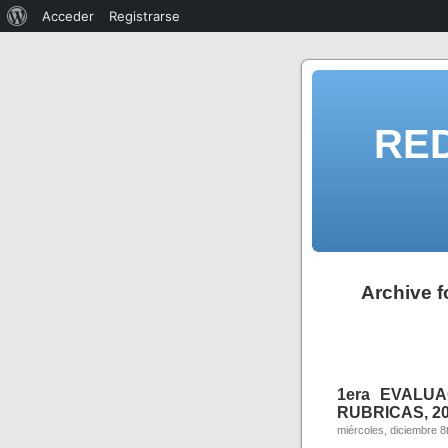
Acceder
Registrarse
RE
Archive 
1era EVALUA
RUBRICAS, 201
miércoles, diciembre 8