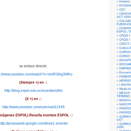
Autismo 
AYUDAN
CEC
CIENCIA
OCT 2008
COLAB
FUERA E
CONFER
ESPOL /
CPQG I 
CPQG I
CSECT 2
Cultura D
CURIOS
CURSO P
DESAFÍ
DOCUME
su enlace directo:
EMPREN
Encuent
p://www.youtube.com/watch?v=ck4RGKg3WKo
FOMENT
HÉROES
(Siempre +) en
↓
:
I INVIT
Medio A
http://blog.espol.edu.ec/vicenteriofrio
MESAS 
TÉRMINO
(X +) en
↓
:
MÚSICA
NUEST
http://www.youtube.com/user/vart12345
PROFES
PROFES
imágenes ESPOL) Reseña eventos ESPOL
↓
:
QUÍMIC
OCT
http://picasaweb.google.com/tesis1.vicente/
QUÍMIC
2009