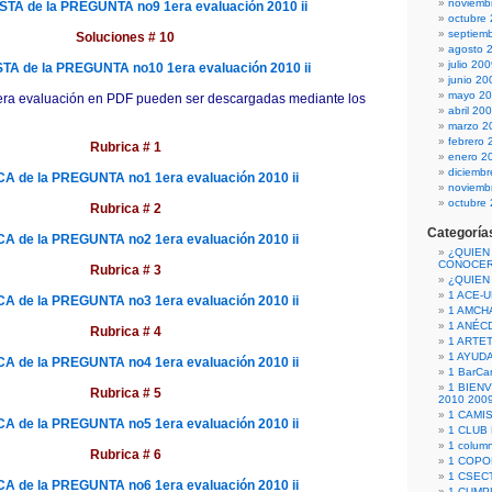
noviemb
A de la PREGUNTA no9 1era evaluación 2010 ii
octubre
septiem
Soluciones # 10
agosto 
julio 20
A de la PREGUNTA no10 1era evaluación 2010 ii
junio 20
mayo 2
1era evaluación en PDF pueden ser descargadas mediante los
abril 20
marzo 2
febrero 
Rubrica # 1
enero 2
diciemb
A de la PREGUNTA no1 1era evaluación 2010 ii
noviemb
octubre
Rubrica # 2
Categoría
A de la PREGUNTA no2 1era evaluación 2010 ii
¿QUIEN
CONOCE
Rubrica # 3
¿QUIEN
1 ACE-
A de la PREGUNTA no3 1era evaluación 2010 ii
1 AMCH
1 ANÉC
Rubrica # 4
1 ARTE
1 AYUD
A de la PREGUNTA no4 1era evaluación 2010 ii
1 BarCa
1 BIEN
Rubrica # 5
2010 200
1 CAMI
A de la PREGUNTA no5 1era evaluación 2010 ii
1 CLUB
1 column
Rubrica # 6
1 COPO
1 CSECT
A de la PREGUNTA no6 1era evaluación 2010 ii
1 CUM