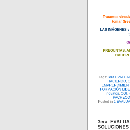
Tratamos vincula
tomar (fre
LAS IMÁGENES y
G
PREGUNTAS, A
HACERL
Tags:
1era EVALUA
HACIENDO
,
C
EMPRENDIMIEN
FORMACIÓN LID
novatos
,
QGI
,
PACHECO
Posted in
1 EVALU
3era EVALUA
SOLUCIONES 