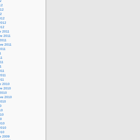
12
12
012
12
012
2012
012
e 2011
re 2011
 2011
bre 2011
2011
1
11
11
11
011
2011
011
re 2010
re 2010
 2010
bre 2010
2010
10
10
010
10
010
2010
010
re 2009