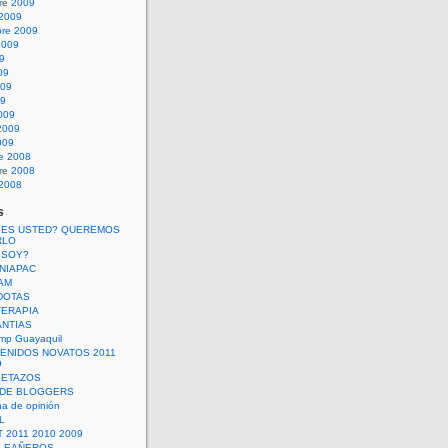
re 2009
 2009
bre 2009
2009
09
09
009
09
009
2009
009
re 2008
re 2008
 2008
s
 ES USTED? QUEREMOS
RLO
 SOY?
UNIAPAC
AM
DOTAS
TERAPIA
ANTIAS
mp Guayaquil
VENIDOS NOVATOS 2011
9
SETAZOS
 DE BLOGGERS
a de opinión
L
 2011 2010 2009
PLEAÑEROS