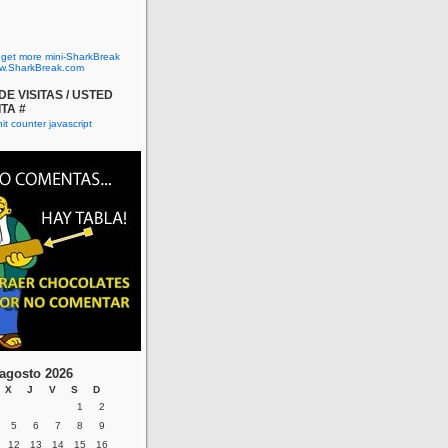
o get more mini-SharkBreak
w.SharkBreak.com
E VISITAS / USTED
ITA #
agosto 2026
X
J
V
S
D
1
2
5
6
7
8
9
12
13
14
15
16