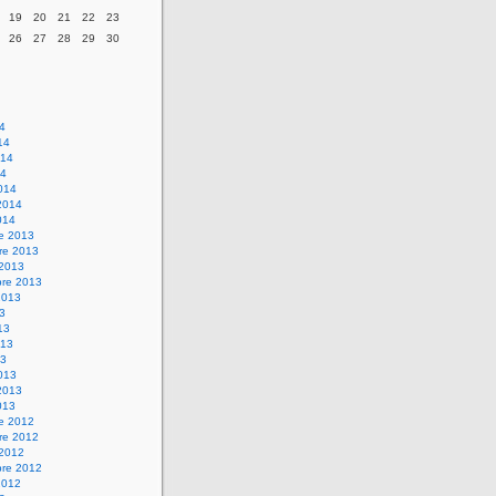
19
20
21
22
23
26
27
28
29
30
14
14
014
14
014
2014
014
re 2013
re 2013
 2013
bre 2013
2013
13
13
013
13
013
2013
013
re 2012
re 2012
 2012
bre 2012
2012