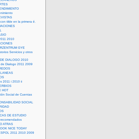
RTES
ENDIMIENTO
enimiento
EVISTAS
con tilde en la primera é.
UACIONES
L
ASIO
2011 2010
ACIONES
ERZENTRUM GYE
torios Servicios y otros
 DE DIALOGO 2010
 de Dialogo 2011 2009
CREDOS
ELANEAS
OS
s 2011 i 2010 ii
ERBIOS
X HOT
ión Social de Cuentas
ONSABILIDAD SOCIAL
RIDAD
OS
ICAS DE ESTUDIO
 recomendados
ÑO ATRAS
LOOK NICE TODAY
ESPOL 2011 2010 2009