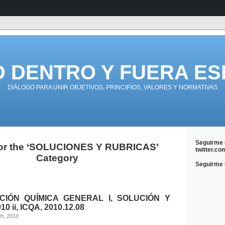
D DENTRO Y FUERA ES
DIÁLOGO PARA UNIR OBJETIVOS, PRINCIPIOS, VALORES Y NORMATIVAS
Seguirme 
for the ‘SOLUCIONES Y RUBRICAS’
twitter.co
Category
Seguirme e
CIÓN QUÍMICA GENERAL I, SOLUCIÓN Y
0 ii, ICQA, 2010.12.08
th, 2010