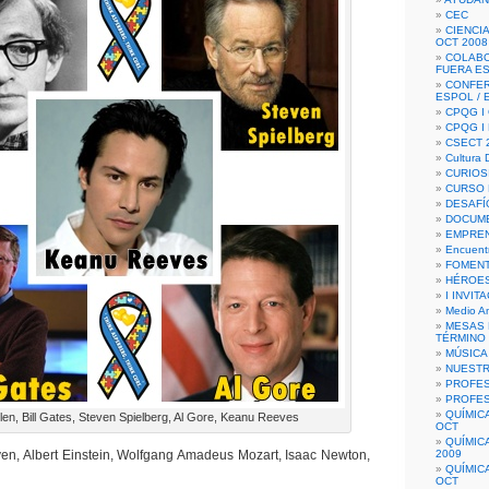
CEC
CIENCIA
OCT 2008
COLAB
FUERA E
CONFER
ESPOL /
CPQG I 
CPQG I
CSECT 2
Cultura D
CURIOS
CURSO P
DESAFÍ
DOCUME
EMPREN
Encuent
FOMENT
HÉROES
I INVIT
Medio A
MESAS 
TÉRMINO
MÚSICA
NUEST
PROFES
PROFES
QUÍMIC
en, Bill Gates, Steven Spielberg, Al Gore, Keanu Reeves
OCT
QUÍMIC
en, Albert Einstein, Wolfgang Amadeus Mozart, Isaac Newton,
2009
QUÍMIC
OCT