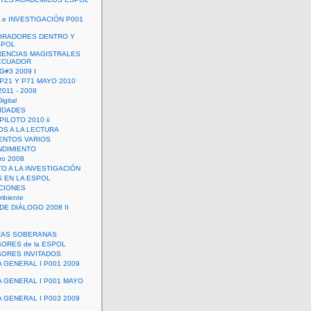
 e INVESTIGACIÓN P001
ORADORES DENTRO Y
SPOL
ENCIAS MAGISTRALES
 ECUADOR
G#3 2009 I
 P21 Y P71 MAYO 2010
011 - 2008
igital
IDADES
ILOTO 2010 ii
OS A LA LECTURA
NTOS VARIOS
DIMIENTO
ro 2008
O A LA INVESTIGACIÓN
 EN LA ESPOL
ACIONES
mbiente
DE DIÁLOGO 2008 II
RAS SOBERANAS
ORES de la ESPOL
ORES INVITADOS
A GENERAL I P001 2009
A GENERAL I P001 MAYO
A GENERAL I P003 2009