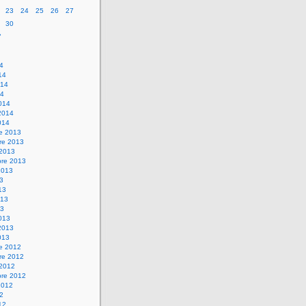
23
24
25
26
27
30
»
14
14
014
14
014
2014
014
re 2013
re 2013
 2013
bre 2013
2013
13
13
013
13
013
2013
013
re 2012
re 2012
 2012
bre 2012
2012
12
12