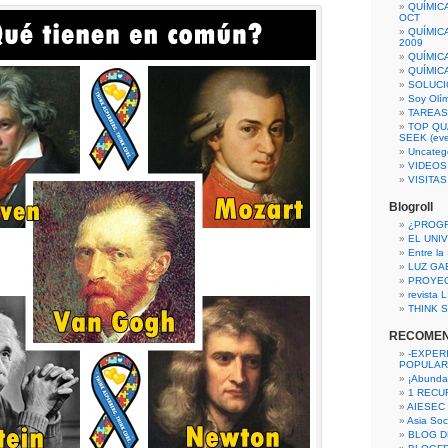
QUÍMIC
OCT
QUÍMIC
2009
QUÍMIC
QUÍMIC
SOLUCI
Soy Olí
TAREAS 
TOP QU
SEEK (eve
Uncateg
VIDEOS
VISITA
Blogroll
¿PROG
EL UNI
Entre la
LUZ GA
PROYE
revista
THINK S
RECOME
-EXPER
POPULAR
¡Abunda
1 RECURS
AIESEC
Asia Soci
BLOG D