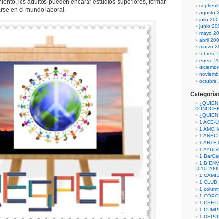
miento, los adultos pueden encarar estudios superiores, formar
septiem
tarse en el mundo laboral.
agosto 
julio 20
junio 20
mayo 2
abril 20
marzo 2
febrero 
enero 2
diciemb
noviemb
octubre
Categoría
¿QUIEN
CONOCE
¿QUIEN
1 ACE-
1 AMCH
1 ANÉC
1 ARTE
1 AYUD
1 BarCa
1 BIEN
2010 200
1 CAMI
1 CLUB
1 column
1 COPO
1 CSECT
1 CUM
1 DEPO