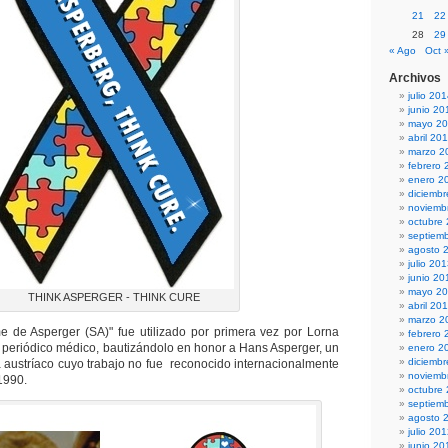
21
22
28
29
« Ago
Oct 
Archivos
julio 20
junio 20
mayo 2
abril 20
marzo 2
febrero 
enero 2
diciemb
noviemb
octubre
septiem
agosto 
julio 20
junio 20
mayo 2
THINK ASPERGER - THINK CURE
abril 20
marzo 2
e de Asperger (SA)" fue utilizado por primera vez por Lorna
febrero 
periódico médico, bautizándolo en honor a Hans Asperger, un
enero 2
diciemb
ra austríaco cuyo trabajo no fue reconocido internacionalmente
noviemb
1990.
octubre
septiem
agosto 
julio 20
junio 20