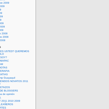
bre 2009
2009
09
09
009
09
009
2009
009
re 2008
re 2008
 2008
s
 ES USTED? QUEREMOS
RLO
 SOY?
UNIAPAC
AM
DOTAS
TERAPIA
ANTIAS
mp Guayaquil
VENIDOS NOVATOS 2011
9
SETAZOS
 DE BLOGGERS
a de opinión
L
 2011 2010 2009
PLEAÑEROS
RTES