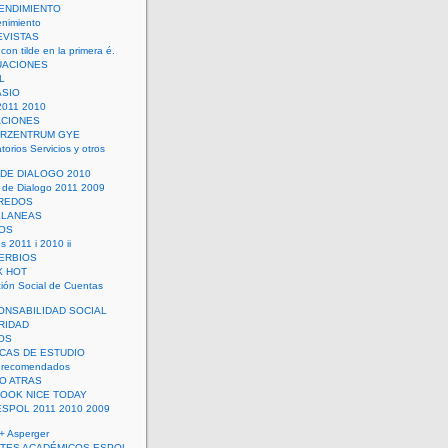
ENDIMIENTO
enimiento
EVISTAS
con tilde en la primera é.
UACIONES
L
ASIO
2011 2010
ACIONES
ERZENTRUM GYE
torios Servicios y otros
 DE DIALOGO 2010
 de Dialogo 2011 2009
CREDOS
ELANEAS
OS
s 2011 i 2010 ii
ERBIOS
X HOT
ión Social de Cuentas
ONSABILIDAD SOCIAL
RIDAD
OS
ICAS DE ESTUDIO
 recomendados
ÑO ATRAS
LOOK NICE TODAY
ESPOL 2011 2010 2009
+ Asperger
TES ACADÉMICOS ESPOL