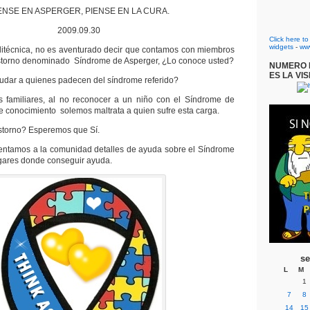
ENSE EN ASPERGER, PIENSE EN LA CURA.
2009.09.30
Click here t
widgets
-
ww
litécnica, no es aventurado decir que contamos con miembros
storno denominado Síndrome de Asperger, ¿Lo conoce usted?
NUMERO D
ES LA VIS
ar a quienes padecen del síndrome referido?
os familiares, al no reconocer a un niño con el Síndrome de
de conocimiento solemos maltrata a quien sufre esta carga.
astorno? Esperemos que Sí.
sentamos a la comunidad detalles de ayuda sobre el Síndrome
ugares donde conseguir ayuda.
se
L
M
1
7
8
14
15