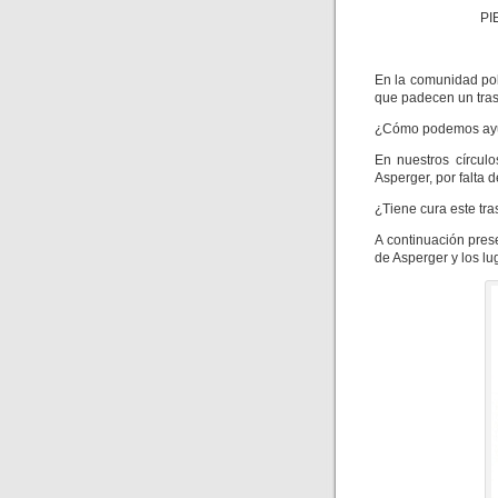
PI
En la comunidad po
que padecen un tra
¿Cómo podemos ayud
En nuestros círcul
Asperger, por falta 
¿Tiene cura este tr
A continuación pre
de Asperger y los l