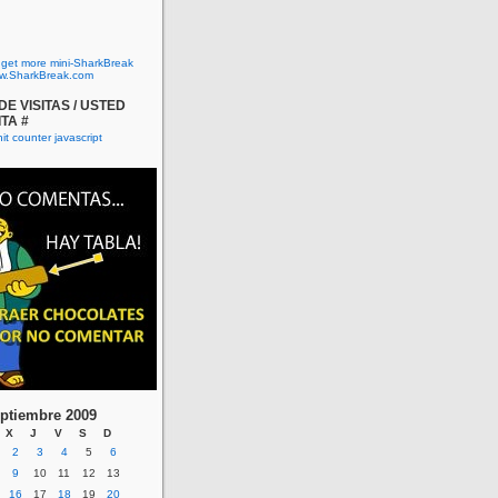
o get more mini-SharkBreak
w.SharkBreak.com
E VISITAS / USTED
ITA #
ptiembre 2009
X
J
V
S
D
2
3
4
5
6
9
10
11
12
13
16
17
18
19
20