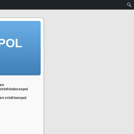
POL
en
m/riofriodocespol
n vriofrioespol