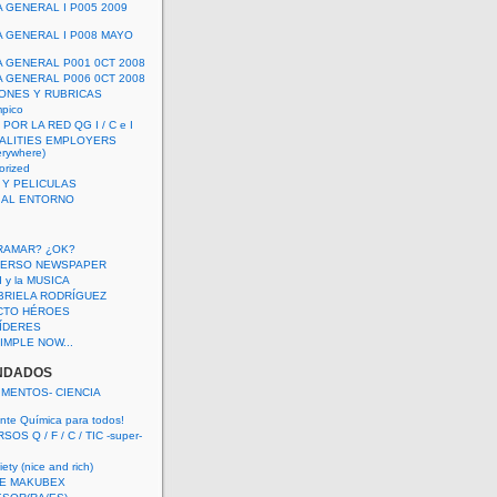
A GENERAL I P005 2009
A GENERAL I P008 MAYO
A GENERAL P001 0CT 2008
A GENERAL P006 0CT 2008
ONES Y RUBRICAS
mpico
POR LA RED QG I / C e I
ALITIES EMPLOYERS
rywhere)
orized
 Y PELICULAS
S AL ENTORNO
RAMAR? ¿OK?
VERSO NEWSPAPER
 I y la MUSICA
BRIELA RODRÍGUEZ
CTO HÉROES
 LÍDERES
IMPLE NOW...
NDADOS
IMENTOS- CIENCIA
nte Química para todos!
OS Q / F / C / TIC -super-
ety (nice and rich)
E MAKUBEX