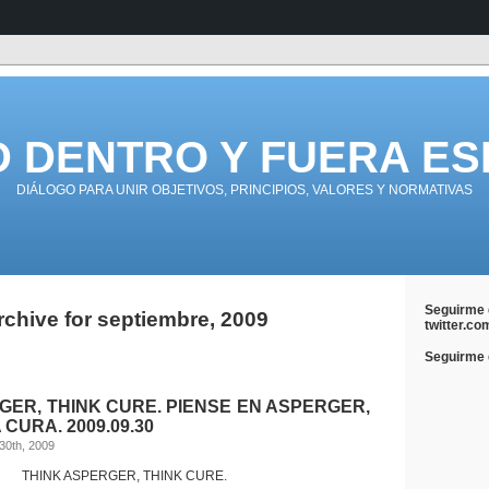
D DENTRO Y FUERA ES
DIÁLOGO PARA UNIR OBJETIVOS, PRINCIPIOS, VALORES Y NORMATIVAS
Seguirme 
rchive for septiembre, 2009
twitter.co
Seguirme e
GER, THINK CURE. PIENSE EN ASPERGER,
 CURA. 2009.09.30
30th, 2009
THINK ASPERGER, THINK CURE.