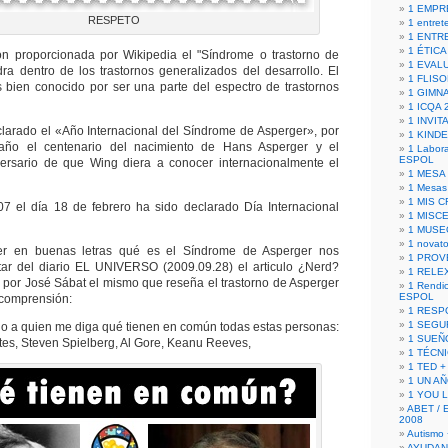
1 EMPR
RESPETO
1 entret
1 ENTR
1 ÉTICA 
ón proporcionada por Wikipedia el "Síndrome o trastorno de
1 EVAL
a dentro de los trastornos generalizados del desarrollo. El
1 FLISO
es bien conocido por ser una parte del espectro de trastornos
1 GIMN
1 ICQA 
1 INVIT
larado el «Año Internacional del Síndrome de Asperger», por
1 KIND
año el centenario del nacimiento de Hans Asperger y el
1 Labora
ESPOL
versario de que Wing diera a conocer internacionalmente el
1 MESA
1 Mesas
1 MIS 
07 el día 18 de febrero ha sido declarado Día Internacional
1 MISC
1 MUSE
1 novato
er en buenas letras qué es el Síndrome de Asperger nos
1 PROV
ar del diario EL UNIVERSO (2009.09.28) el articulo ¿Nerd?
1 RELE
o por José Sábat el mismo que reseña el trastorno de Asperger
1 Rendic
ESPOL
 comprensión:
1 RESP
1 SEGU
io a quien me diga qué tienen en común todas estas personas:
1 SUEÑ
ates, Steven Spielberg, Al Gore, Keanu Reeves,
1 TÉCN
1 TED +
1 UN A
1 YOU 
ABET / 
2008
Autismo 
AYUDAN