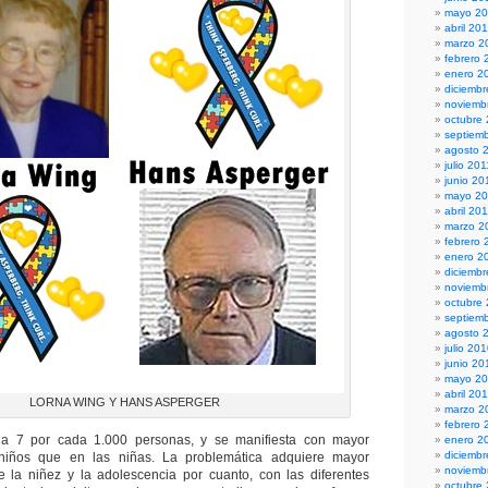
mayo 2
abril 20
marzo 2
febrero 
enero 2
diciembr
noviemb
octubre
septiem
agosto 
julio 201
junio 20
mayo 20
abril 20
marzo 2
febrero 
enero 2
diciemb
noviemb
octubre
septiem
agosto 
julio 20
junio 20
mayo 2
abril 20
LORNA WING Y HANS ASPERGER
marzo 2
febrero 
 a 7 por cada 1.000 personas, y se manifiesta con mayor
enero 2
diciemb
 niños que en las niñas. La problemática adquiere mayor
noviemb
te la niñez y la adolescencia por cuanto, con las diferentes
octubre