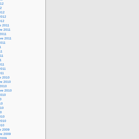
012
12
012
2012
012
e 2011
re 2011
 2011
bre 2011
2011
1
11
11
11
011
2011
011
re 2010
re 2010
 2010
bre 2010
2010
10
10
010
10
010
2010
010
re 2009
re 2009
 2009