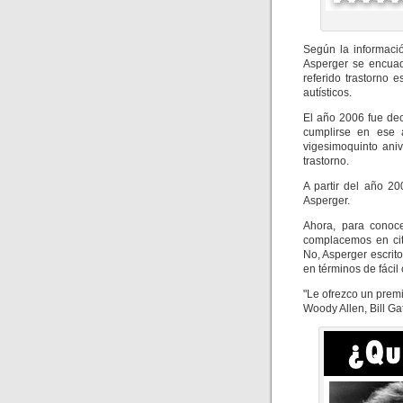
Según la informaci
Asperger se encuadr
referido trastorno 
autísticos.
El año 2006 fue dec
cumplirse en ese 
vigesimoquinto ani
trastorno.
A partir del año 20
Asperger.
Ahora, para conoc
complacemos en cit
No, Asperger escrit
en términos de fácil
"Le ofrezco un prem
Woody Allen, Bill G