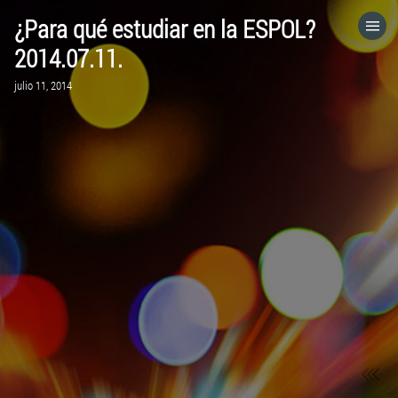
¿Para qué estudiar en la ESPOL?
HOME
2014.07.11.
julio 11, 2014
CATEGORÍAS
IR A
VISITA EL SITIO WEB