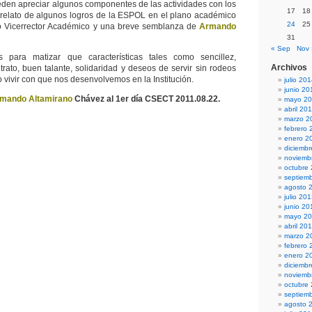
eden apreciar algunos componentes de las actividades con los
17
18
relato de algunos logros de la ESPOL en el plano académico
24
25
ro Vicerrector Académico y una breve semblanza de
Armando
31
« Sep
Nov 
 para matizar que características tales como sencillez,
Archivos
trato, buen talante, solidaridad y deseos de servir sin rodeos
o vivir con que nos desenvolvemos en la Institución.
julio 20
junio 20
mando Altamirano
Chávez al 1er día CSECT 2011.08.22.
mayo 2
abril 20
marzo 2
febrero 
enero 2
diciemb
noviemb
octubre
septiem
agosto 
julio 20
junio 20
mayo 2
abril 20
marzo 2
febrero 
enero 2
diciemb
noviemb
octubre
septiem
agosto 