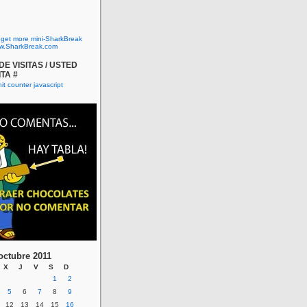
o get more mini-SharkBreak
w.SharkBreak.com
E VISITAS / USTED
ITA #
octubre 2011
X
J
V
S
D
1
2
5
6
7
8
9
12
13
14
15
16