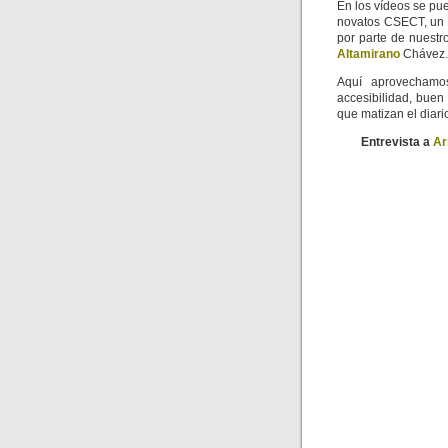
En los vídeos se pu
novatos CSECT, un 
por parte de nuest
Altamirano
Chávez.
Aquí aprovechamos
accesibilidad, buen 
que matizan el diari
Entrevista a
Ar