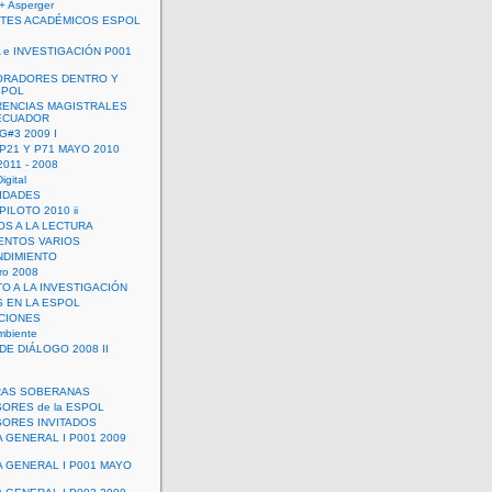
+ Asperger
TES ACADÉMICOS ESPOL
 e INVESTIGACIÓN P001
ORADORES DENTRO Y
SPOL
ENCIAS MAGISTRALES
 ECUADOR
G#3 2009 I
 P21 Y P71 MAYO 2010
011 - 2008
igital
IDADES
ILOTO 2010 ii
OS A LA LECTURA
NTOS VARIOS
DIMIENTO
ro 2008
O A LA INVESTIGACIÓN
 EN LA ESPOL
ACIONES
mbiente
DE DIÁLOGO 2008 II
RAS SOBERANAS
ORES de la ESPOL
ORES INVITADOS
A GENERAL I P001 2009
A GENERAL I P001 MAYO