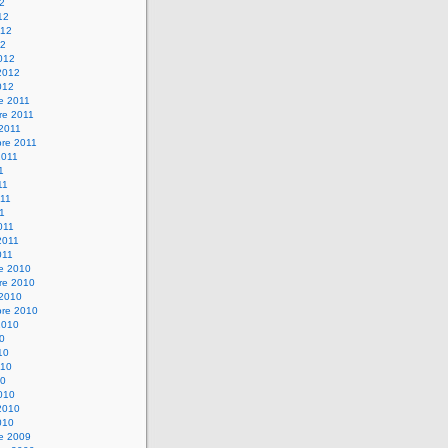
12
12
012
12
012
2012
012
e 2011
re 2011
 2011
bre 2011
2011
1
11
11
11
011
2011
011
re 2010
re 2010
 2010
bre 2010
2010
10
10
010
10
010
2010
010
re 2009