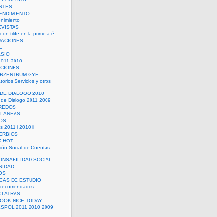
RTES
ENDIMIENTO
enimiento
EVISTAS
con tilde en la primera é.
UACIONES
L
ASIO
2011 2010
ACIONES
ERZENTRUM GYE
torios Servicios y otros
 DE DIALOGO 2010
 de Dialogo 2011 2009
CREDOS
ELANEAS
OS
s 2011 i 2010 ii
ERBIOS
X HOT
ión Social de Cuentas
ONSABILIDAD SOCIAL
RIDAD
OS
ICAS DE ESTUDIO
 recomendados
ÑO ATRAS
LOOK NICE TODAY
ESPOL 2011 2010 2009