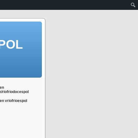
POL
en
m/riofriodocespol
n vriofrioespol