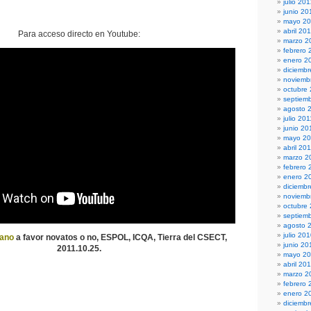
julio 20
junio 20
mayo 2
abril 20
Para acceso directo en Youtube:
marzo 2
febrero 
enero 2
diciembr
noviemb
octubre
septiem
agosto 
julio 201
junio 20
mayo 20
abril 20
marzo 2
febrero 
enero 2
diciemb
noviemb
octubre
septiem
agosto 
julio 20
rano
a favor novatos o no, ESPOL, ICQA, Tierra del CSECT,
junio 20
2011.10.25.
mayo 2
abril 20
marzo 2
febrero 
enero 2
diciemb