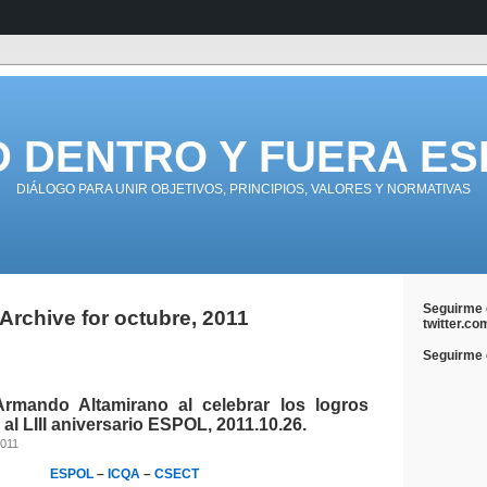
D DENTRO Y FUERA ES
DIÁLOGO PARA UNIR OBJETIVOS, PRINCIPIOS, VALORES Y NORMATIVAS
Seguirme 
Archive for octubre, 2011
twitter.co
Seguirme e
Armando Altamirano al celebrar los logros
 al LIII aniversario ESPOL, 2011.10.26.
2011
ESPOL
–
ICQA
–
CSECT