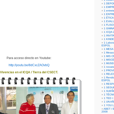
1 DEPO
1 EMPR
1 entret
1 ENTR
1 ÉTICA 
1 EVAL
1 FLISO
1 GIMN
1 ICQA 
1 INVIT
1 KIND
1 Labora
ESPOL
1 MESA
1 Mesas
1 MIS 
Para acceso directo en Youtube:
1 MISC
1 MUSE
http://youtu.be/8dCxcZAOvbQ
1 novato
1 PROV
Vivencias en el ICQA / Tierra del CSECT.
1 RELE
1 Rendic
ESPOL
1 RESP
1 SEGU
1 SUEÑ
1 TÉCN
1 TED +
1 UN A
1 YOU 
ABET / 
2008