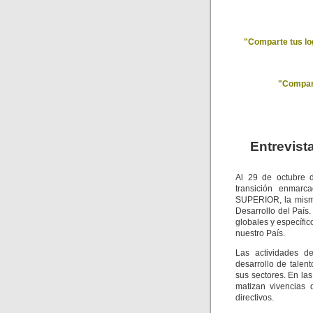
"Comparte tus lo
"Compart
Entrevist
Al 29 de octubre d
transición enm
SUPERIOR, la misma
Desarrollo del País
globales y específic
nuestro País.
Las actividades de
desarrollo de talen
sus sectores. En la
matizan vivencias 
directivos.