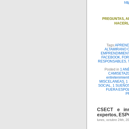
ht
PREGUNTAS, A
HACERL
Tags:
APREN
ALTAMIRANO 
EMPRENDIMIEN
FACEBOOK
,
FOR
RESPONSABLES
,
Posted in
1 AN
CAMISETAZ
entretenimient
MISCELANEAS
,
1
SOCIAL
,
1 SUEÑO
FUERA ESPO
P
CSECT e inn
expertos, ESP
lunes, octubre 24th, 2