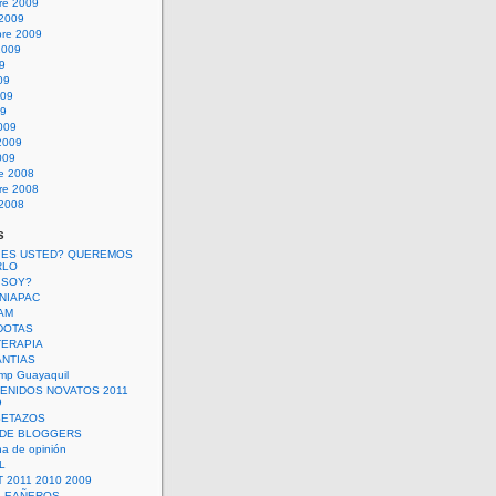
re 2009
 2009
bre 2009
2009
09
09
009
09
009
2009
009
re 2008
re 2008
 2008
s
 ES USTED? QUEREMOS
RLO
 SOY?
UNIAPAC
AM
DOTAS
TERAPIA
ANTIAS
mp Guayaquil
VENIDOS NOVATOS 2011
9
SETAZOS
 DE BLOGGERS
a de opinión
L
 2011 2010 2009
PLEAÑEROS