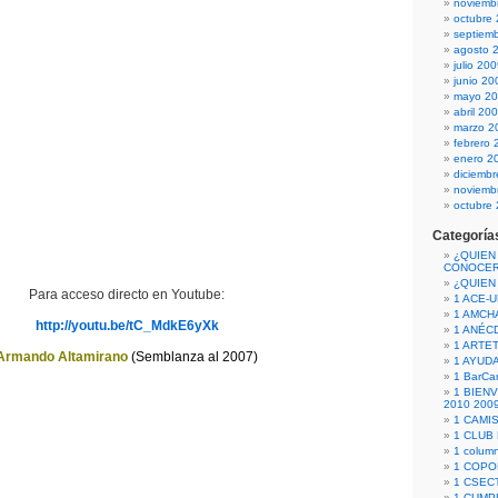
noviemb
octubre
septiem
agosto 
julio 20
junio 20
mayo 2
abril 20
marzo 2
febrero 
enero 2
diciemb
noviemb
octubre
Categoría
¿QUIEN
CONOCE
¿QUIEN
Para acceso directo en Youtube:
1 ACE-
1 AMCH
http://youtu.be/tC_MdkE6yXk
1 ANÉC
1 ARTE
Armando Altamirano
(Semblanza al 2007)
1 AYUD
1 BarCa
1 BIEN
2010 200
1 CAMI
1 CLUB
1 column
1 COPO
1 CSECT
1 CUM