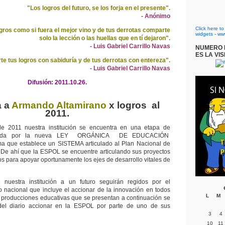
"Los logros del futuro, se los forja en el presente".
- Anónimo
Click here t
gros como si fuera el mejor vino y de tus derrotas comparte
widgets
-
ww
solo la lección o las huellas que en tí dejaron".
- Luis Gabriel Carrillo Navas
NUMERO D
ES LA VIS
e tus logros con sabiduría y de tus derrotas con entereza".
- Luis Gabriel Carrillo Navas
Difusión: 2011.10.26.
a a
Armando Altamirano
x logros al
2011.
e 2011 nuestra institución se encuentra en una etapa de
arcada por la nueva LEY ORGÁNICA DE EDUCACIÓN
 que establece un SISTEMA articulado al Plan Nacional de
. De ahí que la ESPOL se encuentre articulando sus proyectos
os para apoyar oportunamente los ejes de desarrollo vitales de
 nuestra institución a un futuro seguirán regidos por el
to nacional que incluye el accionar de la innovación en todos
L
M
s producciones educativas que se presentan a continuación se
del diario accionar en la ESPOL por parte de uno de sus
3
4
10
11