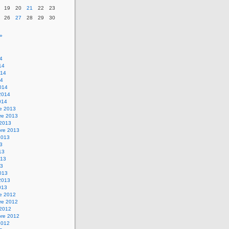
19
20
21
22
23
26
27
28
29
30
»
14
14
014
14
014
2014
014
re 2013
re 2013
 2013
bre 2013
2013
13
13
013
13
013
2013
013
re 2012
re 2012
 2012
bre 2012
2012