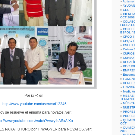
Autismo 
AYUDAN
CEC
CIENCIA
OCT 2008
COLAB
FUERA E
CONFER
ESPOL /
CPQG I 
CPQG I
CSECT 2
Cultura D
CURIOS
CURSO P
DESAFÍ
DOCUME
EMPREN
Encuent
FOMENT
HÉROES
I INVIT
Medio A
Por (x +) en:
MESAS 
TÉRMINO
MÚSICA
http://www.youtube.com/user/vart12345
NUEST
PROFES
oy se resuelve el enigma para novatos, ver:
PROFES
QUÍMIC
tp://www.youtube.com/watch?v=wyfnASxAIXo
OCT
QUÍMIC
ES PARA FUTURO por T. WAGNER para NOVATOS, ver:
2009