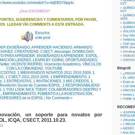
QUÍMIC
tp://www.youtube.com/watch?v=4qEBSY9pg4c
OCT
QUÍMIC
¿Nos ESCRIBEN?
OCT
QUÍMIC
2009
PORTES, SUGERENCIAS Y COMENTARIOS, POR FAVOR,
QUÍMIC
OS LLEGAR VÍA COMMENTS A ESTA ENTRADA.
QUÍMIC
SOLUCI
Escucha
Soy Olí
este post
TAREAS 
TOP QU
DER ENSEÑANDO
,
APRENDER HACIENDO
,
ARMANDO
SEEK (eve
CHAVEZ
,
CREATIVIDAD
,
CSECT
,
descargar
,
DOWNLOAD
,
Uncateg
TO PARA APRENDER
,
ENSEÑANDO A APRENDER
,
ESPOL
,
VIDEOS
MACIÓN LIDERES
,
LEARN BY DOING
,
OPORTUNIDADES
,
VISITA
Twitter
,
VICENTE RIOFRÍO
,
Vicerrector Académico
,
VÍNCULOS
Blogroll
CON LA COMUNIDAD
,
YOUTUBE
ÉCDOTAS
,
1 BIENVENIDOS NOVATOS 2011 2010 2009
,
1
¿PROG
OS
,
1 CSECT 2011 2010 2009
,
1 EMPRENDIMIENTO
,
1
EL UNI
o
,
1 ENTREVISTAS
,
1 INVITACIONES
,
1 MIS CREDOS
,
1
Entre la
 Rendición Social de Cuentas ESPOL
,
1 RESPONSABILIDAD
LUZ GA
S
,
1 YOU LOOK NICE TODAY
,
COLABORADORES DENTRO Y
PROYE
L
,
EMPRENDIMIENTO
,
FOMENTO A LA INVESTIGACIÓN
,
revista
ROFESORES de la ESPOL
|
No Comments »
THINK S
RECOME
-EXPER
ovación, un soporte para novatos por
POPULAR
OL, ICQA, CSECT, 2011.10.23.
¡Abunda
1 RECURS
011
AIESEC
Asia Soci