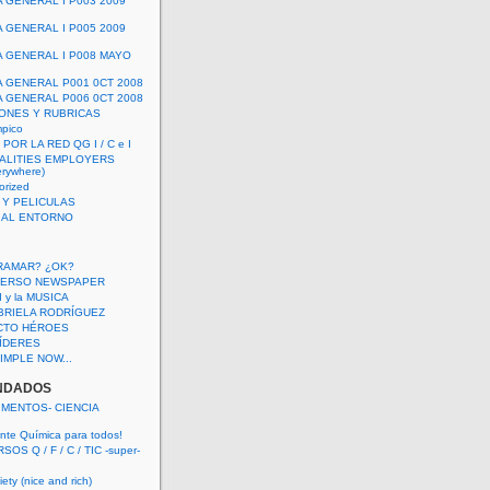
A GENERAL I P003 2009
A GENERAL I P005 2009
A GENERAL I P008 MAYO
A GENERAL P001 0CT 2008
A GENERAL P006 0CT 2008
ONES Y RUBRICAS
mpico
POR LA RED QG I / C e I
ALITIES EMPLOYERS
rywhere)
orized
 Y PELICULAS
S AL ENTORNO
RAMAR? ¿OK?
VERSO NEWSPAPER
 I y la MUSICA
BRIELA RODRÍGUEZ
CTO HÉROES
 LÍDERES
IMPLE NOW...
NDADOS
IMENTOS- CIENCIA
nte Química para todos!
OS Q / F / C / TIC -super-
ety (nice and rich)