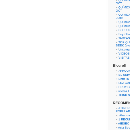
QUÍMIC
OCT
QUÍMIC
OCT
QUÍMIC
2009
QUÍMIC
QUÍMIC
SOLUCI
Soy Olí
TAREAS 
TOP QU
SEEK (eve
Uncateg
VIDEOS
VISITA
Blogroll
¿PROG
EL UNI
Entre la
LUZ GA
PROYE
revista
THINK S
RECOME
-EXPER
POPULAR
¡Abunda
1 RECURS
AIESEC
Asia Soci