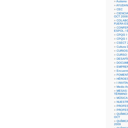
Autismo 
AYUDAN
CEC
CIENCIA
OCT 2008
COLAB
FUERA E
CONFER
ESPOL /
CPQG I 
CPQG I
CSECT 2
Cultura D
CURIOS
CURSO P
DESAFÍ
DOCUME
EMPREN
Encuent
FOMENT
HÉROES
I INVIT
Medio A
MESAS 
TÉRMINO
MÚSICA
NUEST
PROFES
PROFES
QUÍMIC
OCT
QUÍMIC
2009