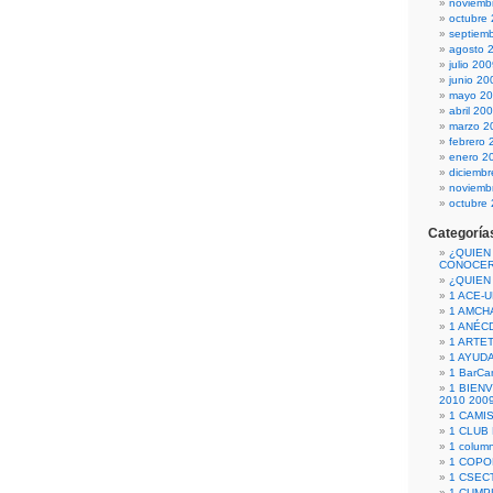
noviemb
octubre
septiem
agosto 
julio 20
junio 20
mayo 2
abril 20
marzo 2
febrero 
enero 2
diciemb
noviemb
octubre
Categoría
¿QUIEN
CONOCE
¿QUIEN
1 ACE-
1 AMCH
1 ANÉC
1 ARTE
1 AYUD
1 BarCa
1 BIEN
2010 200
1 CAMI
1 CLUB
1 column
1 COPO
1 CSECT
1 CUM