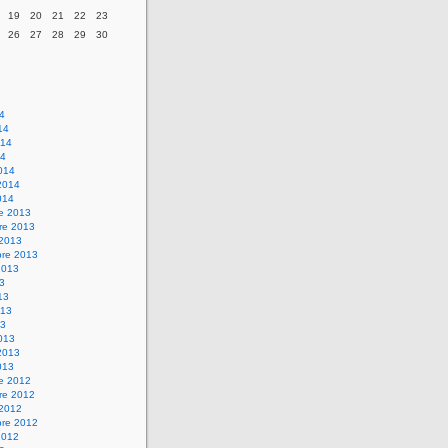
19
20
21
22
23
26
27
28
29
30
14
14
014
14
014
2014
014
re 2013
re 2013
 2013
bre 2013
2013
13
13
013
13
013
2013
013
re 2012
re 2012
 2012
bre 2012
2012