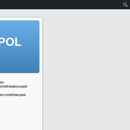
POL
en
m/riofriodocespol
n vriofrioespol