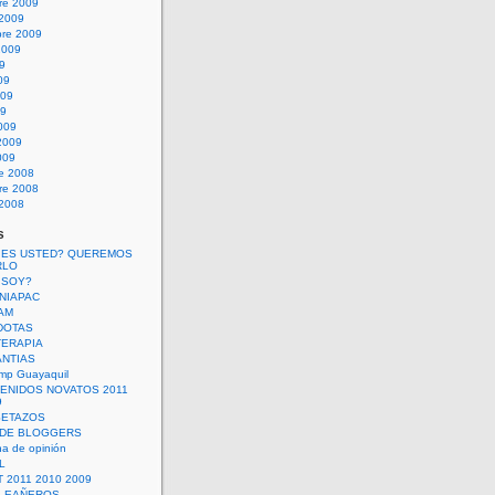
re 2009
 2009
bre 2009
2009
09
09
009
09
009
2009
009
re 2008
re 2008
 2008
s
 ES USTED? QUEREMOS
RLO
 SOY?
UNIAPAC
AM
DOTAS
TERAPIA
ANTIAS
mp Guayaquil
VENIDOS NOVATOS 2011
9
SETAZOS
 DE BLOGGERS
a de opinión
L
 2011 2010 2009
PLEAÑEROS