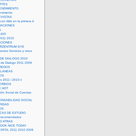
RTES
ENDIMIENTO
enimiento
EVISTAS
con tilde en la primera é.
UACIONES
L
ASIO
2011 2010
ACIONES
ERZENTRUM GYE
torios Servicios y otros
 DE DIALOGO 2010
 de Dialogo 2011 2009
CREDOS
ELANEAS
OS
s 2011 i 2010 ii
ERBIOS
X HOT
ión Social de Cuentas
ONSABILIDAD SOCIAL
RIDAD
OS
ICAS DE ESTUDIO
 recomendados
ÑO ATRAS
LOOK NICE TODAY
ESPOL 2011 2010 2009