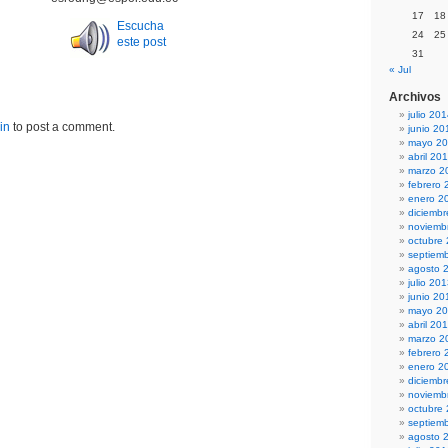
17
18
Escucha
24
25
este post
31
« Jul
Archivos
julio 20
in
to post a comment.
junio 20
mayo 2
abril 20
marzo 2
febrero 
enero 2
diciemb
noviemb
octubre
septiem
agosto 
julio 20
junio 20
mayo 2
abril 20
marzo 2
febrero 
enero 2
diciemb
noviemb
octubre
septiem
agosto 