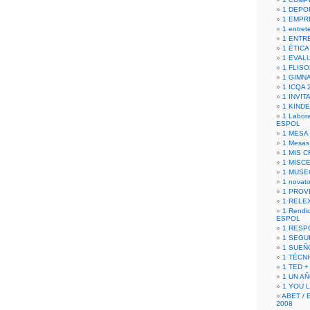
1 DEPO
1 EMPR
1 entret
1 ENTR
1 ÉTICA 
1 EVAL
1 FLISO
1 GIMN
1 ICQA 
1 INVIT
1 KIND
1 Labora
ESPOL
1 MESA
1 Mesas
1 MIS 
1 MISC
1 MUSE
1 novato
1 PROV
1 RELE
1 Rendic
ESPOL
1 RESP
1 SEGU
1 SUEÑ
1 TÉCN
1 TED +
1 UN A
1 YOU 
ABET / 
2008