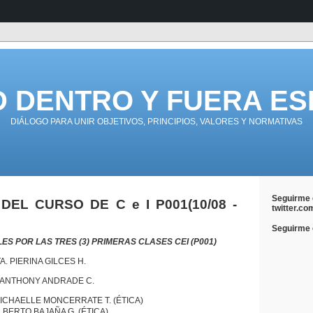
D DENTRO Y FUERA ES
DIÁLOGO PARA UNIR OBJETIVOS, PRINCIPIOS, VALORES Y NORMATIVAS
Seguirme 
DEL CURSO DE C e I P001(10/08 -
twitter.co
Seguirme e
S POR LAS TRES (3) PRIMERAS CLASES CEI (P001)
TA. PIERINA GILCES H.
R. ANTHONY ANDRADE C.
LLE MONCERRATE T. (ÉTICA)
O BAJAÑA G. (ÉTICA)