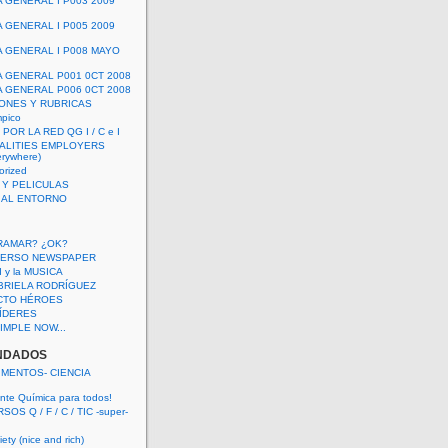
A GENERAL I P003 2009
A GENERAL I P005 2009
A GENERAL I P008 MAYO
A GENERAL P001 0CT 2008
A GENERAL P006 0CT 2008
ONES Y RUBRICAS
mpico
POR LA RED QG I / C e I
ALITIES EMPLOYERS
rywhere)
orized
 Y PELICULAS
S AL ENTORNO
RAMAR? ¿OK?
VERSO NEWSPAPER
 I y la MUSICA
BRIELA RODRÍGUEZ
CTO HÉROES
 LÍDERES
IMPLE NOW...
NDADOS
IMENTOS- CIENCIA
nte Química para todos!
OS Q / F / C / TIC -super-
ety (nice and rich)