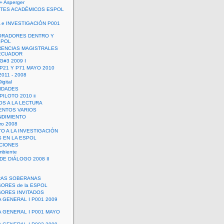
+ Asperger
TES ACADÉMICOS ESPOL
 e INVESTIGACIÓN P001
ORADORES DENTRO Y
SPOL
ENCIAS MAGISTRALES
 ECUADOR
G#3 2009 I
 P21 Y P71 MAYO 2010
011 - 2008
igital
IDADES
ILOTO 2010 ii
OS A LA LECTURA
NTOS VARIOS
DIMIENTO
ro 2008
O A LA INVESTIGACIÓN
 EN LA ESPOL
ACIONES
mbiente
DE DIÁLOGO 2008 II
RAS SOBERANAS
ORES de la ESPOL
ORES INVITADOS
A GENERAL I P001 2009
A GENERAL I P001 MAYO