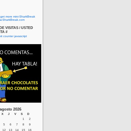
o get more mini-SharkBreak
w.SharkBreak.com
E VISITAS / USTED
ITA #
agosto 2026
X
J
V
S
D
1
2
5
6
7
8
9
12
13
14
15
16