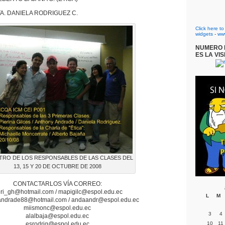
TA. DANIELA RODRIGUEZ C.
Click here t
widgets
-
ww
NUMERO D
ES LA VIS
TRO DE LOS RESPONSABLES DE LAS CLASES DEL
13, 15 Y 20 DE OCTUBRE DE 2008
CONTACTARLOS VÍA CORREO:
eri_gh@hotmail.com / mapigilc@espol.edu.ec
L
M
andrade88@hotmail.com / andaandr@espol.edu.ec
miismonc@espol.edu.ec
3
4
alalbaja@espol.edu.ec
esrodrig@espol.edu.ec
10
11