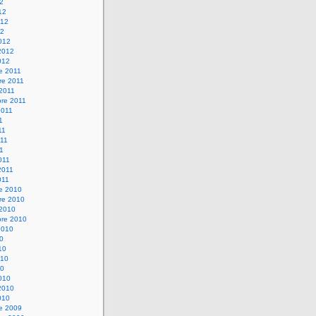
12
12
012
12
012
2012
012
e 2011
re 2011
 2011
bre 2011
2011
1
11
11
11
011
2011
011
re 2010
re 2010
 2010
bre 2010
2010
10
10
010
10
010
2010
010
re 2009