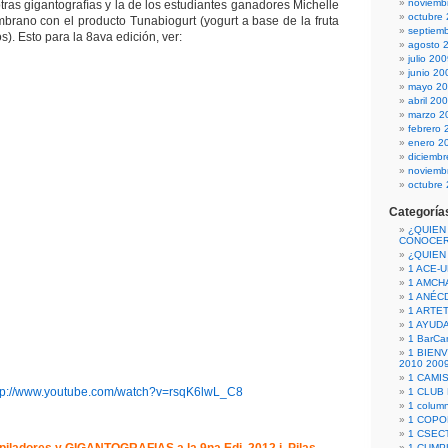
noviemb
tras gigantografías y la de los estudiantes ganadores Michelle
octubre
mbrano con el producto Tunabiogurt (yogurt a base de la fruta
septiem
s). Esto para la 8ava edición, ver:
agosto 
julio 20
junio 20
mayo 2
abril 20
marzo 2
febrero 
enero 2
diciemb
noviemb
octubre
Categoría
¿QUIEN
CONOCE
¿QUIEN
1 ACE-
1 AMCH
1 ANÉC
1 ARTE
1 AYUD
1 BarCa
1 BIEN
2010 200
1 CAMI
tp://www.youtube.com/watch?v=rsqK6lwL_C8
1 CLUB
1 column
1 COPO
1 CSECT
1 CUM