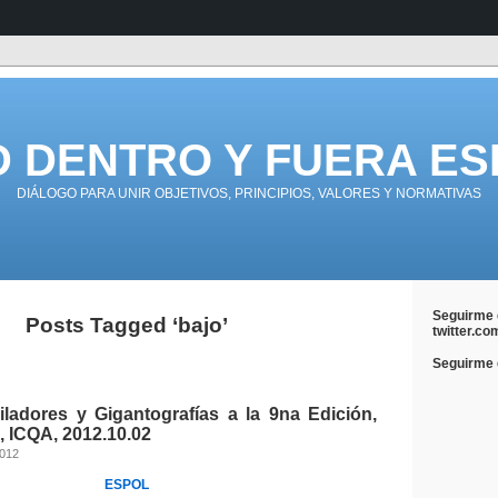
D DENTRO Y FUERA ES
DIÁLOGO PARA UNIR OBJETIVOS, PRINCIPIOS, VALORES Y NORMATIVAS
Seguirme 
Posts Tagged ‘bajo’
twitter.co
Seguirme e
adores y Gigantografías a la 9na Edición,
, ICQA, 2012.10.02
2012
ESPOL