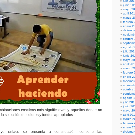
julio 20
junio 20
mayo 2
abril 20
marzo 2
febrero 
enero 2
diciembr
noviemb
octubre
septiem
agosto 
julio 201
junio 20
mayo 20
abril 20
marzo 2
febrero 
enero 2
diciemb
noviemb
octubre
septiem
agosto 
julio 20
junio 20
binaciones creativas más significativas y aquellas donde no
mayo 2
ada selección de colores y fondos apropiados.
abril 20
marzo 2
febrero 
enero 2
yo enlace se presenta a continuación contiene las
diciemb