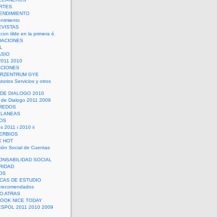
RTES
ENDIMIENTO
enimiento
EVISTAS
con tilde en la primera é.
UACIONES
L
ASIO
2011 2010
ACIONES
ERZENTRUM GYE
torios Servicios y otros
 DE DIALOGO 2010
 de Dialogo 2011 2009
CREDOS
ELANEAS
OS
s 2011 i 2010 ii
ERBIOS
X HOT
ión Social de Cuentas
ONSABILIDAD SOCIAL
RIDAD
OS
ICAS DE ESTUDIO
 recomendados
ÑO ATRAS
LOOK NICE TODAY
ESPOL 2011 2010 2009