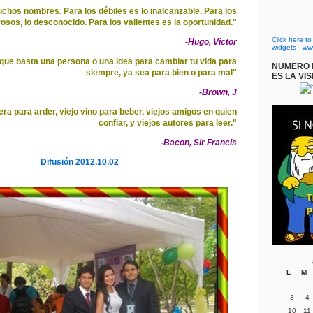
uchos nombres. Para los débiles es lo inalcanzable. Para los
osos, lo desconocido. Para los valientes es la oportunidad."
Click here t
-Hugo, Víctor
widgets
-
ww
que basta una persona o una idea para cambiar tu vida para
NUMERO D
siempre, ya sea para bien o para mal"
ES LA VIS
-Brown, J
ra para arder, viejo vino para beber, viejos amigos en quien
confiar, y viejos autores para leer."
-Bacon, Sir Francis
Difusión 2012.10.02
L
M
3
4
10
11