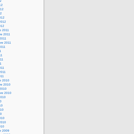
12
12
012
12
012
2012
012
e 2011
re 2011
 2011
bre 2011
2011
1
11
11
11
011
2011
011
re 2010
re 2010
 2010
bre 2010
2010
10
10
010
10
010
2010
010
re 2009