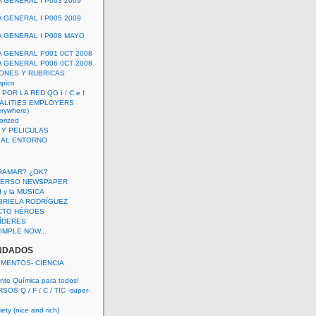
A GENERAL I P003 2009
A GENERAL I P005 2009
A GENERAL I P008 MAYO
A GENERAL P001 0CT 2008
A GENERAL P006 0CT 2008
ONES Y RUBRICAS
mpico
POR LA RED QG I / C e I
ALITIES EMPLOYERS
rywhere)
orized
 Y PELICULAS
S AL ENTORNO
RAMAR? ¿OK?
VERSO NEWSPAPER
 I y la MUSICA
BRIELA RODRÍGUEZ
CTO HÉROES
 LÍDERES
IMPLE NOW...
NDADOS
IMENTOS- CIENCIA
nte Química para todos!
OS Q / F / C / TIC -super-
ety (nice and rich)