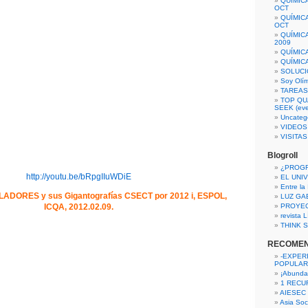
QUÍMIC
OCT
QUÍMIC
OCT
QUÍMIC
2009
QUÍMIC
QUÍMIC
SOLUCI
Soy Olí
TAREAS 
TOP QU
SEEK (eve
Uncateg
VIDEOS
VISITA
Blogroll
¿PROG
http://youtu.be/bRpgIIuWDiE
EL UNI
Entre la
ADORES y sus Gigantografías CSECT por 2012 i, ESPOL,
LUZ GA
ICQA, 2012.02.09.
PROYE
revista
THINK S
RECOME
-EXPER
POPULAR
¡Abunda
1 RECURS
AIESEC
Asia Soci