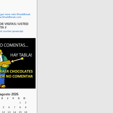
o get more mini-SharkBreak
w.SharkBreak.com
E VISITAS / USTED
ITA #
agosto 2026
X
J
V
S
D
1
2
5
6
7
8
9
12
13
14
15
16