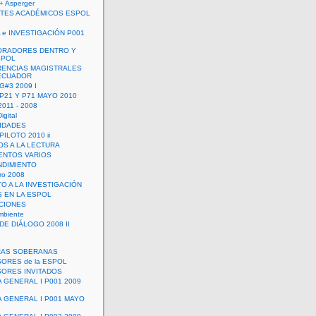
+ Asperger
TES ACADÉMICOS ESPOL
 e INVESTIGACIÓN P001
ORADORES DENTRO Y
SPOL
ENCIAS MAGISTRALES
 ECUADOR
G#3 2009 I
 P21 Y P71 MAYO 2010
011 - 2008
igital
IDADES
ILOTO 2010 ii
OS A LA LECTURA
NTOS VARIOS
DIMIENTO
ro 2008
O A LA INVESTIGACIÓN
 EN LA ESPOL
ACIONES
mbiente
DE DIÁLOGO 2008 II
RAS SOBERANAS
ORES de la ESPOL
ORES INVITADOS
A GENERAL I P001 2009
A GENERAL I P001 MAYO