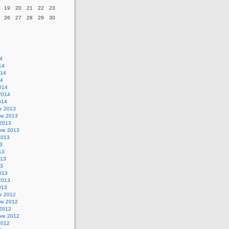
19
20
21
22
23
26
27
28
29
30
14
14
014
14
014
2014
014
re 2013
re 2013
 2013
bre 2013
2013
13
13
013
13
013
2013
013
re 2012
re 2012
 2012
bre 2012
2012