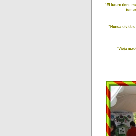
"El futuro tiene m
temer
"Nunca olvides 
"Vieja made