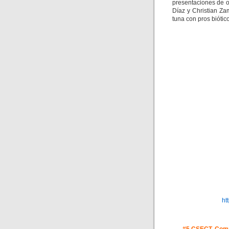
presentaciones de o
Díaz y Christian Za
tuna con pros biótico
ht