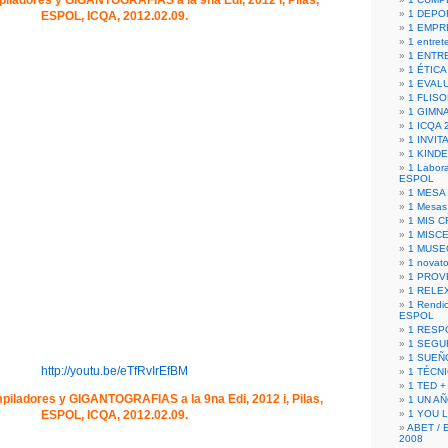
ladores y GIGANTOGRAFIAS a la 9na Edi, 2012 i, Pilas,
1 DEPO
ESPOL, ICQA, 2012.02.09.
1 EMPR
1 entret
1 ENTR
1 ÉTICA 
1 EVAL
1 FLISO
1 GIMN
1 ICQA 
1 INVIT
1 KIND
1 Labora
ESPOL
1 MESA
1 Mesas
1 MIS 
1 MISC
1 MUSE
1 novato
1 PROV
1 RELE
1 Rendic
ESPOL
1 RESP
1 SEGU
1 SUEÑ
http://youtu.be/eTfRvIrEfBM
1 TÉCN
1 TED +
iladores y GIGANTOGRAFIAS a la 9na Edi, 2012 i, Pilas,
1 UN A
ESPOL, ICQA, 2012.02.09.
1 YOU 
ABET / 
2008