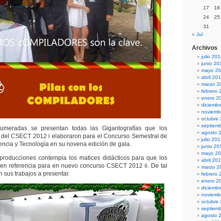
17
18
24
25
31
« Jul
Archivos
julio 20
junio 20
mayo 2
abril 20
marzo 2
febrero 
enero 2
diciemb
noviemb
octubre
septiem
umeradas se presentan todas las Gigantografías que los
agosto 
s del CSECT 2012 i elaboraron para el Concurso Semestral de
julio 20
ncia y Tecnología en su novena edición de gala.
junio 20
mayo 2
 producciones contempla los matices didácticos para que los
abril 20
en referencia para en nuevo concurso CSECT 2012 ii. De tal
marzo 2
 sus trabajos a presentar.
febrero 
enero 2
diciemb
noviemb
octubre
septiem
agosto 