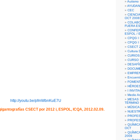
Autismo 
AYUDAN
CEC
CIENCIA
OCT 2008
COLAB
FUERA E
CONFER
ESPOL /
CPQG I 
CPQG I
CSECT 2
Cultura D
CURIOS
CURSO P
DESAFÍ
DOCUME
EMPREN
Encuent
FOMENT
HÉROES
I INVIT
Medio A
MESAS 
http://youtu.be/pfmWbnKuE7U
TÉRMINO
MÚSICA
gigantografías CSECT por 2012 i, ESPOL, ICQA, 2012.02.09.
NUEST
PROFES
PROFES
QUÍMIC
OCT
QUÍMIC
2009