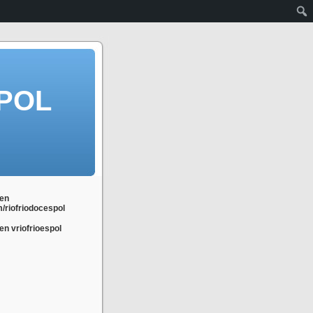
POL
en
m/riofriodocespol
n vriofrioespol