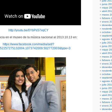
julio 20
junio 20
mayo 2
abril 20
marzo 2
febrero 
enero 2
diciembr
noviemb
http://youtu.be/0YbPsS7xqCY
octubre
septiem
ncia en el museo de la música nacional al 2013.10.13 en:
agosto 
julio 201
https://www.facebook.com/media/set/?
junio 20
152257275132004.1073742009.502772003&type=3
mayo 20
abril 20
marzo 2
febrero 
enero 2
diciemb
noviemb
octubre
septiem
agosto 
julio 20
junio 20
mayo 2
abril 20
marzo 2
febrero 
enero 2
diciemb