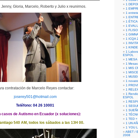
1 DEPO
 Jenny, Gloria, Marcelo, Roberto y Julio x reunirnos.
1 EMPR
1 entret
1 ENTR
1 ÉTICA 
1 EVAL
1 FLISO
1 GIMN
1 ICQA 
1 INVIT
1 KIND
1 Labora
ESPOL
1 MESA
1 Mesas
1 MIS 
1 MISC
1 MUSE
1 novato
1 PROV
ra contratación de Marcelo Reyes contactar:
1 RELE
1 Rendic
joserey501@hotmail.com
ESPOL
1 RESP
Teléfono: 04 26 10001
1 SEGU
1 SUEÑ
casos de Autismo en Ecuador (x soluciones):
1 TÉCN
1 TED +
antiago 540 AM, todos los sábados a las 13H 00.
1 UN A
1 YOU 
ABET / 
2008