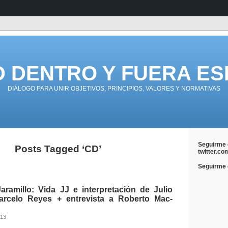
D DENTRO Y FUERA ES
DIÁLOGO PARA UNIR OBJETIVOS, PRINCIPIOS, VALORES Y NORMATIVAS
Seguirme 
Posts Tagged ‘CD’
twitter.co
Seguirme e
aramillo: Vida JJ e interpretación de Julio
arcelo Reyes + entrevista a Roberto Mac-
013