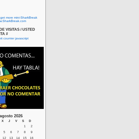
o get more mini-SharkBreak
w.SharkBreak.com
E VISITAS / USTED
ITA #
agosto 2026
X
J
V
S
D
1
2
5
6
7
8
9
12
13
14
15
16