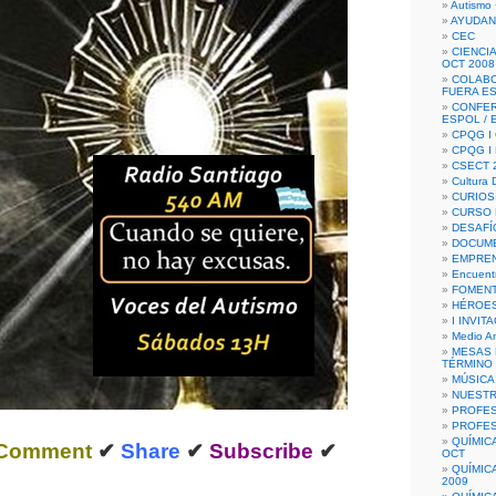
Autismo 
AYUDAN
CEC
CIENCIA
OCT 2008
COLAB
FUERA E
CONFER
ESPOL /
CPQG I 
CPQG I
CSECT 2
Cultura D
CURIOS
CURSO P
DESAFÍ
DOCUME
EMPREN
Encuent
FOMENT
HÉROES
I INVIT
Medio A
MESAS 
TÉRMINO
MÚSICA
NUEST
PROFES
PROFES
QUÍMIC
Comment
✔
Share
✔
Subscribe
✔
OCT
QUÍMIC
2009