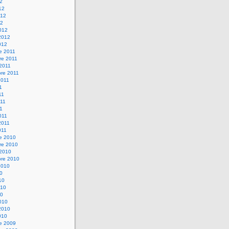
12
12
012
12
012
2012
012
e 2011
re 2011
 2011
bre 2011
2011
1
11
11
11
011
2011
011
re 2010
re 2010
 2010
bre 2010
2010
10
10
010
10
010
2010
010
re 2009