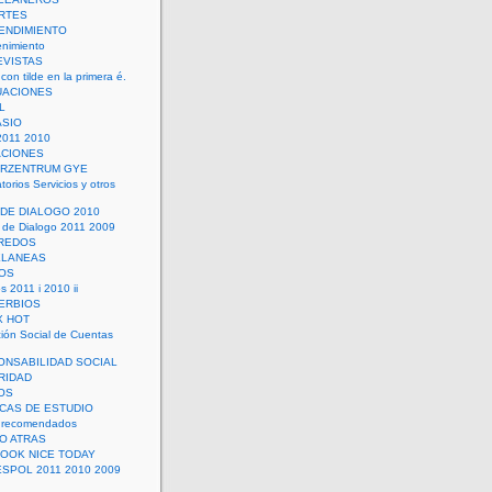
RTES
ENDIMIENTO
enimiento
EVISTAS
con tilde en la primera é.
UACIONES
L
ASIO
2011 2010
ACIONES
ERZENTRUM GYE
torios Servicios y otros
 DE DIALOGO 2010
 de Dialogo 2011 2009
CREDOS
ELANEAS
OS
s 2011 i 2010 ii
ERBIOS
X HOT
ión Social de Cuentas
ONSABILIDAD SOCIAL
RIDAD
OS
ICAS DE ESTUDIO
 recomendados
ÑO ATRAS
LOOK NICE TODAY
ESPOL 2011 2010 2009