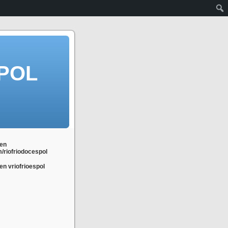
POL
en
m/riofriodocespol
n vriofrioespol