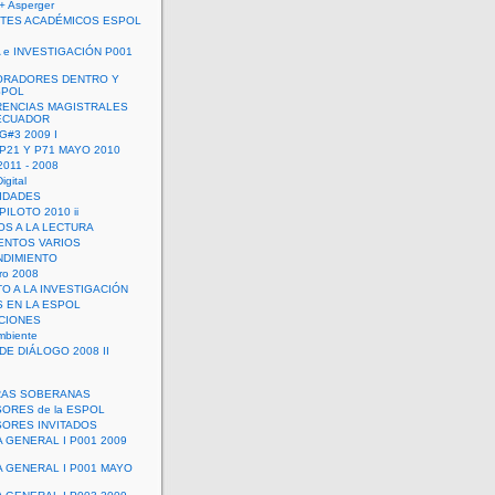
+ Asperger
TES ACADÉMICOS ESPOL
 e INVESTIGACIÓN P001
ORADORES DENTRO Y
SPOL
ENCIAS MAGISTRALES
 ECUADOR
G#3 2009 I
 P21 Y P71 MAYO 2010
011 - 2008
igital
IDADES
ILOTO 2010 ii
OS A LA LECTURA
NTOS VARIOS
DIMIENTO
ro 2008
O A LA INVESTIGACIÓN
 EN LA ESPOL
ACIONES
mbiente
DE DIÁLOGO 2008 II
RAS SOBERANAS
ORES de la ESPOL
ORES INVITADOS
A GENERAL I P001 2009
A GENERAL I P001 MAYO