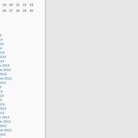
19
20
21
22
23
26
27
28
29
30
14
14
014
14
014
2014
014
re 2013
re 2013
 2013
bre 2013
2013
13
13
013
13
013
2013
013
re 2012
re 2012
 2012
bre 2012
2012