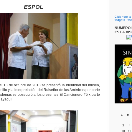
ESPOL
Click here t
widgets
-
ww
NUMERO D
ES LA VIS
 del 13 de octubre de 2013 se presentó la identidad del museo,
amillo y la interpretación del Ruiseñor de las Américas por parte
Además se obsequió a los presentes El Cancionero #5 x parte
ayaquil.
L
M
3
4
10
11