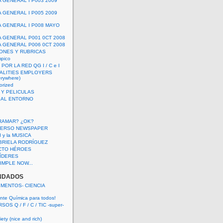
A GENERAL I P003 2009
A GENERAL I P005 2009
A GENERAL I P008 MAYO
A GENERAL P001 0CT 2008
A GENERAL P006 0CT 2008
ONES Y RUBRICAS
mpico
POR LA RED QG I / C e I
ALITIES EMPLOYERS
rywhere)
orized
 Y PELICULAS
S AL ENTORNO
RAMAR? ¿OK?
VERSO NEWSPAPER
 I y la MUSICA
BRIELA RODRÍGUEZ
CTO HÉROES
 LÍDERES
IMPLE NOW...
NDADOS
IMENTOS- CIENCIA
nte Química para todos!
OS Q / F / C / TIC -super-
ety (nice and rich)