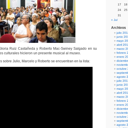
17
18
24
25
31
« Jul
Archivos
julio 20
junio 20
mayo 2
abril 20
 Gloria Ruiz Castañeda y Roberto Mac-Swiney Salgado en su
marzo 2
s culturales hicieron un presente musical al museo.
febrero 
enero 2
 sobre Julio, Marcelo y Roberto se encuentran en la lista:
diciemb
noviemb
octubre
septiem
agosto 
julio 20
junio 20
mayo 2
abril 20
marzo 2
febrero 
enero 2
diciemb
noviemb
octubre
septiem
agosto 