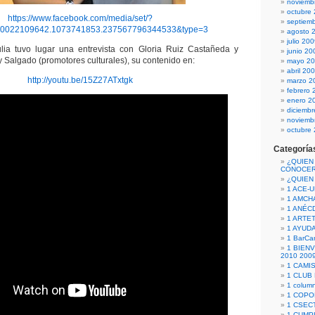
noviemb
octubre
https://www.facebook.com/media/set/?
septiem
50022109642.1073741853.237567796344533&type=3
agosto 
julio 20
tulia tuvo lugar una entrevista con Gloria Ruiz Castañeda y
junio 20
Salgado (promotores culturales), su contenido en:
mayo 2
abril 20
http://youtu.be/15Z27ATxtgk
marzo 2
febrero 
enero 2
diciemb
noviemb
octubre
Categoría
¿QUIEN
CONOCE
¿QUIEN
1 ACE-
1 AMCH
1 ANÉC
1 ARTE
1 AYUD
1 BarCa
1 BIEN
2010 200
1 CAMI
1 CLUB
1 column
1 COPO
1 CSECT
1 CUM