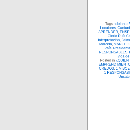
Tags:
adelante 
Locutores
,
Cantan
APRENDER
,
ENSE
Gloria Ruíz C
Interpretación
,
Jaim
Marcelo
,
MARCELO
País
,
President
RESPONSABLES
,
vida de 
Posted in
¿QUIEN
EMPRENDIMIENT
CREDOS
,
1 MISC
1 RESPONSABI
Uncate