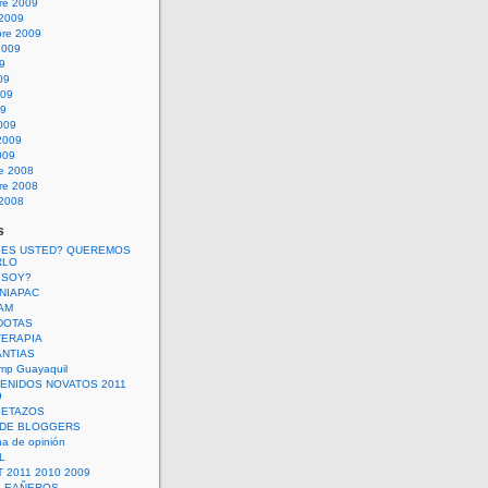
re 2009
 2009
bre 2009
2009
09
09
009
09
009
2009
009
re 2008
re 2008
 2008
s
 ES USTED? QUEREMOS
RLO
 SOY?
UNIAPAC
AM
DOTAS
TERAPIA
ANTIAS
mp Guayaquil
VENIDOS NOVATOS 2011
9
SETAZOS
 DE BLOGGERS
a de opinión
L
 2011 2010 2009
PLEAÑEROS