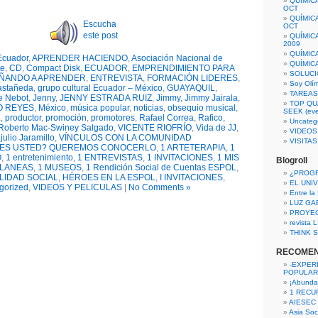
QUÍMIC
OCT
QUÍMIC
Escucha
OCT
este post
QUÍMIC
2009
QUÍMIC
Ecuador
,
APRENDER HACIENDO
,
Asociación Nacional de
QUÍMIC
te
,
CD
,
Compact Disk
,
ECUADOR
,
EMPRENDIMIENTO PARA
SOLUCI
ÑANDO A APRENDER
,
ENTREVISTA
,
FORMACIÓN LIDERES
,
Soy Olí
astañeda
,
grupo cultural Ecuador – México
,
GUAYAQUIL
,
TAREAS 
e Nebot
,
Jenny
,
JENNY ESTRADA RUIZ
,
Jimmy
,
Jimmy Jairala
,
TOP QU
 REYES
,
México
,
música popular
,
noticias
,
obsequio musical
,
SEEK (eve
a
,
productor
,
promoción
,
promotores
,
Rafael Correa
,
Rafico
,
Uncateg
Roberto Mac-Swiney Salgado
,
VICENTE RIOFRÍO
,
Vida de JJ
,
VIDEOS
julio Jaramillo
,
VÍNCULOS CON LA COMUNIDAD
VISITA
 ES USTED? QUEREMOS CONOCERLO
,
1 ARTETERAPIA
,
1
O
,
1 entretenimiento
,
1 ENTREVISTAS
,
1 INVITACIONES
,
1 MIS
Blogroll
ELANEAS
,
1 MUSEOS
,
1 Rendición Social de Cuentas ESPOL
,
¿PROG
LIDAD SOCIAL
,
HÉROES EN LA ESPOL
,
I INVITACIONES
,
EL UNI
gorized
,
VIDEOS Y PELICULAS
|
No Comments »
Entre la
LUZ GA
PROYE
revista
THINK S
RECOME
-EXPER
POPULAR
¡Abunda
1 RECURS
AIESEC
Asia Soci