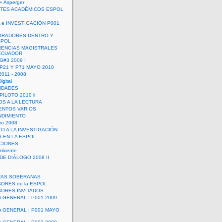
+ Asperger
TES ACADÉMICOS ESPOL
 e INVESTIGACIÓN P001
ORADORES DENTRO Y
SPOL
ENCIAS MAGISTRALES
 ECUADOR
G#3 2009 I
 P21 Y P71 MAYO 2010
011 - 2008
igital
IDADES
ILOTO 2010 ii
OS A LA LECTURA
NTOS VARIOS
DIMIENTO
ro 2008
O A LA INVESTIGACIÓN
 EN LA ESPOL
ACIONES
mbiente
DE DIÁLOGO 2008 II
RAS SOBERANAS
ORES de la ESPOL
ORES INVITADOS
A GENERAL I P001 2009
A GENERAL I P001 MAYO