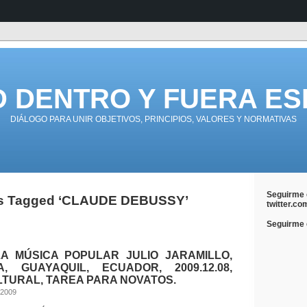
D DENTRO Y FUERA ES
DIÁLOGO PARA UNIR OBJETIVOS, PRINCIPIOS, VALORES Y NORMATIVAS
Seguirme 
s Tagged ‘CLAUDE DEBUSSY’
twitter.co
Seguirme e
A MÚSICA POPULAR JULIO JARAMILLO,
A, GUAYAQUIL, ECUADOR, 2009.12.08,
LTURAL, TAREA PARA NOVATOS.
 2009