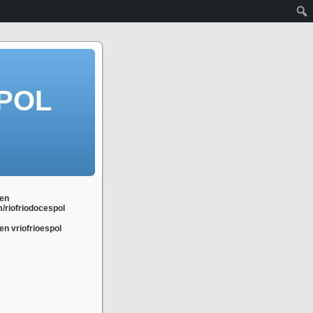
POL
en
m/riofriodocespol
n vriofrioespol