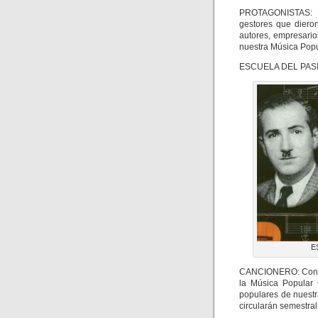
PROTAGONISTAS: En
gestores que diero
autores, empresarios
nuestra Música Pop
ESCUELA DEL PASI
E
CANCIONERO: Con el 
la Música Popular 
populares de nuestr
circularán semestra