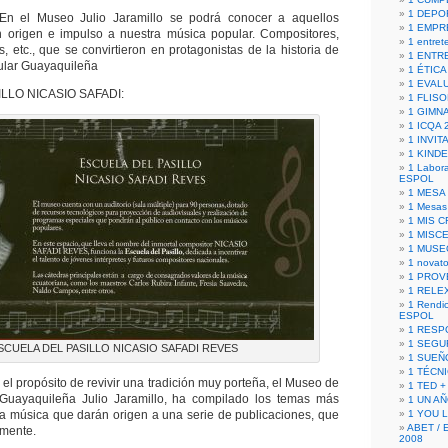
1 DEPO
 el Museo Julio Jaramillo se podrá conocer a aquellos
1 EMPR
n origen e impulso a nuestra música popular. Compositores,
1 entret
, etc., que se convirtieron en protagonistas de la historia de
1 ENTR
ular Guayaquileña
1 ÉTICA 
1 EVAL
LLO NICASIO SAFADI:
1 FLISO
1 GIMN
1 ICQA 
1 INVIT
1 KIND
1 Labora
ESPOL
1 MESA
1 Mesas
1 MIS 
1 MISC
1 MUSE
1 novato
1 PROV
1 RELE
1 Rendic
ESPOL
1 RESP
1 SEGU
SCUELA DEL PASILLO NICASIO SAFADI REVES
1 SUEÑ
1 TÉCN
propósito de revivir una tradición muy porteña, el Museo de
1 TED +
Guayaquileña Julio Jaramillo, ha compilado los temas más
1 UN A
a música que darán origen a una serie de publicaciones, que
1 YOU 
ABET / 
lmente.
2008