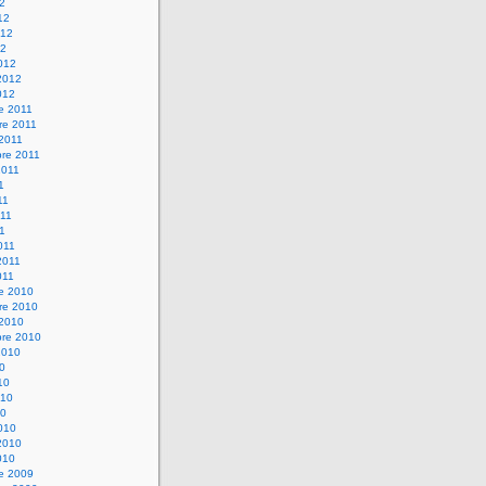
12
12
012
12
012
2012
012
e 2011
re 2011
 2011
bre 2011
2011
1
11
11
11
011
2011
011
re 2010
re 2010
 2010
bre 2010
2010
10
10
010
10
010
2010
010
re 2009