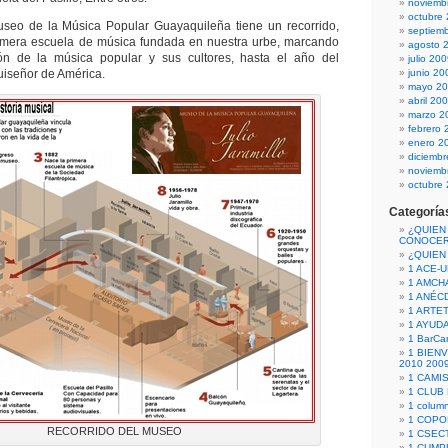
noviemb
octubre
o de la Música Popular Guayaquileña tiene un recorrido,
septiem
primera escuela de música fundada en nuestra urbe, marcando
agosto 
n de la música popular y sus cultores, hasta el año del
julio 20
Ruiseñor de América.
junio 20
mayo 2
abril 20
marzo 2
febrero 
enero 2
diciemb
noviemb
octubre
Categoría
¿QUIEN
CONOCE
¿QUIEN
1 ACE-
1 AMCH
1 ANÉC
1 ARTE
1 AYUD
1 BarCa
1 BIEN
2010 200
1 CAMI
1 CLUB
1 column
1 COPO
RECORRIDO DEL MUSEO
1 CSECT
1 CUM