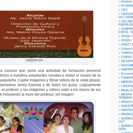
Autismo 
AYUDAN
CEC
CIENCIA
OCT 2008
COLAB
FUERA E
CONFER
ESPOL /
CPQG I 
CPQG I
CSECT 2
Cultura D
CURIOS
CURSO P
CRÉDITOS
DESAFÍ
DOCUME
EMPREN
a conocer que como una actividad de formación personal
Encuent
stimos a nuestros estudiantes novatos a visitar el museo de la
FOMENT
aquileña, Captar imágenes y filmar videos de la visita grupal,
HÉROES
istoriadora Jenny Estrada y de todos los guías. Lógicamente
I INVIT
e al profesor y las imágenes y videos subir a los muros de los
Medio A
 incluyendo al muro del profesor, ver imagen:
MESAS 
TÉRMINO
MÚSICA
NUEST
PROFES
PROFES
QUÍMIC
OCT
QUÍMIC
2009