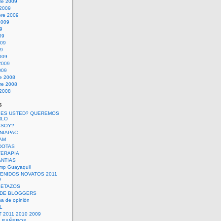
re 2009
 2009
bre 2009
2009
09
09
009
09
009
2009
009
re 2008
re 2008
 2008
s
 ES USTED? QUEREMOS
RLO
 SOY?
UNIAPAC
AM
DOTAS
TERAPIA
ANTIAS
mp Guayaquil
VENIDOS NOVATOS 2011
9
SETAZOS
 DE BLOGGERS
a de opinión
L
 2011 2010 2009
PLEAÑEROS