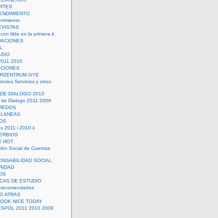
RTES
ENDIMIENTO
enimiento
EVISTAS
con tilde en la primera é.
UACIONES
L
ASIO
2011 2010
ACIONES
ERZENTRUM GYE
torios Servicios y otros
 DE DIALOGO 2010
 de Dialogo 2011 2009
CREDOS
ELANEAS
OS
s 2011 i 2010 ii
ERBIOS
X HOT
ión Social de Cuentas
ONSABILIDAD SOCIAL
RIDAD
OS
ICAS DE ESTUDIO
 recomendados
ÑO ATRAS
LOOK NICE TODAY
ESPOL 2011 2010 2009