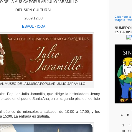
O DE LA MÚSICA POPULAR JULIO JARAMILLO
DIFUSIÓN CULTURAL
Click here t
2009.12.08
widgets
-
ww
ESPOL
-
ICQA
NUMERO D
ES LA VIS
 AL MUSEO DE LA MUSICA POPULAR, JULIO JARAMILLO
ca Popular Julio Jaramillo, que dirige la historiadora Jenny
bicado en el puerto Santa Ana, en el segundo piso del edificio
l público de miércoles a sábado, de 10:00 a 17:00, y los
L
M
 15:00. La entrada es gratuita.
3
4
10
11