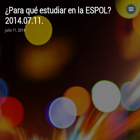
¿Para qué estudiar en la ESPOL?
HOME
2014.07.11.
julio 11, 2014
CATEGORÍAS
IR A
VISITA EL SITIO WEB