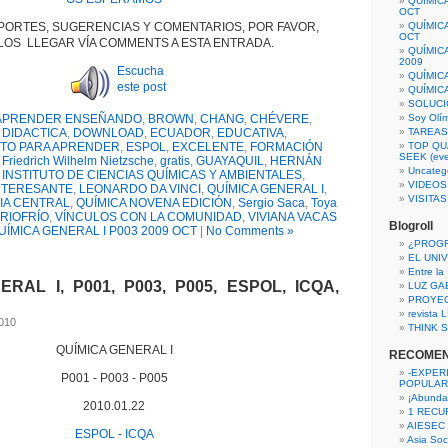
QUÍMIC
OCT
PORTES, SUGERENCIAS Y COMENTARIOS, POR FAVOR,
QUÍMIC
OCT
OS LLEGAR VÍA COMMENTS A ESTA ENTRADA.
QUÍMIC
2009
Escucha
QUÍMIC
este post
QUÍMIC
SOLUCI
APRENDER ENSEÑANDO
,
BROWN
,
CHANG
,
CHÉVERE
,
Soy Olí
,
DIDACTICA
,
DOWNLOAD
,
ECUADOR
,
EDUCATIVA
,
TAREAS 
TO PARA APRENDER
,
ESPOL
,
EXCELENTE
,
FORMACIÓN
TOP QU
SEEK (eve
,
Friedrich Wilhelm Nietzsche
,
gratis
,
GUAYAQUIL
,
HERNÁN
Uncateg
,
INSTITUTO DE CIENCIAS QUÍMICAS Y AMBIENTALES
,
VIDEOS
NTERESANTE
,
LEONARDO DA VINCI
,
QUÍMICA GENERAL I
,
VISITA
CIA CENTRAL
,
QUÍMICA NOVENA EDICIÓN
,
Sergio Saca
,
Toya
 RIOFRÍO
,
VÍNCULOS CON LA COMUNIDAD
,
VIVIANA VACAS
Blogroll
UÍMICA GENERAL I P003 2009 OCT
|
No Comments »
¿PROG
EL UNI
Entre la
RAL I, P001, P003, P005, ESPOL, ICQA,
LUZ GA
PROYE
revista
2010
THINK S
QUÍMICA GENERAL I
RECOME
-EXPER
P001 - P003 - P005
POPULAR
¡Abunda
2010.01.22
1 RECURS
AIESEC
ESPOL
-
ICQA
Asia Soci