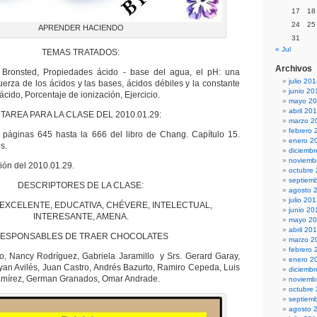
17
18
24
25
APRENDER HACIENDO
31
« Jul
TEMAS TRATADOS:
Archivos
Bronsted, Propiedades ácido - base del agua, el pH: una
julio 20
uerza de los ácidos y las bases, ácidos débiles y la constante
junio 20
ácido, Porcentaje de ionización, Ejercicio.
mayo 2
abril 20
TAREA PARA LA CLASE DEL 2010.01.29:
marzo 2
febrero 
s páginas 645 hasta la 666 del libro de Chang. Capítulo 15.
enero 2
s.
diciemb
noviemb
ción del 2010.01.29.
octubre
septiem
DESCRIPTORES DE LA CLASE:
agosto 
julio 20
 EXCELENTE, EDUCATIVA, CHÉVERE, INTELECTUAL,
junio 20
INTERESANTE, AMENA.
mayo 2
abril 20
ESPONSABLES DE TRAER CHOCOLATES
marzo 2
febrero 
ño, Nancy Rodríguez, Gabriela Jaramillo y Srs. Gerard Garay,
enero 2
ryan Avilés, Juan Castro, Andrés Bazurto, Ramiro Cepeda, Luis
diciemb
amírez, German Granados, Omar Andrade.
noviemb
octubre
septiem
agosto 