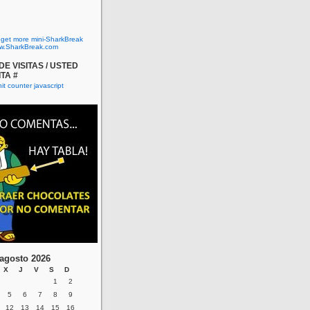
o get more mini-SharkBreak
w.SharkBreak.com
E VISITAS / USTED
ITA #
agosto 2026
X
J
V
S
D
1
2
5
6
7
8
9
12
13
14
15
16