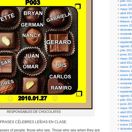
julio 20
junio 20
mayo 2
abril 20
marzo 2
febrero 
enero 2
diciembr
noviemb
octubre
septiem
agosto 
julio 201
junio 20
mayo 20
abril 20
marzo 2
febrero 
enero 2
diciemb
noviemb
octubre
septiem
agosto 
julio 20
junio 20
mayo 2
RESPONSABLES DE CHOCOLATES
abril 20
marzo 2
febrero 
FRASES CÉLEBRES LEÍDAS EN CLASE:
enero 2
diciemb
classes of people: those who see. Those who see when they are