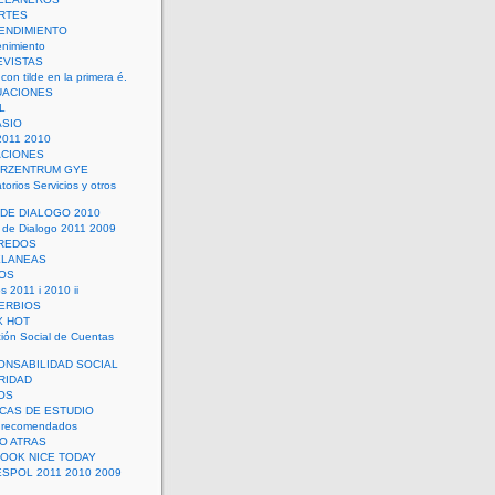
RTES
ENDIMIENTO
enimiento
EVISTAS
con tilde en la primera é.
UACIONES
L
ASIO
2011 2010
ACIONES
ERZENTRUM GYE
torios Servicios y otros
 DE DIALOGO 2010
 de Dialogo 2011 2009
CREDOS
ELANEAS
OS
s 2011 i 2010 ii
ERBIOS
X HOT
ión Social de Cuentas
ONSABILIDAD SOCIAL
RIDAD
OS
ICAS DE ESTUDIO
 recomendados
ÑO ATRAS
LOOK NICE TODAY
ESPOL 2011 2010 2009