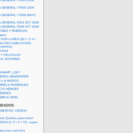
A GENERAL I P003 2009
A GENERAL I P005 2009
A GENERAL I P008 MAYO
A GENERAL P001 0CT 2008
A GENERAL P006 0CT 2008
ONES Y RUBRICAS
mpico
POR LA RED QG I / C e I
ALITIES EMPLOYERS
rywhere)
orized
 Y PELICULAS
S AL ENTORNO
RAMAR? ¿OK?
VERSO NEWSPAPER
 I y la MUSICA
BRIELA RODRÍGUEZ
CTO HÉROES
 LÍDERES
IMPLE NOW...
NDADOS
IMENTOS- CIENCIA
nte Química para todos!
OS Q / F / C / TIC -super-
ety (nice and rich)