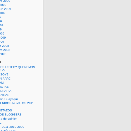
re 2009
 2009
bre 2009
2009
09
09
009
09
009
2009
009
re 2008
re 2008
 2008
s
 ES USTED? QUEREMOS
RLO
 SOY?
UNIAPAC
AM
DOTAS
TERAPIA
ANTIAS
mp Guayaquil
VENIDOS NOVATOS 2011
9
SETAZOS
 DE BLOGGERS
a de opinión
L
 2011 2010 2009
PLEAÑEROS