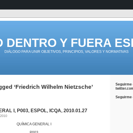
D DENTRO Y FUERA ES
DIÁLOGO PARA UNIR OBJETIVOS, PRINCIPIOS, VALORES Y NORMATIVAS
Seguirme 
gged ‘Friedrich Wilhelm Nietzsche’
twitter.co
Seguirme e
AL I, P003, ESPOL, ICQA, 2010.01.27
 2010
QUÍMICA GENERAL I
P003