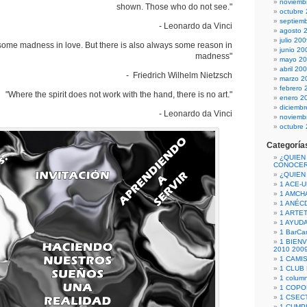
noviemb
shown. Those who do not see."
octubre
septiem
- Leonardo da Vinci
agosto 
julio 20
some madness in love. But there is also always some reason in
junio 20
madness"
mayo 2
abril 20
- Friedrich Wilhelm Nietzsch
marzo 2
febrero 
"Where the spirit does not work with the hand, there is no art."
enero 2
diciemb
- Leonardo da Vinci
noviemb
octubre
Categoría
¿QUIEN
CONOCE
¿QUIEN
1 ACE-
1 AMCH
1 ANÉC
1 ARTE
1 AYUD
1 BarCa
1 BIEN
2010 200
1 CAMI
1 CLUB
1 column
1 COPO
1 CSECT
1 CUM