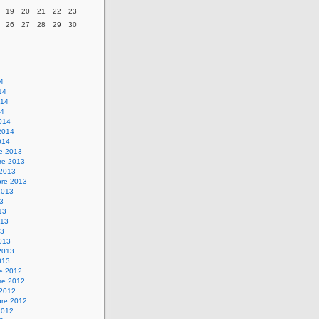
19
20
21
22
23
26
27
28
29
30
14
14
014
14
014
2014
014
re 2013
re 2013
 2013
bre 2013
2013
13
13
013
13
013
2013
013
re 2012
re 2012
 2012
bre 2012
2012