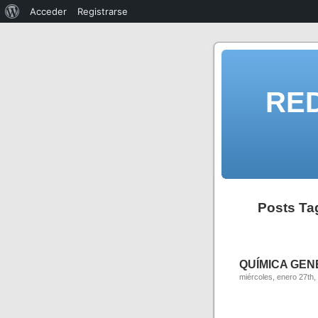
Acceder
Registrarse
RE
Posts Ta
QUÍMICA GENER
miércoles, enero 27th,