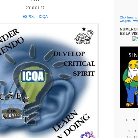
2010.01.27
ESPOL
-
ICQA
Click here t
widgets
-
ww
NUMERO D
ES LA VIS
L
M
3
4
10
11