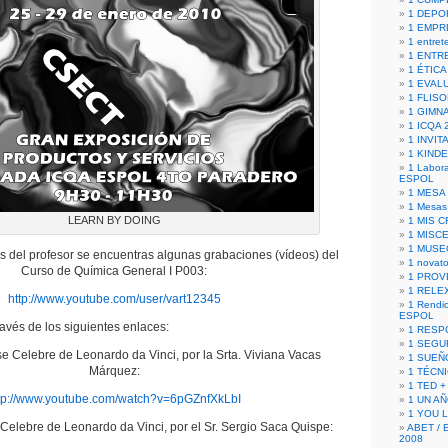
1 DEPO
1 EMPR
1 entret
1 ENTR
1 ÉTICA 
1 EVAL
1 FLISO
1 GIMN
1 ICQA 
1 INVIT
1 KIND
1 Labora
ESPOL
1 MESA
1 Mesas
LEARN BY DOING
1 MIS 
1 MISC
1 MUSE
os del profesor se encuentras algunas grabaciones (vídeos) del
1 novato
Curso de Química General I P003:
1 PROV
1 RELE
http://www.youtube.com/user/vart12345
1 Rendic
ESPOL
avés de los siguientes enlaces:
1 RESP
1 SEGU
se Celebre de Leonardo da Vinci, por la Srta. Viviana Vacas
1 SUEÑ
Márquez:
1 TÉCN
1 TED +
tp://www.youtube.com/watch?v=6pGZnfXkLbI
1 UN A
1 YOU 
 Celebre de Leonardo da Vinci, por el Sr. Sergio Saca Quispe:
ABET / 
2008