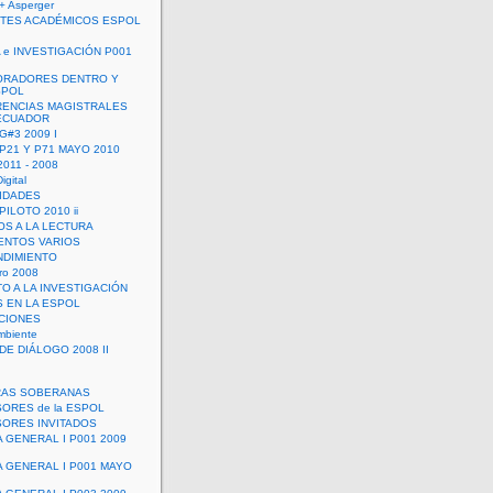
+ Asperger
TES ACADÉMICOS ESPOL
 e INVESTIGACIÓN P001
ORADORES DENTRO Y
SPOL
ENCIAS MAGISTRALES
 ECUADOR
G#3 2009 I
 P21 Y P71 MAYO 2010
011 - 2008
igital
IDADES
ILOTO 2010 ii
OS A LA LECTURA
NTOS VARIOS
DIMIENTO
ro 2008
O A LA INVESTIGACIÓN
 EN LA ESPOL
ACIONES
mbiente
DE DIÁLOGO 2008 II
RAS SOBERANAS
ORES de la ESPOL
ORES INVITADOS
A GENERAL I P001 2009
A GENERAL I P001 MAYO