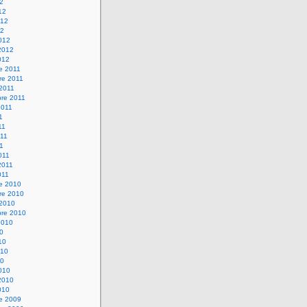
12
12
012
12
012
2012
012
e 2011
re 2011
 2011
bre 2011
2011
1
11
11
11
011
2011
011
re 2010
re 2010
 2010
bre 2010
2010
10
10
010
10
010
2010
010
re 2009