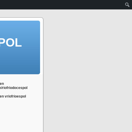
POL
en
m/riofriodocespol
n vriofrioespol