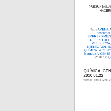
PREGUNTAS, A
HACERL
Tags:
AMENA
,
descargar
EMPRENDIMIEN
LIDERES
,
FREE
VÉLEZ
,
ICQA
INTELECTUAL
,
I
QUÍMICA LA CIEN
Marquez
,
VICENTE
Posted in
Q
QUÍMICA GENE
2010.01.22
viernes, enero 22nd, 