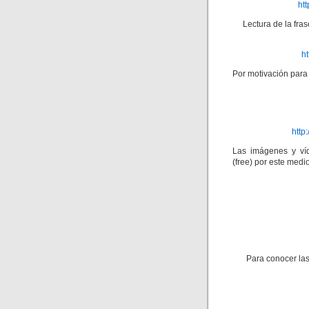
ht
Lectura de la fra
h
Por motivación para 
http
Las imágenes y víd
(free) por este medio
Para conocer las