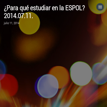
¿Para qué estudiar en la ESPOL?
HOME
2014.07.11.
julio 11, 2014
CATEGORÍAS
IR A
VISITA EL SITIO WEB