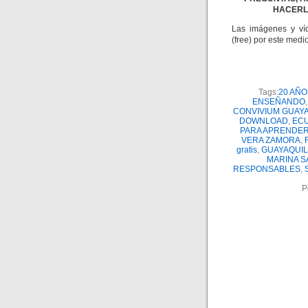
HACERL
Las imágenes y víd
(free) por este medio
Tags:
20 AÑ
ENSEÑANDO
CONVIVIUM GUAY
DOWNLOAD
,
EC
PARA APRENDE
VERA ZAMORA
,
gratis
,
GUAYAQUIL
MARINA S
RESPONSABLES
,
P