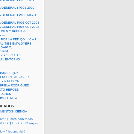
A GENERAL I P003 2009
A GENERAL I P005 2009
A GENERAL I P008 MAYO
A GENERAL P001 0CT 2008
A GENERAL P006 0CT 2008
ONES Y RUBRICAS
mpico
POR LA RED QG I / C e I
ALITIES EMPLOYERS
rywhere)
orized
 Y PELICULAS
S AL ENTORNO
RAMAR? ¿OK?
VERSO NEWSPAPER
 I y la MUSICA
BRIELA RODRÍGUEZ
CTO HÉROES
 LÍDERES
IMPLE NOW...
NDADOS
IMENTOS- CIENCIA
nte Química para todos!
OS Q / F / C / TIC -super-
ety (nice and rich)