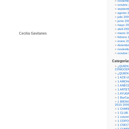
noviemb
octubre
septiem
agosto 
julio 20
junio 20
mayo 2
abril 20
Cecilia Gavilanes
marzo 2
febrero 
enero 2
diciemb
noviemb
octubre
Categoría
¿QUIEN
CONOCE
¿QUIEN
1 ACE-
1 AMCH
1 ANÉC
1 ARTE
1 AYUD
1 BarCa
1 BIEN
2010 200
1 CAMI
1 CLUB
1 column
1 COPO
1 CSECT
1 CUM