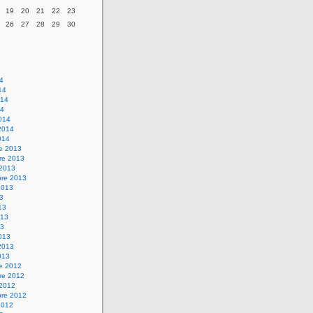
19
20
21
22
23
26
27
28
29
30
14
14
014
14
014
2014
014
re 2013
re 2013
 2013
bre 2013
2013
13
13
013
13
013
2013
013
re 2012
re 2012
 2012
bre 2012
2012