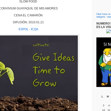
SLOW FOOD
CONVIVIUM GUAYAQUIL DE MIS AMORES
Click here t
CENA EL CAMARÓN
widgets
-
ww
DIFUSIÓN: 2010.01.21
NUMERO D
ES LA VIS
ESPOL
-
ICQA
L
M
3
4
10
11