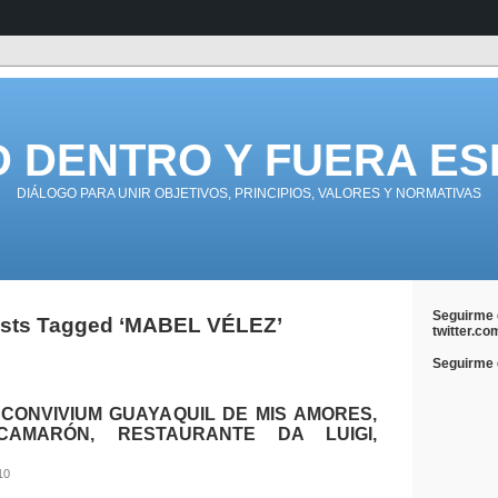
D DENTRO Y FUERA ES
DIÁLOGO PARA UNIR OBJETIVOS, PRINCIPIOS, VALORES Y NORMATIVAS
Seguirme 
sts Tagged ‘MABEL VÉLEZ’
twitter.co
Seguirme e
CONVIVIUM GUAYAQUIL DE MIS AMORES,
AMARÓN, RESTAURANTE DA LUIGI,
10