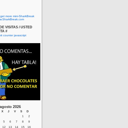
o get more mini-SharkBreak
w.SharkBreak.com
E VISITAS / USTED
ITA #
agosto 2026
X
J
V
S
D
1
2
5
6
7
8
9
12
13
14
15
16