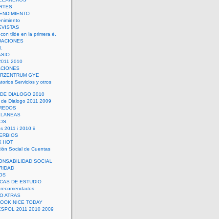
RTES
ENDIMIENTO
enimiento
EVISTAS
con tilde en la primera é.
UACIONES
L
ASIO
2011 2010
ACIONES
ERZENTRUM GYE
torios Servicios y otros
 DE DIALOGO 2010
 de Dialogo 2011 2009
CREDOS
ELANEAS
OS
s 2011 i 2010 ii
ERBIOS
X HOT
ión Social de Cuentas
ONSABILIDAD SOCIAL
RIDAD
OS
ICAS DE ESTUDIO
 recomendados
ÑO ATRAS
LOOK NICE TODAY
ESPOL 2011 2010 2009