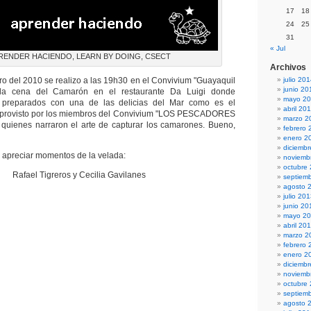
17
18
24
25
31
« Jul
RENDER HACIENDO, LEARN BY DOING, CSECT
Archivos
ro del 2010 se realizo a las 19h30 en el Convivium "Guayaquil
julio 20
junio 20
a cena del Camarón en el restaurante Da Luigi donde
mayo 2
 preparados con una de las delicias del Mar como es el
abril 20
rovisto por los miembros del Convivium "LOS PESCADORES
marzo 2
ienes narraron el arte de capturar los camarones. Bueno,
febrero 
enero 2
diciemb
 apreciar momentos de la velada:
noviemb
octubre
Rafael Tigreros y Cecilia Gavilanes
septiem
agosto 
julio 20
junio 20
mayo 2
abril 20
marzo 2
febrero 
enero 2
diciemb
noviemb
octubre
septiem
agosto 