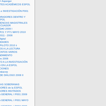
+ Asperger
TES ACADÉMICOS ESPOL
 e INVESTIGACIÓN P001
ORADORES DENTRO Y
SPOL
ENCIAS MAGISTRALES
 ECUADOR
G#3 2009 I
 P21 Y P71 MAYO 2010
011 - 2008
igital
IDADES
ILOTO 2010 ii
OS A LA LECTURA
NTOS VARIOS
DIMIENTO
ro 2008
O A LA INVESTIGACIÓN
 EN LA ESPOL
ACIONES
mbiente
DE DIÁLOGO 2008 II
RAS SOBERANAS
ORES de la ESPOL
ORES INVITADOS
A GENERAL I P001 2009
A GENERAL I P001 MAYO