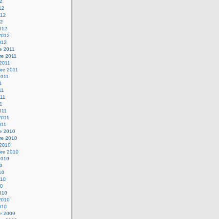
12
12
012
12
012
2012
012
e 2011
re 2011
 2011
bre 2011
2011
1
11
11
11
011
2011
011
re 2010
re 2010
 2010
bre 2010
2010
10
10
010
10
010
2010
010
re 2009