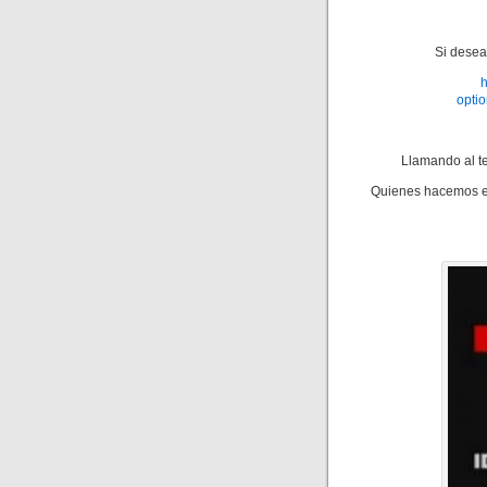
Si desea
h
opti
Llamando al t
Quienes hacemos es