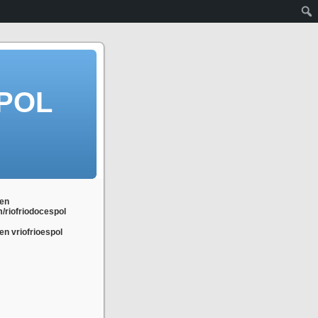
POL
en
m/riofriodocespol
n vriofrioespol