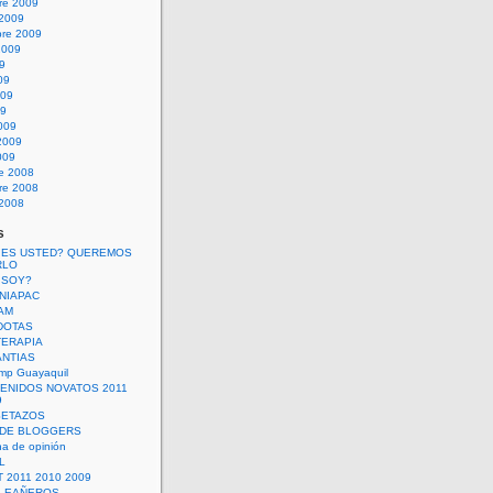
re 2009
 2009
bre 2009
2009
09
09
009
09
009
2009
009
re 2008
re 2008
 2008
s
 ES USTED? QUEREMOS
RLO
 SOY?
UNIAPAC
AM
DOTAS
TERAPIA
ANTIAS
mp Guayaquil
VENIDOS NOVATOS 2011
9
SETAZOS
 DE BLOGGERS
a de opinión
L
 2011 2010 2009
PLEAÑEROS