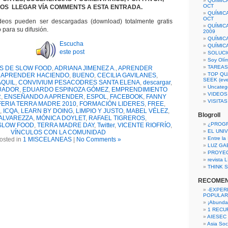
QUÍMIC
OCT
OS LLEGAR VÍA COMMENTS A ESTA ENTRADA.
QUÍMIC
OCT
eos pueden ser descargadas (download) totalmente gratis
QUÍMIC
 para su difusión.
2009
QUÍMIC
Escucha
QUÍMIC
este post
SOLUCI
Soy Olí
TAREAS 
OS DE SLOW FOOD
,
ADRIANA JIMENEZ A.
,
APRENDER
TOP QU
,
APRENDER HACIENDO
,
BUENO
,
CECILIA GAVILANES
,
SEEK (eve
AQUIL
,
CONVIVIUM PESACODRES SANTA ELENA
,
descargar
,
Uncateg
UADOR
,
EDUARDO ESPINOZA GÓMEZ
,
EMPRENDIMIENTO
VIDEOS
R
,
ENSEÑANDO A APRENDER
,
ESPOL
,
FACEBOOK
,
FANNY
VISITA
FERIA TERRA MADRE 2010
,
FORMACIÓN LIDERES
,
FREE
,
,
ICQA
,
LEARN BY DOING
,
LIMPIO Y JUSTO
,
MABEL VÉLEZ
,
Blogroll
ALVAREZZA
,
MÓNICA DOYLET
,
RAFAEL TIGREROS
,
¿PROG
SLOW FOOD
,
TERRA MADRE DAY
,
Twitter
,
VICENTE RIOFRÍO
,
EL UNI
VÍNCULOS CON LA COMUNIDAD
Entre la
osted in
1 MISCELANEAS
|
No Comments »
LUZ GA
PROYE
revista
THINK S
RECOME
-EXPER
POPULAR
¡Abunda
1 RECURS
AIESEC
Asia Soci