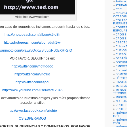
Autismo 
AYUDAN
CEC
CIENCIA
OCT 2008
visite http://www.ted.com
COLAB
FUERA E
n caso de requerir, os invitamos a recurrir hasta los sitios:
CONFER
ESPOL /
http://photopeach.com/album/x9io8h
CPQG I 
CPQG I
http://photopeach.com/album/duh1vy
CSECT 2
Cultura D
://animoto.com/play/r5OxKwSj55jxRJ0BXRRsIQ
CURIOS
CURSO P
POR FAVOR, SEGUIRnos en:
DESAFÍ
DOCUME
http://twitter.com/vriofriodoc
EMPREN
Encuent
http://twitter.com/vriofrio
FOMENT
HÉROES
http://twitter.com/espol
I INVIT
Medio A
http://www.youtube.com/user/vart12345
MESAS 
TÉRMINO
MÚSICA
 actividades de nuestros amigos y las mías propias sírvase
NUEST
acceder al sitio:
PROFES
PROFES
http://www.facebook.com/vriofrio
QUÍMIC
OCT
OS ESPERAMOS
QUÍMIC
2009
PORTES, SUGERENCIAS Y COMENTARIOS, POR FAVOR,