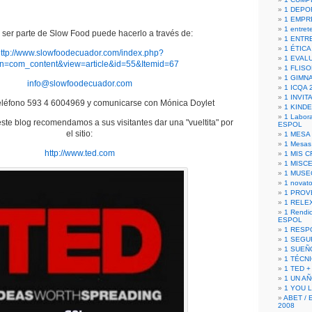
1 DEPO
1 EMPR
1 entret
 ser parte de Slow Food puede hacerlo a través de:
1 ENTR
1 ÉTICA 
ttp://www.slowfoodecuador.com/index.php?
1 EVAL
on=com_content&view=article&id=55&Itemid=67
1 FLISO
1 GIMN
info@slowfoodecuador.com
1 ICQA 
1 INVIT
eléfono 593 4 6004969 y comunicarse con Mónica Doylet
1 KIND
1 Labora
te blog recomendamos a sus visitantes dar una "vueltita" por
ESPOL
el sitio:
1 MESA
1 Mesas
http://www.ted.com
1 MIS 
1 MISC
1 MUSE
1 novato
1 PROV
1 RELE
1 Rendic
ESPOL
1 RESP
1 SEGU
1 SUEÑ
1 TÉCN
1 TED +
1 UN A
1 YOU 
ABET / 
2008