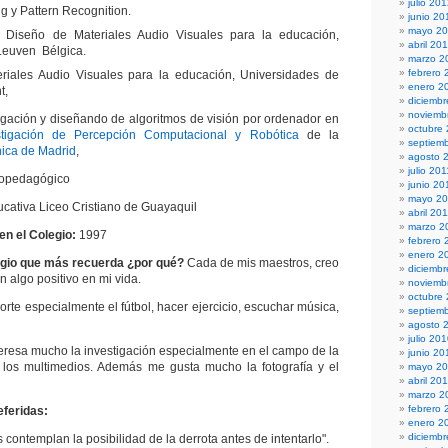
julio 20
g y Pattern Recognition.
junio 20
mayo 2
 Diseño de Materiales Audio Visuales para la educación,
abril 20
Leuven Bélgica.
marzo 2
febrero 
riales Audio Visuales para la educación, Universidades de
enero 2
t,
diciembr
noviemb
igación y diseñando de algoritmos de visión por ordenador en
octubre
tigación de Percepción Computacional y Robótica
de la
septiem
nica de Madrid
,
agosto 
julio 201
copedagógico
junio 20
mayo 20
cativa Liceo Cristiano de Guayaquil
abril 20
marzo 2
en el Colegio:
1997
febrero 
enero 2
egio que más recuerda ¿por qué?
Cada de mis maestros, creo
diciemb
 algo positivo en mi vida.
noviemb
octubre
rte especialmente el fútbol, hacer ejercicio, escuchar música,
septiem
agosto 
julio 20
eresa mucho la investigación especialmente en el campo de la
junio 20
 en los multimedios. Además me gusta mucho la fotografía y el
mayo 2
abril 20
marzo 2
febrero 
eferidas:
enero 2
diciemb
 contemplan la posibilidad de la derrota antes de intentarlo".