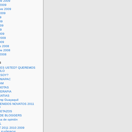
re 2009
 2009
bre 2009
2009
09
09
009
09
009
2009
009
re 2008
re 2008
 2008
s
 ES USTED? QUEREMOS
RLO
 SOY?
UNIAPAC
AM
DOTAS
TERAPIA
ANTIAS
mp Guayaquil
VENIDOS NOVATOS 2011
9
SETAZOS
 DE BLOGGERS
a de opinión
L
 2011 2010 2009
PLEAÑEROS