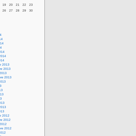
19
20
21
22
23
26
27
28
29
30
14
14
014
14
014
2014
014
re 2013
re 2013
 2013
bre 2013
2013
13
13
013
13
013
2013
013
re 2012
re 2012
 2012
bre 2012
2012