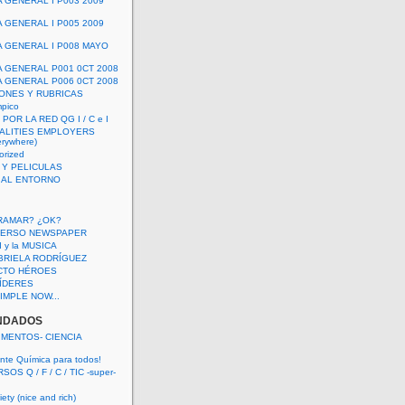
A GENERAL I P003 2009
A GENERAL I P005 2009
A GENERAL I P008 MAYO
A GENERAL P001 0CT 2008
A GENERAL P006 0CT 2008
ONES Y RUBRICAS
mpico
POR LA RED QG I / C e I
ALITIES EMPLOYERS
rywhere)
orized
 Y PELICULAS
S AL ENTORNO
RAMAR? ¿OK?
VERSO NEWSPAPER
 I y la MUSICA
BRIELA RODRÍGUEZ
CTO HÉROES
 LÍDERES
IMPLE NOW...
NDADOS
IMENTOS- CIENCIA
nte Química para todos!
OS Q / F / C / TIC -super-
ety (nice and rich)