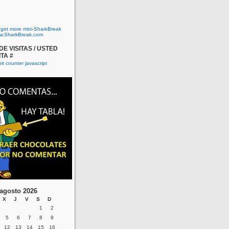
o get more mini-SharkBreak
w.SharkBreak.com
E VISITAS / USTED
ITA #
agosto 2026
X
J
V
S
D
1
2
5
6
7
8
9
12
13
14
15
16