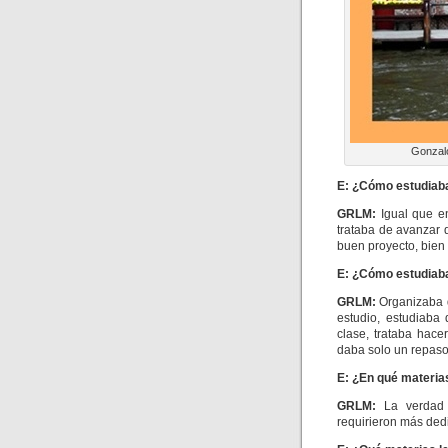
Gonzal
E: ¿Cómo estudiab
GRLM
:
Igual que e
trataba de avanzar 
buen proyecto, bien 
E: ¿Cómo estudiab
GRLM
:
Organizaba 
estudio, estudiaba
clase, trataba hace
daba solo un repaso
E: ¿En qué materias
GRLM
:
La verdad 
requirieron más ded