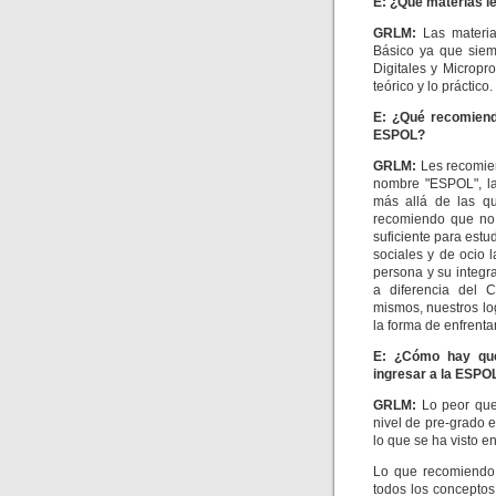
E: ¿Qué materias l
GRLM
:
Las materi
Básico ya que siem
Digitales y Micropro
teórico y lo práctico.
E: ¿Qué recomienda
ESPOL?
GRLM
:
Les recomien
nombre "ESPOL", la
más allá de las q
recomiendo que no 
suficiente para estu
sociales y de ocio
persona y su integr
a diferencia del 
mismos, nuestros l
la forma de enfrent
E: ¿Cómo hay que 
ingresar a la ESPO
GRLM
:
Lo peor que
nivel de pre-grado e
lo que se ha visto e
Lo que recomiendo 
todos los concepto