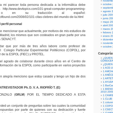
noviemb
octubre
 a mi parecer toda persona dedicada a la informática debe
septiem
http://www.devtopics.com/101-great-computer-programming-
agosto 
 en su traducción al español:
julio 20
notfound.com/2008/02/101-citas-clebres-del-mundo-de-la.html
junio 20
mayo 2
 perfil personal
abril 20
marzo 2
e mencionar que actualmente, por motivos de mis estudios de
febrero 
 Madrid, los mismos que son costeados en gran parte por una
enero 2
la SENACYT.
diciemb
noviemb
dar que por más de tres años labore como profesor de
octubre
Colegio Particular Experimental Politécnico (COPOL), por
Categoría
or de la ESPOL (FIEC) y PROTEL.
¿QUIEN
CONOCE
e el agrado de colaborar durante cinco años en el Centro de
¿QUIEN
nformación de la ESPOL como participante en varios proyectos
1 ACE-
1 AMCH
1 ANÉC
on alegría menciono que estoy casado y tengo un hijo de dos
1 ARTE
1 AYUD
1 BarCa
NTREVISTADOR Ph. D. V. A. RIOFRÍO T. (E)
1 BIEN
2010 200
ONZALO (
GRLM
) POR EL TIEMPO DEDICADO A ESTA
1 CAMI
1 CLUB
1 column
ed un conjunto de preguntas sobre las cuales la comunidad
1 COPO
respuestas por parte de quienes con su dedicación y fuerte
1 CSECT
1 CUM