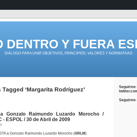
D DENTRO Y FUERA ES
DIÁLOGO PARA UNIR OBJETIVOS, PRINCIPIOS, VALORES Y NORMATIVAS
Seguirme 
 Tagged ‘Margarita Rodríguez’
twitter.co
Seguirme e
a Gonzalo Raimundo Luzardo Morocho /
- ESPOL / 30 de Abril de 2009
09
TA a Gonzalo Raimundo Luzardo Morocho (
GRLM
)