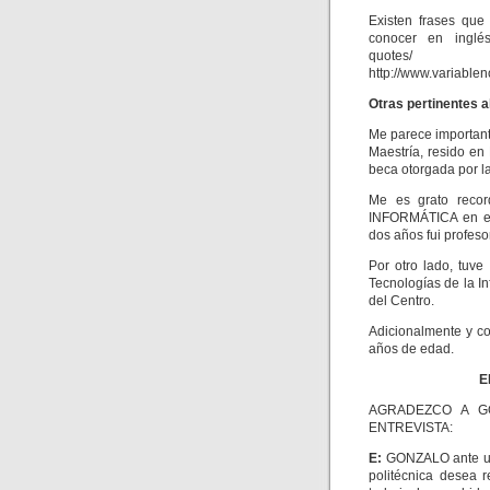
Existen frases que
conocer en inglés 
quotes/ o
http://www.variable
Otras pertinentes al
Me parece important
Maestría, resido en
beca otorgada por 
Me es grato recor
INFORMÁTICA en el 
dos años fui profes
Por otro lado, tuv
Tecnologías de la I
del Centro.
Adicionalmente y c
años de edad.
E
AGRADEZCO A G
ENTREVISTA:
E:
GONZALO ante ust
politécnica desea 