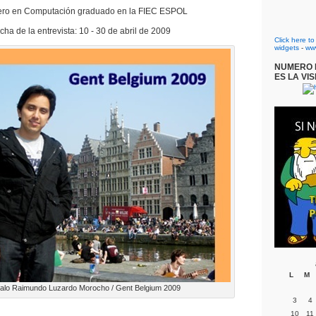
ero en Computación graduado en la FIEC ESPOL
cha de la entrevista: 10 - 30 de abril de 2009
Click here t
widgets
-
ww
NUMERO D
ES LA VIS
L
M
lo Raimundo Luzardo Morocho / Gent Belgium 2009
3
4
10
11