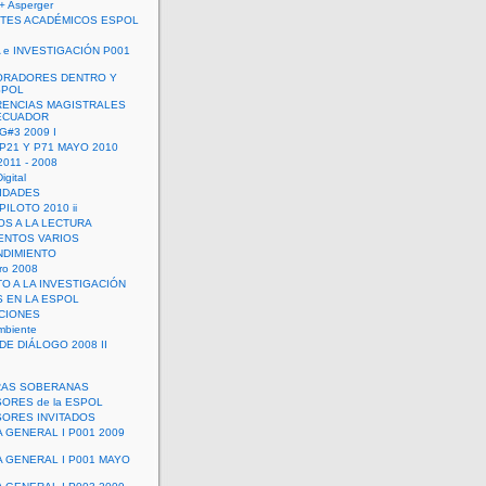
+ Asperger
TES ACADÉMICOS ESPOL
 e INVESTIGACIÓN P001
ORADORES DENTRO Y
SPOL
ENCIAS MAGISTRALES
 ECUADOR
G#3 2009 I
 P21 Y P71 MAYO 2010
011 - 2008
igital
IDADES
ILOTO 2010 ii
OS A LA LECTURA
NTOS VARIOS
DIMIENTO
ro 2008
O A LA INVESTIGACIÓN
 EN LA ESPOL
ACIONES
mbiente
DE DIÁLOGO 2008 II
RAS SOBERANAS
ORES de la ESPOL
ORES INVITADOS
A GENERAL I P001 2009
A GENERAL I P001 MAYO