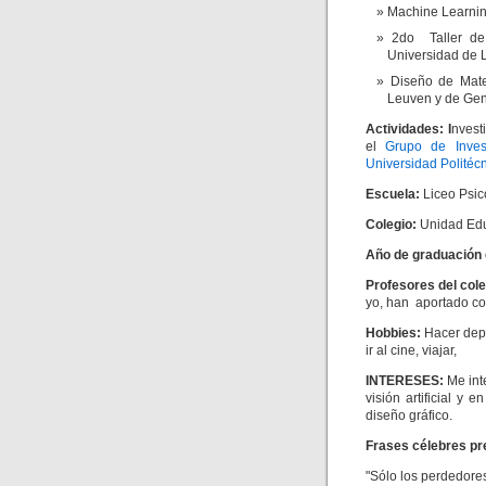
Machine Learnin
2do Taller de
Universidad de 
Diseño de Mate
Leuven y de Gen
Actividades: I
nvest
el
Grupo de Inves
Universidad Politéc
Escuela:
Liceo Psi
Colegio:
Unidad Edu
Año de graduación 
Profesores del col
yo, han aportado con
Hobbies:
Hacer depo
ir al cine, viajar,
INTERESES:
Me int
visión artificial y
diseño gráfico.
Frases célebres pr
"Sólo los perdedores