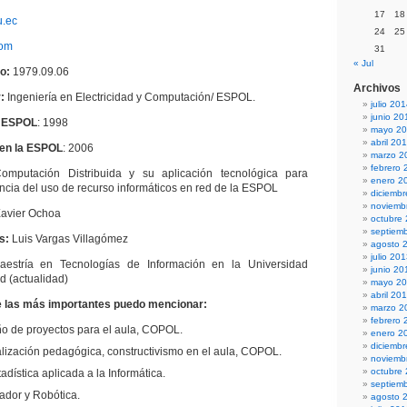
17
18
u.ec
24
25
com
31
« Jul
o:
1979.09.06
Archivos
:
Ingeniería en Electricidad y Computación/ ESPOL.
julio 20
junio 20
a ESPOL
:
1998
mayo 2
abril 20
 en la ESPOL
:
2006
marzo 2
febrero 
omputación Distribuida y su aplicación tecnológica para
enero 2
encia del uso de recurso informáticos en red de la ESPOL
diciemb
noviemb
avier Ochoa
octubre
septiem
s
:
Luis Vargas Villagómez
agosto 
julio 20
aestría en Tecnologías de Información en la Universidad
junio 20
d (actualidad)
mayo 2
abril 20
e las más
importantes puedo mencionar:
marzo 2
febrero 
ño de proyectos para el aula, COPOL.
enero 2
diciemb
alización pedagógica, constructivismo en el aula, COPOL.
noviemb
octubre
dística aplicada a la Informática.
septiem
ador y Robótica.
agosto 