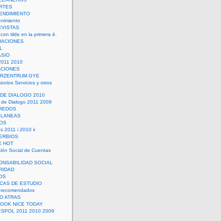
RTES
ENDIMIENTO
enimiento
EVISTAS
con tilde en la primera é.
UACIONES
L
ASIO
2011 2010
ACIONES
ERZENTRUM GYE
torios Servicios y otros
 DE DIALOGO 2010
 de Dialogo 2011 2009
CREDOS
ELANEAS
OS
s 2011 i 2010 ii
ERBIOS
X HOT
ión Social de Cuentas
ONSABILIDAD SOCIAL
RIDAD
OS
ICAS DE ESTUDIO
 recomendados
ÑO ATRAS
LOOK NICE TODAY
ESPOL 2011 2010 2009