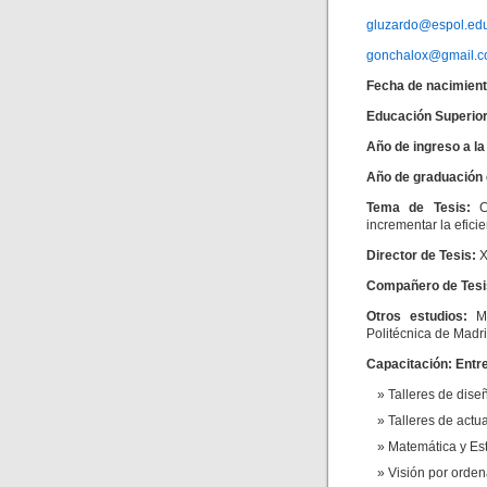
gluzardo@espol.ed
gonchalox@gmail.
Fecha de nacimient
Educación Superior
Año de ingreso a l
Año de graduación
Tema de Tesis:
C
incrementar la efici
Director de Tesis:
X
Compañero de Tesi
Otros estudios:
M
Politécnica de Madri
Capacitación
:
Entr
Talleres de dise
Talleres de actu
Matemática y Esta
Visión por orden