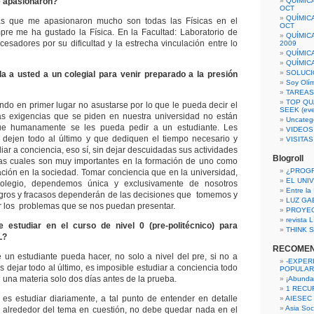
e apasionaron?
QUÍMIC
OCT
QUÍMIC
as que me apasionaron mucho son todas las Físicas en el
OCT
pre me ha gustado la Física. En la Facultad: Laboratorio de
QUÍMIC
cesadores por su dificultad y la estrecha vinculación entre lo
2009
QUÍMIC
QUÍMIC
SOLUCI
 a usted a un colegial para venir preparado a la presión
Soy Olí
TAREAS 
TOP QU
do en primer lugar no asustarse por lo que le pueda decir el
SEEK (eve
s exigencias que se piden en nuestra universidad no están
Uncateg
ue humanamente se les pueda pedir a un estudiante. Les
VIDEOS
dejen todo al último y que dediquen el tiempo necesario y
VISITA
diar a conciencia, eso sí, sin dejar descuidadas sus actividades
Blogroll
 las cuales son muy importantes en la formación de uno como
¿PROG
ación en la sociedad. Tomar conciencia que en la universidad,
EL UNI
Colegio, dependemos única y exclusivamente de nosotros
Entre la
ogros y fracasos dependerán de las decisiones que tomemos y
LUZ GA
ar los problemas que se nos puedan presentar.
PROYE
revista
estudiar en el curso de nivel 0 (pre-politécnico) para
THINK S
L?
RECOME
 un estudiante pueda hacer, no solo a nivel del pre, si no a
-EXPER
s dejar todo al último, es imposible estudiar a conciencia todo
POPULAR
n una materia solo dos días antes de la prueba.
¡Abunda
1 RECURS
es estudiar diariamente, a tal punto de entender en detalle
AIESEC
Asia Soci
s alrededor del tema en cuestión, no debe quedar nada en el