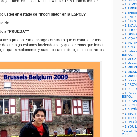
o dejar bien en alto EN EL EXTERIOR su formación en la
1 DEPO
1 EMPR
1 entret
do usted en estado de "incompleto" en la ESPOL?
1 ENTR
1 ÉTICA 
te No.
1 EVAL
1 FLISO
ado a "PRUEBA"?
1 GIMN
1 ICQA 
tuve a prueba. Sin embargo considero que el estar "a prueba"
1 INVIT
ivo de que algo estamos haciendo mal y que tenemos que tomar
1 KIND
o; o que simplemente y aunque suene duro, que esto no es
1 Labora
ESPOL
1 MESA
1 Mesas
1 MIS 
1 MISC
1 MUSE
1 novato
1 PROV
1 RELE
1 Rendic
ESPOL
1 RESP
1 SEGU
1 SUEÑ
1 TÉCN
1 TED +
1 UN A
1 YOU 
ABET / 
2008