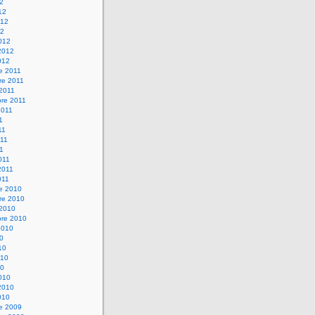
12
12
012
12
012
2012
012
e 2011
re 2011
 2011
bre 2011
2011
1
11
11
11
011
2011
011
re 2010
re 2010
 2010
bre 2010
2010
10
10
010
10
010
2010
010
re 2009