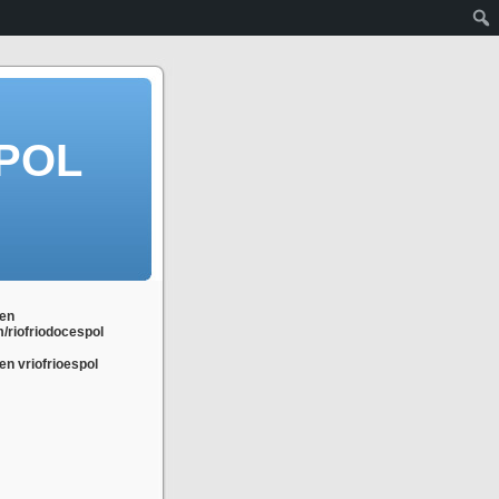
POL
en
m/riofriodocespol
n vriofrioespol