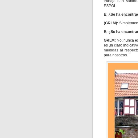
trabajo han sabid
ESPOL.
E: ¿Se ha encontra
(GRLM)
:
Simplemen
E: ¿Se ha encontr
GRLM
:
No, nunca es
es un claro indicat
medidas al respect
para nosotros.