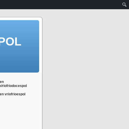
POL
en
m/riofriodocespol
n vriofrioespol