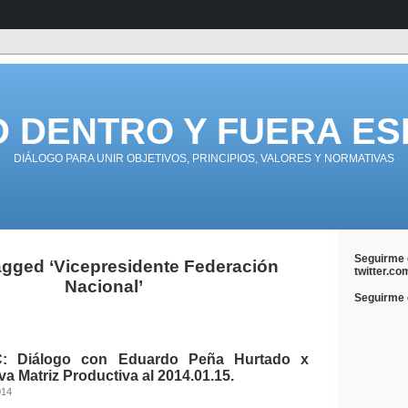
D DENTRO Y FUERA ES
DIÁLOGO PARA UNIR OBJETIVOS, PRINCIPIOS, VALORES Y NORMATIVAS
Seguirme 
agged ‘Vicepresidente Federación
twitter.co
Nacional’
Seguirme e
: Diálogo con Eduardo Peña Hurtado x
va Matriz Productiva al 2014.01.15.
014