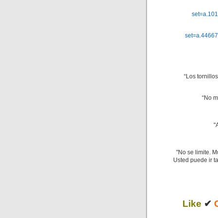
set=a.10
set=a.4466
“Los tornillo
“No m
"
"No se limite. 
Usted puede ir t
Like
✔