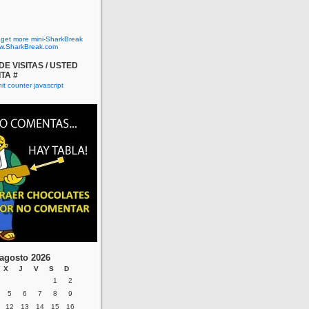
o get more mini-SharkBreak
w.SharkBreak.com
E VISITAS / USTED
ITA #
agosto 2026
X
J
V
S
D
1
2
5
6
7
8
9
12
13
14
15
16