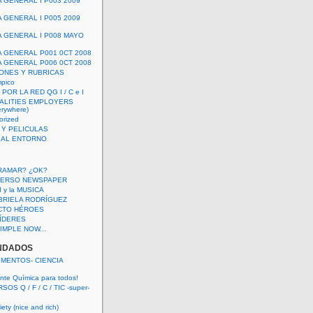
A GENERAL I P003 2009
A GENERAL I P005 2009
A GENERAL I P008 MAYO
A GENERAL P001 0CT 2008
A GENERAL P006 0CT 2008
ONES Y RUBRICAS
mpico
POR LA RED QG I / C e I
ALITIES EMPLOYERS
rywhere)
orized
 Y PELICULAS
S AL ENTORNO
RAMAR? ¿OK?
VERSO NEWSPAPER
 I y la MUSICA
BRIELA RODRÍGUEZ
CTO HÉROES
 LÍDERES
IMPLE NOW...
NDADOS
IMENTOS- CIENCIA
nte Química para todos!
OS Q / F / C / TIC -super-
ety (nice and rich)