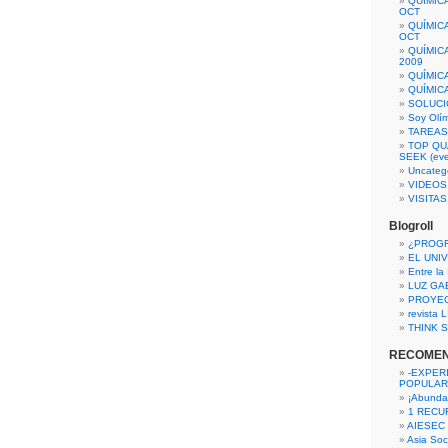
QUÍMIC
OCT
QUÍMIC
OCT
QUÍMIC
2009
QUÍMIC
QUÍMIC
SOLUCI
Soy Olí
TAREAS 
TOP QU
SEEK (eve
Uncateg
VIDEOS
VISITA
Blogroll
¿PROG
EL UNI
Entre la
LUZ GA
PROYE
revista
THINK S
RECOME
-EXPER
POPULAR
¡Abunda
1 RECURS
AIESEC
Asia Soci