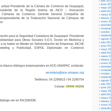
julio 20
junio 20
 actual Presidente de la Cámara de Comercio de Guayaquil,
mayo 2
esidente de la Región Andina de AICO – Asociación
abril 20
e Cámaras de Comercio. Gerente General Compañía de
marzo 2
icepresidente de la Federación Nacional de Cámaras de
febrero 
enero 2
or.
diciembr
noviemb
octubre
septiem
oración para la Seguridad Ciudadana de Guayaquil. Presidente
agosto 
lidaridad para Obras Sociales S.O.S. Doctor en Medicina y
julio 201
 a su haber un Master en 'Administración de Empresas, INCAE
junio 20
rketing y Publicidad, ESPOL Diplomado en Comercio
mayo 20
abril 20
marzo 2
febrero 
enero 2
ra futuros diálogos empresariales en ACE-UNIAPAC contactar:
diciemb
noviemb
secretaria@ace-uniapac.org
octubre
septiem
Teléfonos: 04 2290815 / 04 2290754
agosto 
julio 20
Celular:
09996 09268
junio 20
mayo 2
abril 20
marzo 2
l diálogo ver en FACEBOOK:
febrero 
enero 2
diciemb