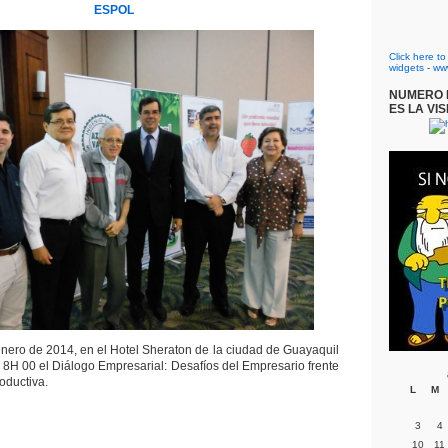
ESPOL
Click here t
widgets
-
ww
NUMERO D
ES LA VIS
enero de 2014, en el Hotel Sheraton de la ciudad de Guayaquil
s 8H 00 el Diálogo Empresarial: Desafíos del Empresario frente
oductiva.
L
M
3
4
10
11