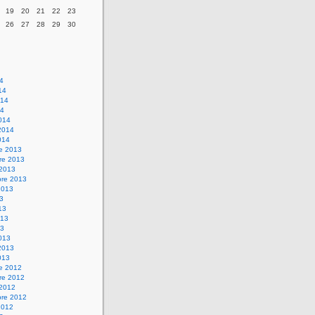
19
20
21
22
23
26
27
28
29
30
14
14
014
14
014
2014
014
re 2013
re 2013
 2013
bre 2013
2013
13
13
013
13
013
2013
013
re 2012
re 2012
 2012
bre 2012
2012