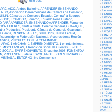
este post
1 DEPO
1 EMPR
APAC
,
AICO
,
Andrés Ballerino
,
APRENDER ENSEÑANDO
,
1 entret
ENDO
,
Asociación Iberoamericana de Cámaras de Comercio
,
1 ENTR
NKLIN
,
Cámaras de Comercio Ecuador
,
Compañía Seguros
1 ÉTICA 
ÁLOGO
,
ECUADOR
,
Eduardo
,
Eduardo Peña Hurtado
,
1 EVAL
O PARA APRENDER
,
ENSEÑANDO A APRENDER
,
Fernando
1 FLISO
IÓN LIDERES
,
frente a frente
,
Gerente General
,
GUAYAQUIL
,
1 GIMN
triz Productiva
,
Presidente Cámara de Comercio Guayaquil
,
1 ICQA 
e García
,
RESPONSABLES
,
Steve Jobs
,
Teresa Feraud
,
1 INVIT
icepresidente Federación Nacional
,
Vicepresidente Región
1 KIND
Andina
,
VÍNCULOS CON LA COMUNIDAD
1 Labora
NIAPAC
,
1 AMCHAM
,
1 EMPRENDIMIENTO
,
1 entretenimiento
,
ESPOL
1 MISCELANEAS
,
1 Rendición Social de Cuentas ESPOL
,
1
1 MESA
D SOCIAL
,
EMPRENDIMIENTO
,
Encuentro 2008
,
FOMENTO A
1 Mesas
ÓN
,
PROFESORES de la ESPOL
,
PROFESORES INVITADOS
,
1 MIS 
VISITAS AL ENTORNO
|
No Comments »
1 MISC
1 MUSE
1 novato
1 PROV
1 RELE
1 Rendic
ESPOL
1 RESP
1 SEGU
1 SUEÑ
1 TÉCN
1 TED +
1 UN A
1 YOU 
ABET / 
2008