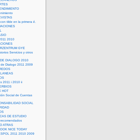
RTES
ENDIMIENTO
enimiento
EVISTAS
con tilde en la primera é.
UACIONES
L
ASIO
2011 2010
ACIONES
ERZENTRUM GYE
torios Servicios y otros
 DE DIALOGO 2010
 de Dialogo 2011 2009
CREDOS
ELANEAS
OS
s 2011 i 2010 ii
ERBIOS
X HOT
ión Social de Cuentas
ONSABILIDAD SOCIAL
RIDAD
OS
ICAS DE ESTUDIO
 recomendados
ÑO ATRAS
LOOK NICE TODAY
ESPOL 2011 2010 2009