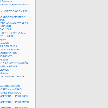
+ Asperger
TES ACADÉMICOS ESPOL
 e INVESTIGACIÓN P001
ORADORES DENTRO Y
SPOL
ENCIAS MAGISTRALES
 ECUADOR
G#3 2009 I
 P21 Y P71 MAYO 2010
011 - 2008
igital
IDADES
ILOTO 2010 ii
OS A LA LECTURA
NTOS VARIOS
DIMIENTO
ro 2008
O A LA INVESTIGACIÓN
 EN LA ESPOL
ACIONES
mbiente
DE DIÁLOGO 2008 II
RAS SOBERANAS
ORES de la ESPOL
ORES INVITADOS
A GENERAL I P001 2009
A GENERAL I P001 MAYO