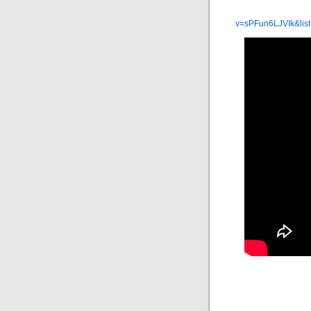
v=sPFun6LJVIk&li