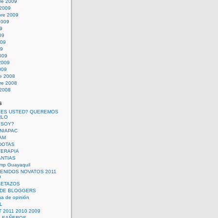
re 2009
 2009
bre 2009
2009
09
09
009
09
009
2009
009
re 2008
re 2008
 2008
s
 ES USTED? QUEREMOS
RLO
 SOY?
UNIAPAC
AM
DOTAS
TERAPIA
ANTIAS
mp Guayaquil
VENIDOS NOVATOS 2011
9
SETAZOS
 DE BLOGGERS
a de opinión
L
 2011 2010 2009
PLEAÑEROS