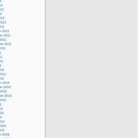
12
12
012
12
012
2012
012
e 2011
re 2011
 2011
bre 2011
2011
1
11
11
11
011
2011
011
re 2010
re 2010
 2010
bre 2010
2010
10
10
010
10
010
2010
010
re 2009