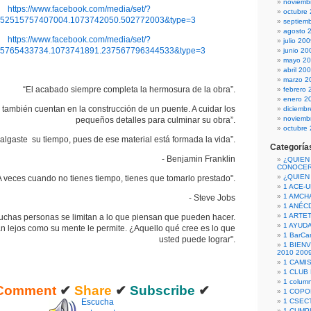
noviemb
https://www.facebook.com/media/set/?
octubre
152515757407004.1073742050.502772003&type=3
septiem
agosto 
https://www.facebook.com/media/set/?
julio 20
75765433734.1073741891.237567796344533&type=3
junio 20
mayo 2
abril 20
marzo 2
“El acabado siempre completa la hermosura de la obra”.
febrero 
enero 2
s también cuentan en la construcción de un puente. A cuidar los
diciemb
noviemb
pequeños detalles para culminar su obra”.
octubre
algaste su tiempo, pues de ese material está formada la vida”.
Categoría
- Benjamin Franklin
¿QUIEN
CONOCE
¿QUIEN
A veces cuando no tienes tiempo, tienes que tomarlo prestado".
1 ACE-
1 AMCH
- Steve Jobs
1 ANÉC
1 ARTE
Muchas personas se limitan a lo que piensan que pueden hacer.
1 AYUD
an lejos como su mente le permite. ¿Aquello qué cree es lo que
1 BarCa
usted puede lograr".
1 BIEN
2010 200
1 CAMI
1 CLUB
1 column
Comment
✔
Share
✔
Subscribe
✔
1 COPO
Escucha
1 CSECT
1 CUM