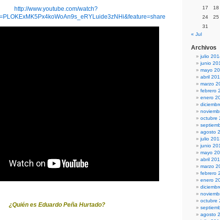
17
18
http://www.youtube.com/watch?
st=PLOKExMK5Px4koWoAn9s_eRYLuide3zNHi&feature=share
24
25
31
« Jul
Archivos
julio 20
junio 20
mayo 2
abril 20
marzo 2
febrero 
enero 2
diciemb
noviemb
octubre
septiem
agosto 
julio 20
junio 20
mayo 2
abril 20
marzo 2
febrero 
enero 2
diciemb
noviemb
octubre
¿Quién es Eduardo Peña Hurtado?
septiem
agosto 