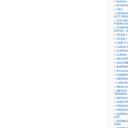
Autismo 
AYUDAN
CEC
CIENCIA
OCT 2008
COLAB
FUERA E
CONFER
ESPOL /
CPQG I 
CPQG I
CSECT 2
Cultura D
CURIOS
CURSO P
DESAFÍ
DOCUME
EMPREN
Encuent
FOMENT
HÉROES
I INVIT
Medio A
MESAS 
TÉRMINO
MÚSICA
NUEST
PROFES
PROFES
QUÍMIC
OCT
QUÍMIC
2009