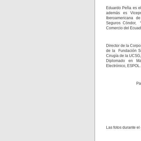
Eduardo Peña es el
además es Vicepr
Iberoamericana d
Seguros Cóndor, V
Comercio del Ecuad
Director de la Corp
de la Fundación So
Cirugía de la UCSG,
Diplomado en Ma
Electrónico, ESPOL.
Pa
Las fotos durante e