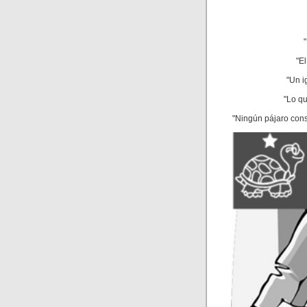
"E
"Un i
"Lo q
"Ningún pájaro cons