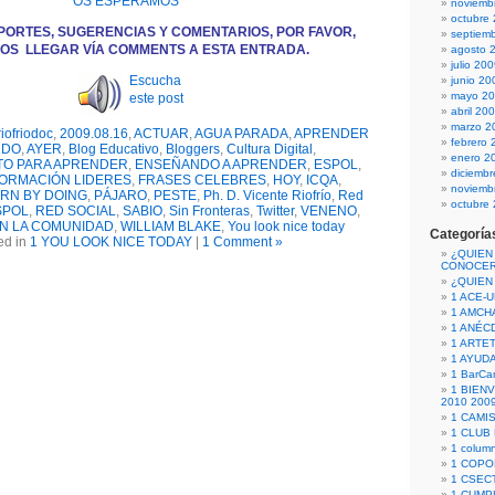
OS ESPERAMOS
noviemb
octubre
PORTES, SUGERENCIAS Y COMENTARIOS, POR FAVOR,
septiem
OS LLEGAR VÍA COMMENTS A ESTA ENTRADA.
agosto 
julio 20
Escucha
junio 20
mayo 2
este post
abril 20
marzo 2
iofriodoc
,
2009.08.16
,
ACTUAR
,
AGUA PARADA
,
APRENDER
febrero 
NDO
,
AYER
,
Blog Educativo
,
Bloggers
,
Cultura Digital
,
enero 2
TO PARA APRENDER
,
ENSEÑANDO A APRENDER
,
ESPOL
,
diciemb
ORMACIÓN LIDERES
,
FRASES CELEBRES
,
HOY
,
ICQA
,
noviemb
RN BY DOING
,
PÁJARO
,
PESTE
,
Ph. D. Vicente Riofrío
,
Red
octubre
ESPOL
,
RED SOCIAL
,
SABIO
,
Sin Fronteras
,
Twitter
,
VENENO
,
N LA COMUNIDAD
,
WILLIAM BLAKE
,
You look nice today
Categoría
ed in
1 YOU LOOK NICE TODAY
|
1 Comment »
¿QUIEN
CONOCE
¿QUIEN
1 ACE-
1 AMCH
1 ANÉC
1 ARTE
1 AYUD
1 BarCa
1 BIEN
2010 200
1 CAMI
1 CLUB
1 column
1 COPO
1 CSECT
1 CUM