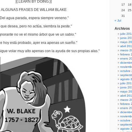
[{.LEARN BY DOING.}]
17
18
ALGUNAS FRASES DE WILLIAM BLAKE
24
25
31
"Del agua parada, espera siempre veneno."
« Jul
l que desea, pero no actúa, siembra la peste."
Archivos
julio 20
gnorante no ve el mismo árbol que ve un sabio."
junio 20
mayo 2
ue hoy está probado, ayer era apenas un sueño."
abril 20
marzo 2
igue volar muy alto apenas con la ayuda de sus propias alas."
febrero 
enero 2
diciemb
noviemb
octubre
septiem
agosto 
julio 20
junio 20
mayo 2
abril 20
marzo 2
febrero 
enero 2
diciemb
noviemb
octubre
septiem
agosto 