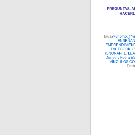
PREGUNTAS, A
HACERL
Tags:
@vriofrio
,
@vr
ENSEÑA
EMPRENDIMIEN
FACEBOOK
,
F
IGNORANTE
,
LEA
Dentro y Fuera 
VÍNCULOS CO
Post