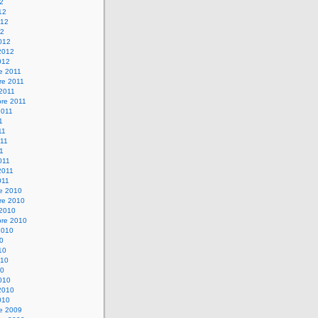
12
12
012
12
012
2012
012
e 2011
re 2011
 2011
bre 2011
2011
1
11
11
11
011
2011
011
re 2010
re 2010
 2010
bre 2010
2010
10
10
010
10
010
2010
010
re 2009