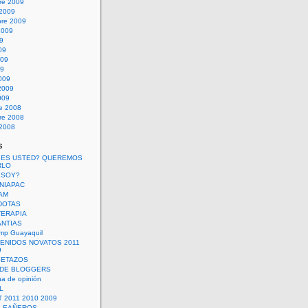
re 2009
 2009
bre 2009
2009
09
09
009
09
009
2009
009
re 2008
re 2008
 2008
s
 ES USTED? QUEREMOS
RLO
 SOY?
UNIAPAC
AM
DOTAS
TERAPIA
ANTIAS
mp Guayaquil
VENIDOS NOVATOS 2011
9
SETAZOS
 DE BLOGGERS
a de opinión
L
 2011 2010 2009
PLEAÑEROS