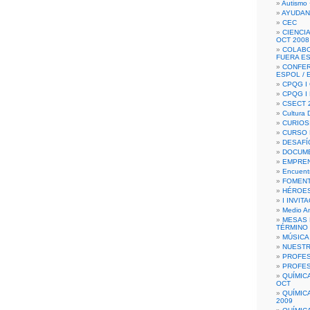
Autismo 
AYUDAN
CEC
CIENCIA
OCT 2008
COLAB
FUERA E
CONFER
ESPOL /
CPQG I 
CPQG I
CSECT 2
Cultura D
CURIOS
CURSO P
DESAFÍ
DOCUME
EMPREN
Encuent
FOMENT
HÉROES
I INVIT
Medio A
MESAS 
TÉRMINO
MÚSICA
NUEST
PROFES
PROFES
QUÍMIC
OCT
QUÍMIC
2009