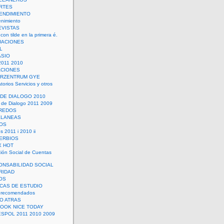
RTES
ENDIMIENTO
enimiento
EVISTAS
con tilde en la primera é.
UACIONES
L
ASIO
2011 2010
ACIONES
ERZENTRUM GYE
torios Servicios y otros
 DE DIALOGO 2010
 de Dialogo 2011 2009
CREDOS
ELANEAS
OS
s 2011 i 2010 ii
ERBIOS
X HOT
ión Social de Cuentas
ONSABILIDAD SOCIAL
RIDAD
OS
ICAS DE ESTUDIO
 recomendados
ÑO ATRAS
LOOK NICE TODAY
ESPOL 2011 2010 2009