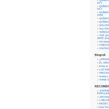
QUÍMIC
OCT
QUÍMIC
OCT
QUÍMIC
2009
QUÍMIC
QUÍMIC
SOLUCI
Soy Olí
TAREAS 
TOP QU
SEEK (eve
Uncateg
VIDEOS
VISITA
Blogroll
¿PROG
EL UNI
Entre la
LUZ GA
PROYE
revista
THINK S
RECOME
-EXPER
POPULAR
¡Abunda
1 RECURS
AIESEC
Asia Soci