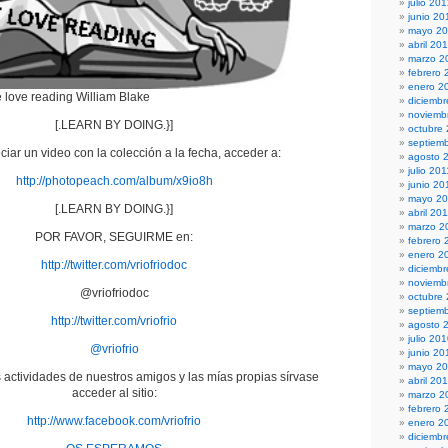
julio 20
junio 20
mayo 2
abril 20
marzo 2
febrero 
enero 2
love reading William Blake
diciembr
noviemb
[.LEARN BY DOING.}]
octubre
septiem
ciar un video con la colección a la fecha, acceder a:
agosto 
julio 201
http://photopeach.com/album/x9io8h
junio 20
mayo 20
[.LEARN BY DOING.}]
abril 20
marzo 2
POR FAVOR, SEGUIRME en:
febrero 
enero 2
http://twitter.com/vriofriodoc
diciemb
noviemb
@vriofriodoc
octubre
septiem
http://twitter.com/vriofrio
agosto 
julio 20
@vriofrio
junio 20
mayo 2
 actividades de nuestros amigos y las mías propias sírvase
abril 20
acceder al sitio:
marzo 2
febrero 
http://www.facebook.com/vriofrio
enero 2
diciemb