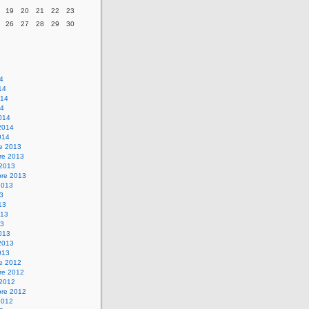
19
20
21
22
23
26
27
28
29
30
14
14
014
14
014
2014
014
re 2013
re 2013
 2013
bre 2013
2013
13
13
013
13
013
2013
013
re 2012
re 2012
 2012
bre 2012
2012