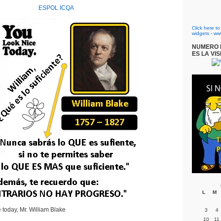
ESPOL
ICQA
Click here t
widgets
-
ww
NUMERO D
ES LA VIS
L
M
 today, Mr. William Blake
3
4
10
11