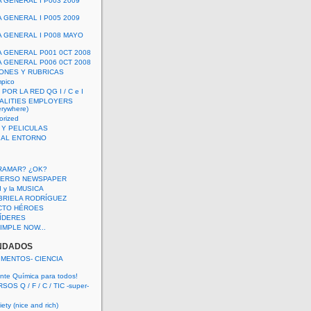
A GENERAL I P003 2009
A GENERAL I P005 2009
A GENERAL I P008 MAYO
A GENERAL P001 0CT 2008
A GENERAL P006 0CT 2008
ONES Y RUBRICAS
mpico
POR LA RED QG I / C e I
ALITIES EMPLOYERS
rywhere)
orized
 Y PELICULAS
S AL ENTORNO
RAMAR? ¿OK?
VERSO NEWSPAPER
 I y la MUSICA
BRIELA RODRÍGUEZ
CTO HÉROES
 LÍDERES
IMPLE NOW...
NDADOS
IMENTOS- CIENCIA
nte Química para todos!
OS Q / F / C / TIC -super-
ety (nice and rich)