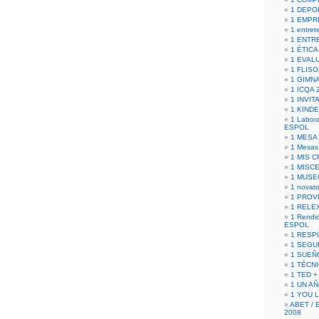
1 DEPO
1 EMPR
1 entret
1 ENTR
1 ÉTICA 
1 EVAL
1 FLISO
1 GIMN
1 ICQA 
1 INVIT
1 KIND
1 Labora
ESPOL
1 MESA
1 Mesas
1 MIS 
1 MISC
1 MUSE
1 novato
1 PROV
1 RELE
1 Rendic
ESPOL
1 RESP
1 SEGU
1 SUEÑ
1 TÉCN
1 TED +
1 UN A
1 YOU 
ABET / 
2008