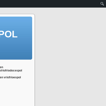
POL
en
m/riofriodocespol
n vriofrioespol