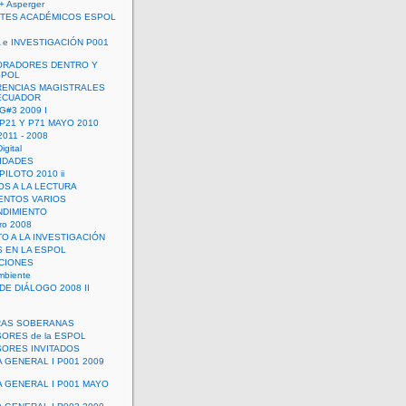
+ Asperger
TES ACADÉMICOS ESPOL
 e INVESTIGACIÓN P001
ORADORES DENTRO Y
SPOL
ENCIAS MAGISTRALES
 ECUADOR
G#3 2009 I
 P21 Y P71 MAYO 2010
011 - 2008
igital
IDADES
ILOTO 2010 ii
OS A LA LECTURA
NTOS VARIOS
DIMIENTO
ro 2008
O A LA INVESTIGACIÓN
 EN LA ESPOL
ACIONES
mbiente
DE DIÁLOGO 2008 II
RAS SOBERANAS
ORES de la ESPOL
ORES INVITADOS
A GENERAL I P001 2009
A GENERAL I P001 MAYO