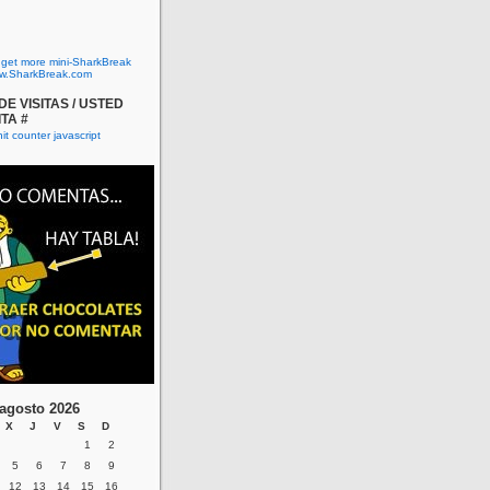
o get more mini-SharkBreak
w.SharkBreak.com
E VISITAS / USTED
ITA #
agosto 2026
X
J
V
S
D
1
2
5
6
7
8
9
12
13
14
15
16