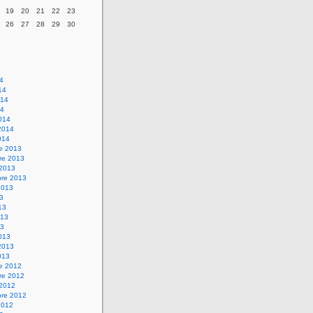
19
20
21
22
23
26
27
28
29
30
14
14
014
14
014
2014
014
re 2013
re 2013
 2013
bre 2013
2013
13
13
013
13
013
2013
013
re 2012
re 2012
 2012
bre 2012
2012