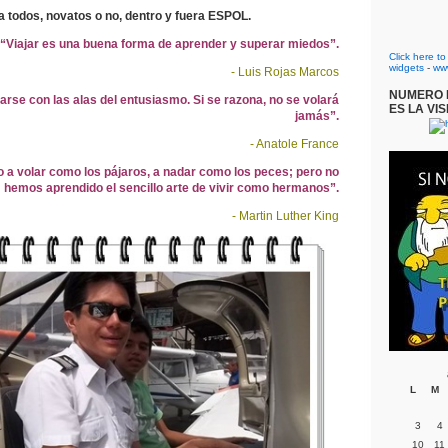
a todos, novatos o no, dentro y fuera ESPOL.
“Viajar es una buena forma de aprender y superar miedos”.
Click here t
widgets
-
ww
- Luis Rojas Marcos
NUMERO D
arse con las alas del entusiasmo. Si se razona, no se volará
ES LA VIS
jamás”.
- Anatole France
 a volar como los pájaros, a nadar como los peces; pero no
hemos aprendido el sencillo arte de vivir como hermanos”.
- Martin Luther King
L
M
3
4
10
11