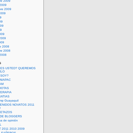
re 2009
 2009
bre 2009
2009
09
09
009
09
009
2009
009
re 2008
re 2008
 2008
s
 ES USTED? QUEREMOS
RLO
 SOY?
UNIAPAC
AM
DOTAS
TERAPIA
ANTIAS
mp Guayaquil
VENIDOS NOVATOS 2011
9
SETAZOS
 DE BLOGGERS
a de opinión
L
 2011 2010 2009
PLEAÑEROS