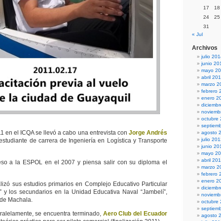
17
18
24
25
31
« Jul
Archivos
julio 20
junio 20
mayo 2
abril 20
marzo 2
febrero 
enero 2
diciemb
noviemb
octubre
septiem
11 en el ICQA se llevó a cabo una entrevista con
Jorge Andrés
agosto 
julio 20
 estudiante de carrera de Ingeniería en Logística y Transporte
junio 20
mayo 2
abril 20
so a la ESPOL en el 2007 y piensa salir con su diploma el
marzo 2
febrero 
enero 2
alizó sus estudios primarios en Complejo Educativo Particular
diciemb
” y los secundarios en la Unidad Educativa Naval “Jambelí”,
noviemb
 de Machala.
octubre
septiem
aralelamente, se encuentra terminado,
Aero Club del Ecuador
agosto 