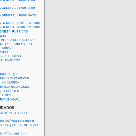
A GENERAL I P003 2009
A GENERAL I P005 2009
A GENERAL I P008 MAYO
A GENERAL P001 0CT 2008
A GENERAL P006 0CT 2008
ONES Y RUBRICAS
mpico
POR LA RED QG I / C e I
ALITIES EMPLOYERS
rywhere)
orized
 Y PELICULAS
S AL ENTORNO
RAMAR? ¿OK?
VERSO NEWSPAPER
 I y la MUSICA
BRIELA RODRÍGUEZ
CTO HÉROES
 LÍDERES
IMPLE NOW...
NDADOS
IMENTOS- CIENCIA
nte Química para todos!
OS Q / F / C / TIC -super-
ety (nice and rich)