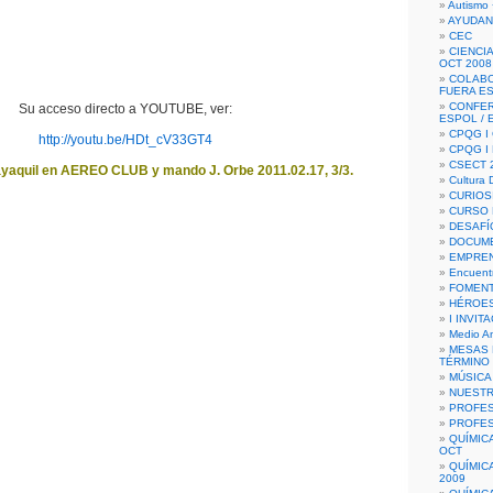
Autismo 
AYUDAN
CEC
CIENCIA
OCT 2008
COLAB
FUERA E
CONFER
Su acceso directo a YOUTUBE, ver:
ESPOL /
CPQG I 
http://youtu.be/HDt_cV33GT4
CPQG I
CSECT 2
yaquil en AEREO CLUB y mando J. Orbe 2011.02.17, 3/3.
Cultura D
CURIOS
CURSO P
DESAFÍ
DOCUME
EMPREN
Encuent
FOMENT
HÉROES
I INVIT
Medio A
MESAS 
TÉRMINO
MÚSICA
NUEST
PROFES
PROFES
QUÍMIC
OCT
QUÍMIC
2009