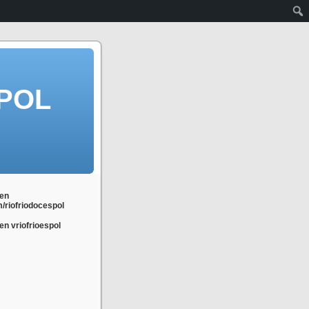
POL
en
m/riofriodocespol
n vriofrioespol