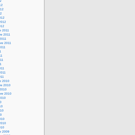
12
12
012
12
012
2012
012
e 2011
re 2011
 2011
bre 2011
2011
1
11
11
11
011
2011
011
re 2010
re 2010
 2010
bre 2010
2010
10
10
010
10
010
2010
010
re 2009