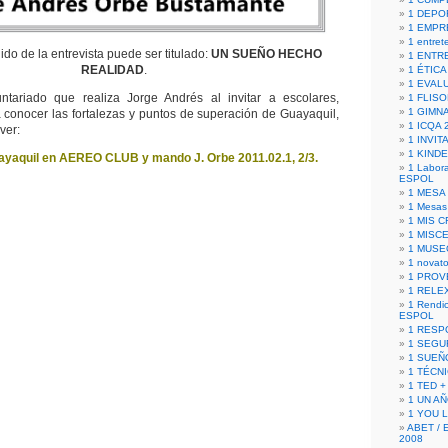
1 DEPO
1 EMPR
1 entret
do de la entrevista puede ser titulado:
UN SUEÑO HECHO
1 ENTR
REALIDAD
.
1 ÉTICA 
1 EVAL
ntariado que realiza Jorge Andrés al invitar a escolares,
1 FLISO
1 GIMN
a conocer las fortalezas y puntos de superación de Guayaquil,
1 ICQA 
ver:
1 INVIT
1 KIND
ayaquil en AEREO CLUB y mando J. Orbe 2011.02.1, 2/3.
1 Labora
ESPOL
1 MESA
1 Mesas
1 MIS 
1 MISC
1 MUSE
1 novato
1 PROV
1 RELE
1 Rendic
ESPOL
1 RESP
1 SEGU
1 SUEÑ
1 TÉCN
1 TED +
1 UN A
1 YOU 
ABET / 
2008