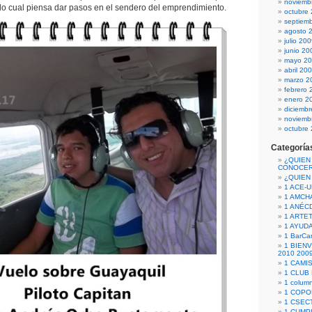
noviemb
 lo cual piensa dar pasos en el sendero del emprendimiento.
octubre
septiem
agosto 
julio 20
junio 20
mayo 2
abril 20
marzo 2
febrero 
enero 2
diciemb
noviemb
octubre
Categoría
¿QUIEN
CONOCE
¿QUIEN
1 ACE-
1 AMCH
1 ANÉC
1 ARTE
1 AYUD
1 BarCa
1 BIEN
2010 200
1 CAMI
1 CLUB
1 column
1 COPO
1 CSECT
1 CUM