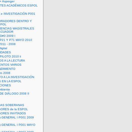
+ Asperger
TES ACADÉMICOS ESPOL
 e INVESTIGACIÓN P001
ORADORES DENTRO Y
SPOL
ENCIAS MAGISTRALES
 ECUADOR
G#3 2009 I
 P21 Y P71 MAYO 2010
011 - 2008
igital
IDADES
ILOTO 2010 ii
OS A LA LECTURA
NTOS VARIOS
DIMIENTO
ro 2008
O A LA INVESTIGACIÓN
 EN LA ESPOL
ACIONES
mbiente
DE DIÁLOGO 2008 II
RAS SOBERANAS
ORES de la ESPOL
ORES INVITADOS
A GENERAL I P001 2009
A GENERAL I P001 MAYO