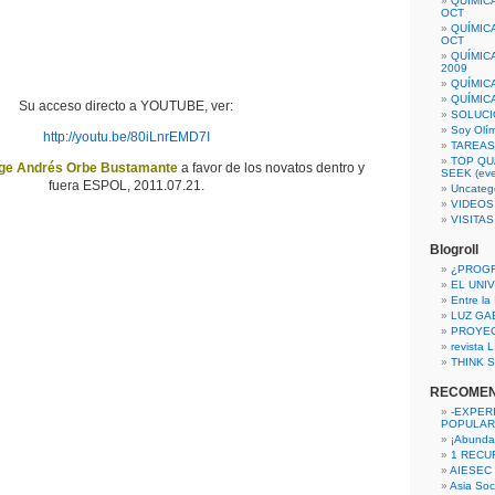
QUÍMIC
OCT
QUÍMIC
OCT
QUÍMIC
2009
QUÍMIC
QUÍMIC
Su acceso directo a YOUTUBE, ver:
SOLUCI
Soy Olí
http://youtu.be/80iLnrEMD7I
TAREAS 
TOP QU
ge Andrés Orbe Bustamante
a favor de los novatos dentro y
SEEK (eve
fuera ESPOL, 2011.07.21.
Uncateg
VIDEOS
VISITA
Blogroll
¿PROG
EL UNI
Entre la
LUZ GA
PROYE
revista
THINK S
RECOME
-EXPER
POPULAR
¡Abunda
1 RECURS
AIESEC
Asia Soci