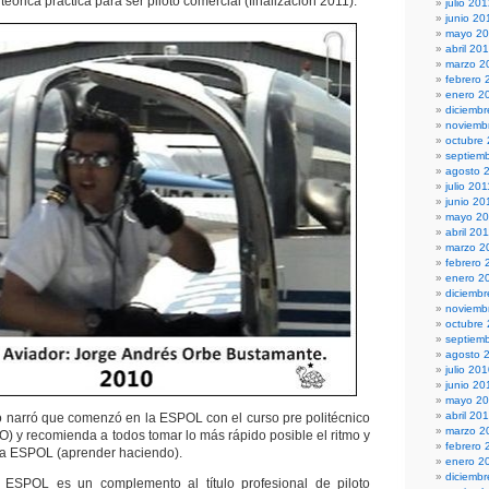
eórica práctica para ser piloto comercial (finalización 2011).
julio 20
junio 20
mayo 2
abril 20
marzo 2
febrero 
enero 2
diciembr
noviemb
octubre
septiem
agosto 
julio 201
junio 20
mayo 20
abril 20
marzo 2
febrero 
enero 2
diciemb
noviemb
octubre
septiem
agosto 
julio 20
junio 20
mayo 2
abril 20
o narró que comenzó en la ESPOL con el curso pre politécnico
marzo 2
 y recomienda a todos tomar lo más rápido posible el ritmo y
febrero 
n la ESPOL (aprender haciendo).
enero 2
diciemb
 ESPOL es un complemento al título profesional de piloto