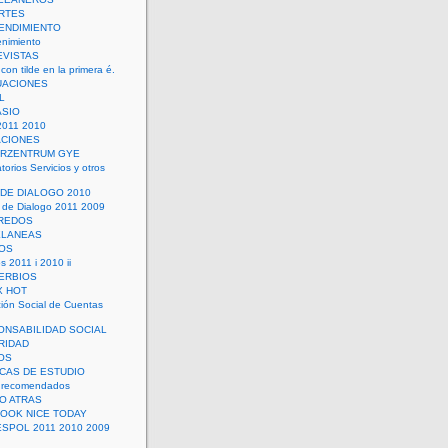
RTES
ENDIMIENTO
enimiento
EVISTAS
con tilde en la primera é.
UACIONES
L
ASIO
2011 2010
ACIONES
ERZENTRUM GYE
torios Servicios y otros
 DE DIALOGO 2010
 de Dialogo 2011 2009
CREDOS
ELANEAS
OS
s 2011 i 2010 ii
ERBIOS
X HOT
ión Social de Cuentas
ONSABILIDAD SOCIAL
RIDAD
OS
ICAS DE ESTUDIO
 recomendados
ÑO ATRAS
LOOK NICE TODAY
ESPOL 2011 2010 2009