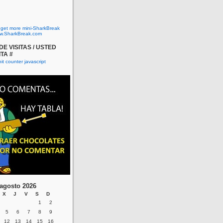
o get more mini-SharkBreak
w.SharkBreak.com
E VISITAS / USTED
ITA #
agosto 2026
X
J
V
S
D
1
2
5
6
7
8
9
12
13
14
15
16