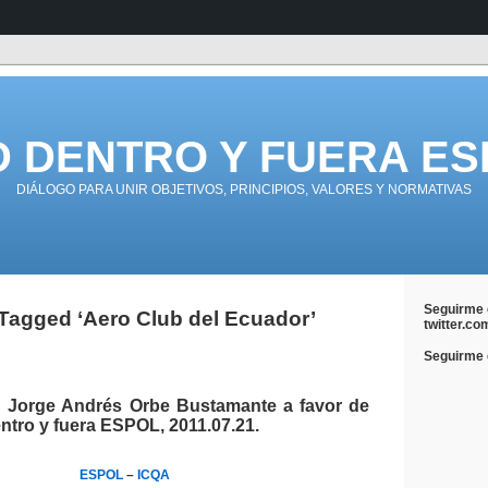
D DENTRO Y FUERA ES
DIÁLOGO PARA UNIR OBJETIVOS, PRINCIPIOS, VALORES Y NORMATIVAS
Seguirme 
Tagged ‘Aero Club del Ecuador’
twitter.co
Seguirme e
n Jorge Andrés Orbe Bustamante a favor de
ntro y fuera ESPOL, 2011.07.21.
ESPOL
–
ICQA