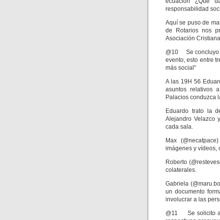
ecuación ¿Qué da
responsabilidad soci
Aquí se puso de man
de Rotarios nos p
Asociación Cristian
@10 Se concluyo que
evento, esto entre 
más social"
A las 19H 56 Eduar
asuntos relativos 
Palacios conduzca l
Eduardo trato la d
Alejandro Velazco 
cada sala.
Max (@necatpace) 
imágenes y vídeos, c
Roberto (@restevesd
colaterales.
Gabriela (@maru.bou
un documento forma
involucrar a las per
@11 Se solicito a 