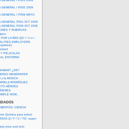
A GENERAL I P003 2009
A GENERAL I P005 2009
A GENERAL I P008 MAYO
A GENERAL P001 0CT 2008
A GENERAL P006 0CT 2008
ONES Y RUBRICAS
mpico
POR LA RED QG I / C e I
ALITIES EMPLOYERS
rywhere)
orized
 Y PELICULAS
S AL ENTORNO
RAMAR? ¿OK?
VERSO NEWSPAPER
 I y la MUSICA
BRIELA RODRÍGUEZ
CTO HÉROES
 LÍDERES
IMPLE NOW...
NDADOS
IMENTOS- CIENCIA
nte Química para todos!
OS Q / F / C / TIC -super-
ety (nice and rich)