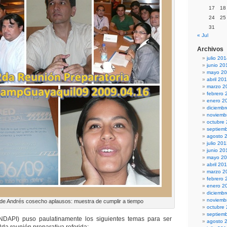
17
18
24
25
31
« Jul
Archivos
julio 20
junio 20
mayo 2
abril 20
marzo 2
febrero 
enero 2
diciemb
noviemb
octubre
septiem
agosto 
julio 20
junio 20
mayo 2
abril 20
marzo 2
febrero 
enero 2
diciemb
noviemb
o de Andrés cosecho aplausos: muestra de cumplir a tiempo
octubre
septiem
DAPI) puso paulatinamente los siguientes temas para ser
agosto 