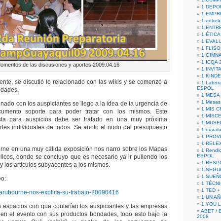
1 DEPO
1 EMPR
1 entret
1 ENTR
1 ÉTICA 
1 EVAL
1 FLISO
1 GIMN
1 ICQA 
omentos de las discusiones y aportes 2009.04.16
1 INVIT
1 KIND
 se discutió lo relacionado con las wikis y se comenzó a
1 Labora
ESPOL
idades.
1 MESA
1 Mesas
o con los auspiciantes se llego a la idea de la urgencia de
1 MIS 
umento soporte para poder tratar con los mismos. Este
1 MISC
ta para auspicios debe ser tratado en una muy próxima
1 MUSE
rtes individuales de todos. Se anoto el nudo del presupuesto
1 novato
1 PROV
1 RELE
n una muy cálida exposición nos narro sobre los Mapas
1 Rendic
ESPOL
icos, donde se concluyo que es necesario ya ir puliendo los
1 RESP
y los artículos subyacentes a los mismos.
1 SEGU
1 SUEÑ
eo:
1 TÉCN
1 TED +
rubourne-nos-explica-su-trabajo-20090416
1 UN A
1 YOU 
pacios con que contarían los auspiciantes y las empresas
ABET / 
 en el evento con sus productos bondades, todo esto bajo la
2008