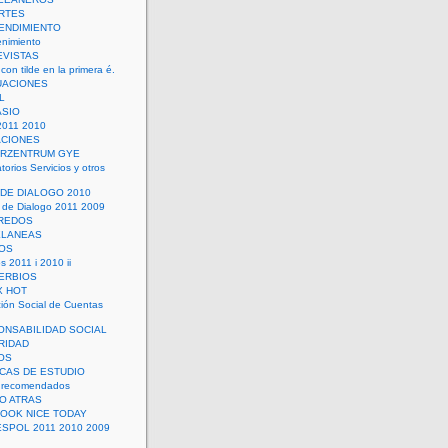
RTES
ENDIMIENTO
enimiento
EVISTAS
con tilde en la primera é.
UACIONES
L
ASIO
2011 2010
ACIONES
ERZENTRUM GYE
torios Servicios y otros
 DE DIALOGO 2010
 de Dialogo 2011 2009
CREDOS
ELANEAS
OS
s 2011 i 2010 ii
ERBIOS
X HOT
ión Social de Cuentas
ONSABILIDAD SOCIAL
RIDAD
OS
ICAS DE ESTUDIO
 recomendados
ÑO ATRAS
LOOK NICE TODAY
ESPOL 2011 2010 2009