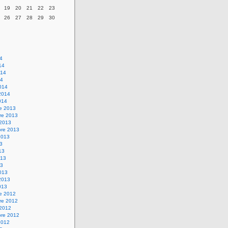
19
20
21
22
23
26
27
28
29
30
14
14
014
14
014
2014
014
re 2013
re 2013
 2013
bre 2013
2013
13
13
013
13
013
2013
013
re 2012
re 2012
 2012
bre 2012
2012