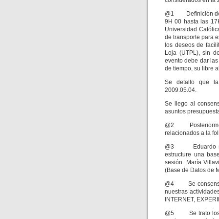
considerados en la 2
@1 Definición del 
9H 00 hasta las 17
Universidad Católic
de transporte para 
los deseos de facili
Loja (UTPL), sin d
evento debe dar las
de tiempo, su libre a
Se detallo que la
2009.05.04.
Se llego al consens
asuntos presupuestar
@2 Posteriormente 
relacionados a la fol
@3 Eduardo solici
estructure una bas
sesión. María Villa
(Base de Datos de 
@4 Se consensuó q
nuestras actividad
INTERNET, EXPERIEN
@5 Se trato los li