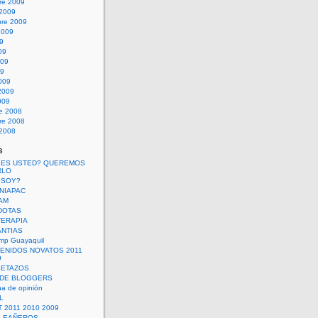
re 2009
 2009
bre 2009
2009
09
09
009
09
009
2009
009
re 2008
re 2008
 2008
s
 ES USTED? QUEREMOS
RLO
 SOY?
UNIAPAC
AM
DOTAS
TERAPIA
ANTIAS
mp Guayaquil
VENIDOS NOVATOS 2011
9
SETAZOS
 DE BLOGGERS
a de opinión
L
 2011 2010 2009
PLEAÑEROS