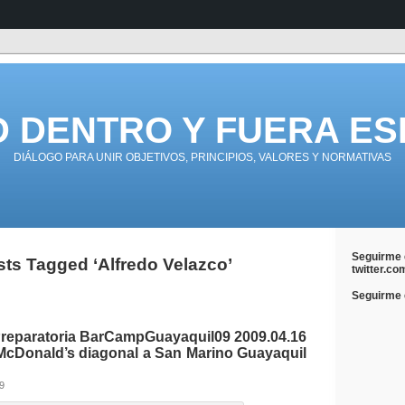
D DENTRO Y FUERA ES
DIÁLOGO PARA UNIR OBJETIVOS, PRINCIPIOS, VALORES Y NORMATIVAS
Seguirme 
ts Tagged ‘Alfredo Velazco’
twitter.co
Seguirme e
reparatoria BarCampGuayaquil09 2009.04.16
 McDonald’s diagonal a San Marino Guayaquil
09