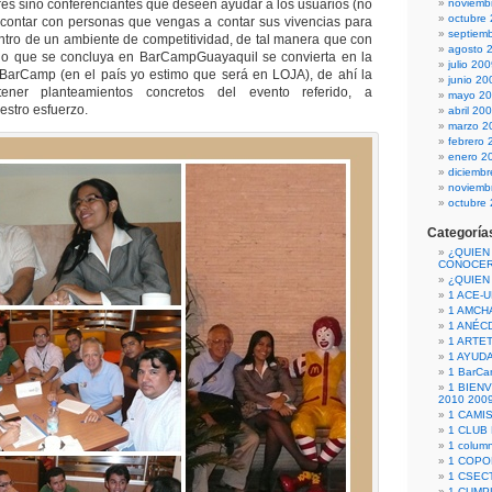
s sino conferenciantes que deseen ayudar a los usuarios (no
noviemb
octubre
 contar con personas que vengas a contar sus vivencias para
septiem
ntro de un ambiente de competitividad, de tal manera que con
agosto 
: lo que se concluya en BarCampGuayaquil se convierta en la
julio 20
 BarCamp (en el país yo estimo que será en LOJA), de ahí la
junio 20
ener planteamientos concretos del evento referido, a
mayo 2
estro esfuerzo.
abril 20
marzo 2
febrero 
enero 2
diciemb
noviemb
octubre
Categoría
¿QUIEN
CONOCE
¿QUIEN
1 ACE-
1 AMCH
1 ANÉC
1 ARTE
1 AYUD
1 BarCa
1 BIEN
2010 200
1 CAMI
1 CLUB
1 column
1 COPO
1 CSECT
1 CUM