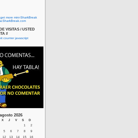
o get more mini-SharkBreak
w.SharkBreak.com
E VISITAS / USTED
ITA #
agosto 2026
X
J
V
S
D
1
2
5
6
7
8
9
12
13
14
15
16