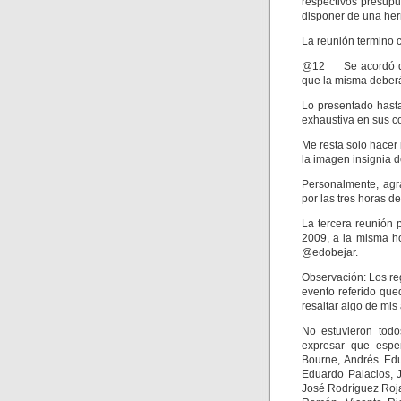
respectivos presupu
disponer de una her
La reunión termino 
@12 Se acordó que 
que la misma deberá
Lo presentado hast
exhaustiva en sus c
Me resta solo hacer 
la imagen insignia 
Personalmente, agr
por las tres horas de
La tercera reunión p
2009, a la misma h
@edobejar.
Observación: Los reg
evento referido qu
resaltar algo de mis
No estuvieron todos
expresar que espe
Bourne, Andrés Edu
Eduardo Palacios, J
José Rodríguez Roja