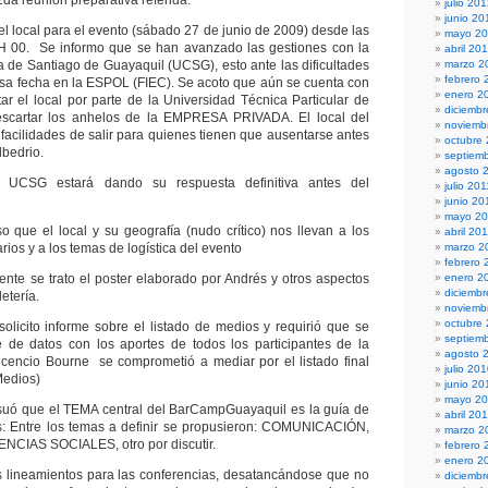
da reunión preparativa referida:
julio 20
junio 20
local para el evento (sábado 27 de junio de 2009) desde las
mayo 2
H 00. Se informo que se han avanzado las gestiones con la
abril 20
a de Santiago de Guayaquil (UCSG), esto ante las dificultades
marzo 2
febrero 
esa fecha en la ESPOL (FIEC). Se acoto que aún se cuenta con
enero 2
tar el local por parte de la Universidad Técnica Particular de
diciembr
escartar los anhelos de la EMPRESA PRIVADA. El local del
noviemb
 facilidades de salir para quienes tienen que ausentarse antes
octubre
lbedrio.
septiem
agosto 
 UCSG estará dando su respuesta definitiva antes del
julio 201
junio 20
mayo 20
o que el local y su geografía (nudo crítico) nos llevan a los
abril 20
ios y a los temas de logística del evento
marzo 2
febrero 
se trato el poster elaborado por Andrés y otros aspectos
enero 2
diciemb
letería.
noviemb
octubre
to informe sobre el listado de medios y requirió que se
septiem
e de datos con los aportes de todos los participantes de la
agosto 
vicencio Bourne se comprometió a mediar por el listado final
julio 20
Medios)
junio 20
mayo 2
ue el TEMA central del BarCampGuayaquil es la guía de
abril 20
es: Entre los temas a definir se propusieron: COMUNICACIÓN,
marzo 2
CIAS SOCIALES, otro por discutir.
febrero 
enero 2
neamientos para las conferencias, desatancándose que no
diciemb