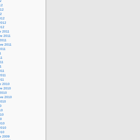
12
12
012
12
012
2012
012
e 2011
re 2011
 2011
bre 2011
2011
1
11
11
11
011
2011
011
re 2010
re 2010
 2010
bre 2010
2010
10
10
010
10
010
2010
010
re 2009