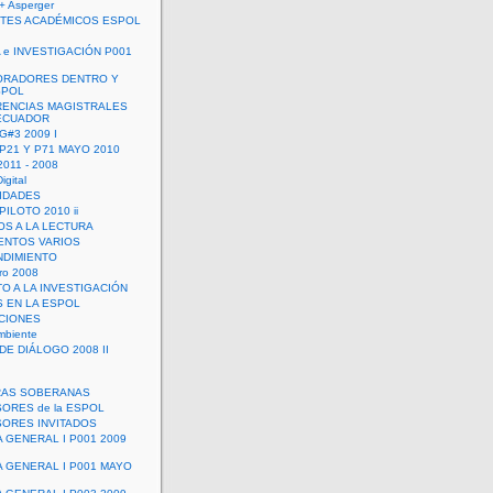
+ Asperger
TES ACADÉMICOS ESPOL
 e INVESTIGACIÓN P001
ORADORES DENTRO Y
SPOL
ENCIAS MAGISTRALES
 ECUADOR
G#3 2009 I
 P21 Y P71 MAYO 2010
011 - 2008
igital
IDADES
ILOTO 2010 ii
OS A LA LECTURA
NTOS VARIOS
DIMIENTO
ro 2008
O A LA INVESTIGACIÓN
 EN LA ESPOL
ACIONES
mbiente
DE DIÁLOGO 2008 II
RAS SOBERANAS
ORES de la ESPOL
ORES INVITADOS
A GENERAL I P001 2009
A GENERAL I P001 MAYO