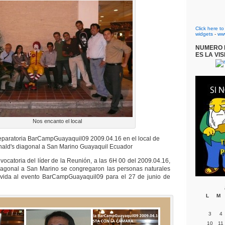
Click here t
widgets
-
ww
NUMERO D
ES LA VIS
Nos encanto el local
paratoria BarCampGuayaquil09 2009.04.16 en el local de
ald's diagonal a San Marino Guayaquil Ecuador
vocatoria del líder de la Reunión, a las 6H 00 del 2009.04.16,
iagonal a San Marino se congregaron las personas naturales
 vida al evento BarCampGuayaquil09 para el 27 de junio de
L
M
3
4
10
11