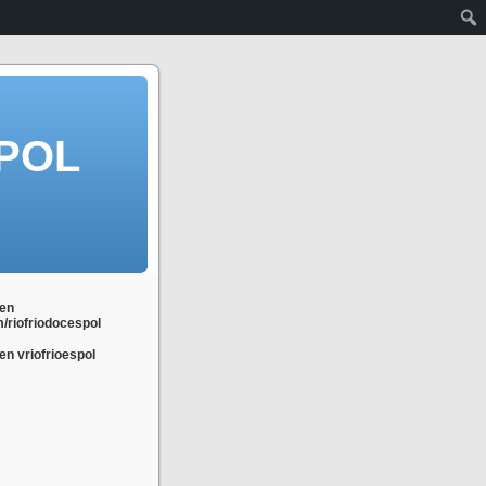
POL
en
m/riofriodocespol
n vriofrioespol