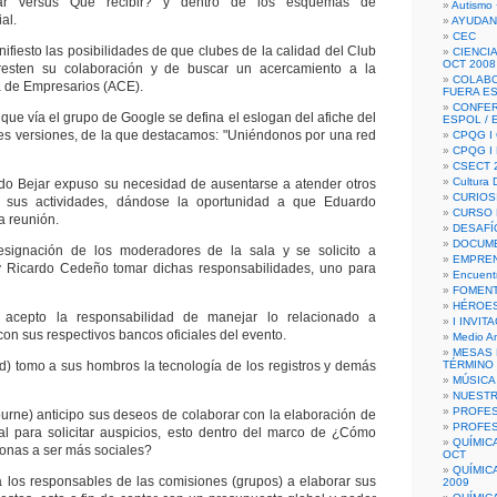
r versus Qué recibir? y dentro de los esquemas de
Autismo 
al.
AYUDAN
CEC
ifiesto las posibilidades de que clubes de la calidad del Club
CIENCIA
OCT 2008
resten su colaboración y de buscar un acercamiento a la
COLAB
a de Empresarios (ACE).
FUERA E
CONFER
 vía el grupo de Google se defina el eslogan del afiche del
ESPOL /
tres versiones, de la que destacamos: "Uniéndonos por una red
CPQG I 
CPQG I
CSECT 2
Cultura D
do Bejar expuso su necesidad de ausentarse a atender otros
CURIOS
a sus actividades, dándose la oportunidad a que Eduardo
CURSO P
a reunión.
DESAFÍ
DOCUME
esignación de los moderadores de la sala y se solicito a
EMPREN
y Ricardo Cedeño tomar dichas responsabilidades, uno para
Encuent
FOMENT
HÉROES
acepto la responsabilidad de manejar lo relacionado a
I INVIT
on sus respectivos bancos oficiales del evento.
Medio A
MESAS 
) tomo a sus hombros la tecnología de los registros y demás
TÉRMINO
MÚSICA
NUEST
PROFES
rne) anticipo sus deseos de colaborar con la elaboración de
PROFES
l para solicitar auspicios, esto dentro del marco de ¿Cómo
QUÍMIC
sonas a ser más sociales?
OCT
QUÍMIC
los responsables de las comisiones (grupos) a elaborar sus
2009