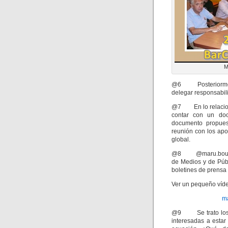
M
@6 Posteriormente,
delegar responsabil
@7 En lo relacionad
contar con un doc
documento propues
reunión con los apo
global.
@8 @maru.bourne e
de Medios y de Públ
boletines de prensa 
Ver un pequeño víd
ma
@9 Se trato los es
interesadas a estar