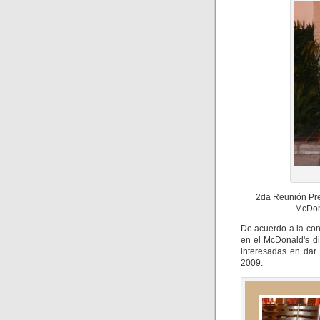
2da Reunión Pre
McDon
De acuerdo a la con
en el McDonald's d
interesadas en dar
2009.