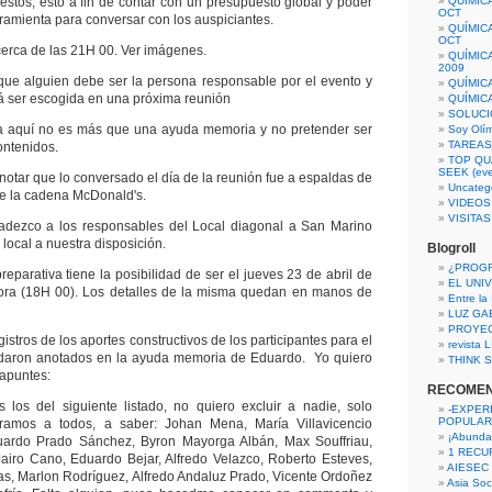
estos, esto a fin de contar con un presupuesto global y poder
QUÍMIC
OCT
ramienta para conversar con los auspiciantes.
QUÍMIC
OCT
cerca de las 21H 00. Ver imágenes.
QUÍMIC
2009
alguien debe ser la persona responsable por el evento y
QUÍMIC
 ser escogida en una próxima reunión
QUÍMIC
SOLUCI
a aquí no es más que una ayuda memoria y no pretender ser
Soy Olí
TAREAS 
ontenidos.
TOP QU
SEEK (eve
notar que lo conversado el día de la reunión fue a espaldas de
Uncateg
de la cadena McDonald's.
VIDEOS
VISITA
adezco a los responsables del Local diagonal a San Marino
 local a nuestra disposición.
Blogroll
¿PROG
reparativa tiene la posibilidad de ser el jueves 23 de abril de
EL UNI
ora (18H 00). Los detalles de la misma quedan en manos de
Entre la
LUZ GA
PROYE
istros de los aportes constructivos de los participantes para el
revista
edaron anotados en la ayuda memoria de Eduardo. Yo quiero
THINK S
 apuntes:
RECOME
 los del siguiente listado, no quiero excluir a nadie, solo
-EXPER
POPULAR
ramos a todos, a saber: Johan Mena, María Villavicencio
¡Abunda
ardo Prado Sánchez, Byron Mayorga Albán, Max Souffriau,
1 RECURS
airo Cano, Eduardo Bejar, Alfredo Velazco, Roberto Esteves,
AIESEC
s, Marlon Rodríguez, Alfredo Andaluz Prado, Vicente Ordoñez
Asia Soci