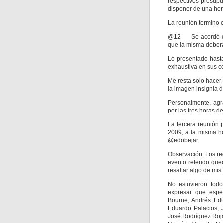
respectivos presupu
disponer de una her
La reunión termino 
@12 Se acordó que 
que la misma deberá
Lo presentado hast
exhaustiva en sus c
Me resta solo hacer 
la imagen insignia 
Personalmente, agr
por las tres horas de
La tercera reunión p
2009, a la misma h
@edobejar.
Observación: Los reg
evento referido qu
resaltar algo de mis
No estuvieron todos
expresar que espe
Bourne, Andrés Edu
Eduardo Palacios, J
José Rodríguez Roja