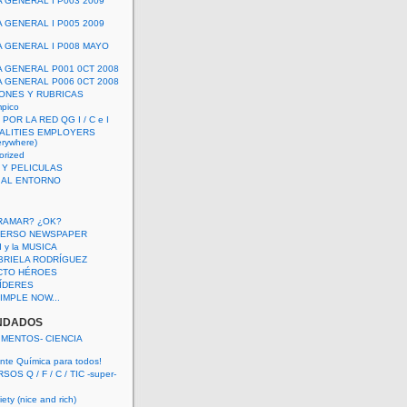
A GENERAL I P003 2009
A GENERAL I P005 2009
A GENERAL I P008 MAYO
A GENERAL P001 0CT 2008
A GENERAL P006 0CT 2008
ONES Y RUBRICAS
mpico
POR LA RED QG I / C e I
ALITIES EMPLOYERS
rywhere)
orized
 Y PELICULAS
S AL ENTORNO
RAMAR? ¿OK?
VERSO NEWSPAPER
 I y la MUSICA
BRIELA RODRÍGUEZ
CTO HÉROES
 LÍDERES
IMPLE NOW...
NDADOS
IMENTOS- CIENCIA
nte Química para todos!
OS Q / F / C / TIC -super-
ety (nice and rich)