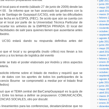
da reunión preparativa referida:
julio 20
junio 20
local para el evento (sábado 27 de junio de 2009) desde las
mayo 2
H 00. Se informo que se han avanzado las gestiones con la
abril 20
a de Santiago de Guayaquil (UCSG), esto ante las dificultades
marzo 2
febrero 
esa fecha en la ESPOL (FIEC). Se acoto que aún se cuenta con
enero 2
tar el local por parte de la Universidad Técnica Particular de
diciembr
escartar los anhelos de la EMPRESA PRIVADA. El local del
noviemb
 facilidades de salir para quienes tienen que ausentarse antes
octubre
lbedrio.
septiem
agosto 
 UCSG estará dando su respuesta definitiva antes del
julio 201
junio 20
mayo 20
o que el local y su geografía (nudo crítico) nos llevan a los
abril 20
ios y a los temas de logística del evento
marzo 2
febrero 
se trato el poster elaborado por Andrés y otros aspectos
enero 2
diciemb
letería.
noviemb
octubre
to informe sobre el listado de medios y requirió que se
septiem
e de datos con los aportes de todos los participantes de la
agosto 
vicencio Bourne se comprometió a mediar por el listado final
julio 20
Medios)
junio 20
mayo 2
ue el TEMA central del BarCampGuayaquil es la guía de
abril 20
es: Entre los temas a definir se propusieron: COMUNICACIÓN,
marzo 2
CIAS SOCIALES, otro por discutir.
febrero 
enero 2
neamientos para las conferencias, desatancándose que no
diciemb