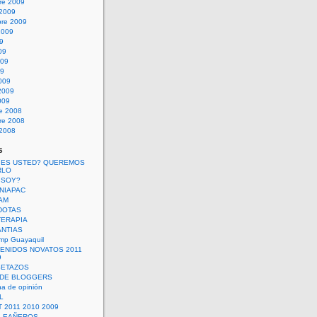
re 2009
 2009
bre 2009
2009
09
09
009
09
009
2009
009
re 2008
re 2008
 2008
s
 ES USTED? QUEREMOS
RLO
 SOY?
UNIAPAC
AM
DOTAS
TERAPIA
ANTIAS
mp Guayaquil
VENIDOS NOVATOS 2011
9
SETAZOS
 DE BLOGGERS
a de opinión
L
 2011 2010 2009
PLEAÑEROS