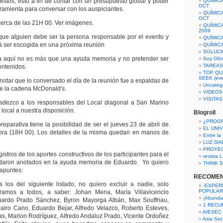
estos, esto a fin de contar con un presupuesto global y poder
QUÍMIC
OCT
ramienta para conversar con los auspiciantes.
QUÍMIC
OCT
cerca de las 21H 00. Ver imágenes.
QUÍMIC
2009
alguien debe ser la persona responsable por el evento y
QUÍMIC
 ser escogida en una próxima reunión
QUÍMIC
SOLUCI
a aquí no es más que una ayuda memoria y no pretender ser
Soy Olí
TAREAS 
ontenidos.
TOP QU
SEEK (eve
notar que lo conversado el día de la reunión fue a espaldas de
Uncateg
de la cadena McDonald's.
VIDEOS
VISITA
adezco a los responsables del Local diagonal a San Marino
 local a nuestra disposición.
Blogroll
¿PROG
reparativa tiene la posibilidad de ser el jueves 23 de abril de
EL UNI
ora (18H 00). Los detalles de la misma quedan en manos de
Entre la
LUZ GA
PROYE
istros de los aportes constructivos de los participantes para el
revista
edaron anotados en la ayuda memoria de Eduardo. Yo quiero
THINK S
 apuntes:
RECOME
 los del siguiente listado, no quiero excluir a nadie, solo
-EXPER
POPULAR
ramos a todos, a saber: Johan Mena, María Villavicencio
¡Abunda
ardo Prado Sánchez, Byron Mayorga Albán, Max Souffriau,
1 RECURS
airo Cano, Eduardo Bejar, Alfredo Velazco, Roberto Esteves,
AIESEC
s, Marlon Rodríguez, Alfredo Andaluz Prado, Vicente Ordoñez
Asia Soci