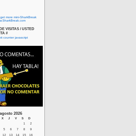
o get more mini-SharkBreak
w.SharkBreak.com
E VISITAS / USTED
ITA #
agosto 2026
X
J
V
S
D
1
2
5
6
7
8
9
12
13
14
15
16