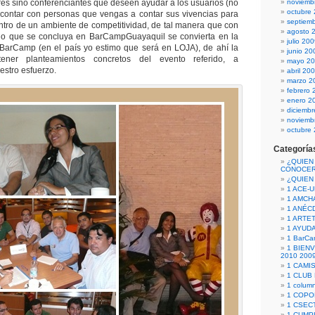
s sino conferenciantes que deseen ayudar a los usuarios (no
noviemb
octubre
 contar con personas que vengas a contar sus vivencias para
septiem
ntro de un ambiente de competitividad, de tal manera que con
agosto 
: lo que se concluya en BarCampGuayaquil se convierta en la
julio 20
 BarCamp (en el país yo estimo que será en LOJA), de ahí la
junio 20
ener planteamientos concretos del evento referido, a
mayo 2
estro esfuerzo.
abril 20
marzo 2
febrero 
enero 2
diciemb
noviemb
octubre
Categoría
¿QUIEN
CONOCE
¿QUIEN
1 ACE-
1 AMCH
1 ANÉC
1 ARTE
1 AYUD
1 BarCa
1 BIEN
2010 200
1 CAMI
1 CLUB
1 column
1 COPO
1 CSECT
1 CUM