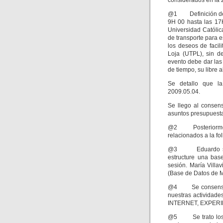
considerados en la 2
@1 Definición del 
9H 00 hasta las 17
Universidad Católic
de transporte para 
los deseos de facili
Loja (UTPL), sin d
evento debe dar las
de tiempo, su libre a
Se detallo que la
2009.05.04.
Se llego al consens
asuntos presupuestar
@2 Posteriormente 
relacionados a la fol
@3 Eduardo solici
estructure una bas
sesión. María Villa
(Base de Datos de 
@4 Se consensuó q
nuestras actividad
INTERNET, EXPERIEN
@5 Se trato los li