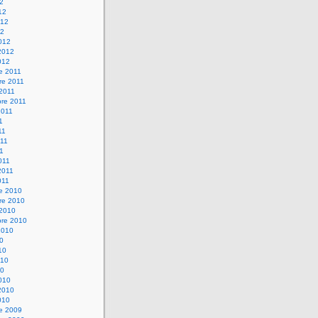
12
12
012
12
012
2012
012
e 2011
re 2011
 2011
bre 2011
2011
1
11
11
11
011
2011
011
re 2010
re 2010
 2010
bre 2010
2010
10
10
010
10
010
2010
010
re 2009