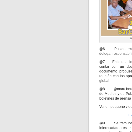
M
@6 Posteriormente,
delegar responsabil
@7 En lo relacionad
contar con un doc
documento propues
reunión con los apo
global.
@8 @maru.bourne e
de Medios y de Públ
boletines de prensa 
Ver un pequeño víd
ma
@9 Se trato los es
interesadas a estar