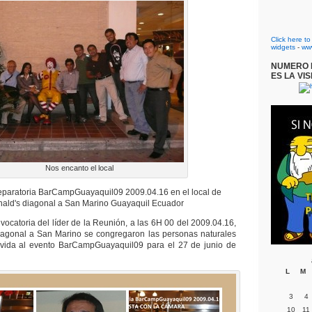
Click here t
widgets
-
ww
NUMERO D
ES LA VIS
Nos encanto el local
paratoria BarCampGuayaquil09 2009.04.16 en el local de
ald's diagonal a San Marino Guayaquil Ecuador
vocatoria del líder de la Reunión, a las 6H 00 del 2009.04.16,
iagonal a San Marino se congregaron las personas naturales
 vida al evento BarCampGuayaquil09 para el 27 de junio de
L
M
3
4
10
11