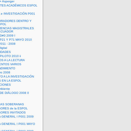
+ Asperger
TES ACADÉMICOS ESPOL
 e INVESTIGACIÓN P001
ORADORES DENTRO Y
SPOL
ENCIAS MAGISTRALES
 ECUADOR
G#3 2009 I
 P21 Y P71 MAYO 2010
011 - 2008
igital
IDADES
ILOTO 2010 ii
OS A LA LECTURA
NTOS VARIOS
DIMIENTO
ro 2008
O A LA INVESTIGACIÓN
 EN LA ESPOL
ACIONES
mbiente
DE DIÁLOGO 2008 II
RAS SOBERANAS
ORES de la ESPOL
ORES INVITADOS
A GENERAL I P001 2009
A GENERAL I P001 MAYO