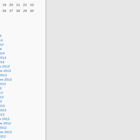
19
20
21
22
23
26
27
28
29
30
14
14
014
14
014
2014
014
re 2013
re 2013
 2013
bre 2013
2013
13
13
013
13
013
2013
013
re 2012
re 2012
 2012
bre 2012
2012