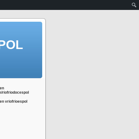
POL
en
m/riofriodocespol
n vriofrioespol