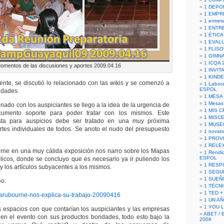
1 DEPO
1 EMPR
1 entret
1 ENTR
1 ÉTICA 
1 EVAL
1 FLISO
1 GIMN
1 ICQA 
omentos de las discusiones y aportes 2009.04.16
1 INVIT
1 KIND
 se discutió lo relacionado con las wikis y se comenzó a
1 Labora
ESPOL
idades.
1 MESA
1 Mesas
o con los auspiciantes se llego a la idea de la urgencia de
1 MIS 
umento soporte para poder tratar con los mismos. Este
1 MISC
ta para auspicios debe ser tratado en una muy próxima
1 MUSE
rtes individuales de todos. Se anoto el nudo del presupuesto
1 novato
1 PROV
1 RELE
n una muy cálida exposición nos narro sobre los Mapas
1 Rendic
ESPOL
icos, donde se concluyo que es necesario ya ir puliendo los
1 RESP
y los artículos subyacentes a los mismos.
1 SEGU
1 SUEÑ
eo:
1 TÉCN
1 TED +
rubourne-nos-explica-su-trabajo-20090416
1 UN A
1 YOU 
pacios con que contarían los auspiciantes y las empresas
ABET / 
 en el evento con sus productos bondades, todo esto bajo la
2008