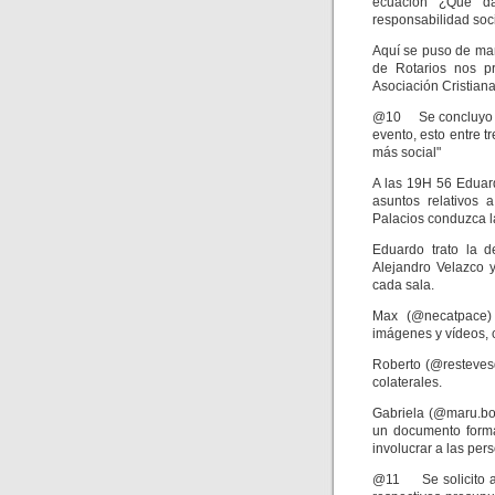
ecuación ¿Qué da
responsabilidad soci
Aquí se puso de man
de Rotarios nos p
Asociación Cristian
@10 Se concluyo que
evento, esto entre 
más social"
A las 19H 56 Eduar
asuntos relativos 
Palacios conduzca l
Eduardo trato la d
Alejandro Velazco 
cada sala.
Max (@necatpace) 
imágenes y vídeos, c
Roberto (@restevesd
colaterales.
Gabriela (@maru.bou
un documento forma
involucrar a las per
@11 Se solicito a 