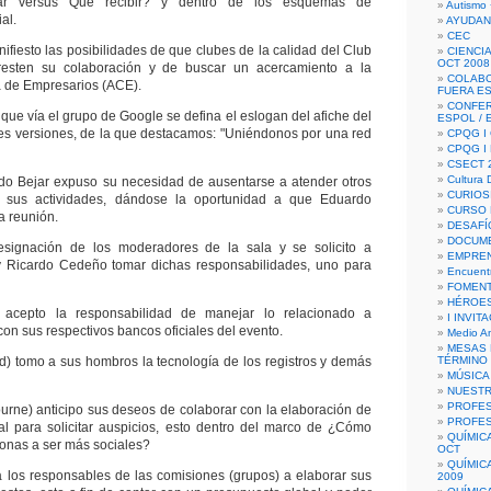
r versus Qué recibir? y dentro de los esquemas de
Autismo 
al.
AYUDAN
CEC
ifiesto las posibilidades de que clubes de la calidad del Club
CIENCIA
OCT 2008
resten su colaboración y de buscar un acercamiento a la
COLAB
a de Empresarios (ACE).
FUERA E
CONFER
 vía el grupo de Google se defina el eslogan del afiche del
ESPOL /
tres versiones, de la que destacamos: "Uniéndonos por una red
CPQG I 
CPQG I
CSECT 2
Cultura D
do Bejar expuso su necesidad de ausentarse a atender otros
CURIOS
a sus actividades, dándose la oportunidad a que Eduardo
CURSO P
a reunión.
DESAFÍ
DOCUME
esignación de los moderadores de la sala y se solicito a
EMPREN
y Ricardo Cedeño tomar dichas responsabilidades, uno para
Encuent
FOMENT
HÉROES
acepto la responsabilidad de manejar lo relacionado a
I INVIT
on sus respectivos bancos oficiales del evento.
Medio A
MESAS 
) tomo a sus hombros la tecnología de los registros y demás
TÉRMINO
MÚSICA
NUEST
PROFES
rne) anticipo sus deseos de colaborar con la elaboración de
PROFES
l para solicitar auspicios, esto dentro del marco de ¿Cómo
QUÍMIC
sonas a ser más sociales?
OCT
QUÍMIC
los responsables de las comisiones (grupos) a elaborar sus
2009