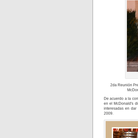
2da Reunión Pre
McDon
De acuerdo a la con
en el McDonald's d
interesadas en dar
2009.