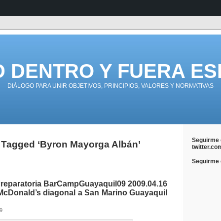
D DENTRO Y FUERA ES
DIÁLOGO PARA UNIR OBJETIVOS, PRINCIPIOS, VALORES Y NORMATIVAS
Seguirme 
 Tagged ‘Byron Mayorga Albán’
twitter.co
Seguirme e
reparatoria BarCampGuayaquil09 2009.04.16
 McDonald’s diagonal a San Marino Guayaquil
09