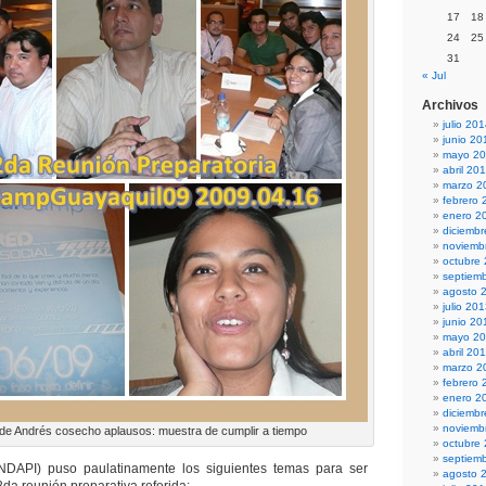
17
18
24
25
31
« Jul
Archivos
julio 20
junio 20
mayo 2
abril 20
marzo 2
febrero 
enero 2
diciemb
noviemb
octubre
septiem
agosto 
julio 20
junio 20
mayo 2
abril 20
marzo 2
febrero 
enero 2
diciemb
noviemb
o de Andrés cosecho aplausos: muestra de cumplir a tiempo
octubre
septiem
DAPI) puso paulatinamente los siguientes temas para ser
agosto 