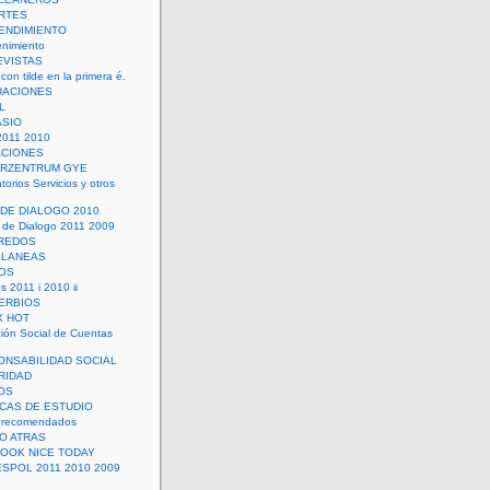
RTES
ENDIMIENTO
enimiento
EVISTAS
con tilde en la primera é.
UACIONES
L
ASIO
2011 2010
ACIONES
ERZENTRUM GYE
torios Servicios y otros
 DE DIALOGO 2010
 de Dialogo 2011 2009
CREDOS
ELANEAS
OS
s 2011 i 2010 ii
ERBIOS
X HOT
ión Social de Cuentas
ONSABILIDAD SOCIAL
RIDAD
OS
ICAS DE ESTUDIO
 recomendados
ÑO ATRAS
LOOK NICE TODAY
ESPOL 2011 2010 2009