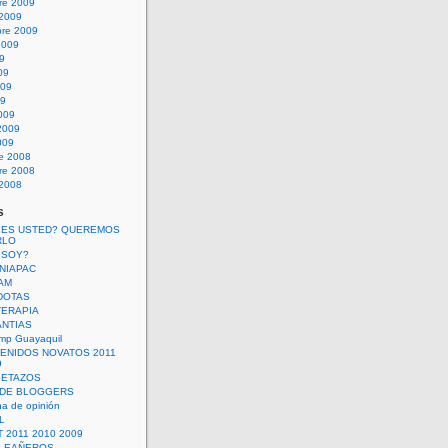
re 2009
 2009
bre 2009
2009
09
09
009
09
009
2009
009
re 2008
re 2008
 2008
s
 ES USTED? QUEREMOS
RLO
 SOY?
UNIAPAC
AM
DOTAS
TERAPIA
ANTIAS
mp Guayaquil
VENIDOS NOVATOS 2011
9
SETAZOS
 DE BLOGGERS
a de opinión
L
 2011 2010 2009
PLEAÑEROS