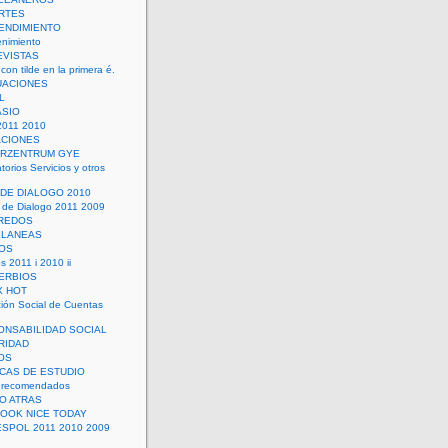
RTES
ENDIMIENTO
enimiento
EVISTAS
con tilde en la primera é.
UACIONES
L
ASIO
2011 2010
ACIONES
ERZENTRUM GYE
torios Servicios y otros
 DE DIALOGO 2010
 de Dialogo 2011 2009
CREDOS
ELANEAS
OS
s 2011 i 2010 ii
ERBIOS
X HOT
ión Social de Cuentas
ONSABILIDAD SOCIAL
RIDAD
OS
ICAS DE ESTUDIO
 recomendados
ÑO ATRAS
LOOK NICE TODAY
ESPOL 2011 2010 2009