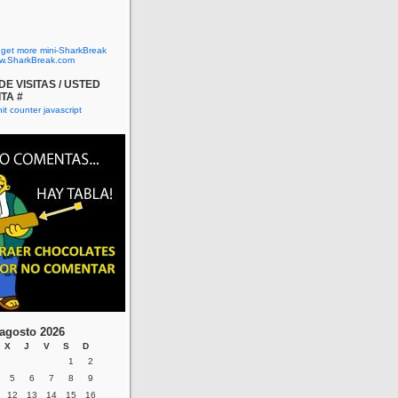
o get more mini-SharkBreak
w.SharkBreak.com
E VISITAS / USTED
ITA #
agosto 2026
X
J
V
S
D
1
2
5
6
7
8
9
12
13
14
15
16