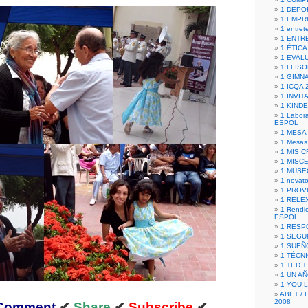
1 DEPO
1 EMPR
1 entret
1 ENTR
1 ÉTICA 
1 EVAL
1 FLISO
1 GIMN
1 ICQA 
1 INVIT
1 KIND
1 Labora
ESPOL
1 MESA
1 Mesas
1 MIS 
1 MISC
1 MUSE
1 novato
1 PROV
1 RELE
1 Rendic
ESPOL
1 RESP
1 SEGU
1 SUEÑ
1 TÉCN
1 TED +
1 UN A
1 YOU 
ABET / 
2008
Comment
✔
Share
✔
Subscribe
✔