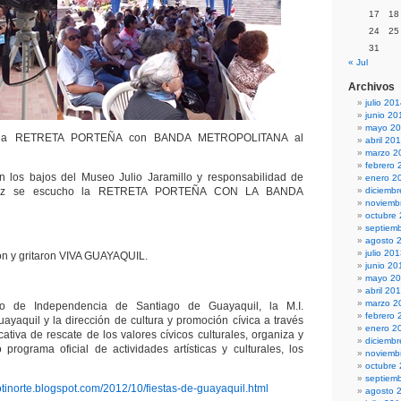
17
18
24
25
31
« Jul
Archivos
julio 20
junio 20
mayo 2
 la RETRETA PORTEÑA con BANDA METROPOLITANA al
abril 20
marzo 2
febrero 
 los bajos del Museo Julio Jaramillo y responsabilidad de
enero 2
uiz se escucho la RETRETA PORTEÑA CON LA BANDA
diciemb
noviemb
octubre
septiem
agosto 
julio 20
ron y gritaron VIVA GUAYAQUIL.
junio 20
mayo 2
abril 20
marzo 2
io de Independencia de Santiago de Guayaquil, la M.I.
febrero 
ayaquil y la dirección de cultura y promoción cívica a través
enero 2
tiva de rescate de los valores cívicos culturales, organiza y
diciemb
 programa oficial de actividades artísticas y culturales, los
noviemb
octubre
septiem
notinorte.blogspot.com/2012/10/fiestas-de-guayaquil.html
agosto 