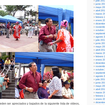
julio 20
junio 20
mayo 2
abril 20
marzo 2
febrero 
enero 2
diciembr
noviemb
octubre
septiem
agosto 
julio 201
junio 20
mayo 20
abril 20
marzo 2
febrero 
enero 2
diciemb
noviemb
octubre
septiem
agosto 
julio 20
junio 20
mayo 2
abril 20
marzo 2
febrero 
enero 2
diciemb
eden ser apreciados y bajados de la siguiente lista de vídeos,