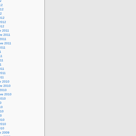
12
12
012
12
012
2012
012
e 2011
re 2011
 2011
bre 2011
2011
1
11
11
11
011
2011
011
re 2010
re 2010
 2010
bre 2010
2010
10
10
010
10
010
2010
010
re 2009