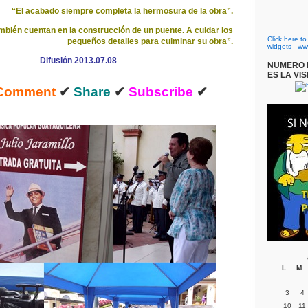
“El acabado siempre completa la hermosura de la obra”.
ambién cuentan en la construcción de un puente. A cuidar los
Click here t
pequeños detalles para culminar su obra”.
widgets
-
ww
Difusión 2013.07.08
NUMERO D
ES LA VIS
Comment
✔
Share
✔
Subscribe
✔
L
M
3
4
10
11