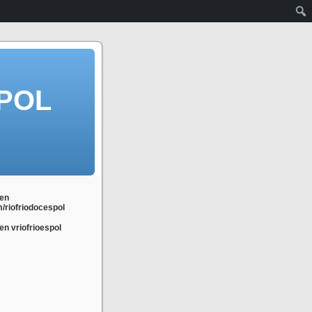
POL
en
m/riofriodocespol
n vriofrioespol