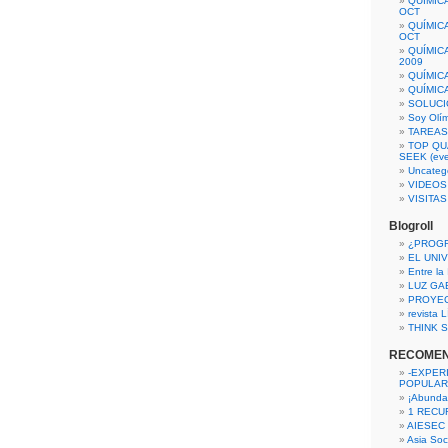
QUÍMIC
OCT
QUÍMIC
OCT
QUÍMIC
2009
QUÍMIC
QUÍMIC
SOLUCI
Soy Olí
TAREAS 
TOP QU
SEEK (eve
Uncateg
VIDEOS
VISITA
Blogroll
¿PROG
EL UNI
Entre la
LUZ GA
PROYE
revista
THINK S
RECOME
-EXPER
POPULAR
¡Abunda
1 RECURS
AIESEC
Asia Soci