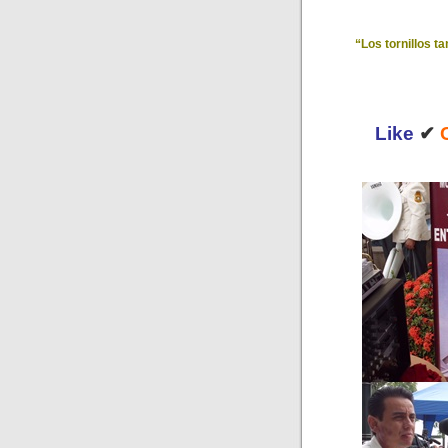
“Los tornillos t
Like
✔