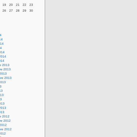
19
20
21
22
23
26
27
28
29
30
14
14
014
14
014
2014
014
re 2013
re 2013
 2013
bre 2013
2013
13
13
013
13
013
2013
013
re 2012
re 2012
 2012
bre 2012
2012