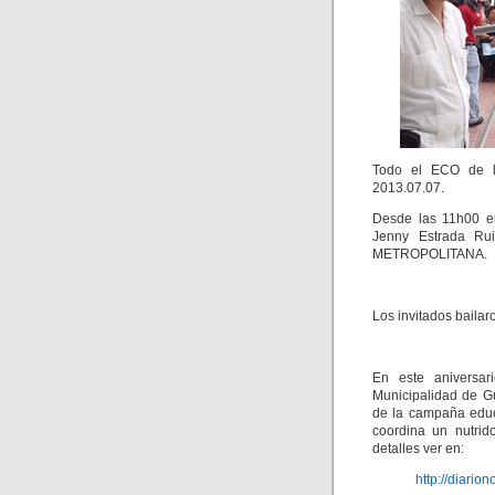
Todo el ECO de
2013.07.07.
Desde las 11h00 en
Jenny Estrada R
METROPOLITANA.
Los invitados baila
En este aniversar
Municipalidad de Gu
de la campaña educa
coordina un nutrido
detalles ver en:
http://diario