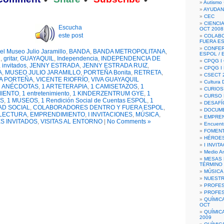
Autismo 
AYUDAN
CEC
CIENCIA
Escucha
OCT 2008
este post
COLAB
FUERA E
CONFER
el Museo Julio Jaramillo
,
BANDA
,
BANDA METROPOLITANA
,
ESPOL /
R
,
gritar
,
GUAYAQUIL
,
Independencia
,
INDEPENDENCIA DE
CPQG I 
,
invitados
,
JENNY ESTRADA
,
JENNY ESTRADA RUIZ
,
CPQG I
A
,
MUSEO JULIO JARAMILLO
,
PORTEÑA Bonita
,
RETRETA
,
CSECT 2
A PORTEÑA
,
VICENTE RIOFRÍO
,
VIVA GUAYAQUIL
Cultura D
1 ANÉCDOTAS
,
1 ARTETERAPIA
,
1 CAMISETAZOS
,
1
CURIOS
IENTO
,
1 entretenimiento
,
1 KINDERZENTRUM GYE
,
1
CURSO P
S
,
1 MUSEOS
,
1 Rendición Social de Cuentas ESPOL
,
1
DESAFÍ
AD SOCIAL
,
COLABORADORES DENTRO Y FUERA ESPOL
,
DOCUME
 LECTURA
,
EMPRENDIMIENTO
,
I INVITACIONES
,
MÚSICA
,
EMPREN
S INVITADOS
,
VISITAS AL ENTORNO
|
No Comments »
Encuent
FOMENT
HÉROES
I INVIT
Medio A
MESAS 
TÉRMINO
MÚSICA
NUEST
PROFES
PROFES
QUÍMIC
OCT
QUÍMIC
2009