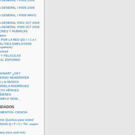
A GENERAL I P003 2009
A GENERAL I P005 2009
A GENERAL I P008 MAYO
A GENERAL P001 0CT 2008
A GENERAL P006 0CT 2008
ONES Y RUBRICAS
mpico
POR LA RED QG I / C e I
ALITIES EMPLOYERS
rywhere)
orized
 Y PELICULAS
S AL ENTORNO
RAMAR? ¿OK?
VERSO NEWSPAPER
 I y la MUSICA
BRIELA RODRÍGUEZ
CTO HÉROES
 LÍDERES
IMPLE NOW...
NDADOS
IMENTOS- CIENCIA
nte Química para todos!
OS Q / F / C / TIC -super-
ety (nice and rich)