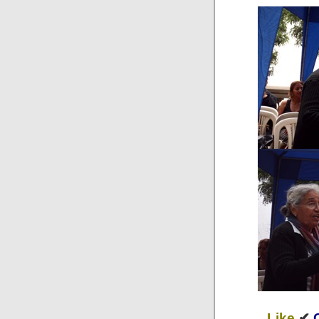
Like
✔