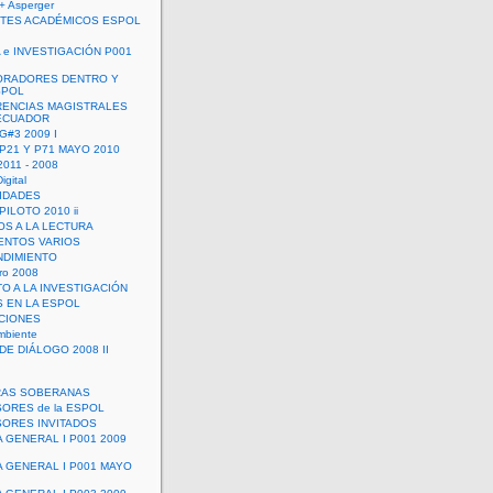
+ Asperger
TES ACADÉMICOS ESPOL
 e INVESTIGACIÓN P001
ORADORES DENTRO Y
SPOL
ENCIAS MAGISTRALES
 ECUADOR
G#3 2009 I
 P21 Y P71 MAYO 2010
011 - 2008
igital
IDADES
ILOTO 2010 ii
OS A LA LECTURA
NTOS VARIOS
DIMIENTO
ro 2008
O A LA INVESTIGACIÓN
 EN LA ESPOL
ACIONES
mbiente
DE DIÁLOGO 2008 II
RAS SOBERANAS
ORES de la ESPOL
ORES INVITADOS
A GENERAL I P001 2009
A GENERAL I P001 MAYO