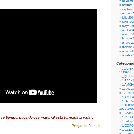
noviemb
octubre
septiem
agosto 
julio 20
junio 20
mayo 2
abril 20
marzo 2
febrero 
enero 2
diciemb
noviemb
octubre
Categoría
¿QUIEN
CONOCE
¿QUIEN
1 ACE-
1 AMCH
1 ANÉC
1 ARTE
1 AYUD
1 BarCa
1 BIEN
2010 200
1 CAMI
u tiempo, pues de ese material está formada la vida”.
1 CLUB
1 column
- Benjamin Franklin
1 COPO
1 CSECT
1 CUM