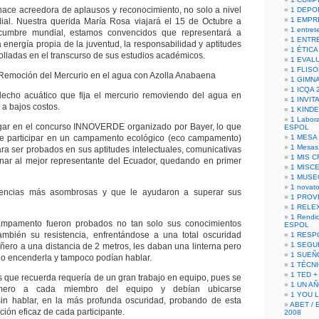
hace acreedora de aplausos y reconocimiento, no solo a nivel
1 DEPO
1 EMPR
ial. Nuestra querida María Rosa viajará el 15 de Octubre a
1 entret
umbre mundial, estamos convencidos que representará a
1 ENTR
 energía propia de la juventud, la responsabilidad y aptitudes
1 ÉTICA 
olladas en el transcurso de sus estudios académicos.
1 EVAL
1 FLISO
 Remoción del Mercurio en el agua con Azolla Anabaena
1 GIMN
1 ICQA 
lecho acuático que fija el mercurio removiendo del agua en
1 INVIT
 a bajos costos.
1 KIND
1 Labora
gar en el concurso INNOVERDE organizado por Bayer, lo que
ESPOL
de participar en un campamento ecológico (eco campamento)
1 MESA
1 Mesas
ara ser probados en sus aptitudes intelectuales, comunicativas
1 MIS 
onar al mejor representante del Ecuador, quedando en primer
1 MISC
1 MUSE
1 novato
encias más asombrosas y que le ayudaron a superar sus
1 PROV
1 RELE
1 Rendic
ampamento fueron probados no tan solo sus conocimientos
ESPOL
ambién su resistencia, enfrentándose a una total oscuridad
1 RESP
1 SEGU
ero a una distancia de 2 metros, les daban una linterna pero
1 SUEÑ
 no encenderla y tampoco podían hablar.
1 TÉCN
1 TED +
as que recuerda requería de un gran trabajo en equipo, pues se
1 UN A
ero a cada miembro del equipo y debían ubicarse
1 YOU 
in hablar, en la más profunda oscuridad, probando de esta
ABET / 
ión eficaz de cada participante.
2008