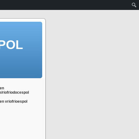
POL
en
m/riofriodocespol
n vriofrioespol