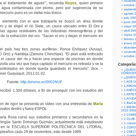
noviemb
ara el tratamiento de aguas’”, recuerda
Reyes
, quien primero
octubre
en agua contaminada con plomo, pero por sugerencia de su
septiem
mercurio pues es un metal más tóxico.
agosto 
julio 20
l elemento con el que trabajaría se buscó un área donde
junio 20
uro y se eligió el río Siete, un cauce ubicado entre El Oro y
mayo 2
las aguas residuales de las industrias minerogríferas y del
abril 20
marzo 2
 de la extracción del oro. “Sacan el oro y dejan el mercurio en
febrero 
enero 2
diciemb
el país hay tres zonas auríferas: Ponce Enríquez (Azuay),
noviemb
l Oro) y Nambija (Zamora Chinchipe). “El plan está enfocado
octubre
 el cauce del río y hacer una especie de piscinas en donde
azolla una vez que haya captado el mercurio es retirada y se la
Categoría
controlados en donde queda guardado el mercurio”, dice. –
¿QUIEN
 Gran Guayaquil, 2012.01.02.
CONOCE
¿QUIEN
Fuente:
http://unvrso.ec/0002NUF
1 ACE-
1 AMCH
recibió 1.300 dólares, a fin de proseguir con los estudios del
1 ANÉC
1 ARTE
1 AYUD
1 BarCa
 de rigor se presenta un vídeo con una entrevista de
María
1 BIEN
vatos dentro y fuera ESPOL.
2010 200
1 CAMI
ía Rosa cursó sus estudios primarios y secundarios en la
1 CLUB
ilingüe Santo Domingo Guzmán, actualmente está estudiando
1 column
ca en la ESCUELA SUPERIOR POLITECNICA DEL LITORAL,
1 COPO
mpleaños cada 29 de noviembre, esto desde 1989.
1 CSECT
1 CUM