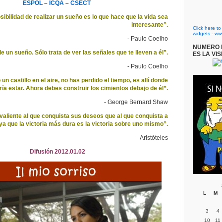
ESPOL
–
ICQA
–
CSECT
sibilidad de realizar un sueño es lo que hace que la vida sea
interesante”.
Click here t
widgets
-
ww
- Paulo Coelho
NUMERO D
 un sueño. Sólo trata de ver las señales que te lleven a él”.
ES LA VIS
- Paulo Coelho
un castillo en el aire, no has perdido el tiempo, es allí donde
ía estar. Ahora debes construir los cimientos debajo de él”.
- George Bernard Shaw
aliente al que conquista sus deseos que al que conquista a
a que la victoria más dura es la victoria sobre uno mismo”.
- Aristóteles
Difusión 2012.01.02
L
M
3
4
10
11