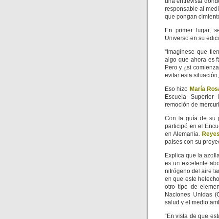
una entrevista dond
responsable al medi
que pongan cimientos
En primer lugar, s
Universo en su edici
“Imagínese que tie
algo que ahora es fá
Pero y ¿si comienza 
evitar esta situación
Eso hizo
María Ros
Escuela Superior P
remoción de mercuri
Con la guía de su 
participó en el Encu
en Alemania.
Reye
países con su proyec
Explica que la azoll
es un excelente abo
nitrógeno del aire t
en que este helecho 
otro tipo de eleme
Naciones Unidas (
salud y el medio am
“En vista de que est