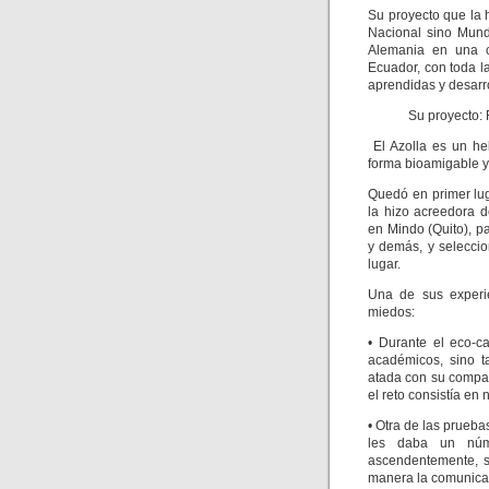
Su proyecto que la 
Nacional sino Mund
Alemania en una c
Ecuador, con toda la
aprendidas y desarr
Su proyecto:
El Azolla es un he
forma bioamigable y
Quedó en primer lu
la hizo acreedora 
en Mindo (Quito), p
y demás, y selecci
lugar.
Una de sus experi
miedos:
• Durante el eco-c
académicos, sino t
atada con su compañ
el reto consistía en
• Otra de las prueb
les daba un núm
ascendentemente, s
manera la comunicac