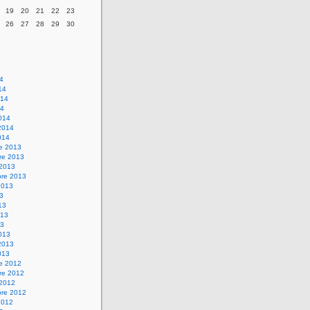
19
20
21
22
23
26
27
28
29
30
14
14
014
14
014
2014
014
re 2013
re 2013
 2013
bre 2013
2013
13
13
013
13
013
2013
013
re 2012
re 2012
 2012
bre 2012
2012