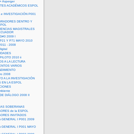
+ Asperger
TES ACADÉMICOS ESPOL
 e INVESTIGACIÓN P001
ORADORES DENTRO Y
SPOL
ENCIAS MAGISTRALES
 ECUADOR
G#3 2009 I
 P21 Y P71 MAYO 2010
011 - 2008
igital
IDADES
ILOTO 2010 ii
OS A LA LECTURA
NTOS VARIOS
DIMIENTO
ro 2008
O A LA INVESTIGACIÓN
 EN LA ESPOL
ACIONES
mbiente
DE DIÁLOGO 2008 II
RAS SOBERANAS
ORES de la ESPOL
ORES INVITADOS
A GENERAL I P001 2009
A GENERAL I P001 MAYO