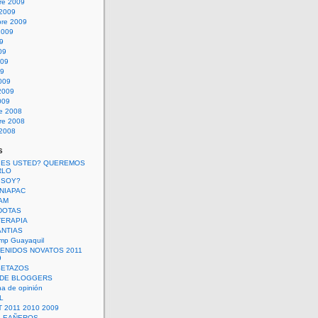
re 2009
 2009
bre 2009
2009
09
09
009
09
009
2009
009
re 2008
re 2008
 2008
s
 ES USTED? QUEREMOS
RLO
 SOY?
UNIAPAC
AM
DOTAS
TERAPIA
ANTIAS
mp Guayaquil
VENIDOS NOVATOS 2011
9
SETAZOS
 DE BLOGGERS
a de opinión
L
 2011 2010 2009
PLEAÑEROS