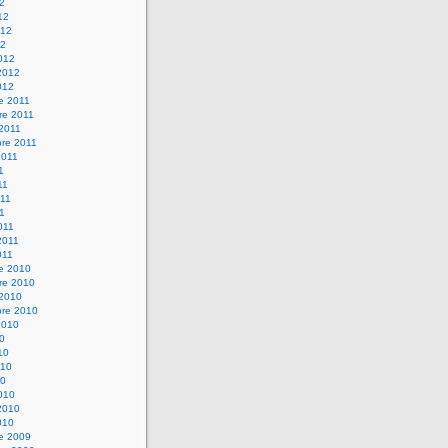
12
12
012
12
012
2012
012
e 2011
re 2011
 2011
bre 2011
2011
1
11
11
11
011
2011
011
re 2010
re 2010
 2010
bre 2010
2010
10
10
010
10
010
2010
010
re 2009