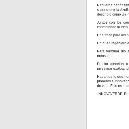
Recuerda cariñosam
sabe sobre la Azoll
describió como un i
Juntos con los co
concibiendo la idea
Una frase para los p
Un buen ingeniero 
Para terminar dio 
mensaje:
Prestar atención a
investigar explotand
Hagamos lo que nos
pioneros e innovado
de vida. Esto es lo 
INNOVAVERDE: Entr