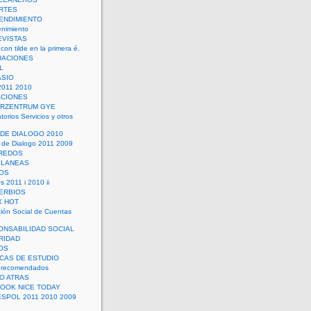
RTES
ENDIMIENTO
enimiento
EVISTAS
con tilde en la primera é.
UACIONES
L
ASIO
2011 2010
ACIONES
ERZENTRUM GYE
torios Servicios y otros
 DE DIALOGO 2010
 de Dialogo 2011 2009
CREDOS
ELANEAS
OS
s 2011 i 2010 ii
ERBIOS
X HOT
ión Social de Cuentas
ONSABILIDAD SOCIAL
RIDAD
OS
ICAS DE ESTUDIO
 recomendados
ÑO ATRAS
LOOK NICE TODAY
ESPOL 2011 2010 2009