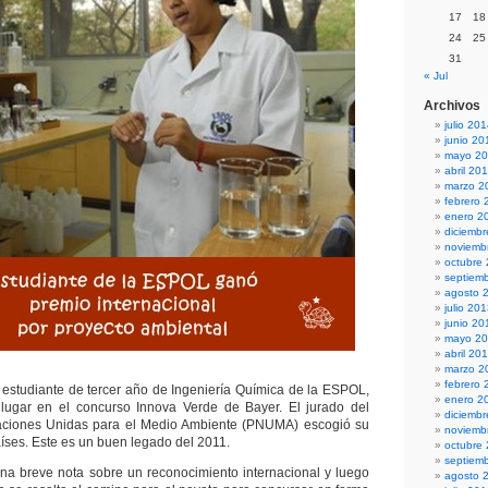
17
18
24
25
31
« Jul
Archivos
julio 20
junio 20
mayo 2
abril 20
marzo 2
febrero 
enero 2
diciemb
noviemb
octubre
septiem
agosto 
julio 20
junio 20
mayo 2
abril 20
marzo 2
febrero 
, estudiante de tercer año de Ingeniería Química de la ESPOL,
enero 2
lugar en el concurso Innova Verde de Bayer. El jurado del
diciemb
ciones Unidas para el Medio Ambiente (PNUMA) escogió su
noviemb
aíses. Este es un buen legado del 2011.
octubre
septiem
na breve nota sobre un reconocimiento internacional y luego
agosto 