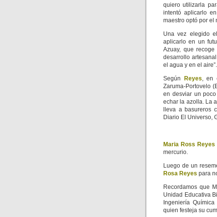
quiero utilizarla p
intentó aplicarlo 
maestro optó por el 
Una vez elegido e
aplicarlo en un fut
Azuay, que recoge 
desarrollo artesanal
el agua y en el aire”.
Según
Reyes
, en 
Zaruma-Portovelo (E
en desviar un poco
echar la azolla. La 
lleva a basureros 
Diario El Universo,
Maria Ross Reyes
mercurio.
Luego de un resemen
Rosa Reyes
para no
Recordamos que Mar
Unidad Educativa B
Ingeniería Quími
quien festeja su cu