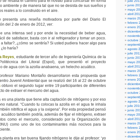
e se resalta el camino para el novato para concursar en forma
julio 20
o ambiente y de manera tal que no se desista de sus sueños y
junio 20
mayo 2
 reales a lo construido en el aire.
abril 20
marzo 2
e presenta una reseña motivadora por parte del Diario El
febrero 
ón del 2 de enero de 2012, ver:
enero 2
diciembr
ne una intensa sed y por ende la necesidad de beber agua,
noviemb
cil de satisfacer, basta con ir al refrigerador y tomar un poco.
octubre
a faltar?, ¿cómo se sentiría? Si usted pudiera hacer algo para
septiem
, ¿lo haría?
agosto 
julio 201
a Reyes
, estudiante de tercer año de Ingeniería Química de la
junio 20
olitécnica del Litoral (Espol), que presentó el proyecto
mayo 20
o de agua con la azolla-anabaena, un helecho acuático.
abril 20
marzo 2
profesor Mariano Montaño desarrollaron esta propuesta que
febrero 
enero 2
entro Juvenil Ambiental que se realizó del 16 al 22 de octubre
diciemb
s
obtuvo el segundo lugar entre 19 participantes de diferentes
noviemb
to de extraer el mercurio del agua.
octubre
septiem
a es una planta que tiene alta captación de nitrógeno y por eso
agosto 
no natural. “Cuando tu colocas la azolla en el agua te inhala
julio 20
ambién nitrifica el agua y la oxigena”. Por esta propiedad pensó
junio 20
acuático también podría, además de fijar el nitrógeno, extraer
mayo 2
ntos como el mercurio, considerado por la Organización de
abril 20
marzo 2
ONU) como uno de los contaminantes más nocivos para la
febrero 
biente.
enero 2
diciemb
a planta era tan buena fijando nitrógeno le dije al profesor: ‘yo