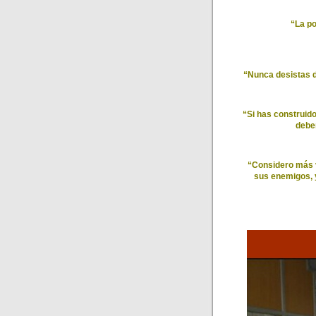
“La po
“Nunca desistas de
“Si has construido 
deber
“Considero más v
sus enemigos, y