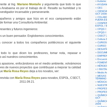
Autismo 
ente al Ing.
Mariano Montaño
y argumenta que todo lo que
AYUDAN
a Anabaena es por el trabajo de él. Resalto su humildad y lo
CEC
CIENCIA
nvestigador incansable y perseverante.
OCT 2008
COLAB
mpañeros y amigos que hizo en el eco campamento están
FUERA E
 de formar una Consultoría Ambiental.
CONFER
ESPOL /
resentes y futuros ingenieros:
CPQG I 
CPQG I
es un buen pensador. Englobemos conocimientos.
CSECT 2
Cultura D
a conocer a todos los compañeros politécnicos el siguiente
CURIOS
CURSO P
DESAFÍ
DOCUME
 todo lo que dicen los profesores, tomar nota, repasar e
EMPREN
o así nuestros conocimientos.
Encuent
FOMENT
 apasione, enfocándonos en el medio ambiente, volvámonos
HÉROES
res de nuevos proyectos que contribuyan a mejorar la calidad
I INVIT
que
María Rosa Reyes
deja a los novatos, ver:
Medio A
MESAS 
evista con
María Rosa Reyes
para novatos, ESPOL, CSECT,
TÉRMINO
2011.09.21.
MÚSICA
NUEST
PROFES
PROFES
QUÍMIC
OCT
QUÍMIC
2009