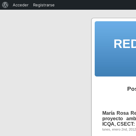
Acceder
Registrarse
RE
Pos
María Rosa Re
proyecto amb
ICQA, CSECT: s
lunes, enero 2nd, 2012