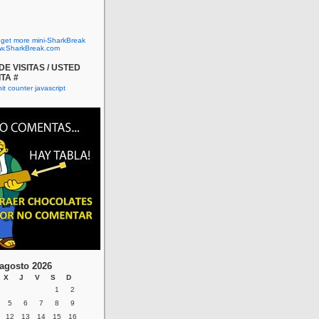
o get more mini-SharkBreak
w.SharkBreak.com
E VISITAS / USTED
ITA #
agosto 2026
X
J
V
S
D
1
2
5
6
7
8
9
12
13
14
15
16