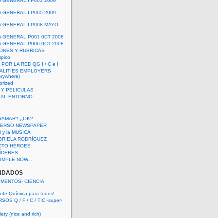
A GENERAL I P003 2009
A GENERAL I P005 2009
A GENERAL I P008 MAYO
A GENERAL P001 0CT 2008
A GENERAL P006 0CT 2008
ONES Y RUBRICAS
mpico
POR LA RED QG I / C e I
ALITIES EMPLOYERS
rywhere)
orized
 Y PELICULAS
S AL ENTORNO
RAMAR? ¿OK?
VERSO NEWSPAPER
 I y la MUSICA
BRIELA RODRÍGUEZ
CTO HÉROES
 LÍDERES
IMPLE NOW...
NDADOS
IMENTOS- CIENCIA
nte Química para todos!
OS Q / F / C / TIC -super-
ety (nice and rich)