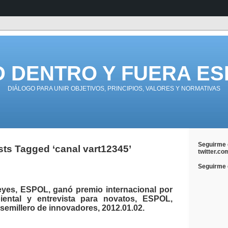
D DENTRO Y FUERA ES
DIÁLOGO PARA UNIR OBJETIVOS, PRINCIPIOS, VALORES Y NORMATIVAS
Seguirme 
ts Tagged ‘canal vart12345’
twitter.co
Seguirme e
yes, ESPOL, ganó premio internacional por
iental y entrevista para novatos, ESPOL,
emillero de innovadores, 2012.01.02.