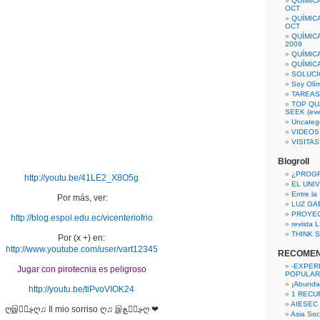
QUÍMIC
OCT
QUÍMIC
OCT
QUÍMIC
2009
QUÍMIC
QUÍMIC
SOLUCI
Soy Olí
TAREAS 
TOP QU
SEEK (eve
Uncateg
VIDEOS
VISITA
Blogroll
¿PROG
http://youtu.be/41LE2_X8O5g
EL UNI
Entre la
Por más, ver:
LUZ GA
PROYE
http://blog.espol.edu.ec/vicenteriofrio
revista
THINK S
Por (x +) en:
http://www.youtube.com/user/vart12345
RECOME
-EXPER
Jugar con pirotecnia es peligroso
POPULAR
¡Abunda
http://youtu.be/tiPvoVIOK24
1 RECURS
AIESEC
ღஇڿڰۣღ♫ Il mio sorriso ღ♫ இڿڰۣڿღ ❤
Asia Soci