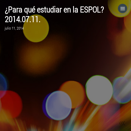
¿Para qué estudiar en la ESPOL?
HOME
2014.07.11.
julio 11, 2014
CATEGORÍAS
IR A
VISITA EL SITIO WEB