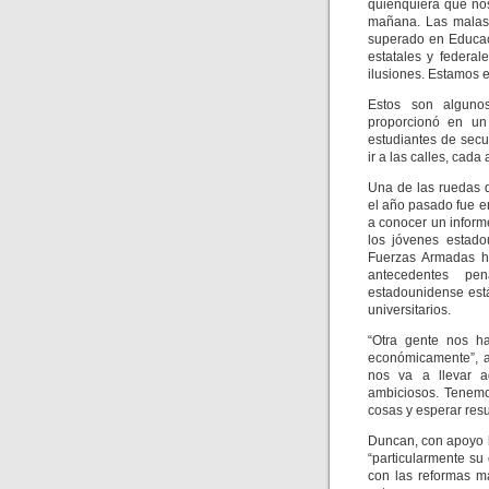
quienquiera que no
mañana. Las malas
superado en Educac
estatales y federa
ilusiones. Estamos 
Estos son alguno
proporcionó en un
estudiantes de sec
ir a las calles, cada 
Una de las ruedas d
el año pasado fue en
a conocer un inform
los jóvenes estado
Fuerzas Armadas ho
antecedentes pen
estadounidense est
universitarios.
“Otra gente nos h
económicamente”, a
nos va a llevar 
ambiciosos. Tenemo
cosas y esperar resu
Duncan, con apoyo bi
“particularmente su
con las reformas m