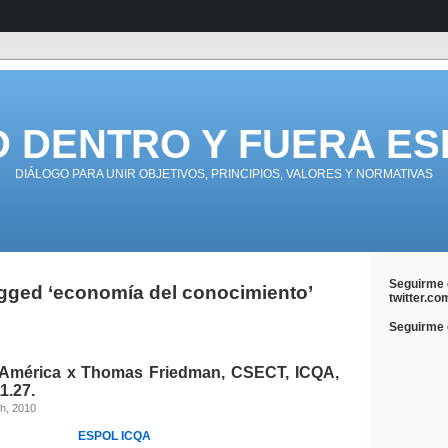
D DENTRO Y FUERA ES
DIÁLOGO PARA UNIR OBJETIVOS, PRINCIPIOS, VALORES Y NORMATIVAS
Seguirme 
gged ‘economía del conocimiento’
twitter.co
Seguirme e
 América x Thomas Friedman, CSECT, ICQA,
1.27.
h, 2010
ESPOL
ICQA