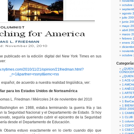
noviemb
octubre
septiem
agosto 
julio 20
junio 20
mayo 2
abril 20
marzo 2
febrero 
enero 2
diciemb
noviemb
octubre
 fue publicado en la edición digital del New York Times en sus
ver:
Categoría
¿QUIEN
w.nytimes.com/2010/11/21/opinion/21friedman.html?
CONOCE
_r=1&partner=rssnyt&emc=rss
¿QUIEN
1 ACE-
español, de acuerdo a nuestra realidad lingüística, ver:
1 AMCH
1 ANÉC
ñar para los Estados Unidos de Norteamérica
1 ARTE
1 AYUD
homas L. Friedman / Miércoles 24 de noviembre del 2010
1 BarCa
1 BIEN
ashington en 1988, estaba terminando la guerra fría y las
2010 200
n la Seguridad Nacional y el Departamento de Estado. Si hoy
1 CAMI
novato, seguiría queriendo cubrir el epicentro de la Seguridad
1 CLUB
1 column
sería desde el Departamento de Educación.
1 COPO
1 CSECT
ck Obama estuvo exactamente en lo cierto cuando dijo que
1 CUM