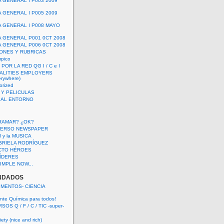
A GENERAL I P003 2009
A GENERAL I P005 2009
A GENERAL I P008 MAYO
A GENERAL P001 0CT 2008
A GENERAL P006 0CT 2008
ONES Y RUBRICAS
mpico
POR LA RED QG I / C e I
ALITIES EMPLOYERS
rywhere)
orized
 Y PELICULAS
S AL ENTORNO
RAMAR? ¿OK?
VERSO NEWSPAPER
 I y la MUSICA
BRIELA RODRÍGUEZ
CTO HÉROES
 LÍDERES
IMPLE NOW...
NDADOS
IMENTOS- CIENCIA
nte Química para todos!
OS Q / F / C / TIC -super-
ety (nice and rich)