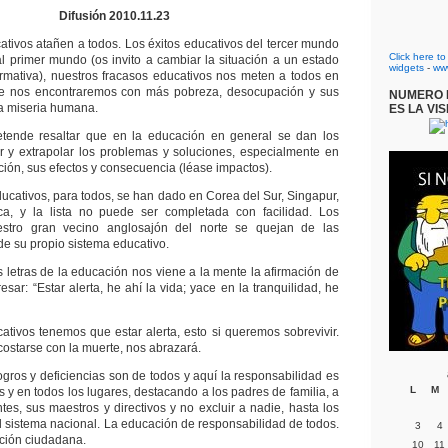
Difusión 2010.11.23
tivos atañen a todos. Los éxitos educativos del tercer mundo
Click here t
l primer mundo (os invito a cambiar la situación a un estado
widgets
-
ww
firmativa), nuestros fracasos educativos nos meten a todos en
e nos encontraremos con más pobreza, desocupación y sus
NUMERO D
a miseria humana.
ES LA VIS
retende resaltar que en la educación en general se dan los
ar y extrapolar los problemas y soluciones, especialmente en
ción, sus efectos y consecuencia (léase impactos).
cativos, para todos, se han dado en Corea del Sur, Singapur,
ca, y la lista no puede ser completada con facilidad. Los
stro gran vecino anglosajón del norte se quejan de las
e su propio sistema educativo.
 letras de la educación nos viene a la mente la afirmación de
esar: “Estar alerta, he ahí la vida; yace en la tranquilidad, he
ativos tenemos que estar alerta, esto si queremos sobrevivir.
costarse con la muerte, nos abrazará.
ogros y deficiencias son de todos y aquí la responsabilidad es
L
M
 y en todos los lugares, destacando a los padres de familia, a
tes, sus maestros y directivos y no excluir a nadie, hasta los
 sistema nacional. La educación de responsabilidad de todos.
3
4
ción ciudadana.
10
11