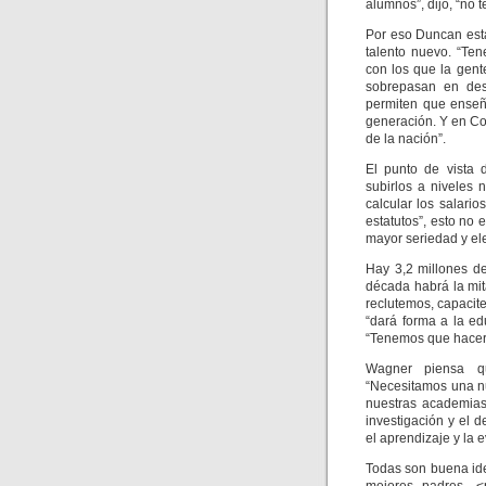
alumnos”, dijo, “no 
Por eso Duncan está
talento nuevo. “Ten
con los que la gent
sobrepasan en des
permiten que enseñ
generación. Y en Co
de la nación”.
El punto de vista 
subirlos a niveles
calcular los salari
estatutos”, esto no 
mayor seriedad y el
Hay 3,2 millones d
década habrá la mit
reclutemos, capaci
“dará forma a la e
“Tenemos que hacerl
Wagner piensa q
“Necesitamos una n
nuestras academias 
investigación y el 
el aprendizaje y la e
Todas son buena id