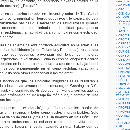
impulso, no obstante, es necesario elevar el estatus de la
Autismo 
 de enseñar). ¿Por qué?
AYUDAN
CEC
to en educación basado en Harvard y autor de The Global
CIENCIA
OCT 2008
a brecha mundial en logros educativos), lo explica de esta
COLAB
 habilidades básicas que necesitan los estudiantes si quieren
FUERA E
 economía del conocimiento: la habilidad para pensar
CONFER
ESPOL /
lver problemas; la habilidad para comunicarse con efectividad,
CPQG I 
olaborar.
CPQG I
CSECT 2
íses delanteros de esta corriente educativa en relación a las
Cultura D
ichas habilidades (como Finlandia y Dinamarca), resalta una
CURIOS
n que sus docentes provengan del tercio con mejores
CURSO P
os egresados universitarios. Como lo expresó Wagner: “Pasaron
DESAFÍ
empleo en la línea de ensamblado a uno de un trabajador del
DOCUME
EMPREN
 invertido enormemente en el cómo reclutan, capacitan y
Encuent
s, esto para atraer y conservar a los mejores”.
FOMENT
HÉROES
 noción de que los sindicatos magisteriales se resistirán a
I INVIT
a a los nuevos avance en los contratos, en Washington, D.C.,
Medio A
cut, y el condado de Hillsborough en Florida, con los que los
MESAS 
tado estándares de desempeño más altos, a cambio de una
TÉRMINO
ra los mejores.
MÚSICA
NUEST
mpensar la excelencia”, dijo. “Hemos temido hablar de
PROFES
PROFES
ación. Tratamos a todos como trastos intercambiables. Solo
QUÍMIC
 el salón de clases y metan a un maestro en un salón”. Esto
OCT
n entre profesores que estaban cambiando la vida de los
QUÍMIC
que no lo hacían. “Si estás haciendo un gran trabajo con los
2009