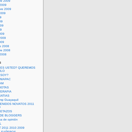
re 2009
 2009
bre 2009
2009
09
09
009
09
009
2009
009
re 2008
re 2008
 2008
s
 ES USTED? QUEREMOS
RLO
 SOY?
UNIAPAC
AM
DOTAS
TERAPIA
ANTIAS
mp Guayaquil
VENIDOS NOVATOS 2011
9
SETAZOS
 DE BLOGGERS
a de opinión
L
 2011 2010 2009
PLEAÑEROS