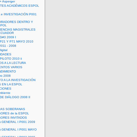
+ Asperger
TES ACADÉMICOS ESPOL
 e INVESTIGACIÓN P001
ORADORES DENTRO Y
SPOL
ENCIAS MAGISTRALES
 ECUADOR
G#3 2009 I
 P21 Y P71 MAYO 2010
011 - 2008
igital
IDADES
ILOTO 2010 ii
OS A LA LECTURA
NTOS VARIOS
DIMIENTO
ro 2008
O A LA INVESTIGACIÓN
 EN LA ESPOL
ACIONES
mbiente
DE DIÁLOGO 2008 II
RAS SOBERANAS
ORES de la ESPOL
ORES INVITADOS
A GENERAL I P001 2009
A GENERAL I P001 MAYO