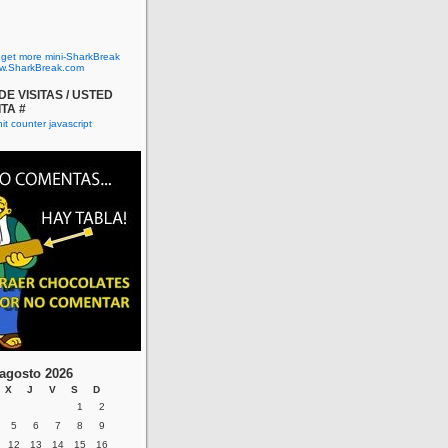
o get more mini-SharkBreak
w.SharkBreak.com
E VISITAS / USTED
ITA #
agosto 2026
X
J
V
S
D
1
2
5
6
7
8
9
12
13
14
15
16