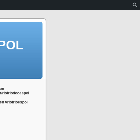
POL
en
m/riofriodocespol
n vriofrioespol