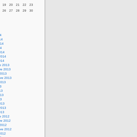
19
20
21
22
23
26
27
28
29
30
14
14
014
14
014
2014
014
re 2013
re 2013
 2013
bre 2013
2013
13
13
013
13
013
2013
013
re 2012
re 2012
 2012
bre 2012
2012