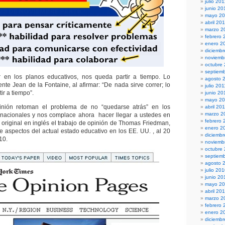
julio 20
junio 20
mayo 2
abril 20
marzo 2
febrero 
enero 2
diciembr
noviemb
octubre
septiem
en los planos educativos, nos queda partir a tiempo. Lo
agosto 
nte Jean de la Fontaine, al afirmar: “De nada sirve correr; lo
julio 201
ir a tiempo”.
junio 20
mayo 20
inión retoman el problema de no “quedarse atrás” en los
abril 20
marzo 2
 nacionales y nos complace ahora hacer llegar a ustedes en
febrero 
 original en inglés el trabajo de opinión de Thomas Friedman,
enero 2
de aspectos del actual estado educativo en los EE. UU. , al 20
diciemb
10.
noviemb
octubre
septiem
agosto 
julio 20
junio 20
mayo 2
abril 20
marzo 2
febrero 
enero 2
diciemb