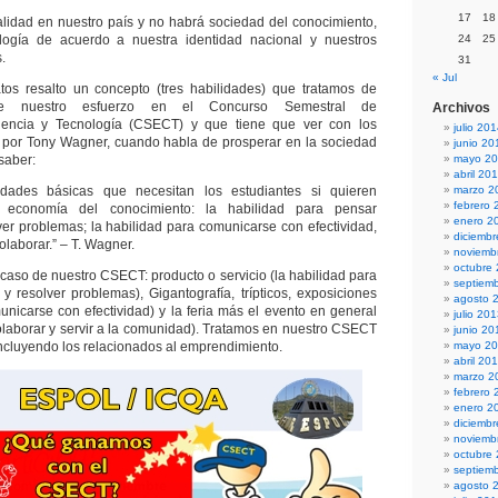
17
18
lidad en nuestro país y no habrá sociedad del conocimiento,
ología de acuerdo a nuestra identidad nacional y nuestros
24
25
.
31
« Jul
tos resalto un concepto (tres habilidades) que tratamos de
nte nuestro esfuerzo en el Concurso Semestral de
Archivos
iencia y Tecnología (CSECT) y que tiene que ver con los
julio 20
 por Tony Wagner, cuando habla de prosperar en la sociedad
junio 20
saber:
mayo 2
abril 20
lidades básicas que necesitan los estudiantes si quieren
marzo 2
febrero 
 economía del conocimiento: la habilidad para pensar
enero 2
lver problemas; la habilidad para comunicarse con efectividad,
diciemb
olaborar.” – T. Wagner.
noviemb
octubre
caso de nuestro CSECT: producto o servicio (la habilidad para
septiem
 y resolver problemas), Gigantografía, trípticos, exposiciones
agosto 
unicarse con efectividad) y la feria más el evento en general
julio 20
colaborar y servir a la comunidad). Tratamos en nuestro CSECT
junio 20
incluyendo los relacionados al emprendimiento.
mayo 2
abril 20
marzo 2
febrero 
enero 2
diciemb
noviemb
octubre
septiem
agosto 