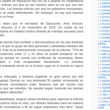
s supere en educación hoy nos va a superar en competencia
1 DEPO
 noticias son que ya son muchos años en los que nos han
1 EMPR
ión. Las buenas noticias son que los gobiernos municipales,
1 entret
les se están defendiendo. Sin embargo, no hay que hacerse
1 ENTR
en un hoyo.
1 ÉTICA 
1 EVAL
s datos que el secretario de Educación, Arne Duncan,
1 FLISO
 discurso el 4 de noviembre de 2010: Un cuarto de los
1 GIMN
1 ICQA 
undaria en Estados Unidos deserta de nuestras escuelas para
1 INVIT
año.
1 KIND
1 Labora
e prensa más insólitas y aleccionadoras en las que participé
ESPOL
 la que un grupo de altos generales y almirantes retirados dio
1 MESA
e. Esta es la impresionante conclusión de su informe: “75% de
1 Mesas
unidenses entre 17 y 24 años no puede enlistarse en las
1 MIS 
y porque no cuenta con certificado de secundaria, tienen
1 MISC
1 MUSE
ales o está incapacitado físicamente”. La juventud
1 novato
á empatada ahora en el noveno lugar en el mundo en logros
1 PROV
1 RELE
1 Rendic
an rebasado, y estamos pagando un gran precio por ello
ESPOL
gregó Duncan en una entrevista.”El cambio incremental no
1 RESP
adonde necesitamos estar. Tenemos que ser mucho más
1 SEGU
1 SUEÑ
s que ser rebeldes. No puedes seguir haciendo las mismas
1 TÉCN
ltados diferentes”.
1 TED +
1 UN A
partidista, empezó varias iniciativas para vigorizar la reforma
1 YOU 
 carrera hacia la cima, con dólares federales para los estados
ABET / 
ás innovadoras a fin de lograr estándares más altos”. Quizá
2008