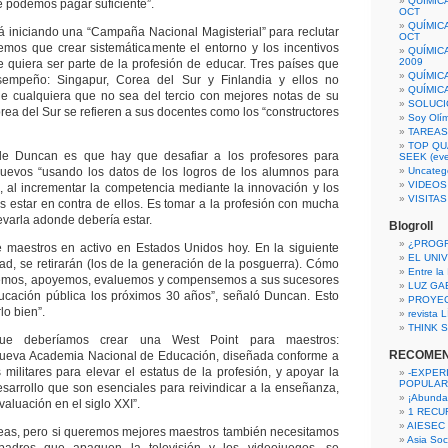
QUÍMIC
te podemos pagar suficiente”.
OCT
QUÍMIC
 iniciando una “Campaña Nacional Magisterial” para reclutar
OCT
emos que crear sistemáticamente el entorno y los incentivos
QUÍMIC
2009
e quiera ser parte de la profesión de educar. Tres países que
QUÍMIC
empeño: Singapur, Corea del Sur y Finlandia y ellos no
QUÍMIC
e cualquiera que no sea del tercio con mejores notas de su
SOLUCI
rea del Sur se refieren a sus docentes como los “constructores
Soy Olí
TAREAS 
TOP QU
de Duncan es que hay que desafiar a los profesores para
SEEK (eve
 nuevos “usando los datos de los logros de los alumnos para
Uncateg
VIDEOS
os, al incrementar la competencia mediante la innovación y los
VISITA
es estar en contra de ellos. Es tomar a la profesión con mucha
evarla adonde debería estar.
Blogroll
¿PROG
e maestros en activo en Estados Unidos hoy. En la siguiente
EL UNI
ad, se retirarán (los de la generación de la posguerra). Cómo
Entre la
temos, apoyemos, evaluemos y compensemos a sus sucesores
LUZ GA
ducación pública los próximos 30 años”, señaló Duncan. Esto
PROYE
o bien”.
revista
THINK S
ue deberíamos crear una West Point para maestros:
RECOME
ueva Academia Nacional de Educación, diseñada conforme a
militares para elevar el estatus de la profesión, y apoyar la
-EXPER
POPULAR
desarrollo que son esenciales para reivindicar a la enseñanza,
¡Abunda
valuación en el siglo XXI”.
1 RECURS
AIESEC
eas, pero si queremos mejores maestros también necesitamos
Asia Soci