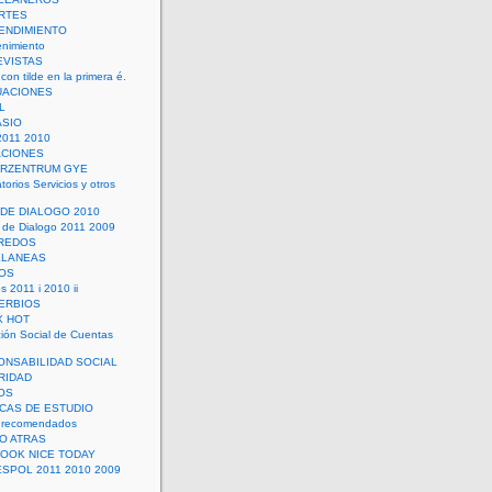
RTES
ENDIMIENTO
enimiento
EVISTAS
con tilde en la primera é.
UACIONES
L
ASIO
2011 2010
ACIONES
ERZENTRUM GYE
torios Servicios y otros
 DE DIALOGO 2010
 de Dialogo 2011 2009
CREDOS
ELANEAS
OS
s 2011 i 2010 ii
ERBIOS
X HOT
ión Social de Cuentas
ONSABILIDAD SOCIAL
RIDAD
OS
ICAS DE ESTUDIO
 recomendados
ÑO ATRAS
LOOK NICE TODAY
ESPOL 2011 2010 2009