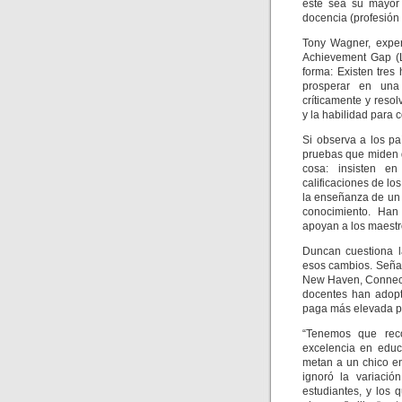
este sea su mayor 
docencia (profesión
Tony Wagner, exper
Achievement Gap (L
forma: Existen tres
prosperar en una
críticamente y reso
y la habilidad para c
Si observa a los pa
pruebas que miden d
cosa: insisten e
calificaciones de l
la enseñanza de un 
conocimiento. Han
apoyan a los maestro
Duncan cuestiona la
esos cambios. Señal
New Haven, Connecti
docentes han adop
paga más elevada pa
“Tenemos que reco
excelencia en educ
metan a un chico en
ignoró la variació
estudiantes, y los 