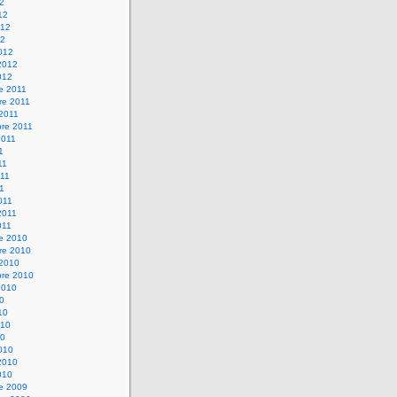
12
12
012
12
012
2012
012
e 2011
re 2011
 2011
bre 2011
2011
1
11
11
11
011
2011
011
re 2010
re 2010
 2010
bre 2010
2010
10
10
010
10
010
2010
010
re 2009