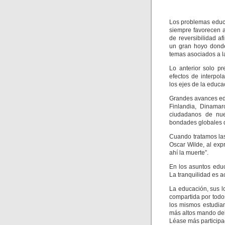
Los problemas educa
siempre favorecen a
de reversibilidad a
un gran hoyo dond
temas asociados a l
Lo anterior solo p
efectos de interpol
los ejes de la educa
Grandes avances edu
Finlandia, Dinamar
ciudadanos de nue
bondades globales d
Cuando tratamos las
Oscar Wilde, al expr
ahí la muerte”.
En los asuntos educ
La tranquilidad es a
La educación, sus l
compartida por todos
los mismos estudian
más altos mando del
Léase más participa