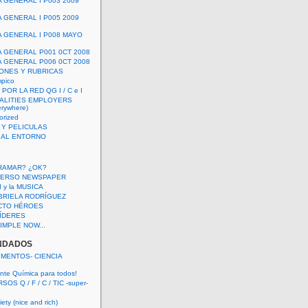
A GENERAL I P003 2009
A GENERAL I P005 2009
A GENERAL I P008 MAYO
A GENERAL P001 0CT 2008
A GENERAL P006 0CT 2008
ONES Y RUBRICAS
mpico
POR LA RED QG I / C e I
ALITIES EMPLOYERS
rywhere)
orized
 Y PELICULAS
S AL ENTORNO
RAMAR? ¿OK?
VERSO NEWSPAPER
 I y la MUSICA
BRIELA RODRÍGUEZ
CTO HÉROES
 LÍDERES
IMPLE NOW...
NDADOS
IMENTOS- CIENCIA
nte Química para todos!
OS Q / F / C / TIC -super-
ety (nice and rich)