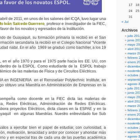
17
18
24
25
31
abril de 2011, en unos de los salones del ICQA, tuvo lugar una
« Jul
fo Iván Salcedo Guerrero
, profesor e investigador de la FIEC,
avor de los novatos y egresados de la Institución.
Archivos
julio 20
ndo de Guayaquil, su formación primaria la recibió en el San
junio 20
ormación secundaria la recibió en el Colegio Nacional “Vicente
mayo 2
iudad natal. En el año 1969 se graduó como bachiller, a los 19
abril 20
marzo 2
febrero 
 en el año 1970 y para el 1975 parte hacia los EE. UU, con
enero 2
dentro de la ESPOL. Como estudiante de la ESPOL trabajo
diciemb
ico de las materias de Física y de Circuitos Eléctricos.
noviemb
octubre
 en INGENIERIA en el Rensselaer Polytechnic Institute, en
septiem
agosto 
go obtuvo una Maestría en Administración de Empresas en la
julio 20
junio 20
mayo 2
sempeña como docente en la FIEC dicta las materias de
abril 20
rica, Redes Eléctricas, Administración de Redes Eléctricas.
marzo 2
bora proyectos Eléctricos, dicta clases en la ESPAE y en la
febrero 
yaquil en algunas Maestrías. Nuestro entrevistado fue Sub
enero 2
diciemb
noviemb
vatos a ejercitar bien el papel de estudiar, con curiosidad, a
octubre
ión, motivación, tenacidad y ardor por conocer y ahondar más
septiem
agosto 
orno y en especial tras de cada una de las puertas académica