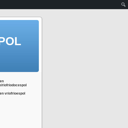
POL
en
m/riofriodocespol
n vriofrioespol