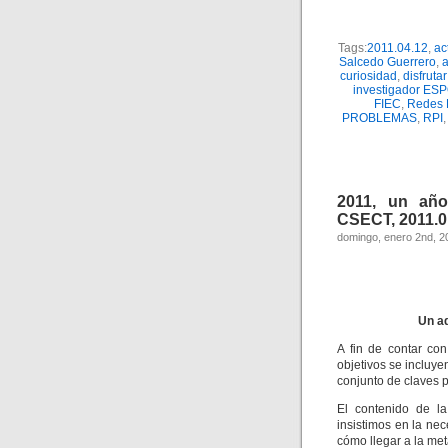
Tags:
2011.04.12
,
ac
Salcedo Guerrero
,
a
curiosidad
,
disfruta
investigador ES
FIEC
,
Redes E
PROBLEMAS
,
RPI
2011, un año
CSECT, 2011.0
domingo, enero 2nd, 2
Un ad
A fin de contar co
objetivos se incluye
conjunto de claves 
El contenido de la
insistimos en la ne
cómo llegar a la met