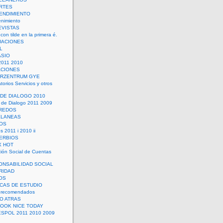
RTES
ENDIMIENTO
enimiento
EVISTAS
con tilde en la primera é.
UACIONES
L
ASIO
2011 2010
ACIONES
ERZENTRUM GYE
torios Servicios y otros
 DE DIALOGO 2010
 de Dialogo 2011 2009
CREDOS
ELANEAS
OS
s 2011 i 2010 ii
ERBIOS
X HOT
ión Social de Cuentas
ONSABILIDAD SOCIAL
RIDAD
OS
ICAS DE ESTUDIO
 recomendados
ÑO ATRAS
LOOK NICE TODAY
ESPOL 2011 2010 2009