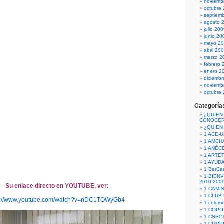
noviemb
octubre
septiem
agosto 
julio 20
junio 20
mayo 2
abril 20
marzo 2
febrero 
enero 2
diciemb
noviemb
octubre
Categoría
¿QUIEN
CONOCE
¿QUIEN
1 ACE-
1 AMCH
1 ANÉC
1 ARTE
1 AYUD
1 BarCa
1 BIEN
2010 200
Su enlace directo en YOUTUBE, ver:
1 CAMI
1 CLUB
p://www.youtube.com/watch?v=nDC1TOWyGb4
1 column
1 COPO
1 CSECT
1 CUM