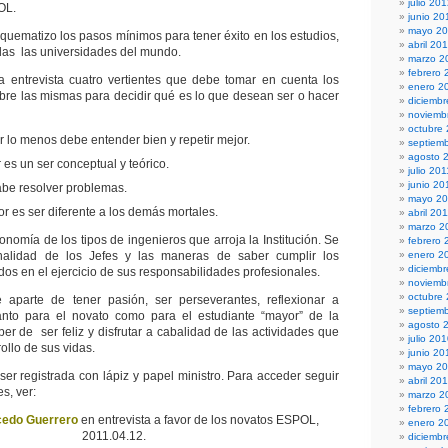
julio 20
OL.
junio 20
mayo 2
quematizo los pasos mínimos para tener éxito en los estudios,
abril 20
odas las universidades del mundo.
marzo 2
febrero 
a entrevista cuatro vertientes que debe tomar en cuenta los
enero 2
bre las mismas para decidir qué es lo que desean ser o hacer
diciembr
noviemb
octubre
r lo menos debe entender bien y repetir mejor.
septiem
agosto 
 es un ser conceptual y teórico.
julio 201
junio 20
abe resolver problemas.
mayo 20
 es ser diferente a los demás mortales.
abril 20
marzo 2
nomía de los tipos de ingenieros que arroja la Institución. Se
febrero 
nalidad de los Jefes y las maneras de saber cumplir los
enero 2
diciemb
s en el ejercicio de sus responsabilidades profesionales.
noviemb
octubre
aparte de tener pasión, ser perseverantes, reflexionar a
septiem
tanto para el novato como para el estudiante “mayor” de la
agosto 
er de ser feliz y disfrutar a cabalidad de las actividades que
julio 20
ollo de sus vidas.
junio 20
mayo 2
ser registrada con lápiz y papel ministro. Para acceder seguir
abril 20
s, ver:
marzo 2
febrero 
cedo Guerrero
en entrevista a favor de los novatos ESPOL,
enero 2
2011.04.12.
diciemb