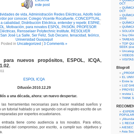
Escucha
QUÍMIC
OCT
este post
QUÍMIC
OCT
tividades de vida
,
Administración Redes Eléctricas
,
Adolfo Iván
QUÍMIC
rdor por conocer
,
Colegio Vicente Rocafuerte
,
CONCEPTUAL
,
2009
r a cabalidad
,
Distribución Eléctrica
,
entender y repetir
,
ESPAE
,
QUÍMIC
POL
,
Motivación
,
para novatos ESPOL
,
PASIÓN
,
PROFESOR
QUÍMIC
léctricas
,
Rensselaer Polytechnic Institute
,
RESOLVER
SOLUCI
,
San José La Salle
,
Ser Feliz
,
Sub Decano
,
tenacidad
,
teórico
,
Soy Olí
Universidad Guayaquil
TAREAS 
Posted in
Uncategorized
|
3 Comments »
TOP QU
SEEK (eve
Uncateg
VIDEOS
 para nuevos propósitos, ESPOL, ICQA,
VISITA
1.02.
Blogroll
011
¿PROG
EL UNI
ESPOL
ICQA
Entre la
LUZ GA
Difusión 2010.12.29
PROYE
revista
iós a una década, ahora: un nuevo despertar.
THINK S
n las herramientas necesarias para hacer realidad sueños y
RECOME
n un tutorial hablado y un segundo con el registro escrito de un
-EXPER
preparadas por expertos ecuatorianos.
POPULAR
¡Abunda
 entrada tiene como audiencia a los novatos. Para ellos,
1 RECURS
cesidad del compromiso, por escrito, a cumplir sus objetivos y
AIESEC
a.
Asia Soci