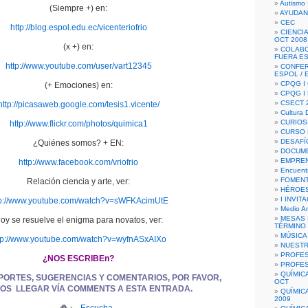
Autismo 
(Siempre +) en:
AYUDAN
CEC
http://blog.espol.edu.ec/vicenteriofrio
CIENCIA
OCT 2008
(x +) en:
COLAB
FUERA E
http://www.youtube.com/user/vart12345
CONFER
ESPOL /
CPQG I 
(+ Emociones) en:
CPQG I
CSECT 2
http://picasaweb.google.com/tesis1.vicente/
Cultura D
CURIOS
http://www.flickr.com/photos/quimica1
CURSO P
DESAFÍ
¿Quiénes somos? + EN:
DOCUME
EMPREN
http://www.facebook.com/vriofrio
Encuent
FOMENT
Relación ciencia y arte, ver:
HÉROES
I INVIT
tp://www.youtube.com/watch?v=sWFKAcimUtE
Medio A
MESAS 
oy se resuelve el enigma para novatos, ver:
TÉRMINO
MÚSICA
tp://www.youtube.com/watch?v=wyfnASxAIXo
NUEST
PROFES
¿NOS ESCRIBEn?
PROFES
QUÍMIC
PORTES, SUGERENCIAS Y COMENTARIOS, POR FAVOR,
OCT
OS LLEGAR VÍA COMMENTS A ESTA ENTRADA.
QUÍMIC
2009