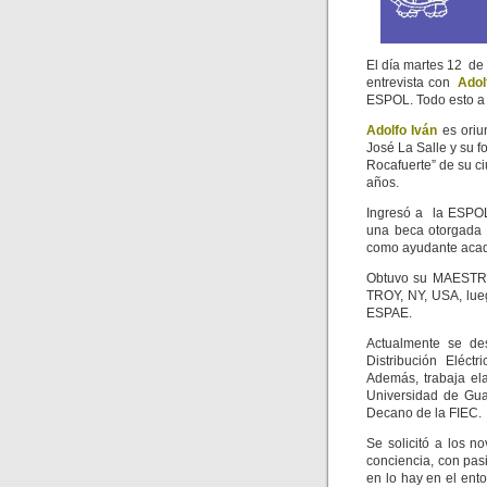
El día martes 12 de 
entrevista con
Adol
ESPOL. Todo esto a f
Adolfo Iván
es oriu
José La Salle y su f
Rocafuerte” de su c
años.
Ingresó a la ESPOL
una beca otorgada 
como ayudante académ
Obtuvo su MAESTRIA
TROY, NY, USA, lue
ESPAE.
Actualmente se de
Distribución Eléct
Además, trabaja ela
Universidad de Gua
Decano de la FIEC.
Se solicitó a los no
conciencia, con pas
en lo hay en el ent