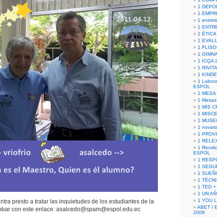
1 DEPO
1 EMPR
1 entret
1 ENTR
1 ÉTICA 
1 EVAL
1 FLISO
1 GIMN
1 ICQA 
1 INVIT
1 KIND
1 Labora
ESPOL
1 MESA
1 Mesas
1 MIS 
1 MISC
1 MUSE
1 novato
1 PROV
1 RELE
1 Rendic
ESPOL
1 RESP
1 SEGU
1 SUEÑ
1 TÉCN
1 TED +
1 UN A
1 YOU 
tra presto a tratar las inquietudes de los estudiantes de la
ABET / 
obar con este enlace: asalcedo@spam@espol.edu.ec
2008