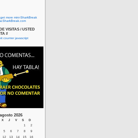
o get more mini-SharkBreak
w.SharkBreak.com
E VISITAS / USTED
ITA #
agosto 2026
X
J
V
S
D
1
2
5
6
7
8
9
12
13
14
15
16