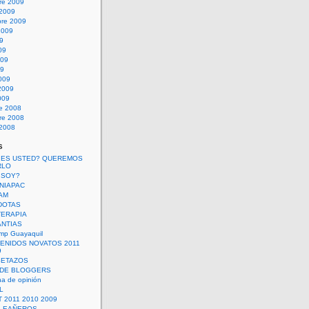
re 2009
 2009
bre 2009
2009
09
09
009
09
009
2009
009
re 2008
re 2008
 2008
s
 ES USTED? QUEREMOS
RLO
 SOY?
UNIAPAC
AM
DOTAS
TERAPIA
ANTIAS
mp Guayaquil
VENIDOS NOVATOS 2011
9
SETAZOS
 DE BLOGGERS
a de opinión
L
 2011 2010 2009
PLEAÑEROS