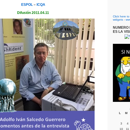
ESPOL
–
ICQA
Difusión 2011.04.11
Click here t
widgets
-
ww
NUMERO D
ES LA VIS
L
M
3
4
10
11