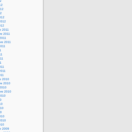
12
12
012
12
012
2012
012
e 2011
re 2011
 2011
bre 2011
2011
1
11
11
11
011
2011
011
re 2010
re 2010
 2010
bre 2010
2010
10
10
010
10
010
2010
010
re 2009