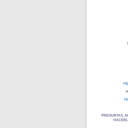
ht
H
ht
PREGUNTAS, A
HACERL