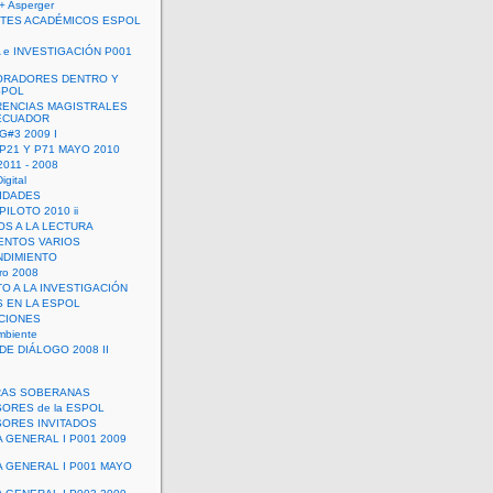
+ Asperger
TES ACADÉMICOS ESPOL
 e INVESTIGACIÓN P001
ORADORES DENTRO Y
SPOL
ENCIAS MAGISTRALES
 ECUADOR
G#3 2009 I
 P21 Y P71 MAYO 2010
011 - 2008
igital
IDADES
ILOTO 2010 ii
OS A LA LECTURA
NTOS VARIOS
DIMIENTO
ro 2008
O A LA INVESTIGACIÓN
 EN LA ESPOL
ACIONES
mbiente
DE DIÁLOGO 2008 II
RAS SOBERANAS
ORES de la ESPOL
ORES INVITADOS
A GENERAL I P001 2009
A GENERAL I P001 MAYO