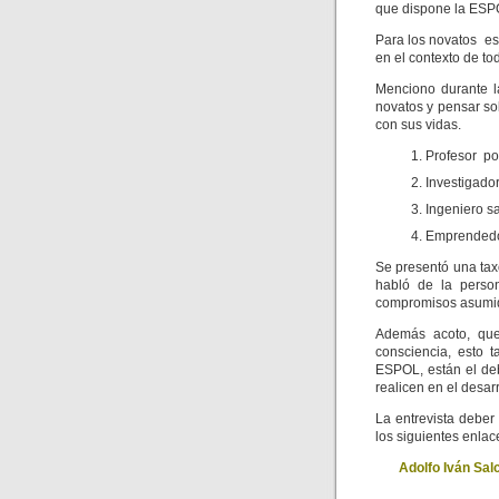
que dispone la ESP
Para los novatos es
en el contexto de t
Menciono durante l
novatos y pensar so
con sus vidas.
Profesor po
Investigador
Ingeniero s
Emprendedor
Se presentó una taxo
habló de la perso
compromisos asumido
Además acoto, que 
consciencia, esto 
ESPOL, están el deb
realicen en el desarr
La entrevista deber 
los siguientes enlace
Adolfo Iván Sal