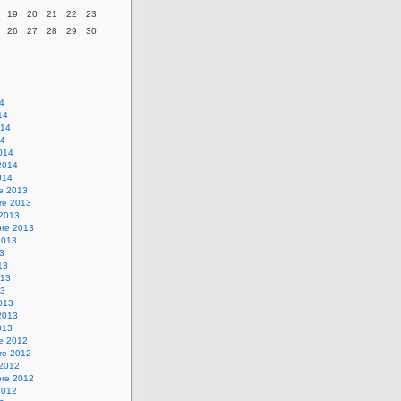
19
20
21
22
23
26
27
28
29
30
14
14
014
14
014
2014
014
re 2013
re 2013
 2013
bre 2013
2013
13
13
013
13
013
2013
013
re 2012
re 2012
 2012
bre 2012
2012