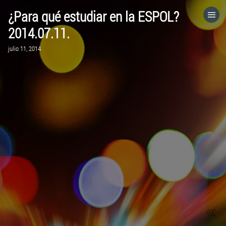
¿Para qué estudiar en la ESPOL?
HOME
2014.07.11.
julio 11, 2014
CATEGORÍAS
IR A
VISITA EL SITIO WEB