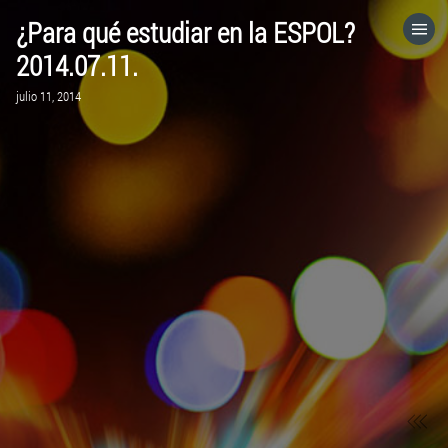
¿Para qué estudiar en la ESPOL?
HOME
2014.07.11.
julio 11, 2014
CATEGORÍAS
IR A
VISITA EL SITIO WEB