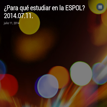
¿Para qué estudiar en la ESPOL?
HOME
2014.07.11.
julio 11, 2014
CATEGORÍAS
IR A
VISITA EL SITIO WEB